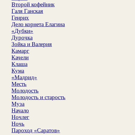
Второй кофейник
Галя Ганская
Генрих
Дело корнета Елагина
«Дубки»
Дурочка
Зойка и Валерия
Камарг
Качели
Клаша
Кума
«Мадрид»
Месть
Молодость
Молодость и старость
Муза
Начало
Ночлег
Ночь
Пароход «Саратов»