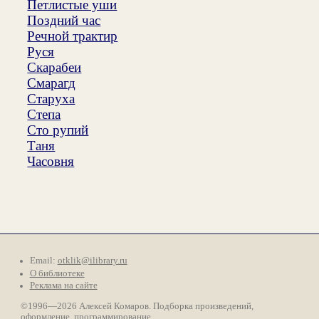
Петлистые уши
Поздний час
Речной трактир
Руся
Скарабеи
Смарагд
Старуха
Степа
Сто рупий
Таня
Часовня
Email:
otklik@ilibrary.ru
О библиотеке
Реклама на сайте
©1996—2026 Алексей Комаров. Подборка произведений,
оформление, программирование.