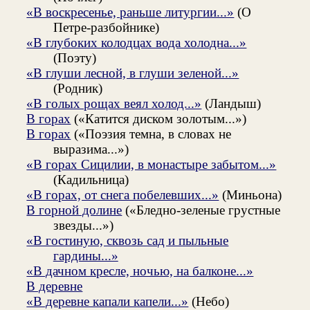
«В воскресенье, раньше литургии...»
(О
Петре-разбойнике)
«В глубоких колодцах вода холодна...»
(Поэту)
«В глуши лесной, в глуши зеленой...»
(Родник)
«В голых рощах веял холод...»
(Ландыш)
В горах
(«Катится диском золотым...»)
В горах
(«Поэзия темна, в словах не
выразима...»)
«В горах Сицилии, в монастыре забытом...»
(Кадильница)
«В горах, от снега побелевших...»
(Миньона)
В горной долине
(«Бледно-зеленые грустные
звезды...»)
«В гостиную, сквозь сад и пыльные
гардины...»
«В дачном кресле, ночью, на балконе...»
В деревне
«В деревне капали капели...»
(Небо)