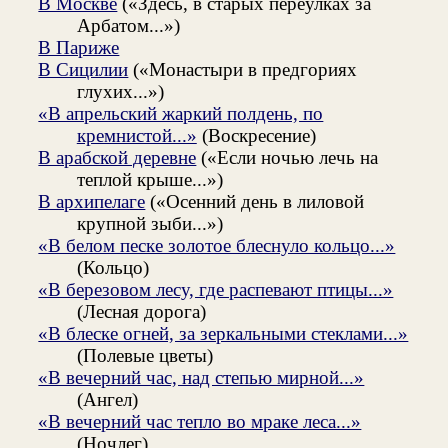
В Москве
(«Здесь, в старых переулках за
Арбатом...»)
В Париже
В Сицилии
(«Монастыри в предгориях
глухих...»)
«В апрельский жаркий полдень, по
кремнистой...»
(Воскресение)
В арабской деревне
(«Если ночью лечь на
теплой крыше...»)
В архипелаге
(«Осенний день в лиловой
крупной зыби...»)
«В белом песке золотое блеснуло кольцо...»
(Кольцо)
«В березовом лесу, где распевают птицы...»
(Лесная дорога)
«В блеске огней, за зеркальными стеклами...»
(Полевые цветы)
«В вечерний час, над степью мирной...»
(Ангел)
«В вечерний час тепло во мраке леса...»
(Ночлег)