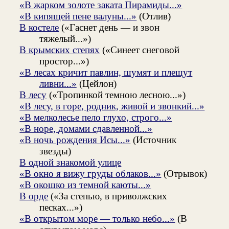
«В жарком золоте заката Пирамиды...»
«В кипящей пене валуны...»
(Отлив)
В костеле
(«Гаснет день — и звон
тяжелый...»)
В крымских степях
(«Синеет снеговой
простор...»)
«В лесах кричит павлин, шумят и плещут
ливни...»
(Цейлон)
В лесу
(«Тропинкой темною лесною...»)
«В лесу, в горе, родник, живой и звонкий...»
«В мелколесье пело глухо, строго...»
«В норе, домами сдавленной...»
«В ночь рождения Исы...»
(Источник
звезды)
В одной знакомой улице
«В окно я вижу груды облаков...»
(Отрывок)
«В окошко из темной каюты...»
В орде
(«За степью, в приволжских
песках...»)
«В открытом море — только небо...»
(В