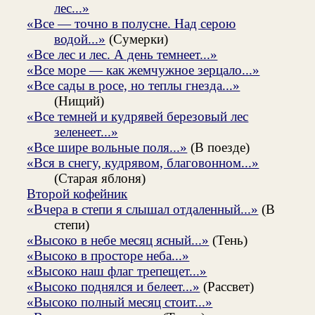
лес...»
«Все — точно в полусне. Над серою
водой...»
(Сумерки)
«Все лес и лес. А день темнеет...»
«Все море — как жемчужное зерцало...»
«Все сады в росе, но теплы гнезда...»
(Нищий)
«Все темней и кудрявей березовый лес
зеленеет...»
«Все шире вольные поля...»
(В поезде)
«Вся в снегу, кудрявом, благовонном...»
(Старая яблоня)
Второй кофейник
«Вчера в степи я слышал отдаленный...»
(В
степи)
«Высоко в небе месяц ясный...»
(Тень)
«Высоко в просторе неба...»
«Высоко наш флаг трепещет...»
«Высоко поднялся и белеет...»
(Рассвет)
«Высоко полный месяц стоит...»