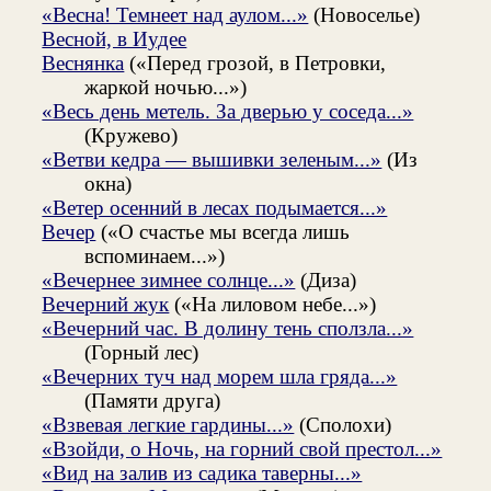
«Весна! Темнеет над аулом...»
(Новоселье)
Весной, в Иудее
Веснянка
(«Перед грозой, в Петровки,
жаркой ночью...»)
«Весь день метель. За дверью у соседа...»
(Кружево)
«Ветви кедра — вышивки зеленым...»
(Из
окна)
«Ветер осенний в лесах подымается...»
Вечер
(«О счастье мы всегда лишь
вспоминаем...»)
«Вечернее зимнее солнце...»
(Диза)
Вечерний жук
(«На лиловом небе...»)
«Вечерний час. В долину тень сползла...»
(Горный лес)
«Вечерних туч над морем шла гряда...»
(Памяти друга)
«Взвевая легкие гардины...»
(Сполохи)
«Взойди, о Ночь, на горний свой престол...»
«Вид на залив из садика таверны...»