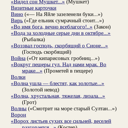
«Видел сон Мушкет...»
(Мушкет)
Визитные карточки
Вино
(«— На Яйле зазеленели буки...»)
Вирь
(«Где ельник сумрачный стоит...»)
«Во имя бога, вечно всеблагого!..»
(Закон)
«Вода за холодные серые дни в октябре...»
(Рыбалка)
«Воззвал господь, скорбящий о Сионе...»
(Господь скорбящий)
Война
(«От кипарисовых гробниц...»)
«Вокруг пещеры гул. Над нами мрак. Во
мраке...»
(Прометей в пещере)
Волки
«Волна ушла — блестят, как золотые...»
(Золотой невод)
«Волна, хрустальная, тяжелая, лизала...»
(Грот)
Волны
(«Смотрит на море старый Султан...»)
Ворон
«Ворох листьев сухих все сильней, веселей
разгорается...»
(Костер)