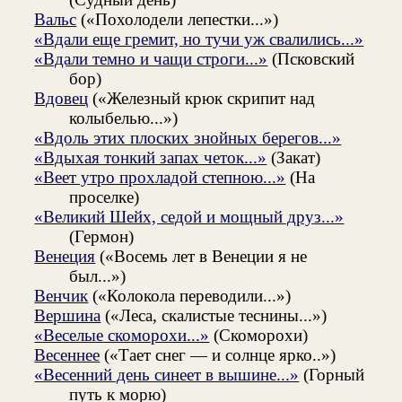
Вальс
(«Похолодели лепестки...»)
«Вдали еще гремит, но тучи уж свалились...»
«Вдали темно и чащи строги...»
(Псковский
бор)
Вдовец
(«Железный крюк скрипит над
колыбелью...»)
«Вдоль этих плоских знойных берегов...»
«Вдыхая тонкий запах четок...»
(Закат)
«Веет утро прохладой степною...»
(На
проселке)
«Великий Шейх, седой и мощный друз...»
(Гермон)
Венеция
(«Восемь лет в Венеции я не
был...»)
Венчик
(«Колокола переводили...»)
Вершина
(«Леса, скалистые теснины...»)
«Веселые скоморохи...»
(Скоморохи)
Весеннее
(«Тает снег — и солнце ярко..»)
«Весенний день синеет в вышине...»
(Горный
путь к морю)