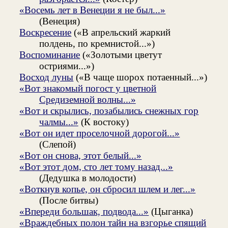
«Восемь лет в Венеции я не был...»
(Венеция)
Воскресение
(«В апрельский жаркий
полдень, по кремнистой...»)
Воспоминание
(«Золотыми цветут
остриями...»)
Восход луны
(«В чаще шорох потаенный...»)
«Вот знакомый погост у цветной
Средиземной волны...»
«Вот и скрылись, позабылись снежных гор
чалмы...»
(К востоку)
«Вот он идет проселочной дорогой...»
(Слепой)
«Вот он снова, этот белый...»
«Вот этот дом, сто лет тому назад...»
(Дедушка в молодости)
«Воткнув копье, он сбросил шлем и лег...»
(После битвы)
«Впереди большак, подвода...»
(Цыганка)
«Враждебных полон тайн на взгорье спящий