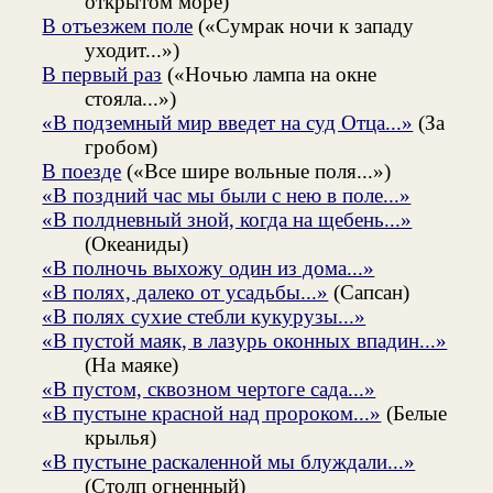
открытом море)
В отъезжем поле
(«Сумрак ночи к западу
уходит...»)
В первый раз
(«Ночью лампа на окне
стояла...»)
«В подземный мир введет на суд Отца...»
(За
гробом)
В поезде
(«Все шире вольные поля...»)
«В поздний час мы были с нею в поле...»
«В полдневный зной, когда на щебень...»
(Океаниды)
«В полночь выхожу один из дома...»
«В полях, далеко от усадьбы...»
(Сапсан)
«В полях сухие стебли кукурузы...»
«В пустой маяк, в лазурь оконных впадин...»
(На маяке)
«В пустом, сквозном чертоге сада...»
«В пустыне красной над пророком...»
(Белые
крылья)
«В пустыне раскаленной мы блуждали...»
(Столп огненный)