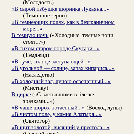
(Молодость)
«В сырой избушке шорника Лукьяна...»
(Лимонное зерно)
«В темнеющих полях, как в безграничном
море...»
В темную ночь
(«Холодные, темные ночи
стоят...»)
«В тихом старом городе Скутари...»
(Тэмджид)
«В туче, солнце заступающей...»
«В угольной — солнце, запах кипариса...»
(Наследство)
«В холодный зал, луною освещенный...»
(Мистику)
В цирке
(«С застывшими в блеске
зрачками...»)
«В чаще шорох потаенный...»
(Восход луны)
«В чистом поле, у камня Алатыря...»
(Святогор)
«В щит золотой, висящий у престола...»
(Судный день)