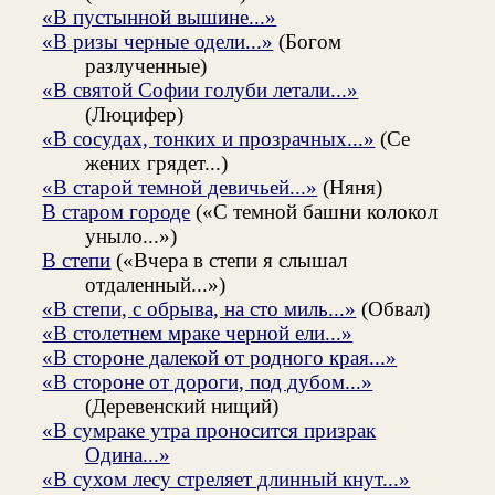
«В пустынной вышине...»
«В ризы черные одели...»
(Богом
разлученные)
«В святой Софии голуби летали...»
(Люцифер)
«В сосудах, тонких и прозрачных...»
(Се
жених грядет...)
«В старой темной девичьей...»
(Няня)
В старом городе
(«С темной башни колокол
уныло...»)
В степи
(«Вчера в степи я слышал
отдаленный...»)
«В степи, с обрыва, на сто миль...»
(Обвал)
«В столетнем мраке черной ели...»
«В стороне далекой от родного края...»
«В стороне от дороги, под дубом...»
(Деревенский нищий)
«В сумраке утра проносится призрак
Одина...»
«В сухом лесу стреляет длинный кнут...»