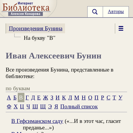
Авторы
Произведения Бунина
На букву "В"
Иван Алексеевич Бунин
Все произведения Бунина, представленные в
библиотеке:
по буквам
А
Б
В
Г
Д
Е
Ж
З
И
К
Л
М
Н
О
П
Р
С
Т
У
Ф
Х
Ц
Ч
Ш
Щ
Э
Я
Полный список
В Гефсиманском саду
(«...И в этот час, гласит
преданье...»)