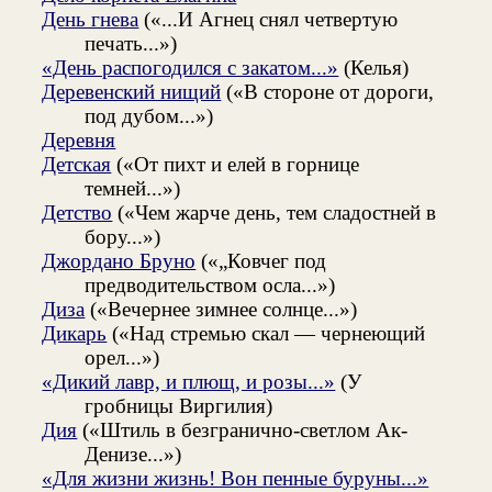
День гнева
(«...И Агнец снял четвертую
печать...»)
«День распогодился с закатом...»
(Келья)
Деревенский нищий
(«В стороне от дороги,
под дубом...»)
Деревня
Детская
(«От пихт и елей в горнице
темней...»)
Детство
(«Чем жарче день, тем сладостней в
бору...»)
Джордано Бруно
(«„Ковчег под
предводительством осла...»)
Диза
(«Вечернее зимнее солнце...»)
Дикарь
(«Над стремью скал — чернеющий
орел...»)
«Дикий лавр, и плющ, и розы...»
(У
гробницы Виргилия)
Дия
(«Штиль в безгранично-светлом Ак-
Денизе...»)
«Для жизни жизнь! Вон пенные буруны...»