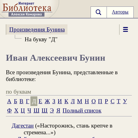
Авторы
Произведения Бунина
На букву "Д"
Иван Алексеевич Бунин
Все произведения Бунина, представленные в
библиотеке:
по буквам
А
Б
В
Г
Д
Е
Ж
З
И
К
Л
М
Н
О
П
Р
С
Т
У
Ф
Х
Ц
Ч
Ш
Щ
Э
Я
Полный список
Дагестан
(«Насторожись, стань крепче в
стремена...»)