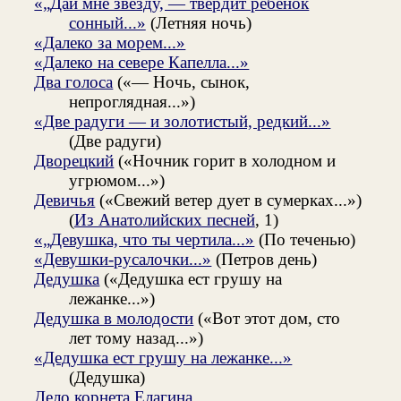
«„Дай мне звезду, — твердит ребенок
сонный...»
(Летняя ночь)
«Далеко за морем...»
«Далеко на севере Капелла...»
Два голоса
(«— Ночь, сынок,
непроглядная...»)
«Две радуги — и золотистый, редкий...»
(Две радуги)
Дворецкий
(«Ночник горит в холодном и
угрюмом...»)
Девичья
(«Свежий ветер дует в сумерках...»)
(
Из Анатолийских песней
, 1)
«„Девушка, что ты чертила...»
(По теченью)
«Девушки-русалочки...»
(Петров день)
Дедушка
(«Дедушка ест грушу на
лежанке...»)
Дедушка в молодости
(«Вот этот дом, сто
лет тому назад...»)
«Дедушка ест грушу на лежанке...»
(Дедушка)
Дело корнета Елагина