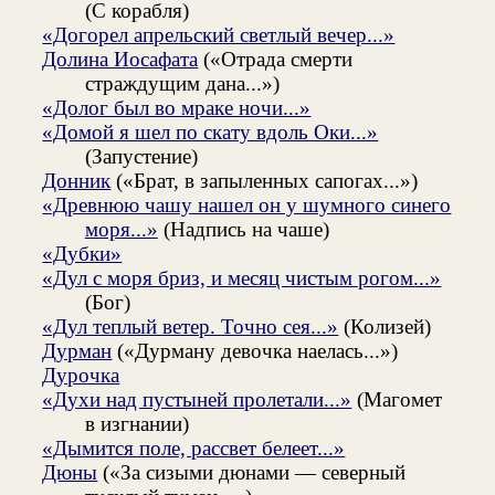
(С корабля)
«Догорел апрельский светлый вечер...»
Долина Иосафата
(«Отрада смерти
страждущим дана...»)
«Долог был во мраке ночи...»
«Домой я шел по скату вдоль Оки...»
(Запустение)
Донник
(«Брат, в запыленных сапогах...»)
«Древнюю чашу нашел он у шумного синего
моря...»
(Надпись на чаше)
«Дубки»
«Дул с моря бриз, и месяц чистым рогом...»
(Бог)
«Дул теплый ветер. Точно сея...»
(Колизей)
Дурман
(«Дурману девочка наелась...»)
Дурочка
«Духи над пустыней пролетали...»
(Магомет
в изгнании)
«Дымится поле, рассвет белеет...»
Дюны
(«За сизыми дюнами — северный