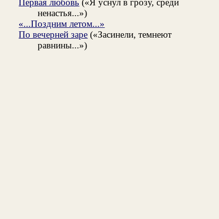
Первая любовь
(«Я уснул в грозу, среди
ненастья...»)
«...Поздним летом...»
По вечерней заре
(«Засинели, темнеют
равнины...»)