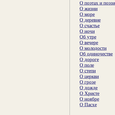
О поэтах и поэз
О жизни
О море
О деревне
О счастье
О ночи
Об утре
О вечере
О молодости
Об одиночестве
О дороге
О поле
О степи
О церкви
О грозе
О дожде
О Христе
О ноябре
О Пасхе