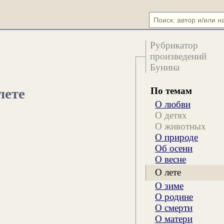
Рубрикатор
произведений
Бунина
По темам
лете
О любви
О детях
О животных
О природе
Об осени
О весне
О лете
О зиме
О родине
О смерти
О матери