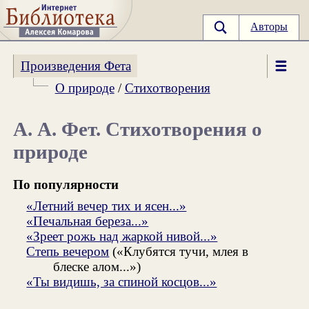
Авторы
Произведения Фета
О природе
/
Стихотворения
А. А. Фет. Стихотворения о
природе
По популярности
«Летний вечер тих и ясен...»
«Печальная береза...»
«Зреет рожь над жаркой нивой...»
Степь вечером
(«Клубятся тучи, млея в
блеске алом...»)
«Ты видишь, за спиной косцов...»