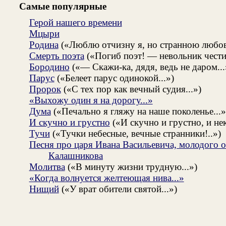
Самые популярные
Герой нашего времени
Мцыри
Родина
(«Люблю отчизну я, но странною любов
Смерть поэта
(«Погиб поэт! — невольник чести.
Бородино
(«— Скажи-ка, дядя, ведь не даром...
Парус
(«Белеет парус одинокой...»)
Пророк
(«С тех пор как вечный судия...»)
«Выхожу один я на дорогу...»
Дума
(«Печально я гляжу на наше поколенье...»
И скучно и грустно
(«И скучно и грустно, и нек
Тучи
(«Тучки небесные, вечные странники!..»)
Песня про царя Ивана Васильевича, молодого о
Калашникова
Молитва
(«В минуту жизни трудную...»)
«Когда волнуется желтеющая нива...»
Нищий
(«У врат обители святой...»)