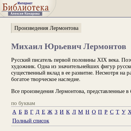
Произведения Лермонтова
Михаил Юрьевич Лермонтов
Русский писатель первой половины XIX века. Поэт
художник. Одна из значительнейших фигур русск
существенный вклад в ее развитие. Несмотря на р
богатое творческое наследие.
Все произведения Лермонтова, представленные в 
по буквам
А
Б
В
Г
Д
Е
Ж
З
И
К
Л
М
Н
О
П
Р
С
Т
У
Полный список