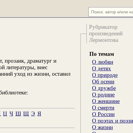
Рубрикатор
произведений
Лермонтова
По темам
, прозаик, драматург и
О любви
ой литературы, внес
О детях
анний уход из жизни, оставил
О природе
Об осени
О дружбе
библиотеке:
О родине
О женщине
О смерти
Х
Ц
Ч
Ш
Щ
Э
Я
О России
О поэтах и поэз
О жизни