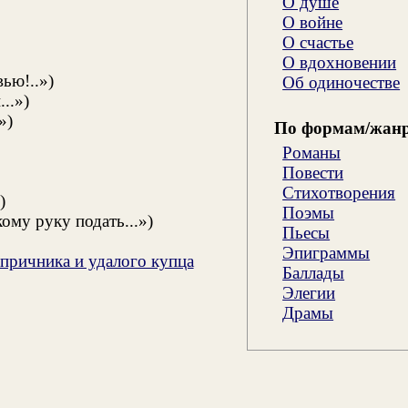
О душе
О войне
О счастье
О вдохновении
ью!..»)
Об одиночестве
..»)
»)
По формам/жан
Романы
Повести
Стихотворения
)
Поэмы
ому руку подать...»)
Пьесы
Эпиграммы
причника и удалого купца
Баллады
Элегии
Драмы