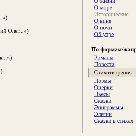
О жизни
О море
Исторические
.»)
О вине
О ночи
й Олег...»)
Об утре
По формам/жан
Романы
...»)
Повести
)
Стихотворения
Поэмы
Очерки
Пьесы
Сказки
Эпиграммы
Элегии
Сказки в стихах