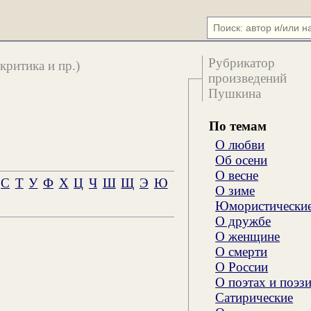
Рубрикатор
критика и пр.)
произведений
Пушкина
По темам
О любви
Об осени
О весне
С
Т
У
Ф
Х
Ц
Ч
Ш
Щ
Э
Ю
О зиме
Юмористически
О дружбе
О женщине
О смерти
О России
О поэтах и поэз
Сатирические