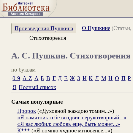
О Пушкине
(Статьи, 
Произведения Пушкина
Стихотворения
А. С. Пушкин. Стихотворения
по буквам
0-9
A-Z
А
Б
В
Г
Д
Е
Ж
З
И
К
Л
М
Н
О
П
Р
Я
Полный список
Самые популярные
Пророк
(«Духовной жаждою томим...»)
«Я памятник себе воздвиг нерукотворный...»
«Я вас любил: любовь еще, быть может...»
К***
(«Я помню чудное мгновенье...»)