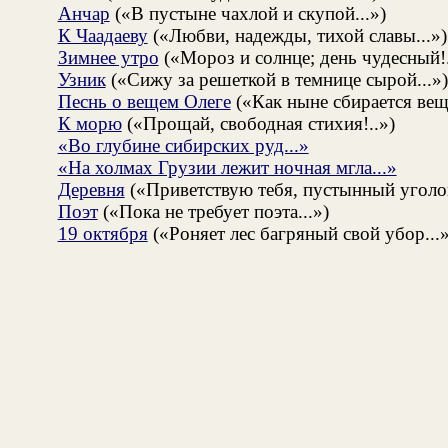
Анчар
(«В пустыне чахлой и скупой...»)
К Чаадаеву
(«Любви, надежды, тихой славы...»)
Зимнее утро
(«Мороз и солнце; день чудесный!.
Узник
(«Сижу за решеткой в темнице сырой...»)
Песнь о вещем Олеге
(«Как ныне сбирается вещи
К морю
(«Прощай, свободная стихия!..»)
«Во глубине сибирских руд...»
«На холмах Грузии лежит ночная мгла...»
Деревня
(«Приветствую тебя, пустынный уголок
Поэт
(«Пока не требует поэта...»)
19 октября
(«Роняет лес багряный свой убор...»