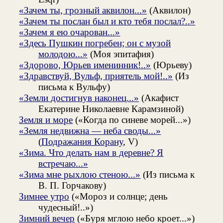
«Зачем ты, грозный аквилон...»
(Аквилон)
«Зачем ты послан был и кто тебя послал?..»
«Зачем я ею очарован...»
«Здесь Пушкин погребен; он с музой
молодою...»
(Моя эпитафия)
«Здорово, Юрьев именинник!..»
(Юрьеву)
«Здравствуй, Вульф, приятель мой!..»
(Из
письма к Вульфу)
«Земли достигнув наконец...»
(Акафист
Екатерине Николаевне Карамзиной)
Земля и море
(«Когда по синеве морей...»)
«Земля недвижна — неба своды...»
(
Подражания Корану
, V)
«Зима. Что делать нам в деревне? Я
встречаю...»
«Зима мне рыхлою стеною...»
(Из письма к
В. П. Горчакову)
Зимнее утро
(«Мороз и солнце; день
чудесный!..»)
Зимний вечер
(«Буря мглою небо кроет...»)