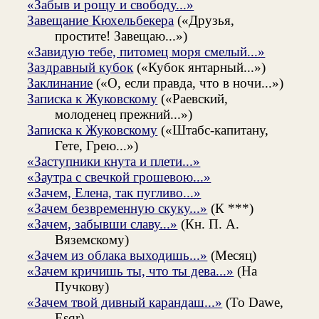
«Забыв и рощу и свободу...»
Завещание Кюхельбекера
(«Друзья,
простите! Завещаю...»)
«Завидую тебе, питомец моря смелый...»
Заздравный кубок
(«Кубок янтарный...»)
Заклинание
(«О, если правда, что в ночи...»)
Записка к Жуковскому
(«Раевский,
молоденец прежний...»)
Записка к Жуковскому
(«Штабс-капитану,
Гете, Грею...»)
«Заступники кнута и плети...»
«Заутра с свечкой грошевою...»
«Зачем, Елена, так пугливо...»
«Зачем безвременную скуку...»
(К ***)
«Зачем, забывши славу...»
(Кн. П. А.
Вяземскому)
«Зачем из облака выходишь...»
(Месяц)
«Зачем кричишь ты, что ты дева...»
(На
Пучкову)
«Зачем твой дивный карандаш...»
(To Dawe,
Esqr)