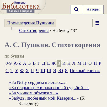
Авторы
Произведения Пушкина
Стихотворения
/ На букву "З"
А. С. Пушкин. Стихотворения
по буквам
0-9
A-Z
А
Б
В
Г
Д
Е
Ж
З
И
К
Л
М
Н
О
П
Р
С
Т
У
Ф
Х
Ц
Ч
Ш
Щ
Э
Ю
Я
Полный список
«За Netty сердцем я летаю...»
«За старые грехи наказанный судьбой...»
«За ужином объелся я...»
«Забудь, любезный мой Каверин...»
(К
Каверину)