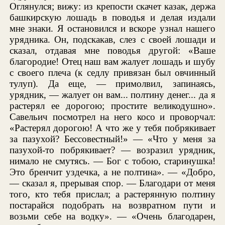
Оглянулся; вижу: из крепости скачет казак, держа
башкирскую лошадь в поводья и делая издали
мне знаки. Я остановился и вскоре узнал нашего
урядника. Он, подскакав, слез с своей лошади и
сказал, отдавая мне поводья другой: «Ваше
благородие! Отец наш вам жалует лошадь и шубу
с своего плеча (к седлу привязан был овчинный
тулуп). Да еще, — примолвил, запинаясь,
урядник, — жалует он вам... полтину денег... да я
растерял ее дорогою; простите великодушно».
Савельич посмотрел на него косо и проворчал:
«Растерял дорогою! А что же у тебя побрякивает
за пазухой? Бессовестный!» — «Что у меня за
пазухой-то побрякивает? — возразил урядник,
нимало не смутясь. — Бог с тобою, старинушка!
Это бренчит уздечка, а не полтина». — «Добро,
— сказал я, прерывая спор. — Благодари от меня
того, кто тебя прислал; а растерянную полтину
постарайся подобрать на возвратном пути и
возьми себе на водку». — «Очень благодарен,