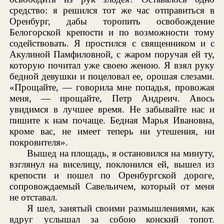
средство: я решился тот же час отправиться в
Оренбург, дабы торопить освобождение
Белогорской крепости и по возможности тому
содействовать. Я простился с священником и с
Акулиной Памфиловной, с жаром поручая ей ту,
которую почитал уже своею женою. Я взял руку
бедной девушки и поцеловал ее, орошая слезами.
«Прощайте, — говорила мне попадья, провожая
меня, — прощайте, Петр Андреич. Авось
увидимся в лучшее время. Не забывайте нас и
пишите к нам почаще. Бедная Марья Ивановна,
кроме вас, не имеет теперь ни утешения, ни
покровителя».
Вышед на площадь, я остановился на минуту,
взглянул на виселицу, поклонился ей, вышел из
крепости и пошел по Оренбургской дороге,
сопровождаемый Савельичем, который от меня
не отставал.
Я шел, занятый своими размышлениями, как
вдруг услышал за собою конский топот.