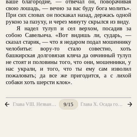
ваше благородие, — отвечал он, поворачивая
свою лошадь, — вечно за вас буду бога молить».
При сих словах он поскакал назад, держась одной
рукою за пазуху, и через минуту скрылся из виду.
Я надел тулуп и сел верхом, посадив за
собою Савельича. «Вот видишь ли, сударь, —
сказал старик, — что я недаром подал мошеннику
челобитье: вору-то стало совестно, хоть
башкирская долговязая кляча да овчинный тулуп
не стоят и половины того, что они, мошенники, у
нас украли, и того, что ты ему сам изволил
пожаловать; да все же пригодится, а с лихой
собаки хоть шерсти клок».
Глава VIII. Незваный гость
Глава X. Осада города
9/15