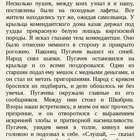
Несколько пушек, между коих узнал я и нашу,
поставлены были на походные лафеты. Все
жители находились тут же, ожидая самозванца. У
крыльца комендантского дома казак держал под
уздцы прекрасную белую лошадь киргизской
породы. Я искал глазами тела комендантши. Оно
было отнесено немного в сторону и прикрыто
рогожею. Наконец Пугачев вышел из сеней.
Народ снял шапки. Пугачев остановился на
крыльце и со всеми поздоровался. Один из
старшин подал ему мешок с медными деньгами, и
он стал их метать пригоршнями. Народ с криком
бросился их подбирать, и дело обошлось не без
увечья. Пугачева окружали главные из его
сообщников. Между ими стоял и Швабрин.
Взоры наши встретились; в моем он мог прочесть
презрение, и он отворотился с выражением
искренней злобы и притворной насмешливости.
Пугачев, увидев меня в толпе, кивнул мне
головою и подозвал к себе. «Слушай, — сказал