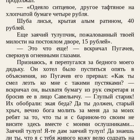
продолжал:
— «Одеяло ситцевое, другое тафтяное на
хлопчатой бумаге четыре рубля.
Шуба лисья, крытая алым ратином, 40
рублей.
Еще заячий тулупчик, пожалованный твоей
милости на постоялом дворе, 15 рублей».
— Это что еще! — вскричал Пугачев,
сверкнув огненными глазами.
Признаюсь, я перепугался за бедного моего
дядьку. Он хотел было пуститься опять в
объяснения, но Пугачев его прервал: «Как ты
смел лезть ко мне с такими пустяками? —
вскричал он, выхватя бумагу из рук секретаря и
бросив ее в лицо Савельичу. — Глупый старик!
Их обобрали: экая беда? Да ты должен, старый
хрыч, вечно бога молить за меня да за моих
ребят за то, что ты и с барином-то своим не
висите здесь вместе с моими ослушниками...
Заячий тулуп! Я-те дам заячий тулуп! Да знаешь
ли ты, что я с тебя живого кожу велю содрать на