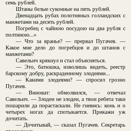
семь рублей.
Штаны белые суконные на пять рублей.
Двенадцать рубах полотняных голландских с
манжетами на десять рублей.
Погребец с чайною посудою на два рубля с
полтиною...»
— Что за вранье? — прервал Пугачев. —
Какое мне дело до погребцов и до штанов с
манжетами?
Савельич крякнул и стал объясняться.
— Это, батюшка, изволишь видеть, реестр
барскому добру, раскраденному злодеями...
— Какими злодеями? — спросил грозно
Пугачев.
— Виноват: обмолвился, — отвечал
Савельич. — Злодеи не злодеи, а твои ребята таки
пошарили да порастаскали. Не гневись: конь и о
четырех ногах да спотыкается. Прикажи уж
дочитать.
— Дочитывай, — сказал Пугачев. Секретарь