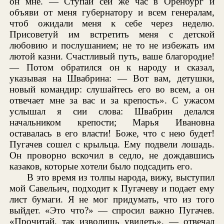
он мне. — Ступай сей же час в Оренбург и
объяви от меня губернатору и всем генералам,
чтоб ожидали меня к себе через неделю.
Присоветуй им встретить меня с детской
любовию и послушанием; не то не избежать им
лютой казни. Счастливый путь, ваше благородие!
— Потом обратился он к народу и сказал,
указывая на Швабрина: — Вот вам, детушки,
новый командир: слушайтесь его во всем, а он
отвечает мне за вас и за крепость». С ужасом
услышал я сии слова: Швабрин делался
начальником крепости; Марья Ивановна
оставалась в его власти! Боже, что с нею будет!
Пугачев сошел с крыльца. Ему подвели лошадь.
Он проворно вскочил в седло, не дождавшись
казаков, которые хотели было подсадить его.
В это время из толпы народа, вижу, выступил
мой Савельич, подходит к Пугачеву и подает ему
лист бумаги. Я не мог придумать, что из того
выйдет. «Это что?» — спросил важно Пугачев.
«Прочитай, так изволишь увидеть», — отвечал