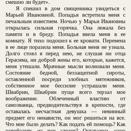
смешно ли будет».
Я спешил в дом священника увидеться с
Марьей Ивановной. Попадья встретила меня с
печальным известием. Ночью у Марьи Ивановны
открылась сильная горячка. Она лежала без
памяти и в бреду. Попадья ввела меня в ее
комнату. Я тихо подошел к ее кровати. Перемена
в ее лице поразила меня. Больная меня не узнала.
Долго стоял я перед нею, не слушая ни отца
Герасима, ни доброй жены его, которые, кажется,
меня утешали. Мрачные мысли волновали меня.
Состояние бедной, беззащитной сироты,
оставленной посреди злобных мятежников,
собственное мое бессилие устрашали меня.
Швабрин, Швабрин пуще всего терзал мое
воображение. Облеченный властию от
самозванца, предводительствуя в крепости, где
оставалась несчастная девушка — невинный
предмет его ненависти, он мог решиться на все.
Что мне было делать? Как подать ей помощь? Как
освободить из рук злодея? Оставалось одно