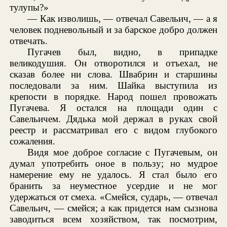
тулупы?»
— Как изволишь, — отвечал Савельич, — а я
человек подневольный и за барское добро должен
отвечать.
Пугачев был, видно, в припадке
великодушия. Он отворотился и отъехал, не
сказав более ни слова. Швабрин и старшины
последовали за ним. Шайка выступила из
крепости в порядке. Народ пошел провожать
Пугачева. Я остался на площади один с
Савельичем. Дядька мой держал в руках свой
реестр и рассматривал его с видом глубокого
сожаления.
Видя мое доброе согласие с Пугачевым, он
думал употребить оное в пользу; но мудрое
намерение ему не удалось. Я стал было его
бранить за неуместное усердие и не мог
удержаться от смеха. «Смейся, сударь, — отвечал
Савельич, — смейся; а как придется нам сызнова
заводиться всем хозяйством, так посмотрим,