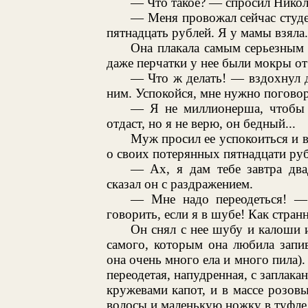
— Что такое? — спросил Никол
— Меня провожал сейчас студе
пятнадцать рублей. Я у мамы взяла.
Она плакала самым серьезным о
даже перчатки у нее были мокры от 
— Что ж делать! — вздохнул д
ним. Успокойся, мне нужно поговор
— Я не миллионерша, чтобы т
отдаст, но я не верю, он бедный...
Муж просил ее успокоиться и вы
о своих потерянных пятнадцати руб
— Ах, я дам тебе завтра два
сказал он с раздражением.
— Мне надо переодеться! —
говорить, если я в шубе! Как стран
Он снял с нее шубу и калоши и
самого, которым она любила запи
она очень много ела и много пила).
переодетая, напудренная, с заплака
кружевами капот, и в массе розов
волосы и маленькую ножку в туфле