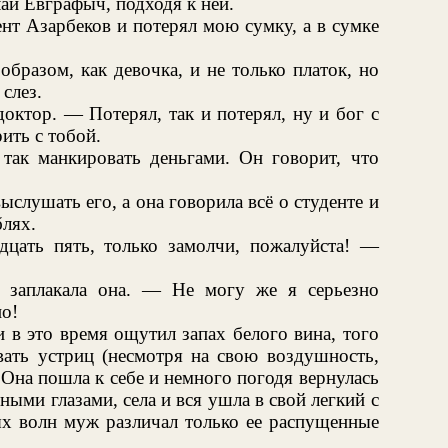
ай Евграфыч, подходя к ней.
нт Азарбеков и потерял мою сумку, а в сумке
бразом, как девочка, и не только платок, но
слез.
октор. — Потерял, так и потерял, ну и бог с
ить с тобой.
ак манкировать деньгами. Он говорит, что
слушать его, а она говорила всё о студенте и
лях.
дцать пять, только замолчи, пожалуйста! —
 заплакала она. — Не могу же я серьезно
но!
 в это время ощутил запах белого вина, того
вать устриц (несмотря на свою воздушность,
 Она пошла к себе и немного погодя вернулась
нными глазами, села и вся ушла в свой легкий с
ых волн муж различал только ее распущенные
.