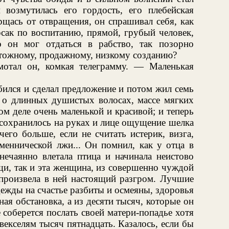
возмутилась его гордость, его плебейская
рщась от отвращения, он спрашивал себя, как
рсак по воспитанию, прямой, грубый человек,
 он мог отдаться в рабство, так позорно
чтожному, продажному, низкому созданию?
отал он, комкая телеграмму. — Маленькая
бился и сделал предложение и потом жил семь
о о длинных душистых волосах, массе мягких
ом деле очень маленькой и красивой; и теперь
 сохранилось на руках и лице ощущение шелка
го больше, если не считать истерик, визга,
зменнической лжи... Он помнил, как у отца в
нечаянно влетала птица и начинала неистово
щи, так и эта женщина, из совершенно чуждой
 произвела в ней настоящий разгром. Лучшие
дежды на счастье разбиты и осмеяны, здоровья
ная обстановка, а из десяти тысяч, которые он
 соберется послать своей матери-попадье хотя
векселям тысяч пятнадцать. Казалось, если бы