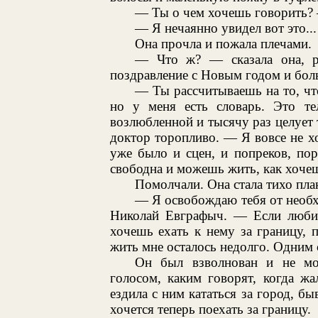
— Ты о чем хочешь говорить? —
— Я нечаянно увидел вот это...
Она прочла и пожала плечами.
— Что ж? — сказала она, р
поздравление с Новым годом и боль
— Ты рассчитываешь на то, что
но у меня есть словарь. Это те
возлюбленной и тысячу раз целует 
доктор торопливо. — Я вовсе не хо
уже было и сцен, и попреков, пора
свободна и можешь жить, как хоче
Помолчали. Она стала тихо пла
— Я освобождаю тебя от необх
Николай Евграфыч. — Если любиш
хочешь ехать к нему за границу, п
жить мне осталось недолго. Одним 
Он был взволнован и не мо
голосом, каким говорят, когда жа
ездила с ним кататься за город, бы
хочется теперь поехать за границу.