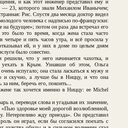
щения, и как этот инженер представил ему и
22 — 23, которого звали Михаилом Иванычем;
транная: Рис. Спустя два месяца доктор видел
молодого человека с надписью по-французски:
 на будущее»; потом он раза два встречал его
 это было то время, когда жена стала часто
в четыре и пять часов утра, и всё просила у
 отказывал ей, и у них в доме по целым дням
ислуги было совестно.
и решили, что у него начинается чахотка, и
и уехать в Крым. Узнавши об этом, Ольга
 очень испугало; она стала ласкаться к мужу и
о и скучно, а лучше бы в Ниццу, и что она
 за ним, беречь его, покоить...
жене так хочется именно в Ниццу: ее Michel
арь и, переводя слова и угадывая их значение,
: «Пью здоровье моей дорогой возлюбленной,
у. Нетерпеливо жду приезда». Он представил
оль он играл, если бы согласился поехать с
от чувства обиды и в сильном волнении стал