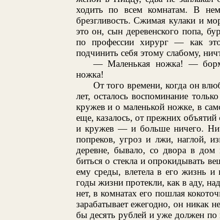
ходить по всем комнатам. В нем 
брезгливость. Сжимая кулаки и мо
это он, сын деревенского попа, бу
по профессии хирург — как это
подчинить себя этому слабому, ни
— Маленькая ножка! — борм
ножка!
От того времени, когда он влю
лет, осталось воспоминание тольк
кружев и о маленькой ножке, в сам
еще, казалось, от прежних объятий
и кружев — и больше ничего. Ниче
попреков, угроз и лжи, наглой, и
деревне, бывало, со двора в дом 
биться о стекла и опрокидывать ве
ему среды, влетела в его жизнь и
годы жизни протекли, как в аду, на
нет, в комнатах его пошлая кокоточ
зарабатывает ежегодно, он никак не
бы десять рублей и уже должен по 