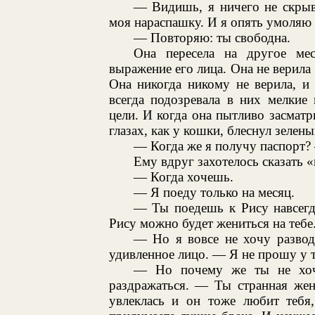
— Видишь, я ничего не скрыв
моя нараспашку. И я опять умоляю 
— Повторяю: ты свободна.
Она пересела на другое ме
выражение его лица. Она не верила 
Она никогда никому не верила, и
всегда подозревала в них мелкие
цели. И когда она пытливо засматри
глазах, как у кошки, блеснул зелены
— Когда же я получу паспорт? 
Ему вдруг захотелось сказать «
— Когда хочешь.
— Я поеду только на месяц.
— Ты поедешь к Рису навсегда
Рису можно будет жениться на тебе
— Но я вовсе не хочу развод
удивленное лицо. — Я не прошу у те
— Но почему же ты не хоче
раздражаться. — Ты странная жен
увлеклась и он тоже любит тебя