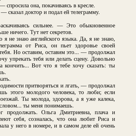
 спросила она, покачиваясь в кресле.
 — сказал доктор и подал ей телеграмму.
аскачиваясь сильнее. — Это обыкновенное
ше ничего. Тут нет секретов.
 я не знаю английского языка. Да, я не знаю,
леграмма от Риса, он пьет здоровье своей
тебя. Но оставим, оставим это... — продолжал
чу упрекать тебя или делать сцену. Довольно
 кончить... Вот что я тебе хочу сказать: ты
шь.
кать.
одимости притворяться и лгать, — продолжал
ь этого молодого человека, то люби; если
оезжай. Ты молода, здорова, а я уже калека,
словом... ты меня понимаешь.
г продолжать. Ольга Дмитриевна, плача и
леют себя, созналась, что она любит Риса и
вала у него в номере, и в самом деле ей очень