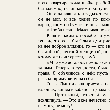
в его квартире жила шайка разбой
безнадежно, непоправимо разрушен
Он стал кашлять и задыхаться.
он не мог, и всё ходил по комн
карандашом по бумаге, и писал ма
«Проба пера... Маленькая ножка
К пяти часам он ослабел и уж
теперь, что если бы Ольга Дмитри
на нее доброе влияние, то — кто зн
бы доброй, честной женщиной; он 
к тому же неинтересен, груб...
«Мне уже осталось немного жи
живым. Теперь, в сущности, было 
права. Я объяснюсь с ней; пусть
развод, приму вину на себя...»
Ольга Дмитриевна приехала нак
калошах, вошла в кабинет и упала в
— Противный, толстый мал
всхлипнула. — Это даже нечестно, 
не могу, не могу!