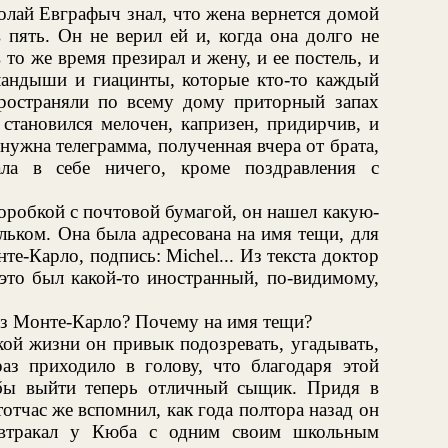
олай Евграфыч знал, что жена вернется домой
 пять. Он не верил ей и, когда она долго не
в то же время презирал и жену, и ее постель, и
 ландыши и гиацинты, которые кто-то каждый
ространяли по всему дому приторный запах
 становился мелочен, капризен, придирчив, и
 нужна телеграмма, полученная вчера от брата,
ала в себе ничего, кроме поздравления с
коробкой с почтовой бумагой, он нашел какую-
ельком. Она была адресована на имя тещи, для
е-Карло, подпись: Michel... Из текста доктор
 это был какой-то иностранный, по-видимому,
з Монте-Карло? Почему на имя тещи?
кой жизни он привык подозревать, угадывать,
раз приходило в голову, что благодаря этой
бы выйти теперь отличный сыщик. Придя в
отчас же вспомнил, как года полтора назад он
автракал у Кюба с одним своим школьным