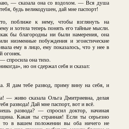
аю, — сказала она со вздохом. — Вся душа
тебя, будь великодушен, дай мне паспорт!
сто, поближе к нему, чтобы взглянуть на
ему и хотела теперь понять его тайные мысли.
 как бы благородны ни были намерения, она
 или низменные побуждения и эгоистические
вала ему в лицо, ему показалось, что у нее в
й огонек.
— спросила она тихо.
никогда», но он сдержал себя и сказал:
. Я дам тебе развод, приму вину на себя, и
.
а! — живо сказала Ольга Дмитриевна, делая
бя развода! Дай мне паспорт, вот и всё.
шь развода? — спросил доктор, начиная
щина. Какая ты странная! Если ты серьезно
, то в вашем положении вы оба ничего не