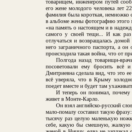
товарищем, инженером путей сооб
его жене молодого человека лет 
фамилия была короткая, немножко с
в альбоме жены фотографию этого 
«на память о настоящем и в надежде
самого у своей тещи... И как раз
отлучаться и возвращалась домой 
него заграничного паспорта, а он
происходила такая война, что от пр
Полгода назад товарищи-врач
посоветовали ему бросить всё 
Дмитриевна сделала вид, что это ее
всё уверяла, что в Крыму холодн
поедет вместе и будет там ухаживать
И теперь он понимал, почему 
живет в Монте-Карло.
Он взял английско-русский слов
мало-помалу составил такую фразу
тысячу раз целую маленькую ножк
себе, какую бы смешную, жалкую р
женой в Ниццу, едва не заплакал 