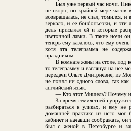
Был уже первый час ночи. Ник
не скоро, по крайней мере часов в
возвращалась, не спал, томился, и 
зеркало, и ее бонбоньерки, и эти
день присылал ей и которые расп
цветочной лавки. В такие ночи он
теперь ему казалось, что ему очень
хотя эта телеграмма не содерж
праздником.
В комнате жены на столе, под 
то телеграмму и взглянул на нее м
передачи Ольге Дмитриевне, из Монт
не понял ни одного слова, так как
английский язык.
— Кто этот Мишель? Почему и
За время семилетней супружес
разбираться в уликах, и ему не 
домашней практике из него мог 
кабинет и начавши соображать, он т
был с женой в Петербурге и з