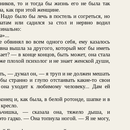
ников, то и тогда бы жизнь его не была так
а, как при этой женщине.
 Надо было бы лечь в постель и согреться, но
атам или садился за стол и нервно водил
шинально:
»...
е обвинял во всем одного себя, ему казалось
евна вышла за другого, который мог бы иметь
ает? — в конце концов, быть может, она стала
же плохой психолог и не знает женской души,
ть, — думал он, — я труп и не должен мешать
бы странно и глупо отстаивать какие-то свои
 она уходит к любимому человеку... Дам ей
онец и, как была, в белой ротонде, шапке и в
 кресло.
ьчишка, — сказала она, тяжело дыша, и
это гадко. — Она топнула ногой. — Я не могу,