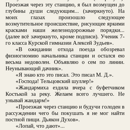
Проезжая через эту станцию, я был возмущен до
глубины души следующим... (зачеркнуто). На
моих глазах произошло следующее
возмутительное происшествие, рисующее яркими
красками наши железнодорожные порядки...
(далее всё зачеркнуто, кроме подписи). Ученик 7-
го класса Курской гимназии Алексей Зудьев».
«В ожидании отхода поезда обозревал
физиогномию начальника станции и остался ею
весьма недоволен. Объявляю о сем по линии.
Неунывающий дачник».
«Я знаю кто это писал. Это писал М. Д.».
«Господа! Тельцовский шуллер!»
«Жандармиха ездила вчера с буфетчиком
Костькой за реку. Желаем всего лучшего. Не
унывай жандарм!»
«Проезжая через станцию и будучи голоден в
рассуждении чего бы покушать я не мог найти
постной пищи. Дьякон Духов».
«Лопай, что дают»...