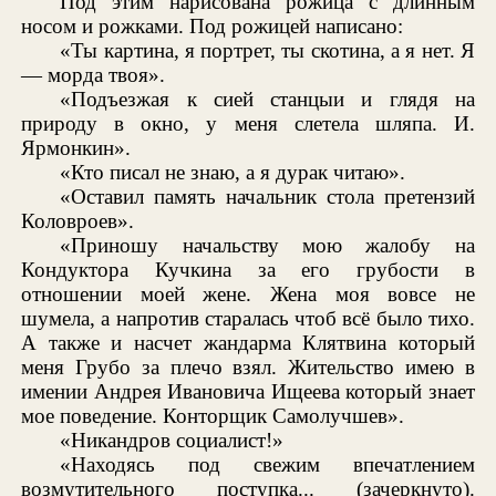
Под этим нарисована рожица с длинным
носом и рожками. Под рожицей написано:
«Ты картина, я портрет, ты скотина, а я нет. Я
— морда твоя».
«Подъезжая к сией станцыи и глядя на
природу в окно, у меня слетела шляпа. И.
Ярмонкин».
«Кто писал не знаю, а я дурак читаю».
«Оставил память начальник стола претензий
Коловроев».
«Приношу начальству мою жалобу на
Кондуктора Кучкина за его грубости в
отношении моей жене. Жена моя вовсе не
шумела, а напротив старалась чтоб всё было тихо.
А также и насчет жандарма Клятвина который
меня Грубо за плечо взял. Жительство имею в
имении Андрея Ивановича Ищеева который знает
мое поведение. Конторщик Самолучшев».
«Никандров социалист!»
«Находясь под свежим впечатлением
возмутительного поступка... (зачеркнуто).