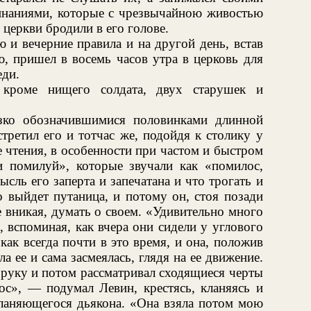
наниями, которые с чрезвычайною живостью
 церкви бродили в его голове.
 и вечерние правила и на другой день, встав
, пришел в восемь часов утра в церковь для
еди.
кроме нищего солдата, двух старушек и
зко обозначившимися половинками длинной
третил его и тотчас же, подойдя к столику у
е чтения, в особенности при частом и быстром
и помилуй», которые звучали как «помилос,
сль его заперта и запечатана и что трогать и
то выйдет путаница, и потому он, стоя позади
е вникая, думать о своем. «Удивительно много
 вспоминая, как вчера они сидели у углового
как всегда почти в это время, и она, положив
ла ее и сама засмеялась, глядя на ее движение.
 руку и потом рассматривал сходящиеся черты
ос», — подумал Левин, крестясь, кланяясь и
кланяющегося дьякона. «Она взяла потом мою