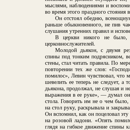
мыслями, наблюдениями и воспоми
во время этого праздного стояния в
Он отстоял обедню, всенощную
раньше обыкновенного, не пив чаю
слушания утренних правил и испов
В церкви никого не было, 
церковнослужителей.
Молодой дьякон, с двумя ре
спины под тонким подрясником, вс
стены, стал читать правила. По мер
повторении тех же слов: «Господ
помилос», Левин чувствовал, что мы
шевелить ее теперь не следует, а 
дьякона, продолжал, не слушая и н
выражения в ее руке», — думал он,
стола. Говорить им не о чем было, 
на стол руку, раскрывала и закрыва
Он вспомнил, как он поцеловал эту
на розовой ладони. «Опять помил
глядя на гибкое движение спины 