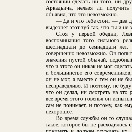
состоянии сделать ни того, ни др
Аркадьича, нельзя ли получить 
объявил, что это невозможно.
— Да и что тебе сто́ит — два 
выдернет этот зуб так, что ты и не 
Стоя у первой обедни, Лев
воспоминания того сильного рел
шестнадцати до семнадцати лет.
совершенно невозможно. Он попыта
значения пустой обычай, подобны
что и этого он никак не мог сделат
и большинство его современников
он не мог, а вместе с тем он не б
несправедливо. И поэтому, не буду
что он делал, ни смотреть на это
все время этого говенья он испытыв
сам не понимает, и потому, как ем
нехорошее.
Во время службы он то слушал
такое, которое бы не расходилось с
понимать и должен осуждать их, 