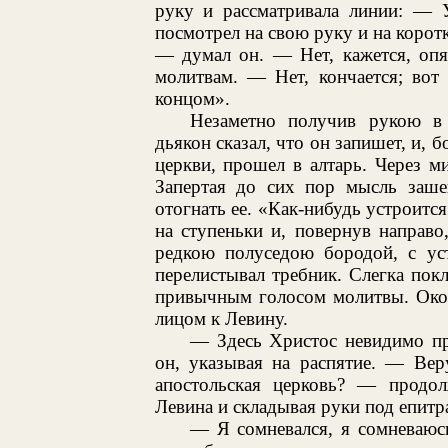
руку и рассматривала линии: — У
посмотрел на свою руку и на коротк
— думал он. — Нет, кажется, опя
молитвам. — Нет, кончается; вот
концом».
Незаметно получив рукою в
дьякон сказал, что он запишет, и, 
церкви, прошел в алтарь. Через м
Запертая до сих пор мысль заше
отогнать ее. «Как-нибудь устроитс
на ступеньки и, повернув направо
редкою полуседою бородой, с ус
перелистывал требник. Слегка пок
привычным голосом молитвы. Окон
лицом к Левину.
— Здесь Христос невидимо пр
он, указывая на распятие. — Вер
апостольская церковь? — продол
Левина и складывая руки под епитр
— Я сомневался, я сомневаюс