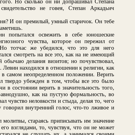
угого. Но сколько он ни допрашивал Степана
свидетельство не говея, Степан Аркадьич
дня? И он премилый, умный старичок. Он тебе
заметишь.
ин попытался освежить в себе юношеские
игиозного чувства, которое он пережил от
 Но тотчас же убедился, что это для него
лся смотреть на все это, как на не имеющий
й обычаю делания визитов; но почувствовал,
ь. Левин находился в отношении к религии, как
, в самом неопределенном положении. Верить
ыл твердо убежден в том, чтобы все это было
чи в состоянии верить в значительность того,
 равнодушно, как на пустую формальность, во
ал чувство неловкости и стыда, делая то, чего
у говорил внутренний голос, что-то лживое и
 молитвы, стараясь приписывать им значение
 его взглядами, то, чувствуя, что он не может
старался не слушать их, а занимался своими