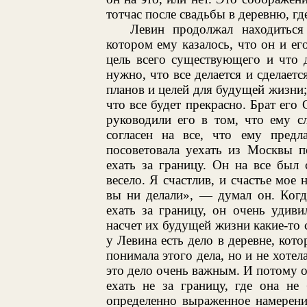
тотчас после свадьбы в деревню, г
Левин продолжал находиться
котором ему казалось, что он и ег
цель всего существующего и что 
нужно, что все делается и сделает
планов и целей для будущей жизни;
что все будет прекрасно. Брат его
руководили его в том, что ему с
согласен на все, что ему предла
посоветовала уехать из Москвы п
ехать за границу. Он на все был с
весело. Я счастлив, и счастье мое
вы ни делали», — думал он. Когд
ехать за границу, он очень удиви
насчет их будущей жизни какие-то 
у Левина есть дело в деревне, кото
понимала этого дела, но и не хотел
это дело очень важным. И потому он
ехать не за границу, где она не
определенно выраженное намерени