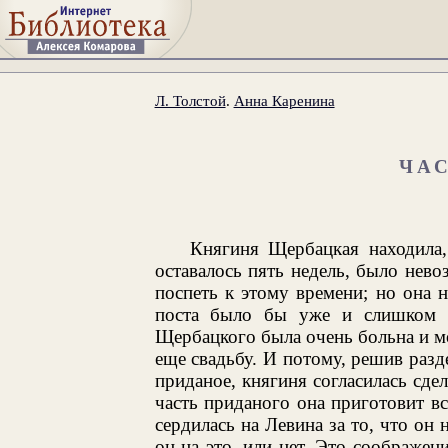
Л. Толстой
.
Анна Каренина
ЧА
Княгиня Щербацкая находила,
оставалось пять недель, было нево
поспеть к этому времени; но она н
поста было бы уже и слишком по
Щербацкого была очень больна и мо
еще свадьбу. И потому, решив разд
приданое, княгиня согласилась сде
часть приданого она приготовит в
сердилась на Левина за то, что он 
он на это, или нет. Это соображен