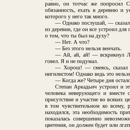
равно, он тотчас же попросил С
обязанность, ехать в деревню и ус
которого у него так много.
— Однако послушай, — сказал
из деревни, где он все устроил для
о том, что ты был на духу?
— Нет. А что?
— Без этого нельзя венчать.
— Ай, ай, ай! — вскрикнул Л
говел. Я и не подумал.
— Хорош! — смеясь, сказал
нигилистом! Однако ведь это нельзя
— Когда же? Четыре дня остало
Степан Аркадьич устроил и эт
человека неверующего и вместе 
присутствие и участие во всяких ц
в том чувствительном ко всему, 
находился, эта необходимость при
показалась совершенно невозможн
цветения, он должен будет или лгат