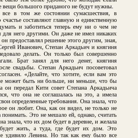
де вещи большого приданого не будут нужны.
 все в том же состоянии сумасшествия, в
о счастье составляют главную и единственную
думать и заботиться теперь ему ни о чем не
ся для него другими. Он даже не имел никаких
 он предоставлял решение этого другим, зная,
 Сергей Иванович, Степан Аркадьич и княгиня
ледовало делать. Он только был совершенно
гали. Брат занял для него денег, княгиня
осле свадьбы. Степан Аркадьич посоветовал
огласен. «Делайте, что хотите, если вам это
 не может быть ни больше, ни меньше, что бы
а он передал Кити совет Степана Аркадьича
лся, что она не соглашалась на это, а имела
свои определенные требования. Она знала, что
рое он любит. Она, как он видел, не только не
а понимать. Это не мешало ей, однако, считать
а знала, что их дом будет в деревне, и желала
 будет жить, а туда, где будет их дом. Это
е удивило Левина. Но так как ему было все