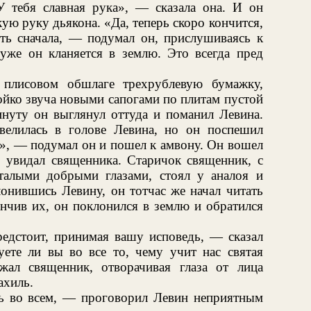
 тебя славная рука», — сказала она. И он
ую руку дьякона. «Да, теперь скоро кончится,
ть сначала, — подумал он, прислушиваясь к
 уже он кланяется в землю. Это всегда пред
 плисовом обшлаге трехрублевую бумажку,
бойко звуча новыми сапогами по плитам пустой
инуту он выглянул оттуда и поманил Левина.
велилась в голове Левина, но он поспешил
я», — подумал он и пошел к амвону. Он вошел
, увидал священника. Старичок священник, с
талыми добрыми глазами, стоял у аналоя и
лонившись Левину, он тотчас же начал читать
чив их, он поклонился в землю и обратился
едстоит, принимая вашу исповедь, — сказал
уете ли вы во все то, чему учит нас святая
жал священник, отворачивая глаза от лица
ахиль.
ь во всем, — проговорил Левин неприятным