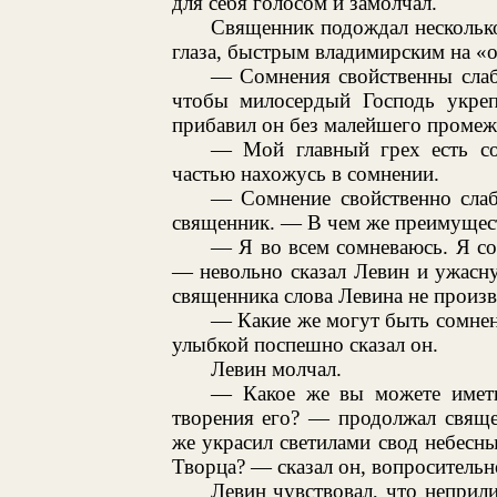
для себя голосом и замолчал.
Священник подождал несколько 
глаза, быстрым владимирским на «о
— Сомнения свойственны слаб
чтобы милосердый Господь укреп
прибавил он без малейшего промежу
— Мой главный грех есть с
частью нахожусь в сомнении.
— Сомнение свойственно слаб
священник. — В чем же преимущест
— Я во всем сомневаюсь. Я со
— невольно сказал Левин и ужасну
священника слова Левина не произве
— Какие же могут быть сомнен
улыбкой поспешно сказал он.
Левин молчал.
— Какое же вы можете иметь
творения его? — продолжал свящ
же украсил светилами свод небесны
Творца? — сказал он, вопросительн
Левин чувствовал, что неприл