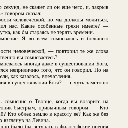
секунд, не скажет ли он еще чего, и, закрыв
» говором сказал:
ости человеческой, но мы должны молиться,
ил нас. Какие особенные грехи имеете? —
тка, как бы стараясь не терять времени.
омнение. Я во всем сомневаюсь и большею
ости человеческой, — повторил те же слова
венно вы сомневаетесь?
мневаюсь иногда даже в существовании Бога,
лся неприличию того, что он говорил. Но на
ли, как казалось, впечатления.
ия в существовании Бога? — с чуть заметною
 сомнение о Творце, когда вы воззрите на
енник быстрым, привычным говором. — Кто
й? Кто облек землю в красоту ее? Как же без
о взглянув на Левина.
ично было бы вступать в философские прения