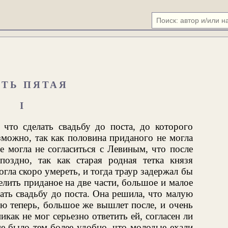
СТЬ ПЯТАЯ
I
 что сделать свадьбу до поста, до которого
зможно, так как половина приданого не могла
е могла не согласиться с Левиным, что после
здно, так как старая родная тетка князя
гла скоро умереть, и тогда траур задержал бы
елить приданое на две части, большое и малое
лать свадьбу до поста. Она решила, что малую
сю теперь, большое же вышлет после, и очень
никак не мог серьезно ответить ей, согласен ли
ие было тем более удобно, что молодые ехали