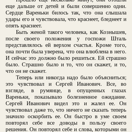
еще дальше от детей и были совершенно одни.
Сердце Вареньки билось так, что она слышала
удары его и чувствовала, что краснеет, бледнеет и
опять краснеет.
Быть женой такого человека, как Кознышев,
после своего положения у госпожи Шталь
представлялось ей верхом счастья. Кроме того,
она почти была уверена, что она влюблена в него.
И сейчас это должно было решиться. Ей страшно
было. Страшно было и то, что он скажет, и то,
что он не скажет.
Теперь или никогда надо было объясниться;
это чувствовал и Сергей Иванович. Все, во
взгляде, в румянце, в опущенных глазах
Вареньки, показывало болезненное ожидание.
Сергей Иванович видел это и жалел ее. Он
чувствовал даже то, что ничего не сказать теперь
значило оскорбить ее. Он быстро в уме своем
повторял себе все доводы в пользу своего
решения. Он повторял себе и слова, которыми он