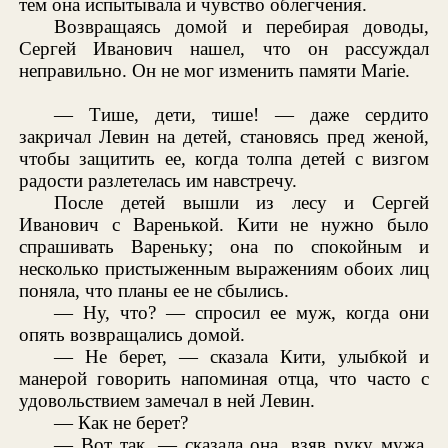
тем она испытывала и чувство облегчения.
Возвращаясь домой и перебирая доводы,
Сергей Иванович нашел, что он рассуждал
неправильно. Он не мог изменить памяти Marie.
— Тише, дети, тише! — даже сердито
закричал Левин на детей, становясь пред женой,
чтобы защитить ее, когда толпа детей с визгом
радости разлетелась им навстречу.
После детей вышли из лесу и Сергей
Иванович с Варенькой. Кити не нужно было
спрашивать Вареньку; она по спокойным и
несколько пристыженным выражениям обоих лиц
поняла, что планы ее не сбылись.
— Ну, что? — спросил ее муж, когда они
опять возвращались домой.
— Не берет, — сказала Кити, улыбкой и
манерой говорить напоминая отца, что часто с
удовольствием замечал в ней Левин.
— Как не берет?
— Вот так, — сказала она, взяв руку мужа,