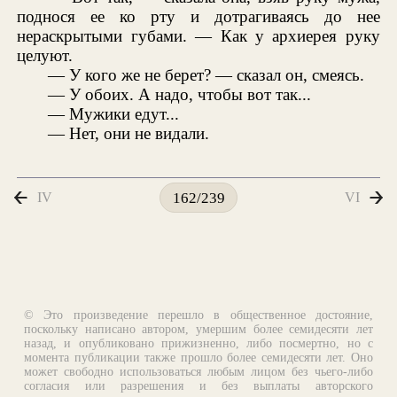
поднося ее ко рту и дотрагиваясь до нее
нераскрытыми губами. — Как у архиерея руку
целуют.
— У кого же не берет? — сказал он, смеясь.
— У обоих. А надо, чтобы вот так...
— Мужики едут...
— Нет, они не видали.
IV
VI
162/239
© Это произведение перешло в общественное достояние,
поскольку написано автором, умершим более семидесяти лет
назад, и опубликовано прижизненно, либо посмертно, но с
момента публикации также прошло более семидесяти лет. Оно
может свободно использоваться любым лицом без чьего-либо
согласия или разрешения и без выплаты авторского