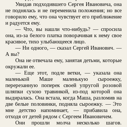
Увидав подходившего Сергея Ивановича, она
не поднялась и не переменила положения; но все
говорило ему, что она чувствует его приближение
и радуется ему.
— Что, вы нашли что-нибудь? — спросила
она, из-за белого платка поворачивая к нему свое
красивое, тихо улыбающееся лицо.
— Ни одного, — сказал Сергей Иванович. —
А вы?
Она не отвечала ему, занятая детьми, которые
окружали ее.
— Еще этот, подле ветки, — указала она
маленькой Маше маленькую сыроежку,
перерезанную поперек своей упругой розовой
шляпки сухою травинкой, из-под которой она
выдиралась. Она встала, когда Маша, разломив на
две белые половинки, подняла сыроежку. — Это
мне детство напоминает, — прибавила она,
отходя от детей рядом с Сергеем Ивановичем.
Они прошли молча несколько шагов.