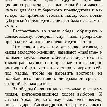
дворянин рассказал, как выписаны были лакеи в
чулках для бала губернского предводителя и как
теперь их придется отослать назад, если новый
губернский предводитель не даст бала с лакеями в
чулках.
Беспрестанно во время обеда, обращаясь к
Неведовскому, говорили ему: «наш губернский
предводитель» и «ваше превосходительство».
Это говорилось с тем же удовольствием, с
каким молодую женщину называют «madame» и
по имени мужа. Неведовский делал вид, что он не
только равнодушен, но и презирает это звание, но
очевидно было, что он счастлив и держит себя
под уздцы, чтобы не выразить восторга, не
подобающего той новой, либеральной среде, в
которой все находились.
За обедом было послано несколько телеграмм
людям, интересовавшимся ходом выборов. И
Степан Аркадьич, которому было очень весело,
послал Дарье Александровне телеграмму такого