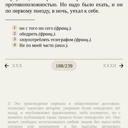
противоположностью. Но надо было ехать, и он
по первому поезду, в ночь, уехал к себе.
ни с того ни сего
(франц.).
1
ободрить
(франц.).
2
злоупотреблять телеграфом
(франц.).
3
Не по моей части
(англ.).
4
XXX
XXXII
188/239
© Это произведение перешло в общественное достояние,
поскольку написано автором, умершим более семидесяти лет
назад, и опубликовано прижизненно, либо посмертно, но с
момента публикации также прошло более семидесяти лет. Оно
может свободно использоваться любым лицом без чьего-либо
согласия или разрешения и без выплаты авторского