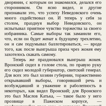
дворянин, с которым он знакомился, делался его
сторонником. Он ясно видел, и другие
признавали это, что успеху Неведовского очень
много содействовал он. И теперь у себя за
столом, празднуя выбор Неведовского, он
испытывал приятное чувство торжества за своего
избранника. Самые выборы так заманили его,
что, если он будет женат к будущему трехлетию,
он и сам подумывал баллотироваться, — вроде
того, как после выигрыша приза чрез жокея ему
захотелось скакать самому.
Теперь же праздновался выигрыш жокея.
Вронский сидел в голове стола, по правую руку
его сидел молодой губернатор, свитский генерал.
Для всех это был хозяин губернии, торжественно
открывавший выборы, говоривший речь и
возбуждавший и уважение и раболепность в
некоторых, как видел Вронский; для Вронского
это был Маслов Катька, — такое было у него
прозвище в Пажеском корпусе, —