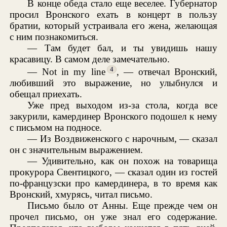
В конце обеда стало еще веселее. Губернатор
просил Вронского ехать в концерт в пользу
братии, который устраивала его жена, желающая
с ним познакомиться.
— Там будет бал, и ты увидишь нашу
красавицу. В самом деле замечательно.
4
— Not in my line
, — отвечал Вронский,
любивший это выражение, но улыбнулся и
обещал приехать.
Уже пред выходом из-за стола, когда все
закурили, камердинер Вронского подошел к нему
с письмом на подносе.
— Из Воздвиженского с нарочным, — сказал
он с значительным выражением.
— Удивительно, как он похож на товарища
прокурора Свентицкого, — сказал один из гостей
по-французски про камердинера, в то время как
Вронский, хмурясь, читал письмо.
Письмо было от Анны. Еще прежде чем он
прочел письмо, он уже знал его содержание.