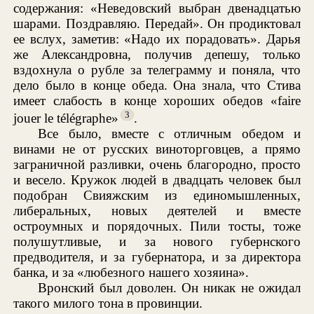
содержания: «Неведовский выбран двенадцатью
шарами. Поздравляю. Передай». Он продиктовал
ее вслух, заметив: «Надо их порадовать». Дарья
же Александровна, получив депешу, только
вздохнула о рубле за телеграмму и поняла, что
дело было в конце обеда. Она знала, что Стива
имеет слабость в конце хороших обедов «faire
3
jouer le télégraphe»
.
Все было, вместе с отличным обедом и
винами не от русских виноторговцев, а прямо
заграничной разливки, очень благородно, просто
и весело. Кружок людей в двадцать человек был
подобран Свияжским из единомышленных,
либеральных, новых деятелей и вместе
остроумных и порядочных. Пили тосты, тоже
полушутливые, и за нового губернского
предводителя, и за губернатора, и за директора
банка, и за «любезного нашего хозяина».
Вронский был доволен. Он никак не ожидал
такого милого тона в провинции.