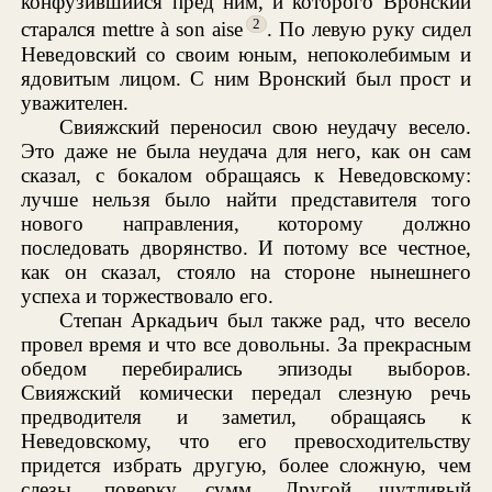
конфузившийся пред ним, и которого Вронский
2
старался mettre à son aise
. По левую руку сидел
Неведовский со своим юным, непоколебимым и
ядовитым лицом. С ним Вронский был прост и
уважителен.
Свияжский переносил свою неудачу весело.
Это даже не была неудача для него, как он сам
сказал, с бокалом обращаясь к Неведовскому:
лучше нельзя было найти представителя того
нового направления, которому должно
последовать дворянство. И потому все честное,
как он сказал, стояло на стороне нынешнего
успеха и торжествовало его.
Степан Аркадьич был также рад, что весело
провел время и что все довольны. За прекрасным
обедом перебирались эпизоды выборов.
Свияжский комически передал слезную речь
предводителя и заметил, обращаясь к
Неведовскому, что его превосходительству
придется избрать другую, более сложную, чем
слезы, поверку сумм. Другой шутливый