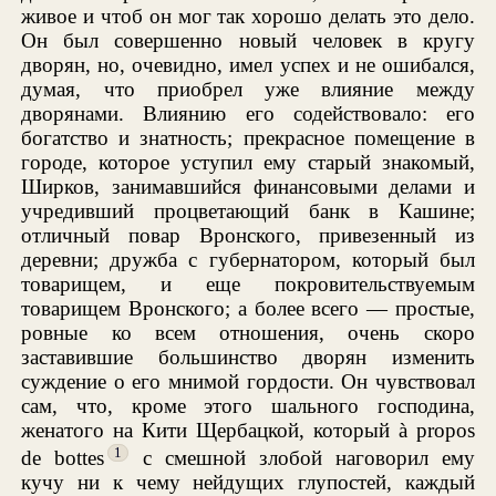
живое и чтоб он мог так хорошо делать это дело.
Он был совершенно новый человек в кругу
дворян, но, очевидно, имел успех и не ошибался,
думая, что приобрел уже влияние между
дворянами. Влиянию его содействовало: его
богатство и знатность; прекрасное помещение в
городе, которое уступил ему старый знакомый,
Ширков, занимавшийся финансовыми делами и
учредивший процветающий банк в Кашине;
отличный повар Вронского, привезенный из
деревни; дружба с губернатором, который был
товарищем, и еще покровительствуемым
товарищем Вронского; а более всего — простые,
ровные ко всем отношения, очень скоро
заставившие большинство дворян изменить
суждение о его мнимой гордости. Он чувствовал
сам, что, кроме этого шального господина,
женатого на Кити Щербацкой, который à propos
1
de bottes
с смешной злобой наговорил ему
кучу ни к чему нейдущих глупостей, каждый