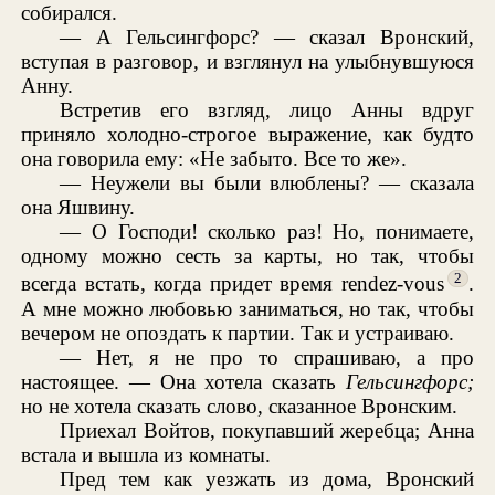
собирался.
— А Гельсингфорс? — сказал Вронский,
вступая в разговор, и взглянул на улыбнувшуюся
Анну.
Встретив его взгляд, лицо Анны вдруг
приняло холодно-строгое выражение, как будто
она говорила ему: «Не забыто. Все то же».
— Неужели вы были влюблены? — сказала
она Яшвину.
— О Господи! сколько раз! Но, понимаете,
одному можно сесть за карты, но так, чтобы
2
всегда встать, когда придет время rendez-vous
.
А мне можно любовью заниматься, но так, чтобы
вечером не опоздать к партии. Так и устраиваю.
— Нет, я не про то спрашиваю, а про
настоящее. — Она хотела сказать
Гельсингфорс;
но не хотела сказать слово, сказанное Вронским.
Приехал Войтов, покупавший жеребца; Анна
встала и вышла из комнаты.
Пред тем как уезжать из дома, Вронский