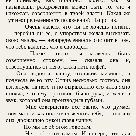
называешь, раздражения может быть то, что я
нахожусь совершенно в твоей власти. Какая же
тут неопределенность положения? Напротив.
— Очень жалею, что ты не хочешь понять,
— перебил он ее, с упорством желая высказать
свою мысль, — неопределенность состоит в том,
что тебе кажется, что я свободен.
— Насчет этого ты можешь быть
совершенно спокоен, — сказала она и,
отвернувшись от него, стала пить кофей.
Она подняла чашку, отставив мизинец, и
поднесла ее ко рту. Отпив несколько глотков, она
взглянула на него и по выражению его лица ясно
поняла, что ему противны были рука, и жест, и
звук, который она производила губами.
— Мне совершенно все равно, что думает
твоя мать и как она хочет женить тебя, — сказала
она, дрожащею рукой ставя чашку.
— Но мы не об этом говорим.
— Нет, об этом самом. И поверь, что для