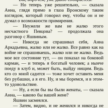
— Но теперь уже решительно, — сказала
Анна, глядя прямо в глаза Вронскому таким
взглядом, который говорил ему, чтобы он и не
думал о возможности примирения.
— Неужели же вам не жалко этого
несчастного Певцова? — продолжала она
разговор с Яшвиным.
— Никогда не спрашивал себя, Анна
Аркадьевна, жалко или не жалко. Все равно как на
войне не спрашиваешь, жалко или не жалко. Ведь
мое все состояние тут, — он показал на боковой
карман, — и теперь я богатый человек; а нынче
поеду в клуб и, может быть, выйду нищим. Ведь
кто со мной садится — тоже хочет оставить меня
без рубашки, а я его. Ну, и мы боремся, и в этом-
то удовольствие.
— Ну, а если бы вы были женаты, — сказала
Анна, — каково бы вашей жене?
Яшвин засмеялся.
— Затем, видно, и не женился и никогда не