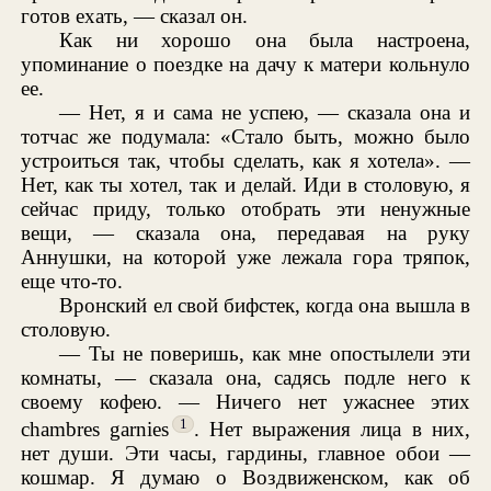
готов ехать, — сказал он.
Как ни хорошо она была настроена,
упоминание о поездке на дачу к матери кольнуло
ее.
— Нет, я и сама не успею, — сказала она и
тотчас же подумала: «Стало быть, можно было
устроиться так, чтобы сделать, как я хотела». —
Нет, как ты хотел, так и делай. Иди в столовую, я
сейчас приду, только отобрать эти ненужные
вещи, — сказала она, передавая на руку
Аннушки, на которой уже лежала гора тряпок,
еще что-то.
Вронский ел свой бифстек, когда она вышла в
столовую.
— Ты не поверишь, как мне опостылели эти
комнаты, — сказала она, садясь подле него к
своему кофею. — Ничего нет ужаснее этих
1
chambres garnies
. Нет выражения лица в них,
нет души. Эти часы, гардины, главное обои —
кошмар. Я думаю о Воздвиженском, как об