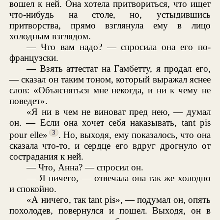
вошел к ней. Она хотела притвориться, что ищет
что-нибудь на столе, но, устыдившись
притворства, прямо взглянула ему в лицо
холодным взглядом.
— Что вам надо? — спросила она его по-
французски.
— Взять аттестат на Гамбетту, я продал его,
— сказал он таким тоном, который выражал яснее
слов: «Объясняться мне некогда, и ни к чему не
поведет».
«Я ни в чем не виноват пред нею, — думал
он. — Если она хочет себя наказывать, tant pis
3
pour elle»
. Но, выходя, ему показалось, что она
сказала что-то, и сердце его вдруг дрогнуло от
сострадания к ней.
— Что, Анна? — спросил он.
— Я ничего, — отвечала она так же холодно
и спокойно.
«А ничего, так tant pis», — подумал он, опять
похолодев, повернулся и пошел. Выходя, он в