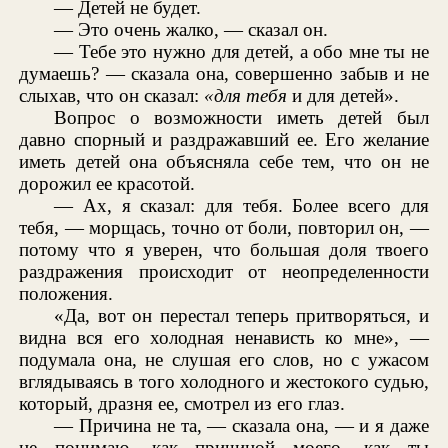
— Детей не будет.
— Это очень жалко, — сказал он.
— Тебе это нужно для детей, а обо мне ты не
думаешь? — сказала она, совершенно забыв и не
слыхав, что он сказал:
«для тебя
и для детей».
Вопрос о возможности иметь детей был
давно спорный и раздражавший ее. Его желание
иметь детей она объясняла себе тем, что он не
дорожил ее красотой.
— Ах, я сказал: для тебя. Более всего для
тебя, — морщась, точно от боли, повторил он, —
потому что я уверен, что большая доля твоего
раздражения происходит от неопределенности
положения.
«Да, вот он перестал теперь притворяться, и
видна вся его холодная ненависть ко мне», —
подумала она, не слушая его слов, но с ужасом
вглядываясь в того холодного и жестокого судью,
который, дразня ее, смотрел из его глаз.
— Причина не та, — сказала она, — и я даже
не понимаю, как причиной моего, как ты