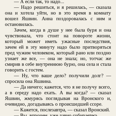
— А если так, то надо...
— Надо решиться, и я решилась, — сказала
она и хотела уйти, но в это время в комнату
вошел Яшвин. Анна поздоровалась с ним и
остановилась.
Зачем, когда в душе у нее была буря и она
чувствовала, что стоит на повороте жизни,
который может иметь ужасные последствия,
зачем ей в эту минуту надо было притворяться
пред чужим человеком, который рано или поздно
узнает же все, — она не знала; но, тотчас же
смирив в себе внутреннюю бурю, она села и стала
говорить с гостем.
— Ну, что ваше дело? получили долг? —
спросила она Яшвина.
— Да ничего; кажется, что я не получу всего,
а в середу надо ехать. А вы когда? — сказал
Яшвин, жмурясь поглядывая на Вронского и,
очевидно, догадываясь о происшедшей ссоре.
— Кажется, послезавтра, — сказал Вронский.
— Вы, впрочем, уже давно собираетесь.