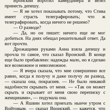
Вронский воротил камердинера и велел
принесть депешу.
— Я не хотел показывать потому, что Стива
имеет страсть телеграфировать; что ж
телеграфировать, когда ничего не решено?
— О разводе?
— Да, но он пишет: ничего еще не мог
добиться. На днях обещал решительный ответ. Да
вот прочти.
Дрожащими руками Анна взяла депешу и
прочла то самое, что сказал Вронский. В конце
еще было прибавлено: надежды мало, но я сделаю
все возможное и невозможное.
— Я вчера сказала, что мне совершенно все
равно, когда я получу и даже получу ли развод,
— сказала она, покраснев. — Не было никакой
надобности скрывать от меня. — «Так он может
скрыть и скрывает от меня свою переписку с
женщинами», — подумала она.
— А Яшвин хотел приехать нынче утром с
Войтовым, — сказал Вронский, — кажется, что