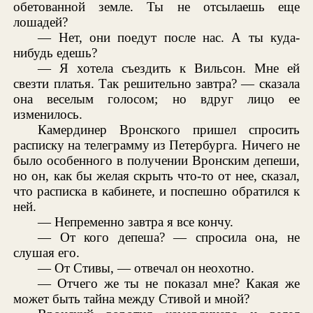
обетованной земле. Ты не отсылаешь еще
лошадей?
— Нет, они поедут после нас. А ты куда-
нибудь едешь?
— Я хотела съездить к Вильсон. Мне ей
свезти платья. Так решительно завтра? — сказала
она веселым голосом; но вдруг лицо ее
изменилось.
Камердинер Вронского пришел спросить
расписку на телеграмму из Петербурга. Ничего не
было особенного в получении Вронским депеши,
но он, как бы желая скрыть что-то от нее, сказал,
что расписка в кабинете, и поспешно обратился к
ней.
— Непременно завтра я все кончу.
— От кого депеша? — спросила она, не
слушая его.
— От Стивы, — отвечал он неохотно.
— Отчего же ты не показал мне? Какая же
может быть тайна между Стивой и мной?