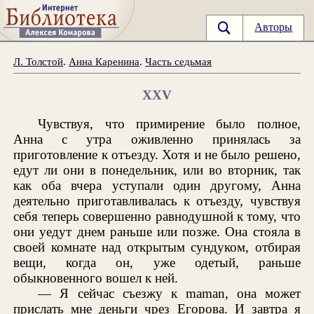
Авторы
Л. Толстой
.
Анна Каренина
.
Часть седьмая
XXV
Чувствуя, что примирение было полное,
Анна с утра оживленно принялась за
приготовление к отъезду. Хотя и не было решено,
едут ли они в понедельник, или во вторник, так
как оба вчера уступали один другому, Анна
деятельно приготавливалась к отъезду, чувствуя
себя теперь совершенно равнодушной к тому, что
они уедут днем раньше или позже. Она стояла в
своей комнате над открытым сундуком, отбирая
вещи, когда он, уже одетый, раньше
обыкновенного вошел к ней.
— Я сейчас съезжу к maman, она может
прислать мне деньги чрез Егорова. И завтра я