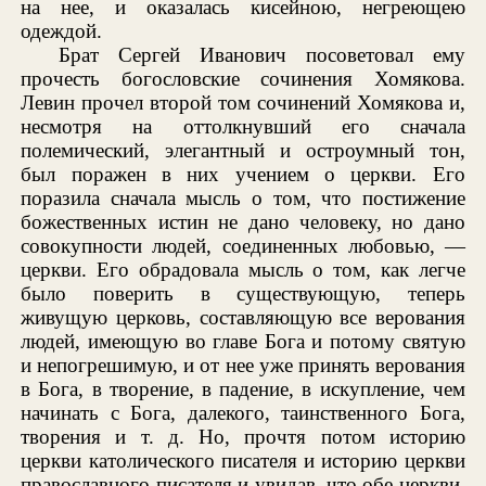
на нее, и оказалась кисейною, негреющею
одеждой.
Брат Сергей Иванович посоветовал ему
прочесть богословские сочинения Хомякова.
Левин прочел второй том сочинений Хомякова и,
несмотря на оттолкнувший его сначала
полемический, элегантный и остроумный тон,
был поражен в них учением о церкви. Его
поразила сначала мысль о том, что постижение
божественных истин не дано человеку, но дано
совокупности людей, соединенных любовью, —
церкви. Его обрадовала мысль о том, как легче
было поверить в существующую, теперь
живущую церковь, составляющую все верования
людей, имеющую во главе Бога и потому святую
и непогрешимую, и от нее уже принять верования
в Бога, в творение, в падение, в искупление, чем
начинать с Бога, далекого, таинственного Бога,
творения и т. д. Но, прочтя потом историю
церкви католического писателя и историю церкви
православного писателя и увидав, что обе церкви,