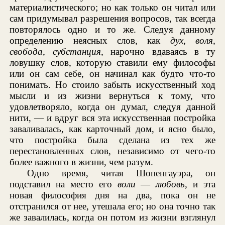
материалистического; но как только он читал или
сам придумывал разрешения вопросов, так всегда
повторялось одно и то же. Следуя данному
определению неясных слов, как
дух, воля,
свобода, субстанция,
нарочно вдаваясь в ту
ловушку слов, которую ставили ему философы
или он сам себе, он начинал как будто что-то
понимать. Но стоило забыть искусственный ход
мысли и из жизни вернуться к тому, что
удовлетворяло, когда он думал, следуя данной
нити, — и вдруг вся эта искусственная постройка
заваливалась, как карточный дом, и ясно было,
что постройка была сделана из тех же
перестановленных слов, независимо от чего-то
более важного в жизни, чем разум.
Одно время, читая Шопенгауэра, он
подставил на место его
воли
—
любовь,
и эта
новая философия дня на два, пока он не
отстранился от нее, утешала его; но она точно так
же завалилась, когда он потом из жизни взглянул