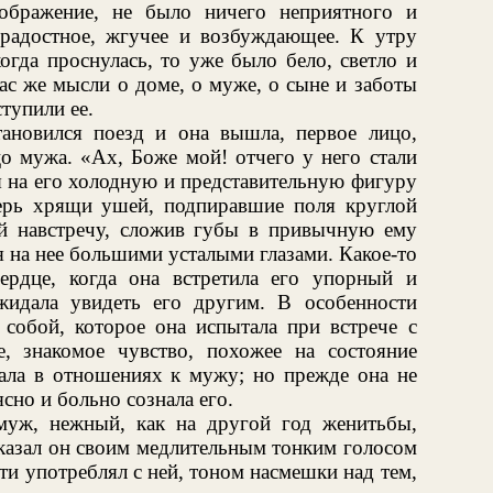
оображение, не было ничего неприятного и
 радостное, жгучее и возбуждающее. К утру
когда проснулась, то уже было бело, светло и
ас же мысли о доме, о муже, о сыне и заботы
тупили ее.
тановился поезд и она вышла, первое лицо,
о мужа. «Ах, Боже мой! отчего у него стали
я на его холодную и представительную фигуру
ерь хрящи ушей, подпиравшие поля круглой
й навстречу, сложив губы в привычную ему
 на нее большими усталыми глазами. Какое-то
ердце, когда она встретила его упорный и
жидала увидеть его другим. В особенности
 собой, которое она испытала при встрече с
, знакомое чувство, похожее на состояние
вала в отношениях к мужу; но прежде она не
ясно и больно сознала его.
уж, нежный, как на другой год женитьбы,
сказал он своим медлительным тонким голосом
ти употреблял с ней, тоном насмешки над тем,