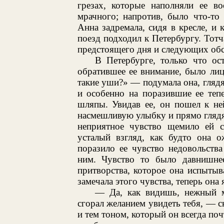
грезах, которые наполняли ее в
мрачного; напротив, было что-то
Анна задремала, сидя в кресле, и 
поезд подходил к Петербургу. Тотч
предстоящего дня и следующих обс
В Петербурге, только что ос
обратившее ее внимание, было лиц
такие уши?» — подумала она, гляд
и особенно на поразившие ее теп
шляпы. Увидав ее, он пошел к не
насмешливую улыбку и прямо глядя
неприятное чувство щемило ей с
усталый взгляд, как будто она о
поразило ее чувство недовольства
ним. Чувство то было давнишнее
притворства, которое она испыты
замечала этого чувства, теперь она 
— Да, как видишь, нежный м
сгорал желанием увидеть тебя, — 
и тем тоном, который он всегда поч