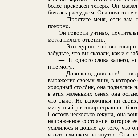
более прекрасен теперь. Он сказал
боялась рассудком. Она ничего не от
— Простите меня, если вам н
покорно.
Он говорил учтиво, почтительн
могла ничего ответить.
— Это дурно, что́ вы говорит
забудьте, что вы сказали, как и я за
— Ни одного слова вашего, ни
и не могу...
— Довольно, довольно! — вскр
выражение своему лицу, в которое 
холодный столбик, она поднялась н
в этих маленьких сенях она остан
что было. Не вспоминая ни своих,
минутный разговор страшно сблизи
Постояв несколько секунд, она вошл
напряженное состояние, которое ее
усилилось и дошло до того, что он
что-то слишком натянутое. Она не