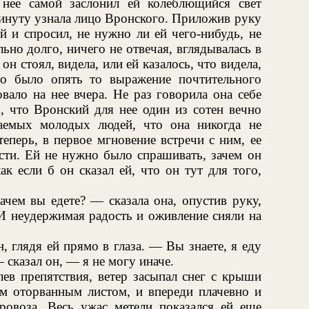
 нее самой заслонил ей колеблющийся свет
минуту узнала лицо Вронского. Приложив руку
й и спросил, не нужно ли ей чего-нибудь, не
ьно долго, ничего не отвечая, вглядывалась в
 он стоял, видела, или ей казалось, что видела,
то было опять то выражение почтительного
вало на нее вчера. Не раз говорила она себе
о, что Вронский для нее один из сотен вечно
аемых молодых людей, что она никогда не
теперь, в первое мгновение встречи с ним, ее
сти. Ей не нужно было спрашивать, зачем он
ак если б он сказал ей, что он тут для того,
ачем вы едете? — сказала она, опустив руку,
 И неудержимая радость и оживление сияли на
 глядя ей прямо в глаза. — Вы знаете, я еду
— сказал он, — я не могу иначе.
лев препятствия, ветер засыпал снег с крыши
ым оторванным листом, и впереди плачевно и
аровоза. Весь ужас метели показался ей еще