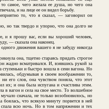
 то самое, чего желала ее душа, но чего она
вечала, и на лице ее он видел борьбу.
еприятно то, что я сказал, — заговорил он
о, но так твердо и упорно, что она долго не
е, и я прошу вас, если вы хороший человек,
буду, — сказала она наконец.
 одного движения вашего я не забуду никогда
икнула она, тщетно стараясь придать строгое
он жадно всматривался. И, взявшись рукой за
а ступеньки и быстро вошла в сени вагона. Но
овилась, обдумывая в своем воображении то,
 ни его слов, она чувством поняла, что этот
л их; и она была испугана и счастлива этим.
а в вагон и села на свое место. То волшебное
 мучало сначала, не только возобновилось, но
а боялась, что всякую минуту порвется в ней
 спала всю ночь. Но в том напряжении и тех