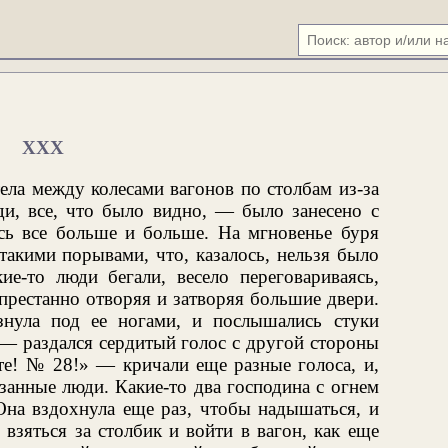
XXX
ела между колесами вагонов по столбам из-за
ди, все, что было видно, — было занесено с
сь все больше и больше. На мгновенье буря
 такими порывами, что, казалось, нельзя было
ие-то люди бегали, весело переговариваясь,
престанно отворяя и затворяя большие двери.
знула под ее ногами, и послышались стуки
 — раздался сердитый голос с другой стороны
те! № 28!» — кричали еще разные голоса, и,
занные люди. Какие-то два господина с огнем
Она вздохнула еще раз, чтобы надышаться, и
взяться за столбик и войти в вагон, как еще