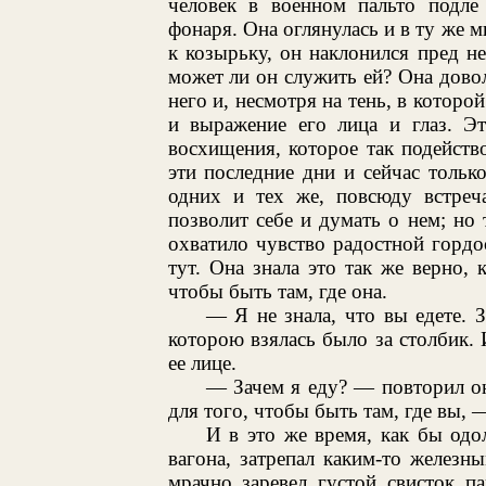
человек в военном пальто подле
фонаря. Она оглянулась и в ту же 
к козырьку, он наклонился пред не
может ли он служить ей? Она довол
него и, несмотря на тень, в которой
и выражение его лица и глаз. Э
восхищения, которое так подейство
эти последние дни и сейчас тольк
одних и тех же, повсюду встреч
позволит себе и думать о нем; но 
охватило чувство радостной гордо
тут. Она знала это так же верно, к
чтобы быть там, где она.
— Я не знала, что вы едете. З
которою взялась было за столбик.
ее лице.
— Зачем я еду? — повторил он,
для того, чтобы быть там, где вы, 
И в это же время, как бы одо
вагона, затрепал каким-то железн
мрачно заревел густой свисток п