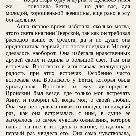
же, — говорила Бетси, — но для вас, для
молодой, хорошенькой женщины, еще рано в эту
богадельню.
Анна первое время избегала, сколько могла,
этого света княгини Тверской, так как он требовал
расходов выше ее средств, да и по душе она
предпочитала первый; но после поездки в Москву
сделалось наоборот. Она избегала нравственных
друзей своих и ездила в большой свет. Там она
встречала Вронского и испытывала волнующую
радость при этих встречах. Особенно часто
встречала она Вронского у Бетси, которая была
урожденная Вронская и ему двоюродная.
Вронский был везде, где только мог встречать
Анну, и говорил ей, когда мог, о своей любви.
Она ему не подавала никакого повода, но каждый
раз, как она встречалась с ним, в душе ее
загоралось то самое чувство оживления, которое
нашло на нее в тот день в вагоне, когда она в
первый раз увидела его. Она сама чувствовала,