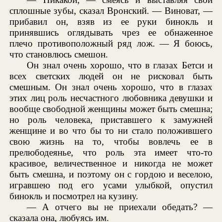
сплошные зубы, сказал Вронский. — Виноват, —
прибавил он, взяв из ее руки бинокль и
принявшись оглядывать чрез ее обнаженное
плечо противоположный ряд лож. — Я боюсь,
что становлюсь смешон.
Он знал очень хорошо, что в глазах Бетси и
всех светских людей он не рисковал быть
смешным. Он знал очень хорошо, что в глазах
этих лиц роль несчастного любовника девушки и
вообще свободной женщины может быть смешна;
но роль человека, приставшего к замужней
женщине и во что бы то ни стало положившего
свою жизнь на то, чтобы вовлечь ее в
прелюбодеянье, что роль эта имеет что-то
красивое, величественное и никогда не может
быть смешна, и поэтому он с гордою и веселою,
игравшею под его усами улыбкой, опустил
бинокль и посмотрел на кузину.
— А отчего вы не приехали обедать? —
сказала она, любуясь им.