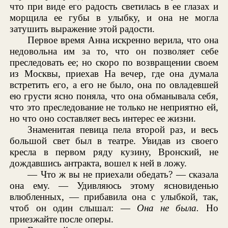
что при виде его радость светилась в ее глазах и
морщила ее губы в улыбку, и она не могла
затушить выражение этой радости.
Первое время Анна искренно верила, что она
недовольна им за то, что он позволяет себе
преследовать ее; но скоро по возвращении своем
из Москвы, приехав На вечер, где она думала
встретить его, а его не было, она по овладевшей
ею грусти ясно поняла, что она обманывала себя,
что это преследование не только не неприятно ей,
но что оно составляет весь интерес ее жизни.
Знаменитая певица пела второй раз, и весь
большой свет был в театре. Увидав из своего
кресла в первом ряду кузину, Вронский, не
дождавшись антракта, вошел к ней в ложу.
— Что ж вы не приехали обедать? — сказала
она ему. — Удивляюсь этому ясновиденью
влюбленных, — прибавила она с улыбкой, так,
чтоб он один слышал: —
Она не была.
Но
приезжайте после оперы.