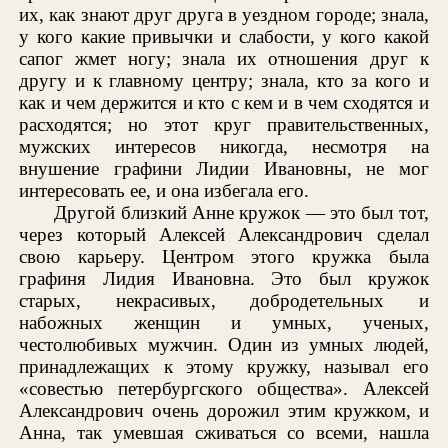
их, как знают друг друга в уездном городе; знала,
у кого какие привычки и слабости, у кого какой
сапог жмет ногу; знала их отношения друг к
другу и к главному центру; знала, кто за кого и
как и чем держится и кто с кем и в чем сходятся и
расходятся; но этот круг правительственных,
мужских интересов никогда, несмотря на
внушение графини Лидии Ивановны, не мог
интересовать ее, и она избегала его.
Другой близкий Анне кружок — это был тот,
через который Алексей Александрович сделал
свою карьеру. Центром этого кружка была
графиня Лидия Ивановна. Это был кружок
старых, некрасивых, добродетельных и
набожных женщин и умных, ученых,
честолюбивых мужчин. Один из умных людей,
принадлежащих к этому кружку, называл его
«совестью петербургского общества». Алексей
Александрович очень дорожил этим кружком, и
Анна, так умевшая сживаться со всеми, нашла