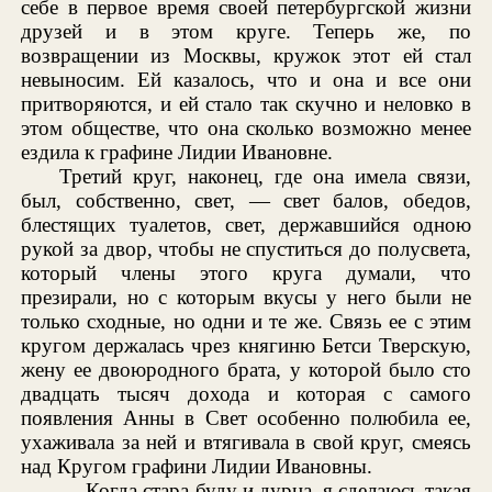
себе в первое время своей петербургской жизни
друзей и в этом круге. Теперь же, по
возвращении из Москвы, кружок этот ей стал
невыносим. Ей казалось, что и она и все они
притворяются, и ей стало так скучно и неловко в
этом обществе, что она сколько возможно менее
ездила к графине Лидии Ивановне.
Третий круг, наконец, где она имела связи,
был, собственно, свет, — свет балов, обедов,
блестящих туалетов, свет, державшийся одною
рукой за двор, чтобы не спуститься до полусвета,
который члены этого круга думали, что
презирали, но с которым вкусы у него были не
только сходные, но одни и те же. Связь ее с этим
кругом держалась чрез княгиню Бетси Тверскую,
жену ее двоюродного брата, у которой было сто
двадцать тысяч дохода и которая с самого
появления Анны в Свет особенно полюбила ее,
ухаживала за ней и втягивала в свой круг, смеясь
над Кругом графини Лидии Ивановны.
— Когда стара буду и дурна, я сделаюсь такая