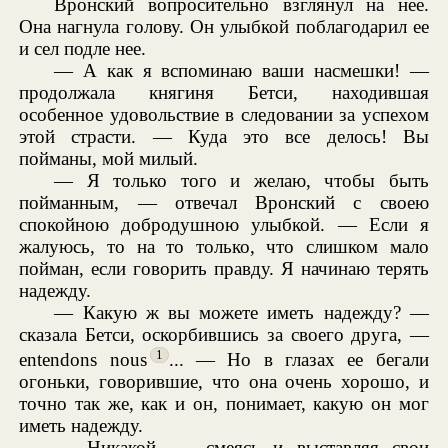
Вронский вопросительно взглянул на нее.
Она нагнула голову. Он улыбкой поблагодарил ее
и сел подле нее.
— А как я вспоминаю ваши насмешки! —
продолжала княгиня Бетси, находившая
особенное удовольствие в следовании за успехом
этой страсти. — Куда это все делось! Вы
пойманы, мой милый.
— Я только того и желаю, чтобы быть
пойманным, — отвечал Вронский с своею
спокойною добродушною улыбкой. — Если я
жалуюсь, то на то только, что слишком мало
пойман, если говорить правду. Я начинаю терять
надежду.
— Какую ж вы можете иметь надежду? —
сказала Бетси, оскорбившись за своего друга, —
1
entendons nous
... — Но в глазах ее бегали
огоньки, говорившие, что она очень хорошо, и
точно так же, как и он, понимает, какую он мог
иметь надежду.
— Никакой, — смеясь и выставляя свои