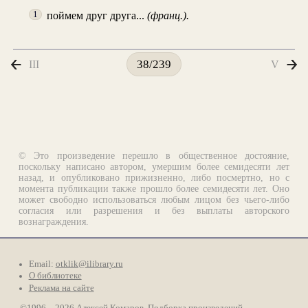
поймем друг друга...
(франц.).
1
III
V
38/239
© Это произведение перешло в общественное достояние,
поскольку написано автором, умершим более семидесяти лет
назад, и опубликовано прижизненно, либо посмертно, но с
момента публикации также прошло более семидесяти лет. Оно
может свободно использоваться любым лицом без чьего-либо
согласия или разрешения и без выплаты авторского
вознаграждения.
Email:
otklik@ilibrary.ru
О библиотеке
Реклама на сайте
©1996—2026 Алексей Комаров. Подборка произведений,