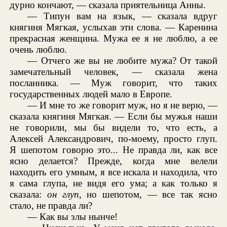
дурно кончают, — сказала приятельница Анны.
— Типун вам на язык, — сказала вдруг
княгиня Мягкая, услыхав эти слова. — Каренина
прекрасная женщина. Мужа ее я не люблю, а ее
очень люблю.
— Отчего же вы не любите мужа? От такой
замечательный человек, — сказала жена
посланника. — Муж говорит, что таких
государственных людей мало в Европе.
— И мне то же говорит муж, но я не верю, —
сказала княгиня Мягкая. — Если бы мужья наши
не говорили, мы бы видели то, что есть, а
Алексей Александрович, по-моему, просто глуп.
Я шепотом говорю это... Не правда ли, как все
ясно делается? Прежде, когда мне велели
находить его умным, я все искала и находила, что
я сама глупа, не видя его ума; а как только я
сказала:
он глуп
, но шепотом, — все так ясно
стало, не правда ли?
— Как вы злы нынче!