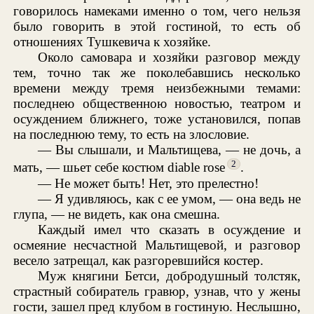
говорилось намеками именно о том, чего нельзя
было говорить в этой гостиной, то есть об
отношениях Тушкевича к хозяйке.
Около самовара и хозяйки разговор между
тем, точно так же поколебавшись несколько
времени между тремя неизбежными темами:
последнею общественною новостью, театром и
осуждением ближнего, тоже установился, попав
на последнюю тему, то есть на злословие.
— Вы слышали, и Мальтищева, — не дочь, а
2
мать, — шьет себе костюм diable rose
.
— Не может быть! Нет, это прелестно!
— Я удивляюсь, как с ее умом, — она ведь не
глупа, — не видеть, как она смешна.
Каждый имел что сказать в осуждение и
осмеяние несчастной Мальтищевой, и разговор
весело затрещал, как разгоревшийся костер.
Муж княгини Бетси, добродушный толстяк,
страстный собиратель гравюр, узнав, что у жены
гости, зашел пред клубом в гостиную. Неслышно,