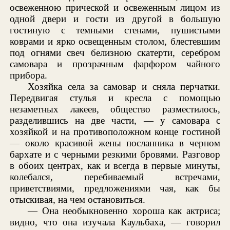
освеженною прической и освеженным лицом из
одной двери и гости из другой в большую
гостиную с темными стенами, пушистыми
коврами и ярко освещенным столом, блестевшим
под огнями свеч белизною скатерти, серебром
самовара и прозрачным фарфором чайного
прибора.
Хозяйка села за самовар и сняла перчатки.
Передвигая стулья и кресла с помощью
незаметных лакеев, общество разместилось,
разделившись на две части, — у самовара с
хозяйкой и на противоположном конце гостиной
— около красивой жены посланника в черном
бархате и с черными резкими бровями. Разговор
в обоих центрах, как и всегда в первые минуты,
колебался, перебиваемый встречами,
приветствиями, предложениями чая, как бы
отыскивая, на чем остановиться.
— Она необыкновенно хороша как актриса;
видно, что она изучала Каульбаха, — говорил