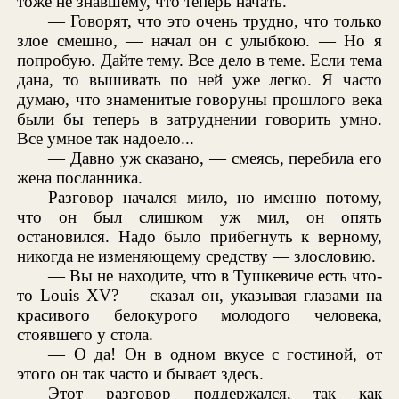
тоже не знавшему, что теперь начать.
— Говорят, что это очень трудно, что только
злое смешно, — начал он с улыбкою. — Но я
попробую. Дайте тему. Все дело в теме. Если тема
дана, то вышивать по ней уже легко. Я часто
думаю, что знаменитые говоруны прошлого века
были бы теперь в затруднении говорить умно.
Все умное так надоело...
— Давно уж сказано, — смеясь, перебила его
жена посланника.
Разговор начался мило, но именно потому,
что он был слишком уж мил, он опять
остановился. Надо было прибегнуть к верному,
никогда не изменяющему средству — злословию.
— Вы не находите, что в Тушкевиче есть что-
то Louis XV? — сказал он, указывая глазами на
красивого белокурого молодого человека,
стоявшего у стола.
— О да! Он в одном вкусе с гостиной, от
этого он так часто и бывает здесь.
Этот разговор поддержался, так как