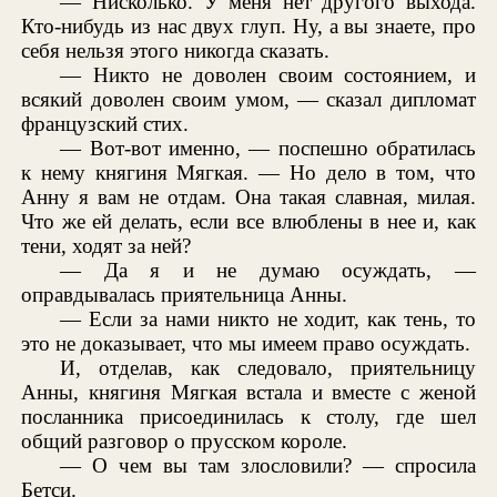
— Нисколько. У меня нет другого выхода.
Кто-нибудь из нас двух глуп. Ну, а вы знаете, про
себя нельзя этого никогда сказать.
— Никто не доволен своим состоянием, и
всякий доволен своим умом, — сказал дипломат
французский стих.
— Вот-вот именно, — поспешно обратилась
к нему княгиня Мягкая. — Но дело в том, что
Анну я вам не отдам. Она такая славная, милая.
Что же ей делать, если все влюблены в нее и, как
тени, ходят за ней?
— Да я и не думаю осуждать, —
оправдывалась приятельница Анны.
— Если за нами никто не ходит, как тень, то
это не доказывает, что мы имеем право осуждать.
И, отделав, как следовало, приятельницу
Анны, княгиня Мягкая встала и вместе с женой
посланника присоединилась к столу, где шел
общий разговор о прусском короле.
— О чем вы там злословили? — спросила
Бетси.