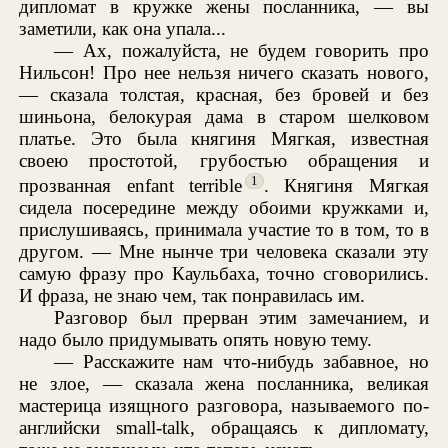
дипломат в кружке жены посланника, — вы
заметили, как она упала...
— Ах, пожалуйста, не будем говорить про
Нильсон! Про нее нельзя ничего сказать нового,
— сказала толстая, красная, без бровей и без
шиньона, белокурая дама в старом шелковом
платье. Это была княгиня Мягкая, известная
своею простотой, грубостью обращения и
1
прозванная enfant terrible
. Княгиня Мягкая
сидела посередине между обоими кружками и,
прислушиваясь, принимала участие то в том, то в
другом. — Мне нынче три человека сказали эту
самую фразу про Каульбаха, точно сговорились.
И фраза, не знаю чем, так понравилась им.
Разговор был прерван этим замечанием, и
надо было придумывать опять новую тему.
— Расскажите нам что-нибудь забавное, но
не злое, — сказала жена посланника, великая
мастерица изящного разговора, называемого по-
английски small-talk, обращаясь к дипломату,