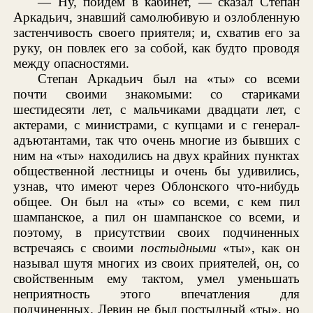
— Ну, пойдем в кабинет, — сказал Степан
Аркадьич, знавший самолюбивую и озлобленную
застенчивость своего приятеля; и, схватив его за
руку, он повлек его за собой, как будто проводя
между опасностями.
Степан Аркадьич был на «ты» со всеми
почти своими знакомыми: со стариками
шестидесяти лет, с мальчиками двадцати лет, с
актерами, с министрами, с купцами и с генерал-
адъютантами, так что очень многие из бывших с
ним на «ты» находились на двух крайних пунктах
общественной лестницы и очень бы удивились,
узнав, что имеют через Облонского что-нибудь
общее. Он был на «ты» со всеми, с кем пил
шампанское, а пил он шампанское со всеми, и
поэтому, в присутствии своих подчиненных
встречаясь с своими
постыдными
«ты», как он
называл шутя многих из своих приятелей, он, со
свойственным ему тактом, умел уменьшать
неприятность этого впечатления для
подчиненных. Левин не был постыдный «ты», но