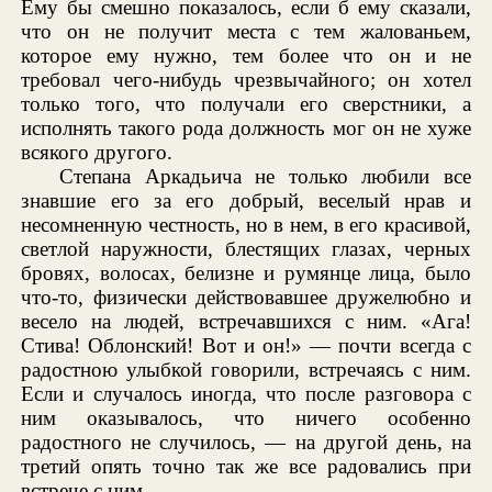
Ему бы смешно показалось, если б ему сказали,
что он не получит места с тем жалованьем,
которое ему нужно, тем более что он и не
требовал чего-нибудь чрезвычайного; он хотел
только того, что получали его сверстники, а
исполнять такого рода должность мог он не хуже
всякого другого.
Степана Аркадьича не только любили все
знавшие его за его добрый, веселый нрав и
несомненную честность, но в нем, в его красивой,
светлой наружности, блестящих глазах, черных
бровях, волосах, белизне и румянце лица, было
что-то, физически действовавшее дружелюбно и
весело на людей, встречавшихся с ним. «Ага!
Стива! Облонский! Вот и он!» — почти всегда с
радостною улыбкой говорили, встречаясь с ним.
Если и случалось иногда, что после разговора с
ним оказывалось, что ничего особенно
радостного не случилось, — на другой день, на
третий опять точно так же все радовались при
встрече с ним.