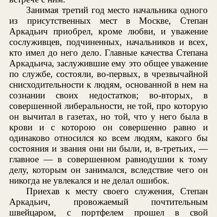
Занимая третий год место начальника одного
из присутственных мест в Москве, Степан
Аркадьич приобрел, кроме любви, и уважение
сослуживцев, подчиненных, начальников и всех,
кто имел до него дело. Главные качества Степана
Аркадьича, заслужившие ему это общее уважение
по службе, состояли, во-первых, в чрезвычайной
снисходительности к людям, основанной в нем на
сознании своих недостатков; во-вторых, в
совершенной либеральности, не той, про которую
он вычитал в газетах, но той, что у него была в
крови и с которою он совершенно равно и
одинаково относился ко всем людям, какого бы
состояния и звания они ни были, и, в-третьих, —
главное — в совершенном равнодушии к тому
делу, которым он занимался, вследствие чего он
никогда не увлекался и не делал ошибок.
Приехав к месту своего служения, Степан
Аркадьич, провожаемый почтительным
швейцаром, с портфелем прошел в свой