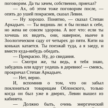
поговорим. Да ты зачем, собственно, приехал?
— Ах, об этом тоже поговорим после, —
опять до ушей покраснев, сказал Левин.
— Ну хорошо. Понятно, — сказал Степан
Аркадьич. — Ты видишь ли: я бы позвал к себе,
но жена не совсем здорова. А вот что: если ты
хочешь их видеть, они, наверное, нынче в
Зоологическом саду от четырех до пяти. Кити на
коньках катается. Ты поезжай туда, а я заеду, и
вместе куда-нибудь обедать.
— Прекрасно. Ну, до свидания.
— Смотри же, ты ведь, я тебя знаю,
забудешь или вдруг уедешь в деревню! — смеясь,
прокричал Степан Аркадьич.
— Нет, верно.
И, вспомнив о том, что он забыл
поклониться товарищам Облонского, только
когда он был уже в дверях, Левин вышел из
кабинета.
— Должно быть, очень энергический