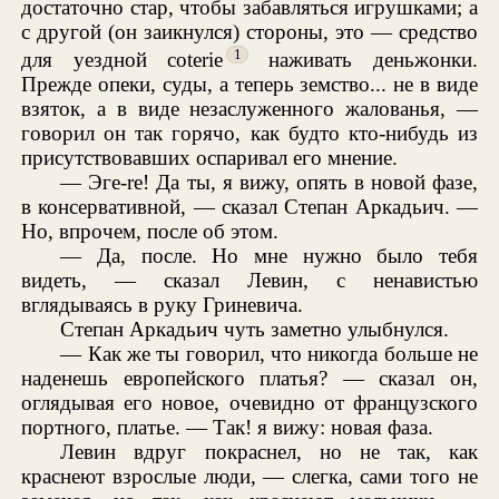
достаточно стар, чтобы забавляться игрушками; а
с другой (он заикнулся) стороны, это — средство
1
для уездной coterie
наживать деньжонки.
Прежде опеки, суды, а теперь земство... не в виде
взяток, а в виде незаслуженного жалованья, —
говорил он так горячо, как будто кто-нибудь из
присутствовавших оспаривал его мнение.
— Эге-re! Да ты, я вижу, опять в новой фазе,
в консервативной, — сказал Степан Аркадьич. —
Но, впрочем, после об этом.
— Да, после. Но мне нужно было тебя
видеть, — сказал Левин, с ненавистью
вглядываясь в руку Гриневича.
Степан Аркадьич чуть заметно улыбнулся.
— Как же ты говорил, что никогда больше не
наденешь европейского платья? — сказал он,
оглядывая его новое, очевидно от французского
портного, платье. — Так! я вижу: новая фаза.
Левин вдруг покраснел, но не так, как
краснеют взрослые люди, — слегка, сами того не