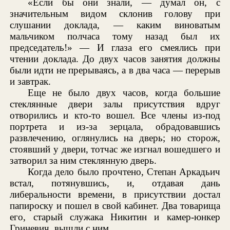
«Если бы они знали, — думал он, с
значительным видом склонив голову при
слушании доклада, — каким виноватым
мальчиком полчаса тому назад был их
председатель!» — И глаза его смеялись при
чтении доклада. До двух часов занятия должны
были идти не прерываясь, а в два часа — перерыв
и завтрак.
Еще не было двух часов, когда большие
стеклянные двери залы присутствия вдруг
отворились и кто-то вошел. Все члены из-под
портрета и из-за зерцала, обрадовавшись
развлечению, оглянулись на дверь; но сторож,
стоявший у двери, тотчас же изгнал вошедшего и
затворил за ним стеклянную дверь.
Когда дело было прочтено, Степан Аркадьич
встал, потянувшись, и, отдавая дань
либеральности времени, в присутствии достал
папироску и пошел в свой кабинет. Два товарища
его, старый служака Никитин и камер-юнкер
Гриневич, вышли с ним.