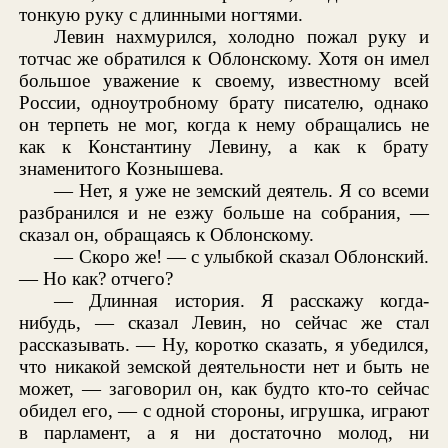
тонкую руку с длинными ногтями.
Левин нахмурился, холодно пожал руку и
тотчас же обратился к Облонскому. Хотя он имел
большое уважение к своему, известному всей
России, одноутробному брату писателю, однако
он терпеть не мог, когда к нему обращались не
как к Константину Левину, а как к брату
знаменитого Кознышева.
— Нет, я уже не земский деятель. Я со всеми
разбранился и не езжу больше на собрания, —
сказал он, обращаясь к Облонскому.
— Скоро же! — с улыбкой сказал Облонский.
— Но как? отчего?
— Длинная история. Я расскажу когда-
нибудь, — сказал Левин, но сейчас же стал
рассказывать. — Ну, коротко сказать, я убедился,
что никакой земской деятельности нет и быть не
может, — заговорил он, как будто кто-то сейчас
обидел его, — с одной стороны, игрушка, играют
в парламент, а я ни достаточно молод, ни