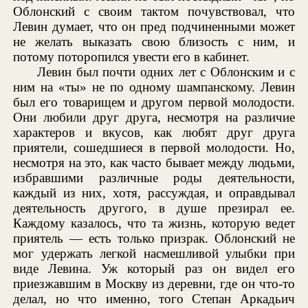
Облонский с своим тактом почувствовал, что
Левин думает, что он пред подчиненными может
не желать выказать свою близость с ним, и
потому поторопился увести его в кабинет.
Левин был почти одних лет с Облонским и с
ним на «ты» не по одному шампанскому. Левин
был его товарищем и другом первой молодости.
Они любили друг друга, несмотря на различие
характеров и вкусов, как любят друг друга
приятели, сошедшиеся в первой молодости. Но,
несмотря на это, как часто бывает между людьми,
избравшими различные роды деятельности,
каждый из них, хотя, рассуждая, и оправдывал
деятельность другого, в душе презирал ее.
Каждому казалось, что та жизнь, которую ведет
приятель — есть только призрак. Облонский не
мог удержать легкой насмешливой улыбки при
виде Левина. Уж который раз он видел его
приезжавшим в Москву из деревни, где он что-то
делал, но что именно, того Степан Аркадьич