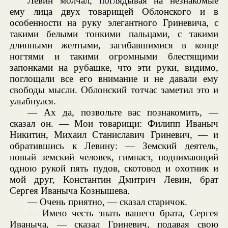
Левин молчал, поглядывая на незнакомые
ему лица двух товарищей Облонского и в
особенности на руку элегантного Гриневича, с
такими белыми тонкими пальцами, с такими
длинными желтыми, загибавшимися в конце
ногтями и такими огромными блестящими
запонками на рубашке, что эти руки, видимо,
поглощали все его внимание и не давали ему
свободы мысли. Облонский тотчас заметил это и
улыбнулся.
— Ах да, позвольте вас познакомить, —
сказал он. — Мои товарищи: Филипп Иваныч
Никитин, Михаил Станиславич Гриневич, — и
обратившись к Левину: — Земский деятель,
новый земский человек, гимнаст, поднимающий
одною рукой пять пудов, скотовод и охотник и
мой друг, Константин Дмитрич Левин, брат
Сергея Иваныча Кознышева.
— Очень приятно, — сказал старичок.
— Имею честь знать вашего брата, Сергея
Иваныча, — сказал Гриневич, подавая свою