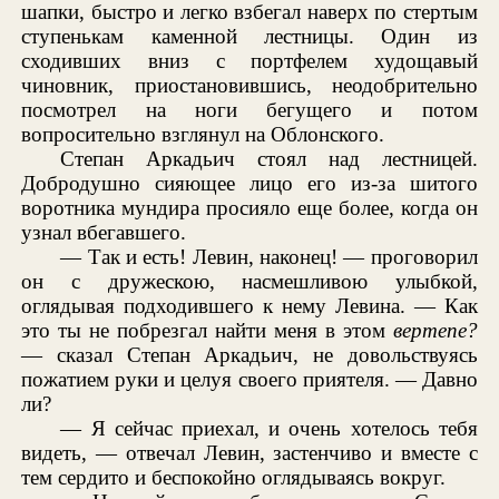
шапки, быстро и легко взбегал наверх по стертым
ступенькам каменной лестницы. Один из
сходивших вниз с портфелем худощавый
чиновник, приостановившись, неодобрительно
посмотрел на ноги бегущего и потом
вопросительно взглянул на Облонского.
Степан Аркадьич стоял над лестницей.
Добродушно сияющее лицо его из-за шитого
воротника мундира просияло еще более, когда он
узнал вбегавшего.
— Так и есть! Левин, наконец! — проговорил
он с дружескою, насмешливою улыбкой,
оглядывая подходившего к нему Левина. — Как
это ты не побрезгал найти меня в этом
вертепе?
— сказал Степан Аркадьич, не довольствуясь
пожатием руки и целуя своего приятеля. — Давно
ли?
— Я сейчас приехал, и очень хотелось тебя
видеть, — отвечал Левин, застенчиво и вместе с
тем сердито и беспокойно оглядываясь вокруг.