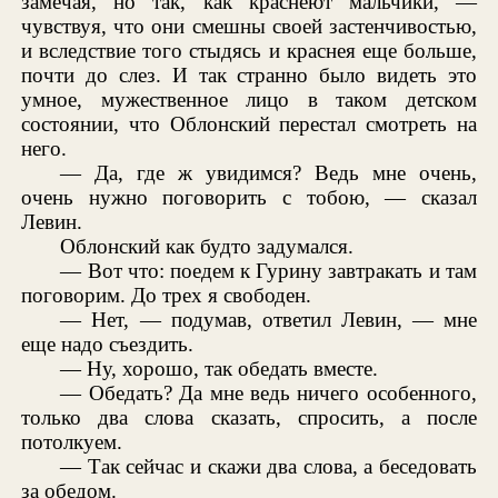
замечая, но так, как краснеют мальчики, —
чувствуя, что они смешны своей застенчивостью,
и вследствие того стыдясь и краснея еще больше,
почти до слез. И так странно было видеть это
умное, мужественное лицо в таком детском
состоянии, что Облонский перестал смотреть на
него.
— Да, где ж увидимся? Ведь мне очень,
очень нужно поговорить с тобою, — сказал
Левин.
Облонский как будто задумался.
— Вот что: поедем к Гурину завтракать и там
поговорим. До трех я свободен.
— Нет, — подумав, ответил Левин, — мне
еще надо съездить.
— Ну, хорошо, так обедать вместе.
— Обедать? Да мне ведь ничего особенного,
только два слова сказать, спросить, а после
потолкуем.
— Так сейчас и скажи два слова, а беседовать
за обедом.