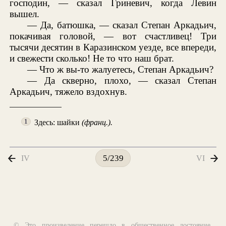
господин, — сказал Гриневич, когда Левин
вышел.
— Да, батюшка, — сказал Степан Аркадьич,
покачивая головой, — вот счастливец! Три
тысячи десятин в Каразинском уезде, все впереди,
и свежести сколько! Не то что наш брат.
— Что ж вы-то жалуетесь, Степан Аркадьич?
— Да скверно, плохо, — сказал Степан
Аркадьич, тяжело вздохнув.
Здесь: шайки
(франц.).
1
IV
VI
5/239
© Это произведение перешло в общественное достояние,