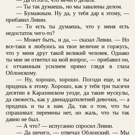
— Ты так думаешь, но мы завалены делом.
— Бумажным. Ну да, у тебя дар к этому, —
прибавил Левин.
— То есть ты думаешь, что у меня есть
недостаток чего-то?
— Может быть, и да, — сказал Левин. — Но
все-таки я любуюсь на твое величие и горжусь,
что у меня друг такой великий человек. Однако
ты мне не ответил на мой вопрос, — прибавил он,
с отчаянным усилием прямо глядя в глаза
Облонскому.
— Ну, хорошо, хорошо. Погоди еще, и ты
придешь к этому. Хорошо, как у тебя три тысячи
десятин в Каразинском уезде, да такие мускулы,
да свежесть, как у двенадцатилетней девочки, — а
придешь и ты к нам. Да, так о том, что ты
спрашивал: перемены нет, но жаль, что ты так
давно не был.
— А что? — испуганно спросил Левин.
— Да ничего, — отвечал Облонский. — Мы