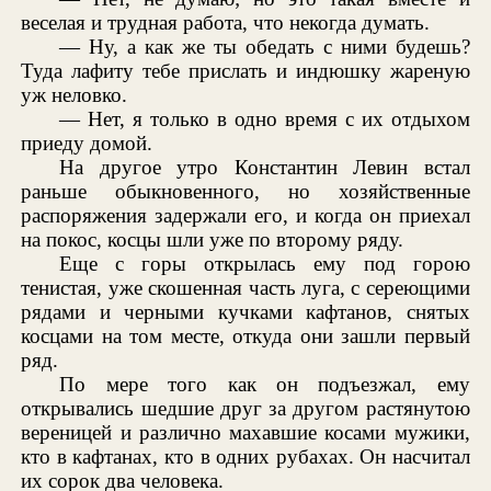
веселая и трудная работа, что некогда думать.
— Ну, а как же ты обедать с ними будешь?
Туда лафиту тебе прислать и индюшку жареную
уж неловко.
— Нет, я только в одно время с их отдыхом
приеду домой.
На другое утро Константин Левин встал
раньше обыкновенного, но хозяйственные
распоряжения задержали его, и когда он приехал
на покос, косцы шли уже по второму ряду.
Еще с горы открылась ему под горою
тенистая, уже скошенная часть луга, с сереющими
рядами и черными кучками кафтанов, снятых
косцами на том месте, откуда они зашли первый
ряд.
По мере того как он подъезжал, ему
открывались шедшие друг за другом растянутою
вереницей и различно махавшие косами мужики,
кто в кафтанах, кто в одних рубахах. Он насчитал
их сорок два человека.