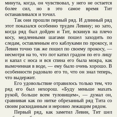
минута, когда, он чувствовал, у него не остается
более сил, но в это самое время Тит
останавливался и точил.
Так они прошли первый ряд. И длинный ряд
этот показался особенно труден Левину; но зато,
когда ряд был дойден и Тит, вскинув на плечо
косу, медленными шагами пошел заходить по
следам, оставленным его каблуками по прокосу, и
Левин точно так же пошел по своему прокосу, —
несмотря на то, что пот катил градом по его лицу
и капал с носа и вся спина его была мокра, как
вымоченная в воде, — ему было очень хорошо. В
особенности радовало его то, что он знал теперь,
что выдержит.
Его удовольствие отравилось только тем, что
ряд его был нехорош. «Буду меньше махать
рукой, больше всем туловищем», — думал он,
сравнивая как по нитке обрезанный ряд Тита со
своим раскиданным и неровно лежащим рядом.
Первый ряд, как заметил Левин, Тит шел