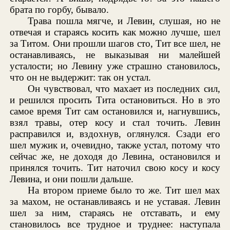
брата по горбу, бывало.
Трава пошла мягче, и Левин, слушая, но не
отвечая и стараясь косить как можно лучше, шел
за Титом. Они прошли шагов сто, Тит все шел, не
останавливаясь, не выказывая ни малейшей
усталости; но Левину уже страшно становилось,
что он не выдержит: так он устал.
Он чувствовал, что махает из последних сил,
и решился просить Тита остановиться. Но в это
самое время Тит сам остановился и, нагнувшись,
взял травы, отер косу и стал точить. Левин
расправился и, вздохнув, оглянулся. Сзади его
шел мужик и, очевидно, также устал, потому что
сейчас же, не доходя до Левина, остановился и
принялся точить. Тит наточил свою косу и косу
Левина, и они пошли дальше.
На втором приеме было то же. Тит шел мах
за махом, не останавливаясь и не уставая. Левин
шел за ним, стараясь не отставать, и ему
становилось все трудное и труднее: наступала