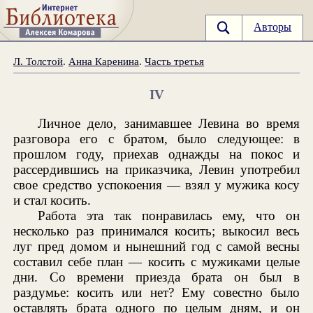
Авторы
Л. Толстой
.
Анна Каренина
.
Часть третья
IV
Личное дело, занимавшее Левина во время
разговора его с братом, было следующее: в
прошлом году, приехав однажды на покос и
рассердившись на приказчика, Левин употребил
свое средство успокоения — взял у мужика косу
и стал косить.
Работа эта так понравилась ему, что он
несколько раз принимался косить; выкосил весь
луг пред домом и нынешний год с самой весны
составил себе план — косить с мужиками целые
дни. Со времени приезда брата он был в
раздумье: косить или нет? Ему совестно было
оставлять брата одного по целым дням, и он