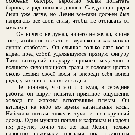
особенно быстро, вероятно желая попытать
барина, и ряд попался длинен. Следующие ряды
были уже легче, но Левин все-таки должен был
напрягать все свои силы, чтобы не отставать от
мужиков.
Он ничего не думал, ничего не желал, кроме
того, чтобы не отстать от мужиков и как можно
лучше сработать. Он слышал только лязг кос и
видел пред собой удалявшуюся прямую фигуру
Тита, выгнутый полукруг прокоса, медленно и
волнисто склоняющиеся травы и головки цветов
около лезвия своей косы и впереди себя конец
ряда, у которого наступит отдых.
Не понимая, что это и откуда, в середине
работы он вдруг испытал приятное ощущение
холода по жарким вспотевшим плечам. Он
взглянул на небо во время натачиванья косы.
Набежала низкая, тяжелая туча, и шел крупный
дождь. Одни мужики пошли к кафтанам и надели
их; другие, точно так же как Левин, только
радостно пожимали плечами под приятным