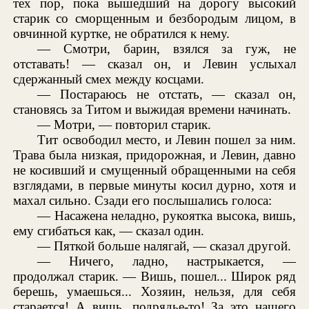
тех пор, пока вышедший на дорогу высокий
старик со сморщенным и безбородым лицом, в
овчинной куртке, не обратился к нему.
— Смотри, барин, взялся за гуж, не
отставать! — сказал он, и Левин услыхал
сдержанный смех между косцами.
— Постараюсь не отстать, — сказал он,
становясь за Титом и выжидая времени начинать.
— Мотри, — повторил старик.
Тит освободил место, и Левин пошел за ним.
Трава была низкая, придорожная, и Левин, давно
не косивший и смущенный обращенными на себя
взглядами, в первые минуты косил дурно, хотя и
махал сильно. Сзади его послышались голоса:
— Насажена неладно, рукоятка высока, вишь,
ему сгибаться как, — сказал один.
— Пяткой больше налягай, — сказал другой.
— Ничего, ладно, настрыкается, —
продолжал старик. — Вишь, пошел... Широк ряд
берешь, умаешься... Хозяин, нельзя, для себя
старается! А вишь, подрядье-то! За это нашего