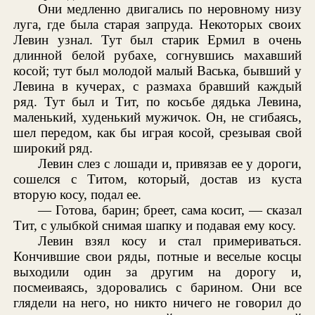
Они медленно двигались по неровному низу
луга, где была старая запруда. Некоторых своих
Левин узнал. Тут был старик Ермил в очень
длинной белой рубахе, согнувшись махавший
косой; тут был молодой малый Васька, бывший у
Левина в кучерах, с размаха бравший каждый
ряд. Тут был и Тит, по косьбе дядька Левина,
маленький, худенький мужичок. Он, не сгибаясь,
шел передом, как бы играя косой, срезывая свой
широкий ряд.
Левин слез с лошади и, привязав ее у дороги,
сошелся с Титом, который, достав из куста
вторую косу, подал ее.
— Готова, барин; бреет, сама косит, — сказал
Тит, с улыбкой снимая шапку и подавая ему косу.
Левин взял косу и стал примериваться.
Кончившие свои ряды, потные и веселые косцы
выходили один за другим на дорогу и,
посмеиваясь, здоровались с барином. Они все
глядели на него, но никто ничего не говорил до