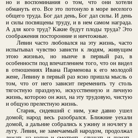
но и воспоминания о том, что они хотели
обмануть его. Все это потонуло в море веселого
общего труда. Бог дал день, Бог дал силы. И день
и силы посвящены труду, и в нем самом награда.
А для кого труд? Какие будут плоды труда? Это
соображения посторонние и ничтожные.
Левин часто любовался на эту жизнь, часто
испытывал чувство зависти к людям, живущим
этою жизнью, но нынче в первый раз, в
особенности под впечатлением того, что он видел
в отношениях Ивана Парменова к его молодой
жене, Левину в первый раз ясно пришла мысль о
том, что от него зависит переменить ту столь
тягостную праздную, искусственную и личную
жизнь, которою он жил, на эту трудовую, чистую
и общую прелестную жизнь.
Старик, сидевший с ним, уже давно ушел
домой; народ весь разобрался. Ближние уехали
домой, а дальние собрались к ужину и ночлегу в
лугу. Левин, не замечаемый народом, продолжал
лежать на копне и смотреть, слушать и думать.