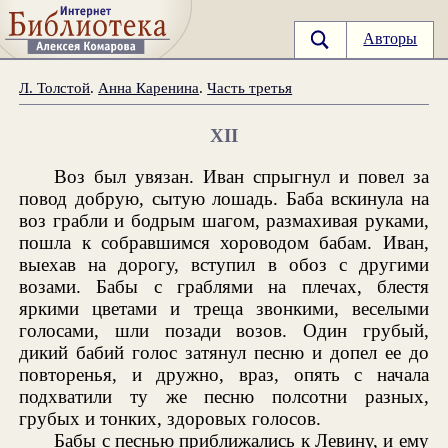
Авторы
Л. Толстой
.
Анна Каренина
.
Часть третья
XII
Воз был увязан. Иван спрыгнул и повел за
повод добрую, сытую лошадь. Баба вскинула на
воз грабли и бодрым шагом, размахивая руками,
пошла к собравшимся хороводом бабам. Иван,
выехав на дорогу, вступил в обоз с другими
возами. Бабы с граблями на плечах, блестя
яркими цветами и треща звонкими, веселыми
голосами, шли позади возов. Один грубый,
дикий бабий голос затянул песню и допел ее до
повторенья, и дружно, враз, опять с начала
подхватили ту же песню полсотни разных,
грубых и тонких, здоровых голосов.
Бабы с песнью приближались к Левину, и ему