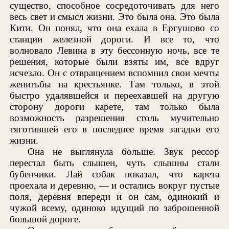
существо, способное сосредоточивать для него
весь свет и смысл жизни. Это была она. Это была
Кити. Он понял, что она ехала в Ергушово со
станции железной дороги. И все то, что
волновало Левина в эту бессонную ночь, все те
решения, которые были взяты им, все вдруг
исчезло. Он с отвращением вспомнил свои мечты
женитьбы на крестьянке. Там только, в этой
быстро удалявшейся и переехавшей на другую
сторону дороги карете, там только была
возможность разрешения столь мучительно
тяготившей его в последнее время загадки его
жизни.
Она не выглянула больше. Звук рессор
перестал быть слышен, чуть слышны стали
бубенчики. Лай собак показал, что карета
проехала и деревню, — и остались вокруг пустые
поля, деревня впереди и он сам, одинокий и
чужой всему, одиноко идущий по заброшенной
большой дороге.