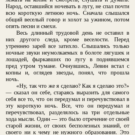
Народ, оставшийся ночевать в лугу, не спал почти
всю короткую летнюю ночь. Сначала слышался
общий веселый говор и хохот за ужином, потом
опять песни и смехи.
Весь длинный трудовой день не оставил в
них другого следа, кроме веселости. Перед
утреннею зарей все затихло. Слышались только
ночные звуки неумолкаемых в болоте лягушек и
лошадей, фыркавших по лугу в поднявшемся
пред утром тумане. Очнувшись, Левин встал с
копны и, оглядев звезды, понял, что прошла
ночь.
«Ну, так что же я сделаю? Как я сделаю это?»
— сказал он себе, стараясь выразить для самого
себя все то, что он передумал и перечувствовал в
эту короткую ночь. Все, что он передумал и
перечувствовал, разделялось на три отдельные
хода мысли. Один — это было отречение от своей
старой жизни, от своих бесполезных знаний, от
своего ни к чему не нужного образования. Это