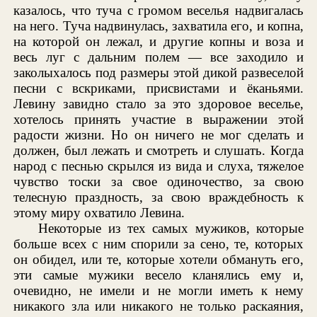
казалось, что туча с громом веселья надвигалась
на него. Туча надвинулась, захватила его, и копна,
на которой он лежал, и другие копны и воза и
весь луг с дальним полем — все заходило и
заколыхалось под размеры этой дикой развеселой
песни с вскриками, присвистами и ёканьями.
Левину завидно стало за это здоровое веселье,
хотелось принять участие в выражении этой
радости жизни. Но он ничего не мог сделать и
должен, был лежать и смотреть и слушать. Когда
народ с песнью скрылся из вида и слуха, тяжелое
чувство тоски за свое одиночество, за свою
телесную праздность, за свою враждебность к
этому миру охватило Левина.
Некоторые из тех самых мужиков, которые
больше всех с ним спорили за сено, те, которых
он обидел, или те, которые хотели обмануть его,
эти самые мужики весело кланялись ему и,
очевидно, не имели и не могли иметь к нему
никакого зла или никакого не только раскаяния,