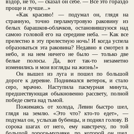
вздор, не то, — сказал он себе. — Все это гораздо
проще и лучше...»
«Как красиво! — подумал он, глядя на
странную, точно перламутровую раковину из
белых барашков-облачков, остановившуюся над
самою головой его на середине неба. — Как все
прелестно в эту прелестную ночь! И когда успела
образоваться эта раковина? Недавно я смотрел в
небо, и на нем ничего не было — только две
белые полосы. Да, вот так-то незаметно
изменились и мои взгляды на жизнь!»
Он вышел из луга и пошел по большой
дороге к деревне. Поднимался ветерок, и стало
серо, мрачно. Наступила пасмурная минута,
предшествующая обыкновенно рассвету, полной
победе света над тьмой.
Пожимаясь от холода, Левин быстро шел,
глядя на землю. «Это что? кто-то едет», —
подумал он, услыхав бубенцы, и поднял голову. В
сорока шагах от него, ему навстречу, по той
большой дороге-муравке, по которой он шел,