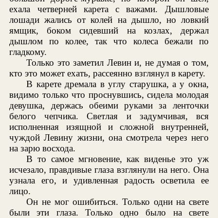
ехала четверней карета с важами. Дышловые
лошади жались от колей на дышло, но ловкий
ямщик, боком сидевший на козлах, держал
дышлом по колее, так что колеса бежали по
гладкому.
Только это заметил Левин и, не думая о том,
кто это может ехать, рассеянно взглянул в карету.
В карете дремала в углу старушка, а у окна,
видимо только что проснувшись, сидела молодая
девушка, держась обеими руками за ленточки
белого чепчика. Светлая и задумчивая, вся
исполненная изящной и сложной внутренней,
чуждой Левину жизни, она смотрела через него
на зарю восхода.
В то самое мгновение, как виденье это уж
исчезало, правдивые глаза взглянули на него. Она
узнала его, и удивленная радость осветила ее
лицо.
Он не мог ошибиться. Только одни на свете
были эти глаза. Только одно было на свете