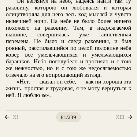
Он взглянул на небо, надеясь найти там ту
раковину, которою он любовался и которая
олицетворяла для него весь ход мыслей и чувств
нынешней ночи. На небе не было более ничего
похожего на раковину. Там, в недосягаемой
вышине, совершилась уже таинственная
перемена. Не было и следа раковины, и был
ровный, расстилавшийся по целой половине неба
ковер все умельчающихся и умельчающихся
барашков. Небо поголубело и просияло и с тою
же нежностью, но и с тою же недосягаемостью
отвечало на его вопрошающий взгляд.
«Нет, — сказал он себе, — как ни хороша эта
жизнь, простая и трудовая, я не могу вернуться к
ней. Я люблю
ее».
XI
XIII
81/239