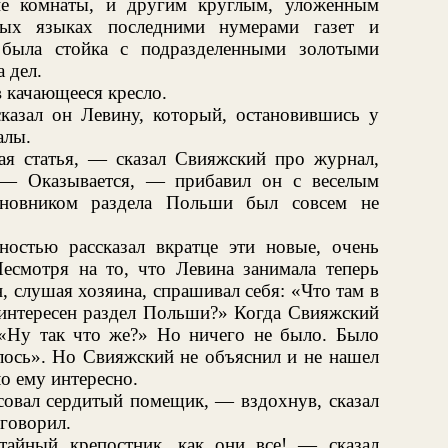
не комнаты, и другим круглым, уложенным
ных языках последними нумерами газет и
 была стойка с подразделенными золотыми
 дел.
в качающееся кресло.
азал он Левину, который, остановившись у
алы.
ая статья, — сказал Свияжский про журнал,
 — Оказывается, — прибавил он с веселым
новником раздела Польши был совсем не
остью рассказал вкратце эти новые, очень
есмотря на то, что Левина занимала теперь
, слушая хозяина, спрашивал себя: «Что там в
 интересен раздел Польши?» Когда Свияжский
 «Ну так что же?» Но ничего не было. Было
алось». Но Свияжский не объяснил и не нашел
о ему интересно.
совал сердитый помещик, — вздохнув, сказал
говорил.
тайный крепостник, как они все! — сказал