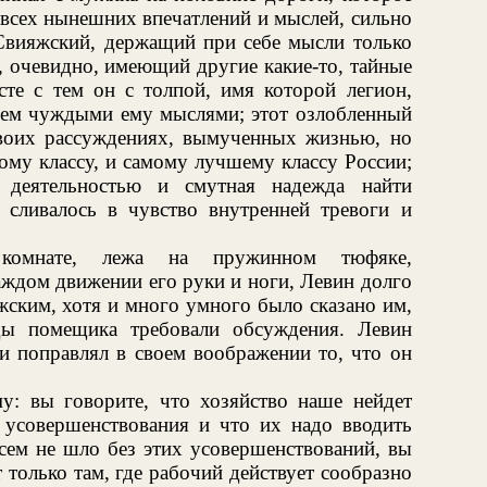
всех нынешних впечатлений и мыслей, сильно
Свияжский, держащий при себе мысли только
, очевидно, имеющий другие какие-то, тайные
сте с тем он с толпой, имя которой легион,
ем чуждыми ему мыслями; этот озлобленный
воих рассуждениях, вымученных жизнью, но
ому классу, и самому лучшему классу России;
ю деятельностью и смутная надежда найти
сливалось в чувство внутренней тревоги и
комнате, лежа на пружинном тюфяке,
ждом движении его руки и ноги, Левин долго
жским, хотя и много умного было сказано им,
ды помещика требовали обсуждения. Левин
 и поправлял в своем воображении то, что он
му: вы говорите, что хозяйство наше нейдет
 усовершенствования и что их надо вводить
всем не шло без этих усовершенствований, вы
 только там, где рабочий действует сообразно