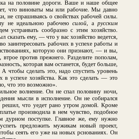
ика на половине дороги. Ваше и наше общее
ает, что виноваты мы или рабочие. Мы давно
и, не спрашиваясь о свойствах рабочей силы.
илу не идеальною рабочею
силой
, а
русским
ем устраивать сообразно с этим хозяйство.
л сказать ему, — что у вас хозяйство ведется,
тво заинтересовать рабочих в успехе работы и
нствованиях, которую они признают, — и вы,
, втрое против прежнего. Разделите пополам,
разность, которая вам останется, будет больше,
 А чтобы сделать это, надо спустить уровень
х в успехе хозяйства. Как это сделать — это
о, что это возможно».
ильное волнение. Он не спал половину ночи,
дения мысли в исполнение. Он не собирался
ь решил, что уедет рано утром домой. Кроме
 платье производила в нем чувство, подобное
м дурном поступке. Главное же, ему нужно
 успеть предложить мужикам новый проект,
чтобы сеять его уже на новых рснованиях. Он