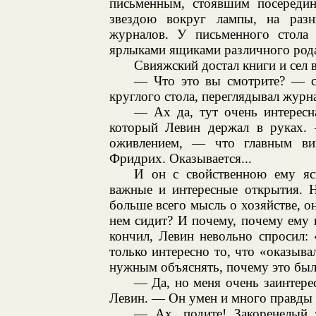
письменным, стоявшим посереди
звездою вокруг лампы, на раз
журналов. У письменного стола
ярлыками ящиками различного рода
Свияжский достал книги и сел 
— Что это вы смотрите? — ск
круглого стола, переглядывал журн
— Ах да, тут очень интересн
который Левин держал в руках.
оживлением, — что главным ви
Фридрих. Оказывается...
И он с свойственною ему ясн
важные и интересные открытия. Н
больше всего мысль о хозяйстве, он
нем сидит? И почему, почему ему
кончил, Левин невольно спросил:
только интересно то, что «оказыв
нужным объяснять, почему это был
— Да, но меня очень заинтере
Левин. — Он умен и много правды 
— Ах, подите! Закоренелый 