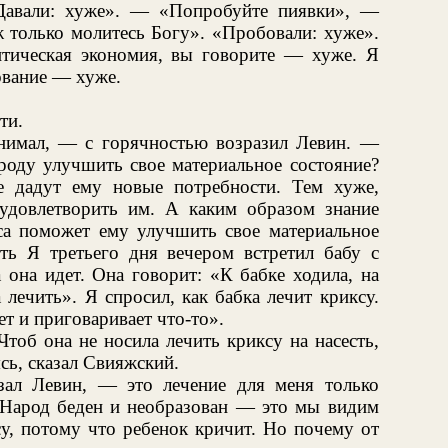
Давали: хуже». — «Попробуйте пиявки», —
 только молитесь Богу». «Пробовали: хуже».
тическая экономия, вы говорите — хуже. Я
ование — хуже.
ти.
нимал, — с горячностью возразил Левин. —
оду улучшить свое материальное состояние?
е дадут ему новые потребности. Тем хуже,
удовлетворить им. А каким образом знание
са поможет ему улучшить свое материальное
ять Я третьего дня вечером встретил бабу с
 она идет. Она говорит: «К бабке ходила, на
 лечить». Я спросил, как бабка лечит криксу.
ет и приговаривает что-то».
тоб она не носила лечить криксу на насесть,
сь, сказал Свияжский.
ал Левин, — это лечение для меня только
 Народ беден и необразован — это мы видим
су, потому что ребенок кричит. Но почему от