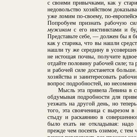
с своими привычками, как у стар
недовольство хозяйством доказыв
уже ломим по-своему, по-европейск
Попробуем признать рабочую с
мужиком
с его инстинктами и буд
Представьте себе, — должен бы я бы
как у старика, что вы нашли средс
нашли ту же середину в усоверше
не истощая почвы, получите вдвое
отдайте половину рабочей силе; та 
и рабочей силе достанется больше.
хозяйства и заинтересовать рабочи
вопрос подробностей, но несомненн
Мысль эта привела Левина в с
обдумывая подробности для приве
уезжать на другой день, но тепер
того, эта свояченица с вырезом в
стыду и раскаянию в совершенно
было ехать не откладывая: надо
прежде чем посеять озимое, с тем 