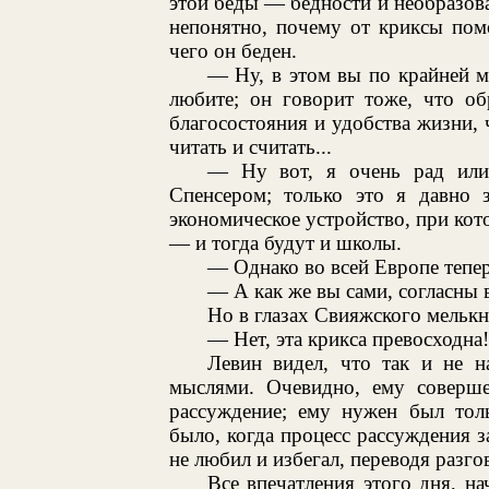
этой беды — бедности и необразов
непонятно, почему от криксы пом
чего он беден.
— Ну, в этом вы по крайней м
любите; он говорит тоже, что об
благосостояния и удобства жизни, 
читать и считать...
— Ну вот, я очень рад или,
Спенсером; только это я давно 
экономическое устройство, при кото
— и тогда будут и школы.
— Однако во всей Европе тепе
— А как же вы сами, согласны 
Но в глазах Свияжского мелькну
— Нет, эта крикса превосходн
Левин видел, что так и не н
мыслями. Очевидно, ему соверше
рассуждение; ему нужен был тол
было, когда процесс рассуждения з
не любил и избегал, переводя разго
Все впечатления этого дня, н