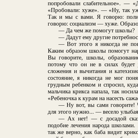
попробовали слабительное». — «
«Пробовали: хуже». — «Ну, так уж
Так и мы с вами. Я говорю: поли
говорю: социализм — хуже. Образ
— Да чем же помогут школы?
— Дадут ему другие потребнос
— Вот этого я никогда не по
Каким образом школы помогут нар
Вы говорите, школы, образовани
потому что он не в силах будет 
сложения и вычитания и катехизи
состояние, я никогда не мог пон
грудным ребенком и спросил, куда
мальчика крикса напала, так носила
«Ребеночка к курам на насесть сажа
— Ну вот, вы сами говорите! Ч
для этого нужно... — весело улыбая
— Ах нет! — с досадой сказ
подобие лечения народа школами.
так же верно, как баба видит крик