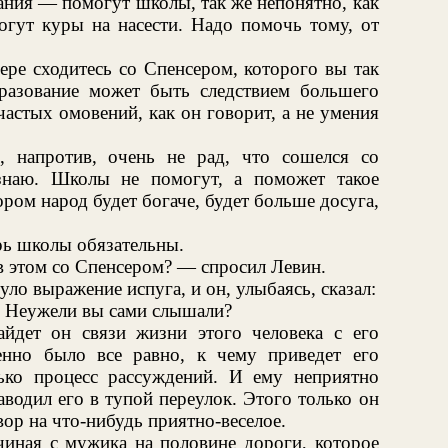
ания — помогут школы, так же непонятно, как
огут куры на насести. Надо помочь тому, от
ере сходитесь со Спенсером, которого вы так
разование может быть следствием большего
частых омовений, как он говорит, а не умения
 напротив, очень не рад, что сошелся со
знаю. Школы не помогут, а поможет такое
ром народ будет богаче, будет больше досуга,
рь школы обязательны.
в этом со Спенсером? — спросил Левин.
ло выражение испуга, и он, улыбаясь, сказал:
а! Неужели вы сами слышали?
айдет он связи жизни этого человека с его
нно было все равно, к чему приведет его
ько процесс рассуждений. И ему неприятно
аводил его в тупой переулок. Этого только он
вор на что-нибудь приятно-веселое.
ачиная с мужика на половине дороги, которое