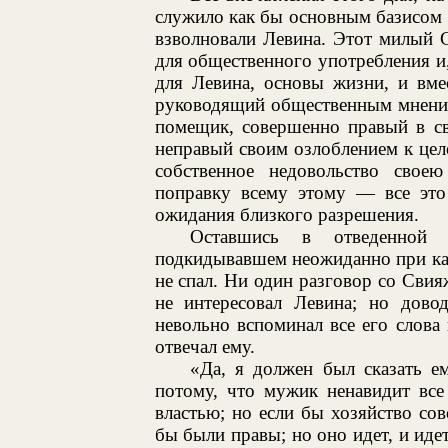
служило как бы основным базисом 
взволновали Левина. Этот милый 
для общественного употребления и
для Левина, основы жизни, и вме
руководящий общественным мнени
помещик, совершенно правый в с
неправый своим озлоблением к цел
собственное недовольство свое
поправку всему этому — все это 
ожидания близкого разрешения.
Оставшись в отведенной 
подкидывавшем неожиданно при ка
не спал. Ни один разговор со Свия
не интересовал Левина; но дово
невольно вспоминал все его слова
отвечал ему.
«Да, я должен был сказать е
потому, что мужик ненавидит все
властью; но если бы хозяйство со
бы были правы; но оно идет, и идет