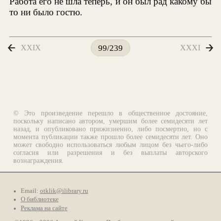
Работа его не шла теперь, и он был рад какому бы
то ни было гостю.
XXIX
XXXI
99/239
© Это произведение перешло в общественное достояние,
поскольку написано автором, умершим более семидесяти лет
назад, и опубликовано прижизненно, либо посмертно, но с
момента публикации также прошло более семидесяти лет. Оно
может свободно использоваться любым лицом без чьего-либо
согласия или разрешения и без выплаты авторского
вознаграждения.
Email:
otklik@ilibrary.ru
О библиотеке
Реклама на сайте