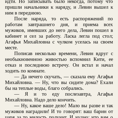
идти. Но записывать было некогда, потому что
пришли начальники к наряду, и Левин вышел к
ним в переднюю.
После наряда, то есть распоряжений по
работам завтрашнего дня, и приема всех
мужиков, имевших до него дела, Левин пошел в
кабинет и сел за работу. Ласка легла под стол;
Агафья Михайловна с чулком уселась на своем
месте.
Пописав несколько времени, Левин вдруг с
необыкновенною живостью вспомнил Кити, ее
отказ и последнюю встречу. Он встал и начал
ходить по комнате.
— Да нечего скучать, — сказала ему Агафья
Михайловна. — Ну, что вы сидите дома? Ехали
бы на теплые воды, благо собрались.
— Я и то еду послезавтра, Агафья
Михайловна. Надо дело кончить.
— Ну, какое ваше дело! Мало вы разве и так
мужиков наградили! И то говорят: ваш барин от
царя за то милость получит. И чудно: что вам о