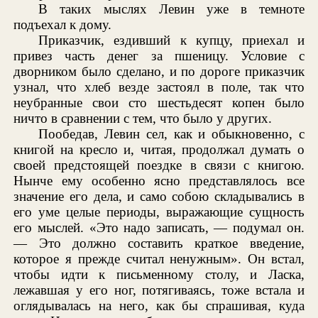
В таких мыслях Левин уже в темноте
подъехал к дому.
Приказчик, ездивший к купцу, приехал и
привез часть денег за пшеницу. Условие с
дворником было сделано, и по дороге приказчик
узнал, что хлеб везде застоял в поле, так что
неубранные свои сто шестьдесят копен было
ничто в сравнении с тем, что было у других.
Пообедав, Левин сел, как и обыкновенно, с
книгой на кресло и, читая, продолжал думать о
своей предстоящей поездке в связи с книгою.
Нынче ему особенно ясно представлялось все
значение его дела, и само собою складывались в
его уме целые периоды, выражающие сущность
его мыслей. «Это надо записать, — подумал он.
— Это должно составить краткое введение,
которое я прежде считал ненужным». Он встал,
чтобы идти к письменному столу, и Ласка,
лежавшая у его ног, потягиваясь, тоже встала и
оглядывалась на него, как бы спрашивая, куда