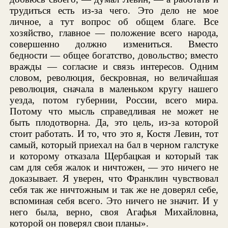
трудиться есть из-за чего. Это дело не мое
личное, а тут вопрос об общем благе. Все
хозяйство, главное — положение всего народа,
совершенно должно измениться. Вместо
бедности — общее богатство, довольство; вместо
вражды — согласие и связь интересов. Одним
словом, революция, бескровная, но величайшая
революция, сначала в маленьком кругу нашего
уезда, потом губернии, России, всего мира.
Потому что мысль справедливая не может не
быть плодотворна. Да, это цель, из-за которой
стоит работать. И то, что это я, Костя Левин, тот
самый, который приехал на бал в черном галстуке
и которому отказала Щербацкая и который так
сам для себя жалок и ничтожен, — это ничего не
доказывает. Я уверен, что Франклин чувствовал
себя так же ничтожным и так же не доверял себе,
вспоминая себя всего. Это ничего не значит. И у
него была, верно, своя Агафья Михайловна,
которой он поверял свои планы».