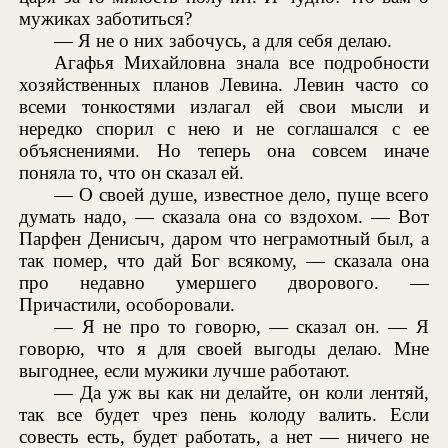
мужиках заботиться?
— Я не о них забочусь, а для себя делаю.
Агафья Михайловна знала все подробности
хозяйственных планов Левина. Левин часто со
всеми тонкостями излагал ей свои мысли и
нередко спорил с нею и не соглашался с ее
объяснениями. Но теперь она совсем иначе
поняла то, что он сказал ей.
— О своей душе, известное дело, пуще всего
думать надо, — сказала она со вздохом. — Вот
Парфен Денисыч, даром что неграмотный был, а
так помер, что дай Бог всякому, — сказала она
про недавно умершего дворового. —
Причастили, особоровали.
— Я не про то говорю, — сказал он. — Я
говорю, что я для своей выгоды делаю. Мне
выгоднее, если мужики лучше работают.
— Да уж вы как ни делайте, он коли лентяй,
так все будет чрез пень колоду валить. Если
совесть есть, будет работать, а нет — ничего не