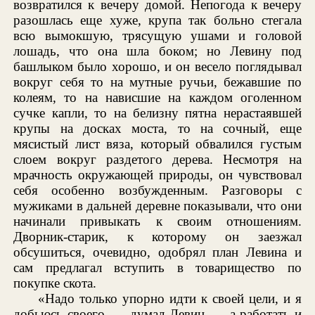
возвратился к вечеру домой. Непогода к вечеру
разошлась еще хуже, крупа так больно стегала
всю вымокшую, трясущую ушами и головой
лошадь, что она шла боком; но Левину под
башлыком было хорошо, и он весело поглядывал
вокруг себя то на мутные ручьи, бежавшие по
колеям, то на нависшие на каждом оголенном
сучке капли, то на белизну пятна нерастаявшей
крупы на досках моста, то на сочный, еще
мясистый лист вяза, который обвалился густым
слоем вокруг раздетого дерева. Несмотря на
мрачность окружающей природы, он чувствовал
себя особенно возбужденным. Разговоры с
мужиками в дальней деревне показывали, что они
начинали привыкать к своим отношениям.
Дворник-старик, к которому он заезжал
обсушиться, очевидно, одобрял план Левина и
сам предлагал вступить в товарищество по
покупке скота.
«Надо только упорно идти к своей цели, и я
добьюсь своего, — думал Левин, — а работать и