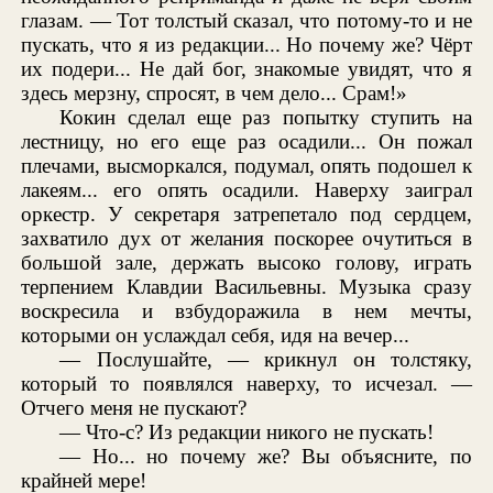
глазам. — Тот толстый сказал, что потому-то и не
пускать, что я из редакции... Но почему же? Чёрт
их подери... Не дай бог, знакомые увидят, что я
здесь мерзну, спросят, в чем дело... Срам!»
Кокин сделал еще раз попытку ступить на
лестницу, но его еще раз осадили... Он пожал
плечами, высморкался, подумал, опять подошел к
лакеям... его опять осадили. Наверху заиграл
оркестр. У секретаря затрепетало под сердцем,
захватило дух от желания поскорее очутиться в
большой зале, держать высоко голову, играть
терпением Клавдии Васильевны. Музыка сразу
воскресила и взбудоражила в нем мечты,
которыми он услаждал себя, идя на вечер...
— Послушайте, — крикнул он толстяку,
который то появлялся наверху, то исчезал. —
Отчего меня не пускают?
— Что-с? Из редакции никого не пускать!
— Но... но почему же? Вы объясните, по
крайней мере!