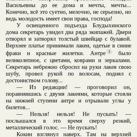
Васильевны до ее дома и мечты, мечты...
Конечно, всё это суетно, мелочно, не серьезно, но
ведь молодость имеет свои права, господа!
У освещенного подъезда Блудыхинского
дома секретарь увидел два ряда экипажей. Двери
отворял и затворял толстый швейцар с булавой.
Верхнее платье принимали лакеи, одетые в синие
1
фраки и красные жилетки. Антре
было
великолепное, с цветами, коврами и зеркалами.
Секретарь небрежно сбросил на руки лакея свою
шубу, провел рукой по волосам, поднял с
достоинством голову...
— Из редакции! — проговорил он,
поравнявшись с двумя лакеями, которые стояли
на нижней ступени антре и отрывали углы у
билетов...
— Нельзя! нельзя! Не пускать! —
послышался в это время сверху резкий,
металлический голос. — Не пускать!
Кокин взглянул наверх. Там на верхней