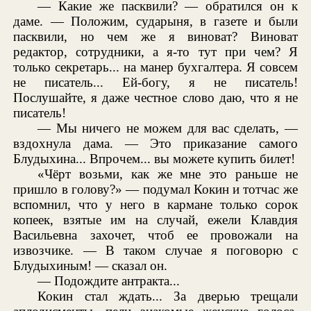
— Какие же пасквили? — обратился он к
даме. — Положим, сударыня, в газете и были
пасквили, но чем же я виноват? Виноват
редактор, сотрудники, а я-то тут при чем? Я
только секретарь... на манер бухгалтера. Я совсем
не писатель... Ей-богу, я не писатель!
Послушайте, я даже честное слово даю, что я не
писатель!
— Мы ничего не можем для вас сделать, —
вздохнула дама. — Это приказание самого
Блудыхина... Впрочем... вы можете купить билет!
«Чёрт возьми, как же мне это раньше не
пришло в голову?» — подумал Кокин и тотчас же
вспомнил, что у него в кармане только сорок
копеек, взятые им на случай, ежели Клавдия
Васильевна захочет, чтоб ее провожали на
извозчике. — В таком случае я поговорю с
Блудыхиным! — сказал он.
— Подождите антракта...
Кокин стал ждать... За дверью трещали