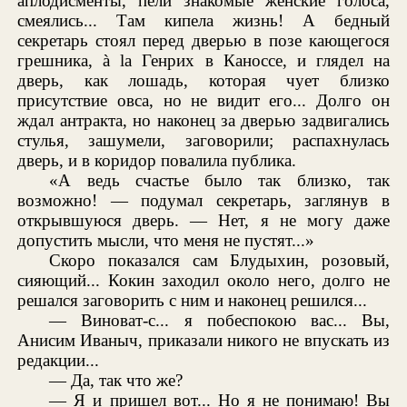
аплодисменты, пели знакомые женские голоса,
смеялись... Там кипела жизнь! А бедный
секретарь стоял перед дверью в позе кающегося
грешника, à la Генрих в Каноссе, и глядел на
дверь, как лошадь, которая чует близко
присутствие овса, но не видит его... Долго он
ждал антракта, но наконец за дверью задвигались
стулья, зашумели, заговорили; распахнулась
дверь, и в коридор повалила публика.
«А ведь счастье было так близко, так
возможно! — подумал секретарь, заглянув в
открывшуюся дверь. — Нет, я не могу даже
допустить мысли, что меня не пустят...»
Скоро показался сам Блудыхин, розовый,
сияющий... Кокин заходил около него, долго не
решался заговорить с ним и наконец решился...
— Виноват-с... я побеспокою вас... Вы,
Анисим Иваныч, приказали никого не впускать из
редакции...
— Да, так что же?
— Я и пришел вот... Но я не понимаю! Вы