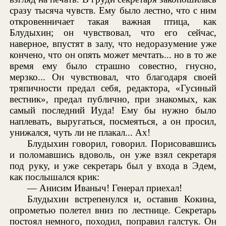
сразу тысяча чувств. Ему было лестно, что с ним
откровенничает такая важная птица, как
Блудыхин; он чувствовал, что его сейчас,
наверное, впустят в залу, что недоразумение уже
кончено, что он опять может мечтать... но в то же
время ему было страшно совестно, гнусно,
мерзко... Он чувствовал, что благодаря своей
тряпичности предал себя, редактора, «Гусиный
вестник», предал публично, при знакомых, как
самый последний Иуда! Ему бы нужно было
наплевать, выругаться, посмеяться, а он просил,
унижался, чуть ли не плакал... Ах!
Блудыхин говорил, говорил. Порисовавшись
и поломавшись вдоволь, он уже взял секретаря
под руку, и уже секретарь был у входа в Эдем,
как послышался крик:
— Анисим Иваныч! Генерал приехал!
Блудыхин встрепенулся и, оставив Кокина,
опрометью полетел вниз по лестнице. Секретарь
постоял немного, походил, поправил галстук. Он