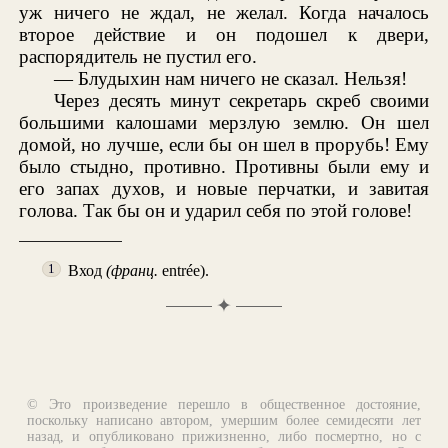
уж ничего не ждал, не желал. Когда началось
второе действие и он подошел к двери,
распорядитель не пустил его.
— Блудыхин нам ничего не сказал. Нельзя!
Через десять минут секретарь скреб своими
большими калошами мерзлую землю. Он шел
домой, но лучше, если бы он шел в прорубь! Ему
было стыдно, противно. Противны были ему и
его запах духов, и новые перчатки, и завитая
голова. Так бы он и ударил себя по этой голове!
Вход
(франц.
entrée).
1
✦
© Это произведение перешло в общественное достояние,
поскольку написано автором, умершим более семидесяти лет
назад, и опубликовано прижизненно, либо посмертно, но с