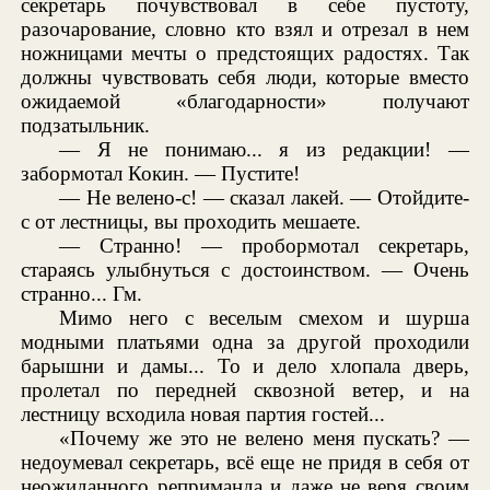
секретарь почувствовал в себе пустоту,
разочарование, словно кто взял и отрезал в нем
ножницами мечты о предстоящих радостях. Так
должны чувствовать себя люди, которые вместо
ожидаемой «благодарности» получают
подзатыльник.
— Я не понимаю... я из редакции! —
забормотал Кокин. — Пустите!
— Не велено-с! — сказал лакей. — Отойдите-
с от лестницы, вы проходить мешаете.
— Странно! — пробормотал секретарь,
стараясь улыбнуться с достоинством. — Очень
странно... Гм.
Мимо него с веселым смехом и шурша
модными платьями одна за другой проходили
барышни и дамы... То и дело хлопала дверь,
пролетал по передней сквозной ветер, и на
лестницу всходила новая партия гостей...
«Почему же это не велено меня пускать? —
недоумевал секретарь, всё еще не придя в себя от
неожиданного реприманда и даже не веря своим