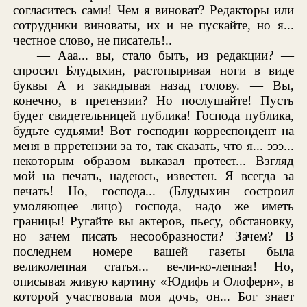
согласитесь сами! Чем я виноват? Редакторы или
сотрудники виноваты, их и не пускайте, но я...
честное слово, не писатель!..
— Ааа... вы, стало быть, из редакции? —
спросил Блудыхин, растопыривая ноги в виде
буквы А и закидывая назад голову. — Вы,
конечно, в претензии? Но послушайте! Пусть
будет свидетельницей публика! Господа публика,
будьте судьями! Вот господин корреспондент на
меня в прретензии за то, так сказать, что я... эээ...
некоторым образом выказал протест... Взгляд
мой на печать, надеюсь, известен. Я всегда за
печать! Но, господа... (Блудыхин состроил
умоляющее лицо) господа, надо же иметь
границы! Ругайте вы актеров, пьесу, обстановку,
но зачем писать несообразности? Зачем? В
последнем номере вашей газеты была
великолепная статья... ве-ли-ко-лепная! Но,
описывая живую картину «Юдифь и Олоферн», в
которой участвовала моя дочь, он... Бог знает