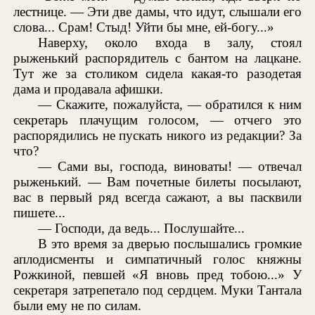
лестнице. — Эти две дамы, что идут, слышали его
слова... Срам! Стыд! Уйти бы мне, ей-богу...»
Наверху, около входа в залу, стоял
рыженький распорядитель с бантом на лацкане.
Тут же за столиком сидела какая-то разодетая
дама и продавала афишки.
— Скажите, пожалуйста, — обратился к ним
секретарь плачущим голосом, — отчего это
распорядились не пускать никого из редакции? За
что?
— Сами вы, господа, виноваты! — отвечал
рыженький. — Вам почетные билеты посылают,
вас в первый ряд всегда сажают, а вы пасквили
пишете...
— Господи, да ведь... Послушайте...
В это время за дверью послышались громкие
аплодисменты и симпатичный голос княжны
Рожкиной, певшей «Я вновь пред тобою...» У
секретаря затрепетало под сердцем. Муки Тантала
были ему не по силам.