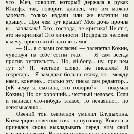
что! Меч, говорит, который держала в руках
Юдифь, так, говорит, длинен, что им можно
зарезать только издали или же взлезши на
крышу... При чем тут крыша? Моя дочь прочла
и... заплакала! Это, господа, не критика! Не-ет-с,
это не критика! Это личности! Придрался человек
к мечу, просто чтоб насолить мне...
— Я... я с вами согласен! — залепетал Кокин,
чувствуя на себе сотни глаз. — Я сам всегда
против ругательств... Но, ей-богу... ну, при чем
тут я? Я, честное слово, не писатель! Я
секретарь... Я вам даже больше скажу, но... между
нами, конечно... статью эту писал сам редактор...
(«К чему я, скотина, это говорю?» — подумал
Кокин.) Но он хороший... честный человек. Если
и написал что-нибудь этакое, то нечаянно... по
легкомыслию...
Овечий тон секретаря умилил Блудыхина.
Коммерции советник взял за пуговицу Кокина и
принялся снова выкладывать перед ним свой
взгляд на печать. В груди секретаря закопошилась