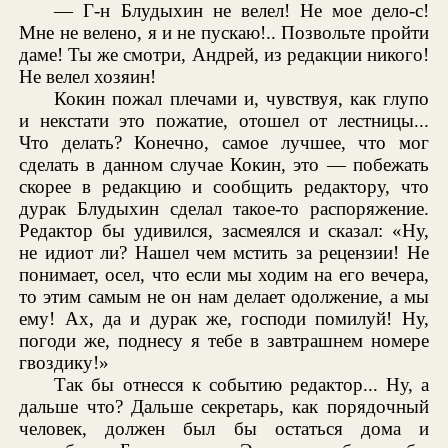
— Г-н Блудыхин не велел! Не мое дело-с!
Мне не велено, я и не пускаю!.. Позвольте пройти
даме! Ты же смотри, Андрей, из редакции никого!
Не велел хозяин!
Кокин пожал плечами и, чувствуя, как глупо
и некстати это пожатие, отошел от лестницы...
Что делать? Конечно, самое лучшее, что мог
сделать в данном случае Кокин, это — побежать
скорее в редакцию и сообщить редактору, что
дурак Блудыхин сделал такое-то распоряжение.
Редактор бы удивился, засмеялся и сказал: «Ну,
не идиот ли? Нашел чем мстить за рецензии! Не
понимает, осел, что если мы ходим на его вечера,
то этим самым не он нам делает одолжение, а мы
ему! Ах, да и дурак же, господи помилуй! Ну,
погоди же, поднесу я тебе в завтрашнем номере
гвоздику!»
Так бы отнесся к событию редактор... Ну, а
дальше что? Дальше секретарь, как порядочный
человек, должен был бы остаться дома и