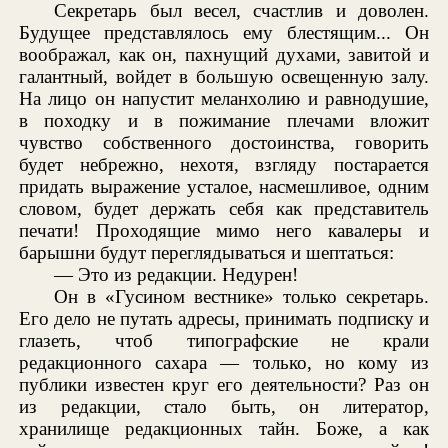
Секретарь был весел, счастлив и доволен.
Будущее представлялось ему блестящим... Он
воображал, как он, пахнущий духами, завитой и
галантный, войдет в большую освещенную залу.
На лицо он напустит меланхолию и равнодушие,
в походку и в пожимание плечами вложит
чувство собственного достоинства, говорить
будет небрежно, нехотя, взгляду постарается
придать выражение усталое, насмешливое, одним
словом, будет держать себя как представитель
печати! Проходящие мимо него кавалеры и
барышни будут переглядываться и шептаться:
— Это из редакции. Недурен!
Он в «Гусином вестнике» только секретарь.
Его дело не путать адресы, принимать подписку и
глазеть, чтоб типографские не крали
редакционного сахара — только, но кому из
публики известен круг его деятельности? Раз он
из редакции, стало быть, он литератор,
хранилище редакционных тайн. Боже, а как