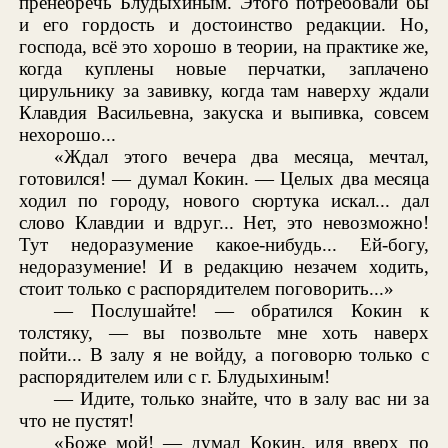
пренебречь Блудыхиным. Этого потребовали бы
и его гордость и достоинство редакции. Но,
господа, всё это хорошо в теории, на практике же,
когда куплены новые перчатки, заплачено
цирульнику за завивку, когда там наверху ждали
Клавдия Васильевна, закуска и выпивка, совсем
нехорошо...
«Ждал этого вечера два месяца, мечтал,
готовился! — думал Кокин. — Целых два месяца
ходил по городу, нового сюртука искал... дал
слово Клавдии и вдруг... Нет, это невозможно!
Тут недоразумение какое-нибудь... Ей-богу,
недоразумение! И в редакцию незачем ходить,
стоит только с распорядителем поговорить...»
— Послушайте! — обратился Кокин к
толстяку, — вы позвольте мне хоть наверх
пойти... В залу я не войду, а поговорю только с
распорядителем или с г. Блудыхиным!
— Идите, только знайте, что в залу вас ни за
что не пустят!
«Боже мой! — думал Кокин, идя вверх по