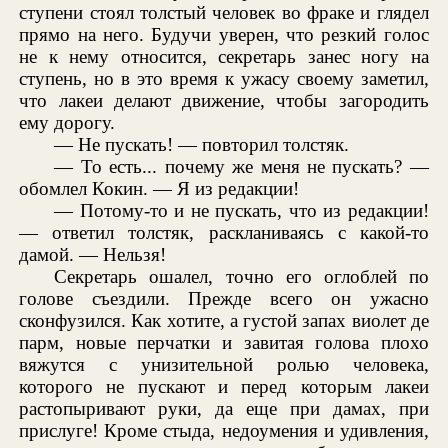
ступени стоял толстый человек во фраке и глядел
прямо на него. Будучи уверен, что резкий голос
не к нему относится, секретарь занес ногу на
ступень, но в это время к ужасу своему заметил,
что лакеи делают движение, чтобы загородить
ему дорогу.
— Не пускать! — повторил толстяк.
— То есть... почему же меня не пускать? —
обомлел Кокин. — Я из редакции!
— Потому-то и не пускать, что из редакции!
— ответил толстяк, раскланиваясь с какой-то
дамой. — Нельзя!
Секретарь ошалел, точно его оглоблей по
голове съездили. Прежде всего он ужасно
сконфузился. Как хотите, а густой запах виолет де
парм, новые перчатки и завитая голова плохо
вяжутся с унизительной ролью человека,
которого не пускают и перед которым лакеи
растопыривают руки, да еще при дамах, при
прислуге! Кроме стыда, недоумения и удивления,