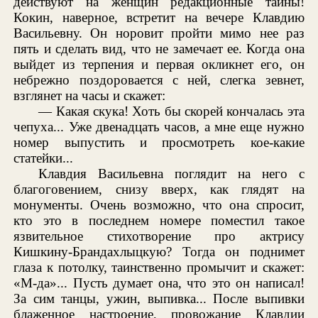
действуют на женщин редакционные тайны!
Кокин, наверное, встретит на вечере Клавдию
Васильевну. Он норовит пройти мимо нее раз
пять и сделать вид, что не замечает ее. Когда она
выйдет из терпения и первая окликнет его, он
небрежно поздоровается с ней, слегка зевнет,
взглянет на часы и скажет:
— Какая скука! Хоть бы скорей кончалась эта
чепуха... Уже двенадцать часов, а мне еще нужно
номер выпустить и просмотреть кое-какие
статейки...
Клавдия Васильевна поглядит на него с
благоговением, снизу вверх, как глядят на
монументы. Очень возможно, что она спросит,
кто это в последнем номере поместил такое
язвительное стихотворение про актрису
Кишкину-Брандахлыцкую? Тогда он поднимет
глаза к потолку, таинственно промычит и скажет:
«М-да»... Пусть думает она, что это он написал!
За сим танцы, ужин, выпивка... После выпивки
блаженное настроение, провожание Клавдии