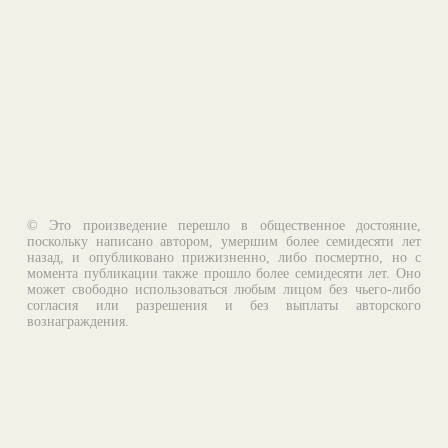
© Это произведение перешло в общественное достояние,
поскольку написано автором, умершим более семидесяти лет
назад, и опубликовано прижизненно, либо посмертно, но с
момента публикации также прошло более семидесяти лет. Оно
может свободно использоваться любым лицом без чьего-либо
согласия или разрешения и без выплаты авторского
вознаграждения.
Email:
otklik@ilibrary.ru
О библиотеке
Реклама на сайте
©1996—2026 Алексей Комаров. Подборка произведений,