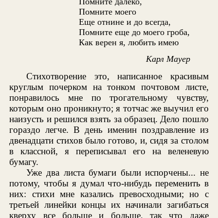
Помните далеко,
Помните моего
Еще отнине и до всегда,
Помните еще до моего гроба,
Как верен я, любить имею
Карл Мауер
Стихотворение это, написанное красивым
круглым почерком на тонком почтовом листе,
понравилось мне по трогательному чувству,
которым оно проникнуто; я тотчас же выучил его
наизусть и решился взять за образец. Дело пошло
гораздо легче. В день именин поздравление из
двенадцати стихов было готово, и, сидя за столом
в классной, я переписывал его на веленевую
бумагу.
Уже два листа бумаги были испорчены... не
потому, чтобы я думал что-нибудь переменить в
них: стихи мне казались превосходными; но с
третьей линейки концы их начинали загибаться
кверху все больше и больше, так что даже