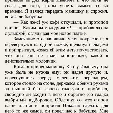
спала для того, чтобы успеть вымыть ее ко
времени. Я взялся передать манишку и спросил,
встала ли бабушка.
— Как же-с! уж кофе откушали, и протопоп
пришел. Каким вы молодчиком! — прибавила она
с улыбкой, оглядывая мое новое платье.
Замечание это заставило меня покраснеть; я
перевернулся на одной ножке, щелкнул пальцами
и припрыгнул, желая ей этим дать почувствовать,
что она еще не знает хорошенько, какой я
действительно молодчик.
Когда я принес манишку Карлу Иванычу, она
уже была не нужна ему: он надел другую и,
перегнувшись перед маленьким зеркальцем,
которое стояло на столе, держался обеими руками
за пышный бант своего галстука и пробовал,
свободно ли входит в него и обратно его гладко
выбритый подбородок. Обдернув со всех сторон
наши платья и попросив Николая сделать для
него то же самое, он повел нас к бабушке. Мне