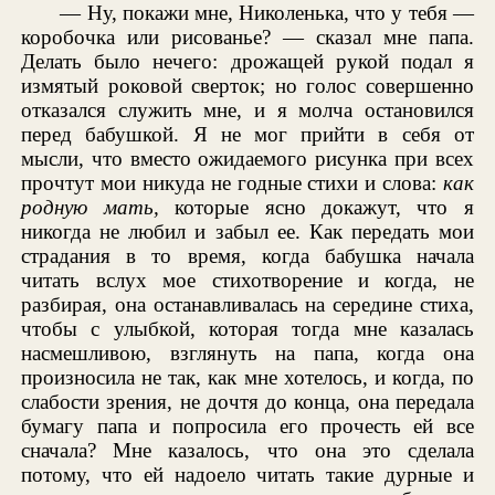
— Ну, покажи мне, Николенька, что у тебя —
коробочка или рисованье? — сказал мне папа.
Делать было нечего: дрожащей рукой подал я
измятый роковой сверток; но голос совершенно
отказался служить мне, и я молча остановился
перед бабушкой. Я не мог прийти в себя от
мысли, что вместо ожидаемого рисунка при всех
прочтут мои никуда не годные стихи и слова:
как
родную мать,
которые ясно докажут, что я
никогда не любил и забыл ее. Как передать мои
страдания в то время, когда бабушка начала
читать вслух мое стихотворение и когда, не
разбирая, она останавливалась на середине стиха,
чтобы с улыбкой, которая тогда мне казалась
насмешливою, взглянуть на папа, когда она
произносила не так, как мне хотелось, и когда, по
слабости зрения, не дочтя до конца, она передала
бумагу папа и попросила его прочесть ей все
сначала? Мне казалось, что она это сделала
потому, что ей надоело читать такие дурные и