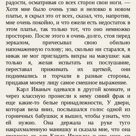
радости, осматривая со всех сторон свои ноги. —
Хотя мне было очень узко и неловко в новом
платье, я скрыл это от всех, сказал, что, напротив,
мне очень покойно, и что ежели есть недостаток в
этом платье, так только тот, что оно немножко
просторно. После этого я очень долго, стоя перед
зеркалом, причесывал свою обильно
напомаженную голову; но, сколько ни старался, я
никак не мог пригладить вихры на макушке: как
только я, желая испытать их послушание,
переставал прижимать их щеткой, они
поднимались и торчали в разные стороны,
придавая моему лицу самое смешное выражение.
Карл Иваныч одевался в другой комнате, и
через классную пронесли к нему синий фрак и
еще какие-то белые принадлежности, У двери,
которая вела вниз, послышался голос одной из
горничных бабушки; я вышел, чтобы узнать, что
ей нужно. Она держала на руке туго
накрахмаленную манишку и сказала мне, что она
принесла ее для Карла Иваныча и что ночь не