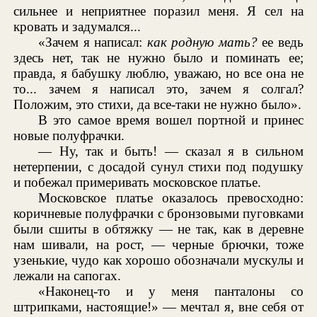
сильнее и неприятнее поразил меня. Я сел на
кровать и задумался...
«Зачем я написал:
как родную мать?
ее ведь
здесь нет, так не нужно было и поминать ее;
правда, я бабушку люблю, уважаю, но все она не
то... зачем я написал это, зачем я солгал?
Положим, это стихи, да все-таки не нужно было».
В это самое время вошел портной и принес
новые полуфрачки.
— Ну, так и быть! — сказал я в сильном
нетерпении, с досадой сунул стихи под подушку
и побежал примеривать московское платье.
Московское платье оказалось превосходно:
коричневые полуфрачки с бронзовыми пуговками
были сшиты в обтяжку — не так, как в деревне
нам шивали, на рост, — черные брючки, тоже
узенькие, чудо как хорошо обозначали мускулы и
лежали на сапогах.
«Наконец-то и у меня панталоны со
штрипками, настоящие!» — мечтал я, вне себя от