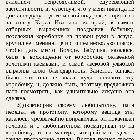
влиянием непреодолимой, одуревающей
застенчивости, и, чувствуя, что у меня никогда не
достанет духу поднести свой подарок, я спрятался
за спину Карла Иваныча, который, в самых
отборных выражениях поздравив бабушку,
переложил коробочку из правой руки в левую,
вручил ее имениннице и отошел несколько шагов,
чтобы дать место Володе. Бабушка, казалось,
была в восхищении от коробочки, оклеенной
золотыми каемками, и самой ласковой улыбкой
выразила свою благодарность. Заметно, однако,
было, что она не знала, куда поставить эту
коробочку, и, должно быть, поэтому предложила
папа посмотреть, как удивительно искусно она
сделана.
Удовлетворив своему любопытству, папа
передал ее протопопу, которому вещица эта,
казалось, чрезвычайно понравилась: он покачивал
головой и с любопытством посматривал то на
коробочку, то на мастера, который мог сделать
такую прекрасную штуку. Володя поднес своего