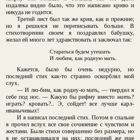
издалека видно было, что это написано криво и
никуда не годится.
Третий лист был так же крив, как и прежние;
но я решился не переписывать больше. В
стихотворении своем я поздравлял бабушку,
желал ей много лет здравствовать и заключал так:
Стараться будем утешать
И любим, как родную мать.
Кажется, было бы очень недурно, но
последний стих как-то странно оскорблял мой
слух.
— И лю-бим, как родну-ю мать, — твердил я
себе под нос. — Какую бы рифму вместо
мать?
играть? кровать?.. Э, сойдет! все лучше карл-
иванычевых!
И я написал последний стих. Потом в спальне
я прочел вслух все свое сочинение с чувством и
жестами. Были стихи совершенно без размера, но
я не останавливался на них; последний же еще