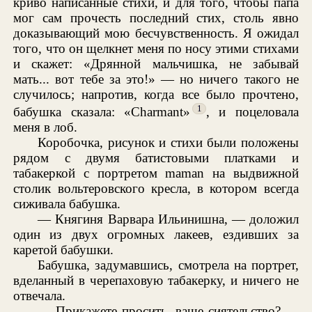
криво написанные стихи, и для того, чтобы папа
мог сам прочесть последний стих, столь явно
доказывающий мою бесчувственность. Я ожидал
того, что он щелкнет меня по носу этими стихами
и скажет: «Дрянной мальчишка, не забывай
мать... вот тебе за это!» — но ничего такого не
случилось; напротив, когда все было прочтено,
1
бабушка сказала: «Charmant»
, и поцеловала
меня в лоб.
Коробочка, рисунок и стихи были положены
рядом с двумя батистовыми платками и
табакеркой с портретом maman на выдвижной
столик вольтеровского кресла, в котором всегда
сиживала бабушка.
— Княгиня Варвара Ильинишна, — доложил
один из двух огромных лакеев, ездивших за
каретой бабушки.
Бабушка, задумавшись, смотрела на портрет,
вделанный в черепаховую табакерку, и ничего не
отвечала.
— Прикажете просить, ваше сиятельство? —