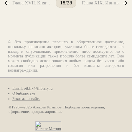
Глава XVII. Княгиня Корнакова
Глава XIX. Ивины
18/28
© Это произведение перешло в общественное достояние,
поскольку написано автором, умершим более семидесяти лет
назад, и опубликовано прижизненно, либо посмертно, но с
момента публикации также прошло более семидесяти лет. Оно
может свободно использоваться любым лицом без чьего-либо
согласия или разрешения и без выплаты авторского
вознаграждения.
Email:
otklik@ilibrary.ru
О библиотеке
Реклама на сайте
©1996—2026 Алексей Комаров. Подборка произведений,
оформление, программирование.