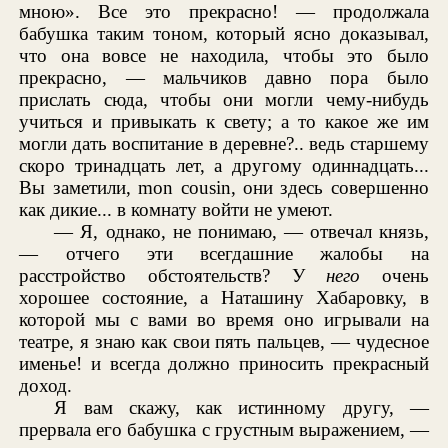
мною». Все это прекрасно! — продолжала
бабушка таким тоном, который ясно доказывал,
что она вовсе не находила, чтобы это было
прекрасно, — мальчиков давно пора было
прислать сюда, чтобы они могли чему-нибудь
учиться и привыкать к свету; а то какое же им
могли дать воспитание в деревне?.. ведь старшему
скоро тринадцать лет, а другому одиннадцать...
Вы заметили, mon cousin, они здесь совершенно
как дикие... в комнату войти не умеют.
— Я, однако, не понимаю, — отвечал князь,
— отчего эти всегдашние жалобы на
расстройство обстоятельств? У
него
очень
хорошее состояние, а Наташину Хабаровку, в
которой мы с вами во время оно игрывали на
театре, я знаю как свои пять пальцев, — чудесное
именье! и всегда должно приносить прекрасный
доход.
Я вам скажу, как истинному другу, —
прервала его бабушка с грустным выражением, —