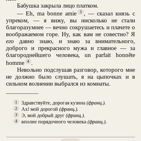
Бабушка закрыла лицо платком.
3
— Eh, ma bonne amie
, — сказал князь с
упреком, — я вижу, вы нисколько не стали
благоразумнее — вечно сокрушаетесь и плачете о
воображаемом горе. Ну, как вам не совестно? Я
его
давно знаю, и знаю за внимательного,
доброго и прекрасного мужа и главное — за
благороднейшего человека, un parfait honnête
4
homme
.
Невольно подслушав разговор, которого мне
не должно было слушать, я на цыпочках и в
сильном волнении выбрался из комнаты.
Здравствуйте, дорогая кузина
(франц.).
1
Ах! мой дорогой
(франц.).
2
Э, мой добрый друг
(франц.).
3
вполне порядочного человека
(франц.).
4