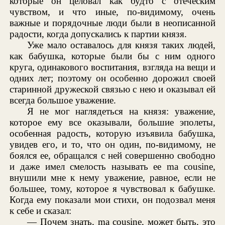
которые он целовал как будто с отеческим
чувством, и что иные, по-видимому, очень
важные и порядочные люди были в неописанной
радости, когда допускались к партии князя.
Уже мало оставалось для князя таких людей,
как бабушка, которые были бы с ним одного
круга, одинакового воспитания, взгляда на вещи и
одних лет; поэтому он особенно дорожил своей
старинной дружеской связью с нею и оказывал ей
всегда большое уважение.
Я не мог наглядеться на князя: уважение,
которое ему все оказывали, большие эполеты,
особенная радость, которую изъявила бабушка,
увидев его, и то, что он один, по-видимому, не
боялся ее, обращался с ней совершенно свободно
и даже имел смелость называть ее ma cousine,
внушили мне к нему уважение, равное, если не
большее, тому, которое я чувствовал к бабушке.
Когда ему показали мои стихи, он подозвал меня
к себе и сказал:
— Почем знать, ma cousine, может быть, это