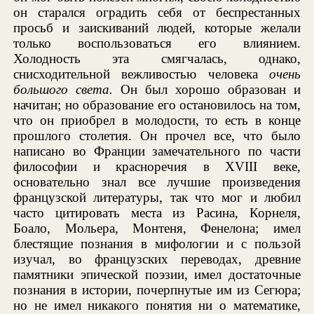
он старался оградить себя от беспрестанных
просьб и заискиваний людей, которые желали
только воспользоваться его влиянием.
Холодность эта смягчалась, однако,
снисходительной вежливостью человека
очень
большого света.
Он был хорошо образован и
начитан; но образование его остановилось на том,
что он приобрел в молодости, то есть в конце
прошлого столетия. Он прочел все, что было
написано во Франции замечательного по части
философии и красноречия в XVIII веке,
основательно знал все лучшие произведения
французской литературы, так что мог и любил
часто цитировать места из Расина, Корнеля,
Боало, Мольера, Монтеня, Фенелона; имел
блестящие познания в мифологии и с пользой
изучал, во французских переводах, древние
памятники эпической поэзии, имел достаточные
познания в истории, почерпнутые им из Сегюра;
но не имел никакого понятия ни о математике,