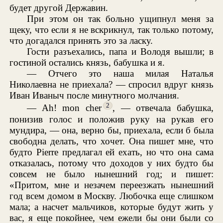
будет другой Державин.
При этом он так больно ущипнул меня за
щеку, что если я не вскрикнул, так только потому,
что догадался принять это за ласку.
Гости разъехались, папа и Володя вышли; в
гостиной остались князь, бабушка и я.
— Отчего это наша милая Наталья
Николаевна не приехала? — спросил вдруг князь
Иван Иваныч после минутного молчания.
2
— Ah! mon cher
, — отвечала бабушка,
понизив голос и положив руку на рукав его
мундира, — она, верно бы, приехала, если б была
свободна делать, что хочет. Она пишет мне, что
будто Pierre предлагал ей ехать, но что она сама
отказалась, потому что доходов у них будто бы
совсем не было нынешний год; и пишет:
«Притом, мне и незачем переезжать нынешний
год всем домом в Москву. Любочка еще слишком
мала; а насчет мальчиков, которые будут жить у
вас, я еще покойнее, чем ежели бы они были со