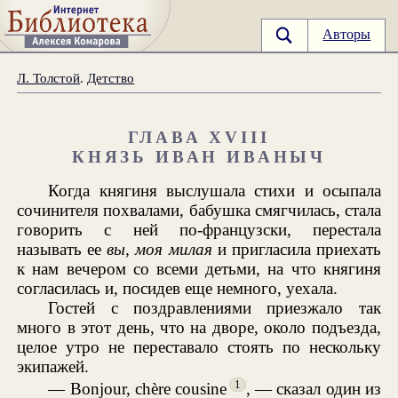
Авторы
Л. Толстой
.
Детство
ГЛАВА XVIII
КНЯЗЬ ИВАН ИВАНЫЧ
Когда княгиня выслушала стихи и осыпала
сочинителя похвалами, бабушка смягчилась, стала
говорить с ней по-французски, перестала
называть ее
вы, моя милая
и пригласила приехать
к нам вечером со всеми детьми, на что княгиня
согласилась и, посидев еще немного, уехала.
Гостей с поздравлениями приезжало так
много в этот день, что на дворе, около подъезда,
целое утро не переставало стоять по нескольку
экипажей.
1
— Bonjour, chère cousine
, — сказал один из