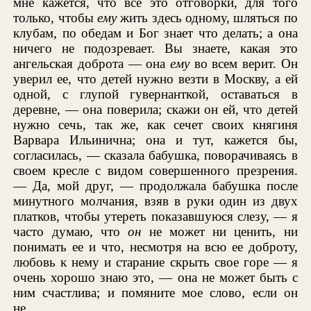
мне кажется, что все это отговорки, для того
только, чтобы
ему
жить здесь одному, шляться по
клубам, по обедам и Бог знает что делать; а она
ничего не подозревает. Вы знаете, какая это
ангельская доброта — она
ему
во всем верит. Он
уверил ее, что детей нужно везти в Москву, а ей
одной, с глупой гувернанткой, оставаться в
деревне, — она поверила; скажи он ей, что детей
нужно сечь, так же, как сечет своих княгиня
Варвара Ильинична; она и тут, кажется бы,
согласилась, — сказала бабушка, поворачиваясь в
своем кресле с видом совершенного презрения.
— Да, мой друг, — продолжала бабушка после
минутного молчания, взяв в руки один из двух
платков, чтобы утереть показавшуюся слезу, — я
часто думаю, что
он
не может ни ценить, ни
понимать ее и что, несмотря на всю ее доброту,
любовь к нему и старание скрыть свое горе — я
очень хорошо знаю это, — она не может быть с
ним счастлива; и помяните мое слово, если он
не...