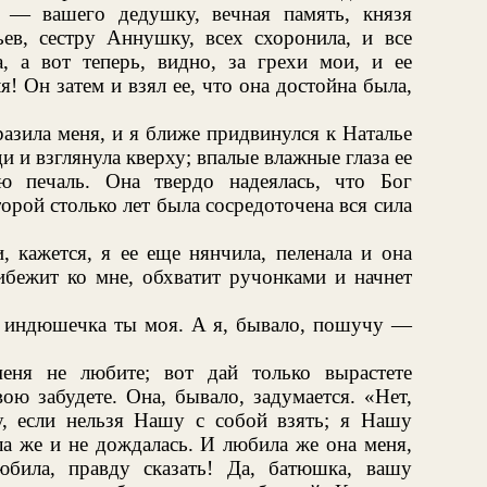
а — вашего дедушку, вечная память, князя
ев, сестру Аннушку, всех схоронила, и все
 а вот теперь, видно, за грехи мои, и ее
! Он затем и взял ее, что она достойна была,
азила меня, и я ближе придвинулся к Наталье
 и взглянула кверху; впалые влажные глаза ее
ю печаль. Она твердо надеялась, что Бог
торой столько лет была сосредоточена вся сила
 кажется, я ее еще нянчила, пеленала и она
ибежит ко мне, обхватит ручонками и начнет
 индюшечка ты моя. А я, бывало, пошучу —
еня не любите; вот дай только вырастете
ю забудете. Она, бывало, задумается. «Нет,
, если нельзя Нашу с собой взять; я Нашу
ла же и не дождалась. И любила же она меня,
била, правду сказать! Да, батюшка, вашу