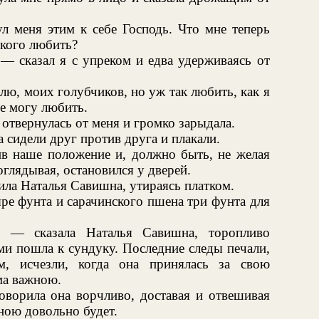
л меня этим к себе Господь. Что мне теперь
 кого любить?
— сказал я с упреком и едва удерживаясь от
лю, моих голубчиков, но уж так любить, как я
не могу любить.
 отвернулась от меня и громко зарыдала.
 сидели друг против друга и плакали.
ив наше положение и, должно быть, не желая
оглядывая, остановился у дверей.
ла Наталья Савишна, утираясь платком.
ре фунта и сарачинского пшена три фунта для
, — сказала Наталья Савишна, торопливо
и пошла к сундуку. Последние следы печали,
м, исчезли, когда она принялась за свою
ма важною.
ворила она ворчливо, доставая и отвешивая
иною довольно будет.