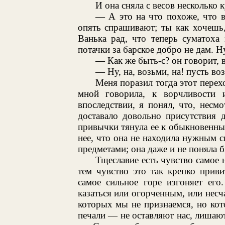
И она сняла с весов несколько 
— А это на что похоже, что в
опять спрашивают; ты как хочешь
Ванька рад, что теперь суматоха 
потачки за барское добро не дам. 
— Как же быть-с? он говорит, 
— Ну, на, возьми, на! пусть во
Меня поразил тогда этот перехо
мной говорила, к ворчливости 
впоследствии, я понял, что, несмо
доставало довольно присутствия 
привычки тянула ее к обыкновенным
нее, что она не находила нужным 
предметами; она даже и не поняла б
Тщеславие есть чувство самое 
тем чувство это так крепко приви
самое сильное горе изгоняет его
казаться или огорченным, или несч
которых мы не признаемся, но ко
печали — не оставляют нас, лишают