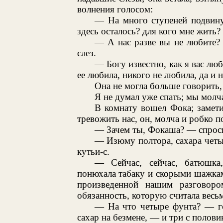
волнения голосом:
— На много ступеней подвину
здесь осталось? для кого мне жить?
— А нас разве вы не любите? 
слез.
— Богу известно, как я вас люб
ее любила, никого не любила, да и 
Она не могла больше говорить,
Я не думал уже спать; мы молча
В комнату вошел Фока; замет
тревожить нас, он, молча и робко п
— Зачем ты, Фокаша? — спроси
— Изюму полтора, сахара четы
кутьи-с.
— Сейчас, сейчас, батюшка
понюхала табаку и скорыми шажкам
произведенной нашим разговоро
обязанность, которую считала весь
— На что четыре фунта? — го
сахар на безмене, — и три с полов