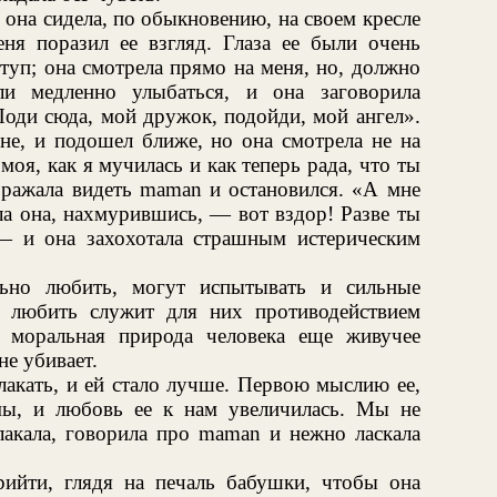
 она сидела, по обыкновению, на своем кресле
еня поразил ее взгляд. Глаза ее были очень
туп; она смотрела прямо на меня, но, должно
ли медленно улыбаться, и она заговорила
оди сюда, мой дружок, подойди, мой ангел».
не, и подошел ближе, но она смотрела не на
моя, как я мучилась и как теперь рада, что ты
ображала видеть maman и остановился. «А мне
ла она, нахмурившись, — вот вздор! Разве ты
 и она захохотала страшным истерическим
льно любить, могут испытывать и сильные
ь любить служит для них противодействием
о моральная природа человека еще живучее
не убивает.
лакать, и ей стало лучше. Первою мыслию ее,
мы, и любовь ее к нам увеличилась. Мы не
плакала, говорила про maman и нежно ласкала
ийти, глядя на печаль бабушки, чтобы она