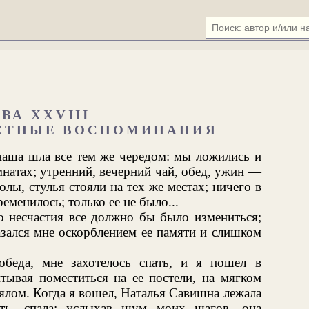
ВА XXVIII
СТНЫЕ ВОСПОМИНАНИЯ
наша шла все тем же чередом: мы ложились и
омнатах; утренний, вечерний чай, обед, ужин —
лы, стулья стояли на тех же местах; ничего в
еменилось; только ее не было...
го несчастия все должно бы было измениться;
зался мне оскорблением ее памяти и слишком
обеда, мне захотелось спать, и я пошел в
тывая поместиться на ее постели, на мягком
ялом. Когда я вошел, Наталья Савишна лежала
ть, спала; услыхав шум моих шагов, она