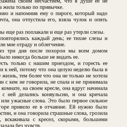
ажена своим несчастием, что в душе ее не
а жила только по привычке.
ию и напомнив ему о пироге, который надо
та, она отпустила его, взяла чулок и опять
мы еще раз поплакали и еще раз утерли слезы.
повторялись каждый день; ее тихие слезы и
и мне отраду и облегчение.
рез три дня после похорон мы всем домом
было никогда больше не видать ее.
сть только с нашим приездом, и горесть ее
и к ней, потому что она целую неделю была в
е жизнь, тем более что она не только не хотела
и с кем не говорила, не спала и не принимала
комнате, на своем кресле, она вдруг начинала
, с ней делались конвульсии, и она кричала
или ужасные слова. Это было первое сильное
 горе привело ее в отчаяние. Ей нужно было
стии, и она говорила страшные слова, грозила
, вскакивала с кресел, скорыми, большими
адала без чувств.