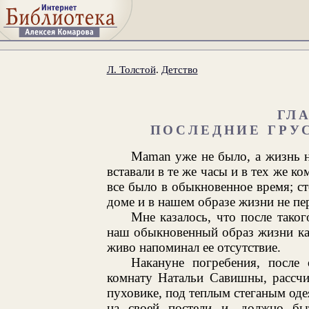
Л. Толстой
.
Детство
ГЛА
ПОСЛЕДНИЕ ГРУ
Maman уже не было, а жизнь 
вставали в те же часы и в тех же к
все было в обыкновенное время; сто
доме и в нашем образе жизни не пер
Мне казалось, что после тако
наш обыкновенный образ жизни ка
живо напоминал ее отсутствие.
Накануне погребения, после 
комнату Натальи Савишны, рассчи
пуховике, под теплым стеганым оде
на своей постели и, должно бы