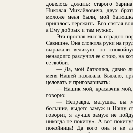
довелось дожить: старого барин
Николая Михайловича, двух брать
моложе меня были, мой батюшка,
пришлось пережить. Его святая воля
а Ему добрых и там нужно.
Эта простая мысль отрадно пор
Савишне. Она сложила руки на груди
выражали великую, но спокойну
ненадолго разлучил ее с тою, на ко
ее любви.
— Да, мой батюшка, давно ли,
меня Нашей называла. Бывало, пр
целовать и приговаривать:
— Нашик мой, красавчик мой,
говорю:
— Неправда, матушка, вы м
большие, выдете замуж и Нашу сво
говорит, я лучше замуж не пойду
никогда не покину». А вот покину
покойница! Да кого она и не лю