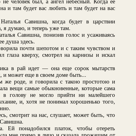
 не человек был, а ангел небесный. Когда ее
на и там будет вас любить и там будет на вас
Наталья Савишна, когда будет в царствии
 я думаю, и теперь уже там.
аталья Савишна, понизив голос и усаживаясь
ее душа здесь.
оворила почти шепотом и с таким чувством и
л глаза кверху, смотрел на карнизы и искал
ика в рай идет — она еще сорок мытарств
 и может еще в своем доме быть...
м же роде, и говорила с такою простотою и
вала вещи самые обыкновенные, которые сама
у в голову не могло прийти ни малейшего
ыхание, и, хотя не понимал хорошенько того,
нно.
сь, смотрит на нас, слушает, может быть, что
 Савишна.
ла. Ей понадобился платок, чтобы отереть
нула мне прямо в лицо и сказала дрожащим от