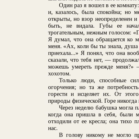
Один раз я вошел в ее комнату:
и, казалось, была спокойна; но м
открыты, но взор неопределенен и 
быть, не видала. Губы ее нача
трогательным, нежным голосом: «П
Я думал, что она обращается ко м
меня. «Ах, коли бы ты знала, душа 
приехала...» Я понял, что она во
сказали, что тебя нет, — продолжа
можешь умереть прежде меня?» —
хохотом.
Только люди, способные си
огорчения; но та же потребност
горести и исцеляет их. От этог
природы физической. Горе никогда 
Через неделю бабушка могла п
когда она пришла в себя, были 
отходили от ее кресла; она тихо 
нас.
В голову никому не могло пр