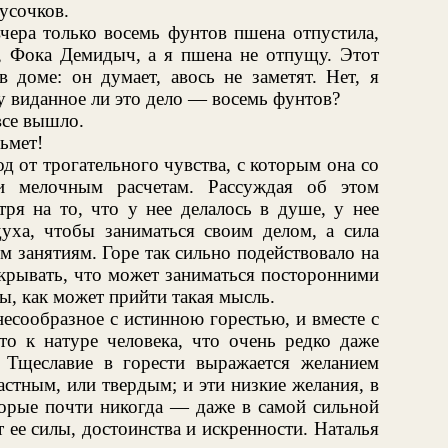
кусочков.
чера только восемь фунтов пшена отпустила,
, Фока Демидыч, а я пшена не отпущу. Этот
в доме: он думает, авось не заметят. Нет, я
Ну виданное ли это дело — восемь фунтов?
все вышло.
зьмет!
д от трогательного чувства, с которым она со
и мелочным расчетам. Рассуждая об этом
тря на то, что у нее делалось в душе, у нее
духа, чтобы заниматься своим делом, а сила
 занятиям. Горе так сильно подействовало на
скрывать, что может заниматься посторонними
ы, как может прийти такая мысль.
несообразное с истинною горестью, и вместе с
то к натуре человека, что очень редко даже
. Тщеславие в горести выражается желанием
астным, или твердым; и эти низкие желания, в
торые почти никогда — даже в самой сильной
 ее силы, достоинства и искренности. Наталья