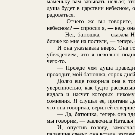
маменьку вам забывать нельзя; это
душа будет в царствии небесном, о
радоваться.
— Отчего же вы говорите, 
небесном? — спросил я, — ведь она,
— Нет, батюшка, — сказала Н
ближе ко мне на постели, — теперь 
И она указывала вверх. Она г
убеждением, что я невольно подня
чего-то.
— Прежде чем душа праведн
проходит, мой батюшка, сорок дней,
Долго еще говорила она в то
уверенностью, как будто рассказы
видала и насчет которых ником
сомнения. Я слушал ее, притаив д
что она говорила, верил ей соверше
— Да, батюшка, теперь она зде
мы говорим, — заключила Наталья
И, опустив голову, замолча
падавшие слезы; она встала, взгля