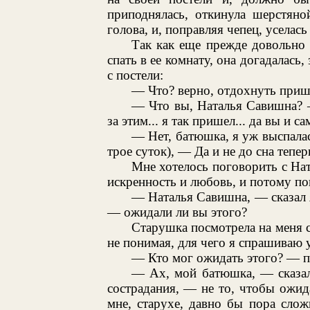
приподнялась, откинула шерстяно
голова, и, поправляя чепец, уселась
Так как еще прежде довольно 
спать в ее комнату, она догадалась
с постели:
— Что? верно, отдохнуть приш
— Что вы, Наталья Савишна? — 
за этим... я так пришел... да вы и 
— Нет, батюшка, я уж выспалась
трое суток), — Да и не до сна тепе
Мне хотелось поговорить с Нат
искренность и любовь, и потому по
— Наталья Савишна, — сказал я
— ожидали ли вы этого?
Старушка посмотрела на меня 
не понимая, для чего я спрашиваю у
— Кто мог ожидать этого? — п
— Ах, мой батюшка, — сказал
сострадания, — не то, чтобы ожида
мне, старухе, давно бы пора слож