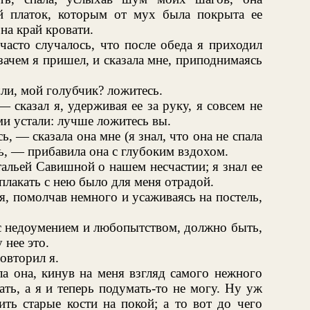
й платок, которым от мух была покрыта ее
 на край кровати.
часто случалось, что после обеда я приходил
, зачем я пришел, и сказала мне, приподнимаясь
ли, мой голубчик? ложитесь.
сказал я, удерживая ее за руку, я совсем не
сами устали: лучше ложитесь вы.
, — сказала она мне (я знал, что она не спала
рь, — прибавила она с глубоким вздохом.
альей Савишной о нашем несчастии; я знал ее
плакать с нею было для меня отрадой.
, помолчав немного и усаживаясь на постель,
с недоумением и любопытством, должно быть,
 нее это.
овторил я.
а она, кинув на меня взгляд самого нежного
ть, а я и теперь подумать-то не могу. Ну уж
ить старые кости на покой; а то вот до чего