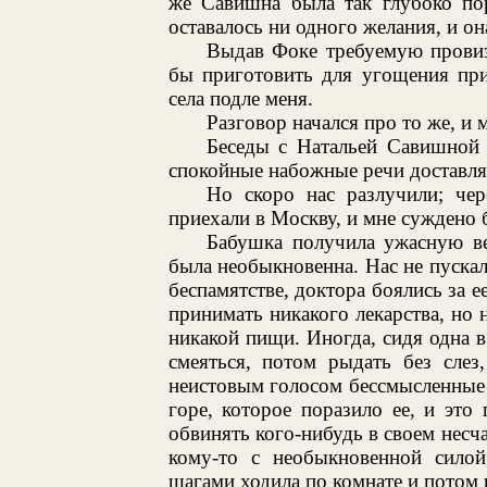
же Савишна была так глубоко пор
оставалось ни одного желания, и он
Выдав Фоке требуемую провиз
бы приготовить для угощения прич
села подле меня.
Разговор начался про то же, и 
Беседы с Натальей Савишной 
спокойные набожные речи доставлял
Но скоро нас разлучили; че
приехали в Москву, и мне суждено 
Бабушка получила ужасную ве
была необыкновенна. Нас не пускал
беспамятстве, доктора боялись за е
принимать никакого лекарства, но н
никакой пищи. Иногда, сидя одна в 
смеяться, потом рыдать без слез
неистовым голосом бессмысленные 
горе, которое поразило ее, и это
обвинять кого-нибудь в своем несча
кому-то с необыкновенной силой
шагами ходила по комнате и потом п