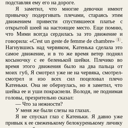
подставляя ему его на дороге.
Я заметил, что многие девочки имеют
привычку подергивать плечами, стараясь этим
движением привести спустившееся платье с
открытой шеей на настоящее место. Еще помню,
что Мими всегда сердилась за это движение и
1
говорила: «C'est un geste de femme de chambre»
.
Нагнувшись над червяком, Катенька сделала это
самое движение, и в то же время ветер поднял
косыночку с ее беленькой шейки. Плечико во
время этого движения было на два пальца от
моих губ, Я смотрел уже не на червяка, смотрел-
смотрел и изо всех сил поцеловал плечо
Катеньки. Она не обернулась, но я заметил, что
шейка ее и уши покраснели. Володя, не поднимая
головы, презрительно сказал:
— Что за нежности?
У меня же были слезы на глазах.
Я не спускал глаз с Катеньки. Я давно уже
привык к ее свеженькому белокуренькому личику