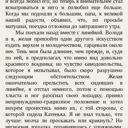
и всегда любил его; но теперь я внимательнее стал
всматриваться в него и полюбил еще больше.
Когда мы подошли к большим, папа, к великой
нашей радости, объявил, что, по просьбе
матушки, поездка отложена до завтрашнего утра.
Мы поехали назад вместе с линейкой. Володя
и я, желая превзойти один другого искусством
ездить верхом и молодечеством, гарцевали около
нее. Тень моя была длиннее, чем прежде, и, судя
по ней, я предполагал, что имею вид довольно
красивого всадника; но чувство самодовольства,
которое я испытывал, было скоро разрушено
следующим обстоятельством. Желая
окончательно прельстить всех сидевших в
линейке, я отстал немного, потом с помощью
хлыста и ног разогнал свою лошадку, принял
непринужденно-грациозное положение и хотел
вихрем пронестись мимо их, с той стороны, с
которой сидела Катенька. Я не знал только, что
лучше: молча ли проскакать или крикнуть? Но
несносная лошадка, поравнявшись с упряжными,