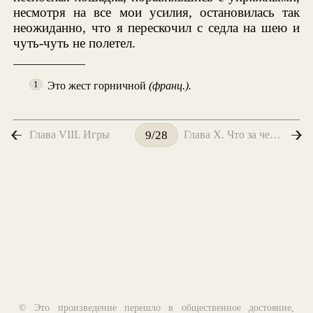
несмотря на все мои усилия, остановилась так
неожиданно, что я перескочил с седла на шею и
чуть-чуть не полетел.
Это жест горничной
(франц.).
1
Глава VIII. Игры
Глава X. Что за человек был мой отец?
9/28
© Это произведение перешло в общественное достояние,