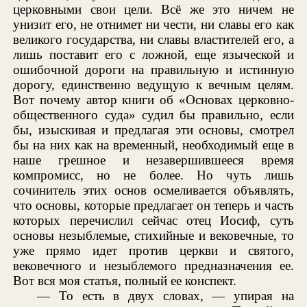
церковными свои цели. Всё же это ничем не
унизит его, не отнимет ни чести, ни славы его как
великого государства, ни славы властителей его, а
лишь поставит его с ложной, еще языческой и
ошибочной дороги на правильную и истинную
дорогу, единственно ведущую к вечным целям.
Вот почему автор книги об «Основах церковно-
общественного суда» судил бы правильно, если
бы, изыскивая и предлагая эти основы, смотрел
бы на них как на временный, необходимый еще в
наше грешное и незавершившееся время
компромисс, но не более. Но чуть лишь
сочинитель этих основ осмеливается объявлять,
что основы, которые предлагает он теперь и часть
которых перечислил сейчас отец Иосиф, суть
основы незыблемые, стихийные и вековечные, то
уже прямо идет против церкви и святого,
вековечного и незыблемого предназначения ее.
Вот вся моя статья, полный ее конспект.
— То есть в двух словах, — упирая на