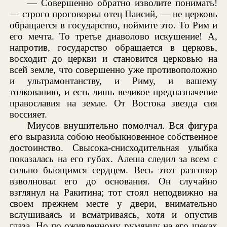
— Совершенно обратно изволите понимать!
— строго проговорил отец Паисий, — не церковь
обращается в государство, поймите это. То Рим и
его мечта. То третье диаволово искушение! А,
напротив, государство обращается в церковь,
восходит до церкви и становится церковью на
всей земле, что совершенно уже противоположно
и ультрамонтанству, и Риму, и вашему
толкованию, и есть лишь великое предназначение
православия на земле. От Востока звезда сия
воссияет.
Миусов внушительно помолчал. Вся фигура
его выразила собою необыкновенное собственное
достоинство. Свысока-снисходительная улыбка
показалась на его губах. Алеша следил за всем с
сильно бьющимся сердцем. Весь этот разговор
взволновал его до основания. Он случайно
взглянул на Ракитина; тот стоял неподвижно на
своем прежнем месте у двери, внимательно
вслушиваясь и всматриваясь, хотя и опустив
глаза. Но по оживленному румянцу на его щеках