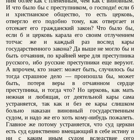
ним более как с плененным, чем как с виновным.
И что было бы с преступником, о господи! если б
и христианское общество, то есть церковь,
отвергло его подобно тому, как отвергает и
отсекает его гражданский закон? Что было бы,
если б и церковь карала его своим отлучением
тотчас же и каждый раз вослед кары
государственного закона? Да выше не могло бы и
быть отчаяния, по крайней мере для преступника
русского, ибо русские преступники еще веруют.
А впрочем, кто знает: может быть, случилось бы
тогда страшное дело — произошла бы, может
быть, потеря веры в отчаянном сердце
преступника, и тогда что? Но церковь, как мать
нежная и любящая, от деятельной кары сама
устраняется, так как и без ее кары слишком
больно наказан виновный государственным
судом, и надо же его хоть кому-нибудь пожалеть.
Главное же потому устраняется, что суд церкви
есть суд единственно вмещающий в себе истину и
ни с каким иным судом вследствие сего