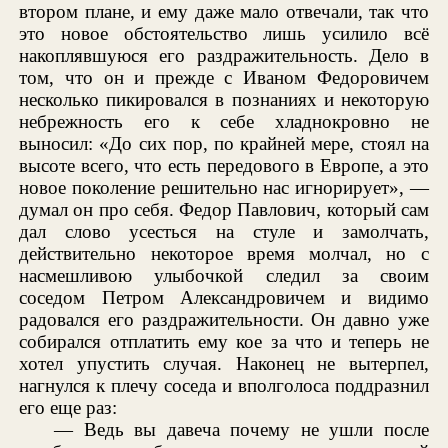
втором плане, и ему даже мало отвечали, так что
это новое обстоятельство лишь усилило всё
накоплявшуюся его раздражительность. Дело в
том, что он и прежде с Иваном Федоровичем
несколько пикировался в познаниях и некоторую
небрежность его к себе хладнокровно не
выносил: «До сих пор, по крайней мере, стоял на
высоте всего, что есть передового в Европе, а это
новое поколение решительно нас игнорирует», —
думал он про себя. Федор Павлович, который сам
дал слово усесться на стуле и замолчать,
действительно некоторое время молчал, но с
насмешливою улыбочкой следил за своим
соседом Петром Александровичем и видимо
радовался его раздражительности. Он давно уже
собирался отплатить ему кое за что и теперь не
хотел упустить случая. Наконец не вытерпел,
нагнулся к плечу соседа и вполголоса поддразнил
его еще раз:
— Ведь вы давеча почему не ушли после