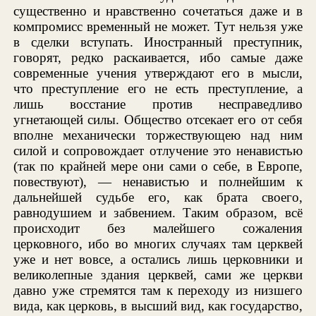
существенно и нравственно сочетаться даже и в
компромисс временный не может. Тут нельзя уже
в сделки вступать. Иностранный преступник,
говорят, редко раскаивается, ибо самые даже
современные учения утверждают его в мысли,
что преступление его не есть преступление, а
лишь восстание против несправедливо
угнетающей силы. Общество отсекает его от себя
вполне механически торжествующею над ним
силой и сопровождает отлучение это ненавистью
(так по крайней мере они сами о себе, в Европе,
повествуют), — ненавистью и полнейшим к
дальнейшей судьбе его, как брата своего,
равнодушием и забвением. Таким образом, всё
происходит без малейшего сожаления
церковного, ибо во многих случаях там церквей
уже и нет вовсе, а остались лишь церковники и
великолепные здания церквей, сами же церкви
давно уже стремятся там к переходу из низшего
вида, как церковь, в высший вид, как государство,