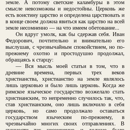
земле. А потому светские каламбуры в этом
смысле невозможны и недостойны. Церковь же
есть воистину царство и определена царствовать и
в конце своем должна явиться как царство на всей
земле несомненно — на что имеем обетование...
Он вдруг умолк, как бы сдержав себя. Иван
Федорович, почтительно и внимательно его
выслушав, с чрезвычайным спокойствием, но по-
прежнему охотно и простодушно продолжал,
обращаясь к старцу:
— Вся мысль моей статьи в том, что в
древние времена, первых трех веков
христианства, христианство на земле являлось
лишь церковью и было лишь церковь. Когда же
римское языческое государство возжелало стать
христианским, то непременно случилось так, что,
став христианским, оно лишь включило в себя
церковь, но само продолжало оставаться
государством языческим по-прежнему, в
чрезвычайно многих своих отправлениях. В
сущности так несомненно и должно было