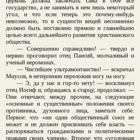
церковь должна заключать сама в себе всё
государство, а не занимать в нем лишь некоторый
угол, и что если теперь это почему-нибудь
невозможно, то в сущности вещей несомненно
должно быть поставлено прямою и главнейшею
целью всего дальнейшего развития христианского
общества.
— Совершенно справедливо! — твердо и
нервно проговорил отец Паисий, молчаливый и
ученый иеромонах.
— Чистейшее ультрамонтанство! — вскричал
Миусов, в нетерпении переложив ногу на ногу.
— Э, да у нас и гор-то нету! — воскликнул
отец Иосиф и, обращаясь к старцу, продолжал: —
Они отвечают, между прочим, на следующие
«основные и существенные» положения своего
противника, духовного лица, заметьте себе.
Первое: что «ни один общественный союз не
может и не должен присвоивать себе власть —
распоряжаться гражданскими и политическими
правами своих членов». Второе: что «уголовная