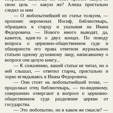
свою цель — какую же? Алеша пристально
следил за ним
— О любопытнейшей их статье толкуем, —
произнес иеромонах Иосиф, библиотекарь,
обращаясь к старцу и указывая на Ивана
Федоровича. — Нового много выводят, да,
кажется, идея-то о двух концах. По поводу
вопроса о церковно-общественном суде и
обширности его права ответили журнальною
статьею одному духовному лицу, написавшему о
вопросе сем целую книгу...
— К сожалению, вашей статьи не читал, но о
ней слышал, — ответил старец, пристально и
зорко вглядываясь в Ивана Федоровича.
— Они стоят на любопытнейшей точке, —
продолжал отец библиотекарь, — по-видимому,
совершенно отвергают в вопросе о церковно-
общественном суде разделение церкви от
государства.
— Это любопытно, но в каком же смысле? —