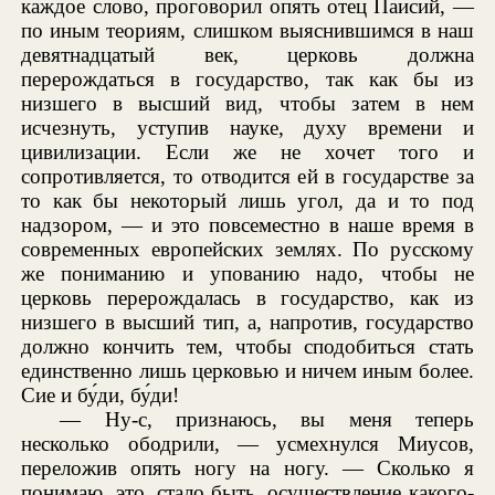
каждое слово, проговорил опять отец Паисий, —
по иным теориям, слишком выяснившимся в наш
девятнадцатый век, церковь должна
перерождаться в государство, так как бы из
низшего в высший вид, чтобы затем в нем
исчезнуть, уступив науке, духу времени и
цивилизации. Если же не хочет того и
сопротивляется, то отводится ей в государстве за
то как бы некоторый лишь угол, да и то под
надзором, — и это повсеместно в наше время в
современных европейских землях. По русскому
же пониманию и упованию надо, чтобы не
церковь перерождалась в государство, как из
низшего в высший тип, а, напротив, государство
должно кончить тем, чтобы сподобиться стать
единственно лишь церковью и ничем иным более.
Сие и бу́ди, бу́ди!
— Ну-с, признаюсь, вы меня теперь
несколько ободрили, — усмехнулся Миусов,
переложив опять ногу на ногу. — Сколько я
понимаю, это, стало быть, осуществление какого-