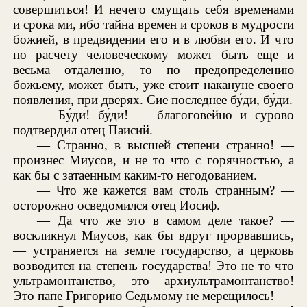
совершиться! И нечего смущать себя временами
и срока ми, ибо тайна времен и сроков в мудрости
божией, в предвидении его и в любви его. И что
по расчету человеческому может быть еще и
весьма отдаленно, то по предопределению
божьему, может быть, уже стоит накануне своего
появления, при дверях. Сие последнее бу́ди, бу́ди.
— Бу́ди! бу́ди! — благоговейно и сурово
подтвердил отец Паисий.
— Странно, в высшей степени странно! —
произнес Миусов, и не то что с горячностью, а
как бы с затаенным каким-то негодованием.
— Что же кажется вам столь странным? —
осторожно осведомился отец Иосиф.
— Да что же это в самом деле такое? —
воскликнул Миусов, как бы вдруг прорвавшись,
— устраняется на земле государство, а церковь
возводится на степень государства! Это не то что
ультрамонтанство, это архиультрамонтанство!
Это папе Григорию Седьмому не мерещилось!