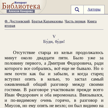
Авторы
Ф. Достоевский
.
Братья Карамазовы
.
Часть первая
.
Книга
вторая
V
Бу́ди, бу́ди!
Отсутствие старца из кельи продолжалось
минут около двадцати пяти. Было уже за
половину первого, а Дмитрия Федоровича, ради
которого все собрались, всё еще не бывало. Но о
нем почти как бы и забыли, и когда старец
вступил опять в келью, то застал самый
оживленный общий разговор между своими
гостями. В разговоре участвовали прежде всего
Иван Федорович и оба иеромонаха. Ввязывался,
и по-видимому очень горячо, в разговор и
Миусов, но ему опять не везло; он был видимо на