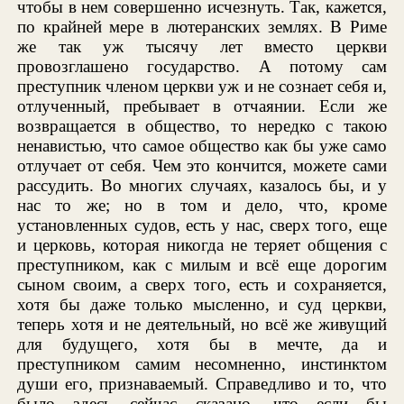
чтобы в нем совершенно исчезнуть. Так, кажется,
по крайней мере в лютеранских землях. В Риме
же так уж тысячу лет вместо церкви
провозглашено государство. А потому сам
преступник членом церкви уж и не сознает себя и,
отлученный, пребывает в отчаянии. Если же
возвращается в общество, то нередко с такою
ненавистью, что самое общество как бы уже само
отлучает от себя. Чем это кончится, можете сами
рассудить. Во многих случаях, казалось бы, и у
нас то же; но в том и дело, что, кроме
установленных судов, есть у нас, сверх того, еще
и церковь, которая никогда не теряет общения с
преступником, как с милым и всё еще дорогим
сыном своим, а сверх того, есть и сохраняется,
хотя бы даже только мысленно, и суд церкви,
теперь хотя и не деятельный, но всё же живущий
для будущего, хотя бы в мечте, да и
преступником самим несомненно, инстинктом
души его, признаваемый. Справедливо и то, что
было здесь сейчас сказано, что если бы