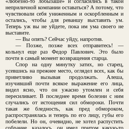
«любезно-то лобызаше» и согласились в такой
неприличной компании оставаться? А потому, что
чувствовали себя униженным и оскорбленным и
остались, чтобы для реваншу выставить ум.
Теперь уж вы не уйдете, пока им ума своего не
выставите.
— Вы опять? Сейчас уйду, напротив.
— Позже, позже всех отправитесь! —
кольнул еще раз Федор Павлович. Это было
почти в самый момент возвращения старца.
Спор на одну минутку затих, но старец,
усевшись на прежнее место, оглядел всех, как бы
приветливо вызывая продолжать. Алеша,
изучивший почти всякое выражение его лица,
видел ясно, что он ужасно утомлен и себя
пересиливает. В последнее время болезни с ним
случались от истощения сил обмороки. Почти
такая же бледность, как пред обмороком,
распространялась и теперь по его лицу, губы его
побелели. Но он, очевидно, не хотел распустить
собрание, казалось, он имел притом какую-то