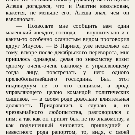
Алеша догадался, что и Ракитин взволнован,
кажется, не меньше его, Алеша знал, чем он
взволнован.
— Позвольте мне сообщить вам один
маленький анекдот, господа, — внушительно и с
каким-то особенно осанистым видом проговорил
вдруг Миусов. — В Париже, уже несколько лет
тому, вскоре после декабрьского переворота, мне
пришлось однажды, делая по знакомству визит
одному очень-очень важному и управляющему
тогда лицу, повстречать у него одного
прелюбопытнейшего господина. Был этот
индивидуум не то что сыщиком, а вроде
управляющего целою командой политических
сыщиков, — в своем роде довольно влиятельная
должность. Придравшись к случаю, я, из
чрезвычайного любопытства, разговорился с
ним; а так как он принят был не по знакомству, а
как подчиненный чиновник, пришедший с
известного рода рапортом, то, видя, с своей