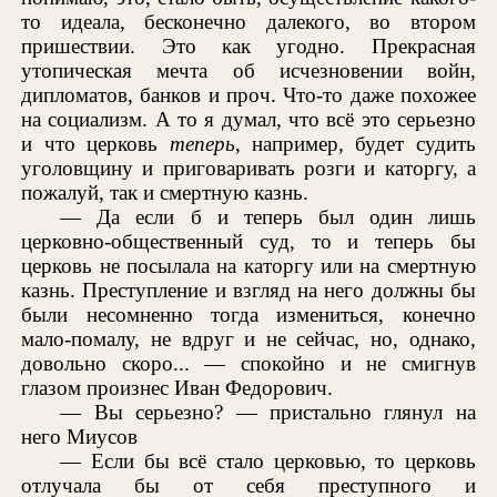
то идеала, бесконечно далекого, во втором
пришествии. Это как угодно. Прекрасная
утопическая мечта об исчезновении войн,
дипломатов, банков и проч. Что-то даже похожее
на социализм. А то я думал, что всё это серьезно
и что церковь
теперь
, например, будет судить
уголовщину и приговаривать розги и каторгу, а
пожалуй, так и смертную казнь.
— Да если б и теперь был один лишь
церковно-общественный суд, то и теперь бы
церковь не посылала на каторгу или на смертную
казнь. Преступление и взгляд на него должны бы
были несомненно тогда измениться, конечно
мало-помалу, не вдруг и не сейчас, но, однако,
довольно скоро... — спокойно и не смигнув
глазом произнес Иван Федорович.
— Вы серьезно? — пристально глянул на
него Миусов
— Если бы всё стало церковью, то церковь
отлучала бы от себя преступного и