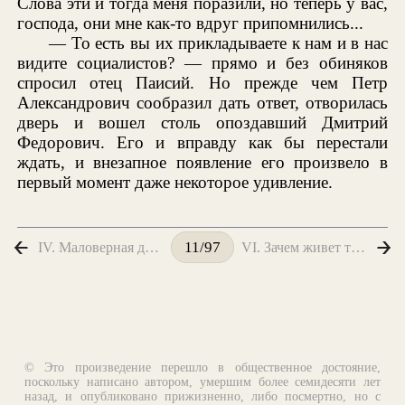
Слова эти и тогда меня поразили, но теперь у вас,
господа, они мне как-то вдруг припомнились...
— То есть вы их прикладываете к нам и в нас
видите социалистов? — прямо и без обиняков
спросил отец Паисий. Но прежде чем Петр
Александрович сообразил дать ответ, отворилась
дверь и вошел столь опоздавший Дмитрий
Федорович. Его и вправду как бы перестали
ждать, и внезапное появление его произвело в
первый момент даже некоторое удивление.
IV. Маловерная дама
VI. Зачем живет такой человек!
11/97
© Это произведение перешло в общественное достояние,
поскольку написано автором, умершим более семидесяти лет
назад, и опубликовано прижизненно, либо посмертно, но с