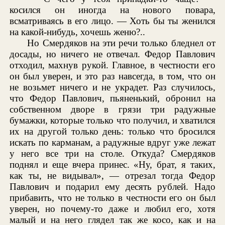
косился он иногда на нового повара,
всматриваясь в его лицо. — Хоть бы ты женился
на какой-нибудь, хочешь женю?..
Но Смердяков на эти речи только бледнел от
досады, но ничего не отвечал. Федор Павлович
отходил, махнув рукой. Главное, в честности его
он был уверен, и это раз навсегда, в том, что он
не возьмет ничего и не украдет. Раз случилось,
что Федор Павлович, пьяненький, обронил на
собственном дворе в грязи три радужные
бумажки, которые только что получил, и хватился
их на другой только день: только что бросился
искать по карманам, а радужные вдруг уже лежат
у него все три на столе. Откуда? Смердяков
поднял и еще вчера принес. «Ну, брат, я таких,
как ты, не видывал», — отрезал тогда Федор
Павлович и подарил ему десять рублей. Надо
прибавить, что не только в честности его он был
уверен, но почему-то даже и любил его, хотя
малый и на него глядел так же косо, как и на