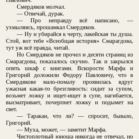
Смердяков молчал.
— Отвечай, дурак.
— Про неправду всё написано, —
ухмыляясь, прошамкал Смердяков.
— Ну и убирайся к черту, лакейская ты душа.
Стой, вот тебе «Всеобщая история» Смарагдова,
тут уж всё правда, читай.
Но Смердяков не прочел и десяти страниц из
Смарагдова, показалось скучно. Так и закрылся
опять шкаф с книгами. Вскорости Марфа и
Григорий доложили Федору Павловичу, что в
Смердякове мало-помалу проявилась вдруг
ужасная какая-то брезгливость: сидит за супом,
возьмет ложку и ищет-ищет в супе, нагибается,
высматривает, почерпнет ложку и подымет на
свет.
— Таракан, что ли? — спросит, бывало,
Григорий.
— Муха, может, — заметит Марфа.
Чистоплотный юноша никогда не отвечал, но