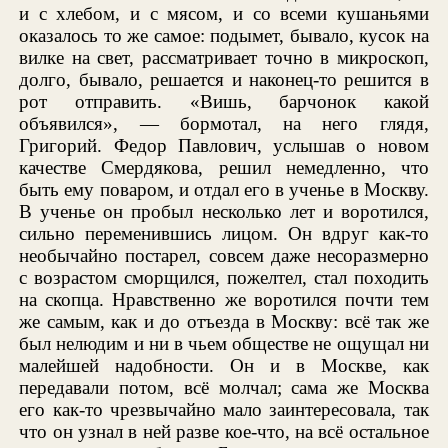
и с хлебом, и с мясом, и со всеми кушаньями
оказалось то же самое: подымет, бывало, кусок на
вилке на свет, рассматривает точно в микроскоп,
долго, бывало, решается и наконец-то решится в
рот отправить. «Вишь, барчонок какой
объявился», — бормотал, на него глядя,
Григорий. Федор Павлович, услышав о новом
качестве Смердякова, решил немедленно, что
быть ему поваром, и отдал его в ученье в Москву.
В ученье он пробыл несколько лет и воротился,
сильно переменившись лицом. Он вдруг как-то
необычайно постарел, совсем даже несоразмерно
с возрастом сморщился, пожелтел, стал походить
на скопца. Нравственно же воротился почти тем
же самым, как и до отъезда в Москву: всё так же
был нелюдим и ни в чьем обществе не ощущал ни
малейшей надобности. Он и в Москве, как
передавали потом, всё молчал; сама же Москва
его как-то чрезвычайно мало заинтересовала, так
что он узнал в ней разве кое-что, на всё остальное