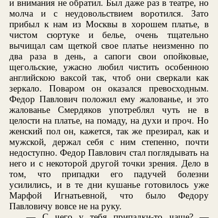
и внимания не обратил. Был даже раз в театре, но
молча и с неудовольствием воротился. Зато
прибыл к нам из Москвы в хорошем платье, в
чистом сюртуке и белье, очень тщательно
вычищал сам щеткой свое платье неизменно по
два раза в день, а сапоги свои опойковые,
щегольские, ужасно любил чистить особенною
английскою ваксой так, чтоб они сверкали как
зеркало. Поваром он оказался превосходным.
Федор Павлович положил ему жалованье, и это
жалованье Смердяков употреблял чуть не в
целости на платье, на помаду, на духи и проч. Но
женский пол он, кажется, так же презирал, как и
мужской, держал себя с ним степенно, почти
недоступно. Федор Павлович стал поглядывать на
него и с некоторой другой точки зрения. Дело в
том, что припадки его падучей болезни
усилились, и в те дни кушанье готовилось уже
Марфой Игнатьевной, что было Федору
Павловичу вовсе не на руку.
— С чего у тебя припадки-то чаще? —