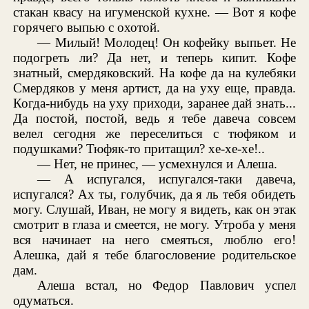
стакан квасу на игуменской кухне. — Вот я кофе
горячего выпью с охотой.
— Милый! Молодец! Он кофейку выпьет. Не
подогреть ли? Да нет, и теперь кипит. Кофе
знатный, смердяковский. На кофе да на кулебяки
Смердяков у меня артист, да на уху еще, правда.
Когда-нибудь на уху приходи, заранее дай знать...
Да постой, постой, ведь я тебе давеча совсем
велел сегодня же переселиться с тюфяком и
подушками? Тюфяк-то притащил? хе-хе-хе!..
— Нет, не принес, — усмехнулся и Алеша.
— А испугался, испугался-таки давеча,
испугался? Ах ты, голубчик, да я ль тебя обидеть
могу. Слушай, Иван, не могу я видеть, как он этак
смотрит в глаза и смеется, не могу. Утроба у меня
вся начинает на него смеяться, люблю его!
Алешка, дай я тебе благословение родительское
дам.
Алеша встал, но Федор Павлович успел
одуматься.