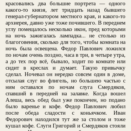
красовались два большие портрета — одного
какого-то князя, лет тридцать назад бывшего
генерал-губернатором местного края, и какого-то
архиерея, давно уже тоже почившего. В переднем
углу помещалось несколько икон, пред которыми
на ночь зажигалась лампадка... не столько из
благоговения, сколько для того, чтобы комната на
ночь была освещена. Федор Павлович ложился
по ночам очень поздно, часа в три, в четыре утра,
а до тех пор всё, бывало, ходит по комнате или
сидит в креслах и думает. Такую привычку
сделал. Ночевал он нередко совсем один в доме,
отсылая слуг во флигель, но большею частью с
ним оставался по ночам слуга Смердяков,
спавший в передней на залавке. Когда вошел
Алеша, весь обед был уже покончен, но подано
было варенье и кофе. Федор Павлович любил
после обеда сладости с коньячком. Иван
Федорович находился тут же за столом и тоже
кушал кофе. Слуги Григорий и Смердяков стояли