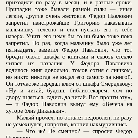
приходили по разу в месяц, и в разные сроки.
Припадки тоже бывали разной силы — иные
легкие, другие очень жестокие. Федор Павлович
запретил наистрожайше Григорию наказывать
мальчишку телесно и стал пускать его к себе
наверх. Учить его чему бы то ни было тоже пока
запретил. Но раз, когда мальчику было уже лет
пятнадцать, заметил Федор Павлович, что тот
бродит около шкафа с книгами и сквозь стекло
читает их названия. У Федора Павловича
водилось книг довольно, томов сотня с лишком,
но никто никогда не видал его самого за книгой.
Он тотчас же передал ключ от шкафа Смердякову:
«Ну и читай, будешь библиотекарем, чем по
двору шляться, садись да читай. Вот прочти эту»,
— и Федор Павлович вынул ему «Вечера на
хуторе близ Диканьки».
Малый прочел, но остался недоволен, ни разу
не усмехнулся, напротив, кончил нахмурившись.
— Что ж? Не смешно? — спросил Федор
Павлович.