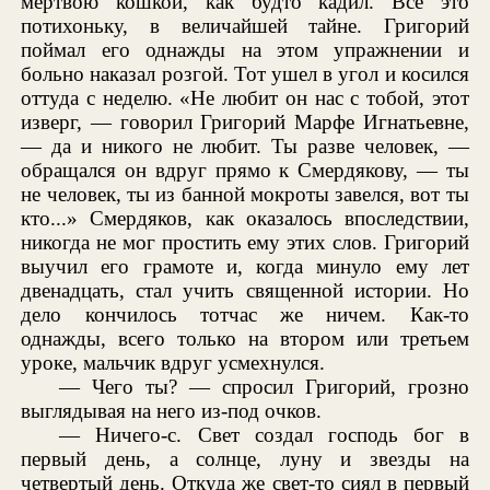
мертвою кошкой, как будто кадил. Всё это
потихоньку, в величайшей тайне. Григорий
поймал его однажды на этом упражнении и
больно наказал розгой. Тот ушел в угол и косился
оттуда с неделю. «Не любит он нас с тобой, этот
изверг, — говорил Григорий Марфе Игнатьевне,
— да и никого не любит. Ты разве человек, —
обращался он вдруг прямо к Смердякову, — ты
не человек, ты из банной мокроты завелся, вот ты
кто...» Смердяков, как оказалось впоследствии,
никогда не мог простить ему этих слов. Григорий
выучил его грамоте и, когда минуло ему лет
двенадцать, стал учить священной истории. Но
дело кончилось тотчас же ничем. Как-то
однажды, всего только на втором или третьем
уроке, мальчик вдруг усмехнулся.
— Чего ты? — спросил Григорий, грозно
выглядывая на него из-под очков.
— Ничего-с. Свет создал господь бог в
первый день, а солнце, луну и звезды на
четвертый день. Откуда же свет-то сиял в первый