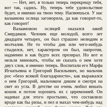
— Нет, нет, я только теперь перекрещу тебя,
вот так, садись. Ну, теперь тебе удовольствие
будет, и именно на твою тему. Насмеешься. У нас
валаамова ослица заговорила, да как говорит-то,
как говорит!
Валаамовою ослицей оказался лакей
Смердяков. Человек еще молодой, всего лет
двадцати четырех, он был страшно нелюдим и
молчалив. Не то чтобы дик или чего-нибудь
стыдился, нет, характером он был, напротив,
надменен и как будто всех презирал. Но вот и
нельзя миновать, чтобы не сказать о нем хотя
двух слов, и именно теперь. Воспитали его Марфа
Игнатьевна и Григорий Васильевич, но мальчик
рос «безо всякой благодарности», как выражался
о нем Григорий, мальчиком диким и смотря на
свет из угла. В детстве он очень любил вешать
кошек и потом хоронить их с церемонией. Он
надевал для этого простыню, что составляло
вроде как бы ризы, и пел и махал чем-нибудь над