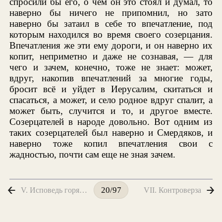
спросили бы его, о чем он это стоял и думал, то
наверно бы ничего не припомнил, но зато
наверно бы затаил в себе то впечатление, под
которым находился во время своего созерцания.
Впечатления же эти ему дороги, и он наверно их
копит, неприметно и даже не сознавая, — для
чего и зачем, конечно, тоже не знает: может,
вдруг, накопив впечатлений за многие годы,
бросит всё и уйдет в Иерусалим, скитаться и
спасаться, а может, и село родное вдруг спалит, а
может быть, случится и то, и другое вместе.
Созерцателей в народе довольно. Вот одним из
таких созерцателей был наверно и Смердяков, и
наверно тоже копил впечатления свои с
жадностью, почти сам еще не зная зачем.
V. Исповедь горячего сердца. «Вверх пятами»
VII. Контроверза
20/97