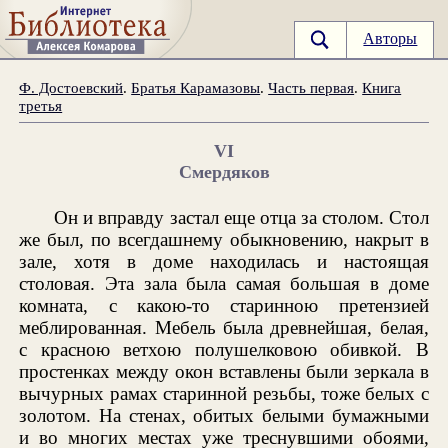
Авторы
Ф. Достоевский
.
Братья Карамазовы
.
Часть первая
.
Книга
третья
VI
Смердяков
Он и вправду застал еще отца за столом. Стол
же был, по всегдашнему обыкновению, накрыт в
зале, хотя в доме находилась и настоящая
столовая. Эта зала была самая большая в доме
комната, с какою-то старинною претензией
меблированная. Мебель была древнейшая, белая,
с красною ветхою полушелковою обивкой. В
простенках между окон вставлены были зеркала в
вычурных рамах старинной резьбы, тоже белых с
золотом. На стенах, обитых белыми бумажными
и во многих местах уже треснувшими обоями,