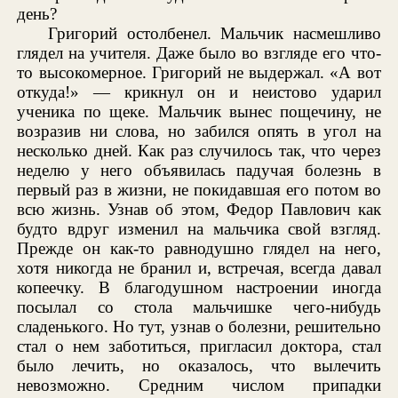
день?
Григорий остолбенел. Мальчик насмешливо
глядел на учителя. Даже было во взгляде его что-
то высокомерное. Григорий не выдержал. «А вот
откуда!» — крикнул он и неистово ударил
ученика по щеке. Мальчик вынес пощечину, не
возразив ни слова, но забился опять в угол на
несколько дней. Как раз случилось так, что через
неделю у него объявилась падучая болезнь в
первый раз в жизни, не покидавшая его потом во
всю жизнь. Узнав об этом, Федор Павлович как
будто вдруг изменил на мальчика свой взгляд.
Прежде он как-то равнодушно глядел на него,
хотя никогда не бранил и, встречая, всегда давал
копеечку. В благодушном настроении иногда
посылал со стола мальчишке чего-нибудь
сладенького. Но тут, узнав о болезни, решительно
стал о нем заботиться, пригласил доктора, стал
было лечить, но оказалось, что вылечить
невозможно. Средним числом припадки