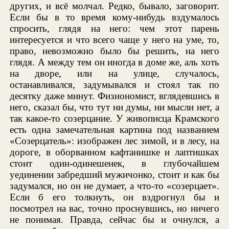
других, и всё молчал. Редко, бывало, заговорит.
Если бы в то время кому-нибудь вздумалось
спросить, глядя на него: чем этот парень
интересуется и что всего чаще у него на уме, то,
право, невозможно было бы решить, на него
глядя. А между тем он иногда в доме же, аль хоть
на дворе, или на улице, случалось,
останавливался, задумывался и стоял так по
десятку даже минут. Физиономист, вглядевшись в
него, сказал бы, что тут ни думы, ни мысли нет, а
так какое-то созерцание. У живописца Крамского
есть одна замечательная картина под названием
«Созерцатель»: изображен лес зимой, и в лесу, на
дороге, в оборванном кафтанишке и лаптишках
стоит один-одинешенек, в глубочайшем
уединении забредший мужичонко, стоит и как бы
задумался, но он не думает, а что-то «созерцает».
Если б его толкнуть, он вздрогнул бы и
посмотрел на вас, точно проснувшись, но ничего
не понимая. Правда, сейчас бы и очнулся, а