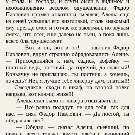
у стола. И господа, и слуги были в видимом и
необыкновенно веселом одушевлении. Федор
Павлович громко хохотал и смеялся; Алеша еще
из сеней услышал его визгливый, столь знакомый
ему прежде смех и тотчас же заключил, по звукам
смеха, что отец еще далеко не пьян, а пока лишь
всего благодушествует.
— Вот и он, вот и он! — завопил Федор
Павлович, вдруг страшно обрадовавшись Алеше.
— Присоединяйся к нам, садись, кофейку —
постный ведь, постный, да горячий, да славный!
Коньячку не приглашаю, ты постник, а хочешь,
хочешь? Нет, я лучше тебе ликерцу дам, знатный!
— Смердяков, сходи в шкаф, на второй полке
направо, вот ключи, живей!
Алеша стал было от ликера отказываться.
— Всё равно подадут, не для тебя, так для
нас, — сиял Федор Павлович. — Да постой, ты
обедал аль нет?
— Обедал, — сказал Алеша, съевший, по
правде, всего только ломоть хлеба и выпивший