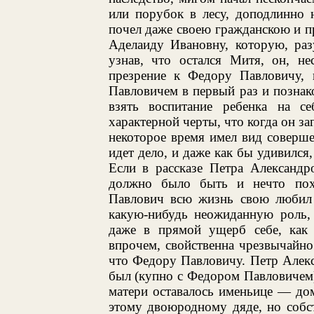
или порубок в лесу, доподлинно 
почел даже своею гражданскою и 
Аделаиду Ивановну, которую, раз
узнав, что остался Митя, он, не
презрение к Федору Павловичу, 
Павловичем в первый раз и познак
взять воспитание ребенка на с
характерной черты, что когда он з
некоторое время имел вид соверш
идет дело, и даже как бы удивился,
Если в рассказе Петра Александр
должно было быть и нечто пох
Павлович всю жизнь свою любил п
какую-нибудь неожиданную роль, 
даже в прямой ущерб себе, как в
впрочем, свойственна чрезвычайн
что Федору Павловичу. Петр Алекс
был (купно с Федором Павловичем)
матери оставалось именьице — дом
этому двоюродному дяде, но собст