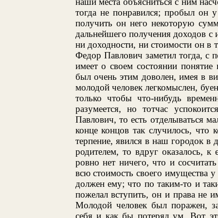
наши места объясниться с ним насч
тогда не понравился; пробыл он у
получить он него некоторую сумм
дальнейшего получения доходов с 
ни доходности, ни стоимости он в т
Федор Павлович заметил тогда, с п
имеет о своем состоянии понятие
был очень этим доволен, имея в в
молодой человек легкомыслен, буен,
только чтобы что-нибудь временн
разумеется, но тотчас успокоитс
Павлович, то есть отделываться м
конце концов так случилось, что к
терпение, явился в наш городок в 
родителем, то вдруг оказалось, к
ровно нет ничего, что и сосчитат
всю стоимость своего имущества у
должен ему; что по таким-то и таки
пожелал вступить, он и права не им
Молодой человек был поражен, за
себя и как бы потерял ум. Вот эт