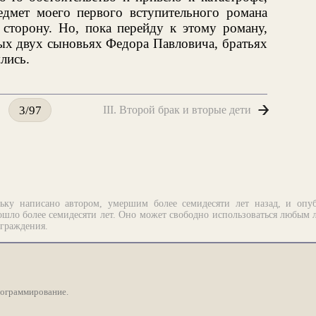
едмет моего первого вступительного романа
 сторону. Но, пока перейду к этому роману,
ных двух сыновьях Федора Павловича, братьях
лись.
III. Второй брак и вторые дети
3/97
ьку написано автором, умершим более семидесяти лет назад, и опу
шло более семидесяти лет. Оно может свободно использоваться любым 
аграждения.
рограммирование.