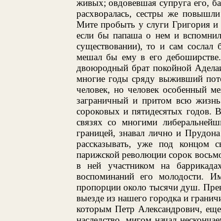
живых; овдовевшая супруга его, б
расхворалась, сестры же повышли
Мите пробыть у слуги Григория и 
если бы папаша о нем и вспомнил
существовании), то и сам сослал 
мешал бы ему в его дебоширстве.
двоюродный брат покойной Адела
многие годы сряду выживший пото
человек, но человек особенный м
заграничный и притом всю жизнь 
сороковых и пятидесятых годов. 
связях со многими либеральнейш
границей, знавал лично и Прудон
рассказывать, уже под концом с
парижской революции сорок восьмог
в ней участником на баррикад
воспоминаний его молодости. Им
пропорции около тысячи душ. Прев
выезде из нашего городка и гранич
которым Петр Александрович, еще
наследство, мигом начал нескончае