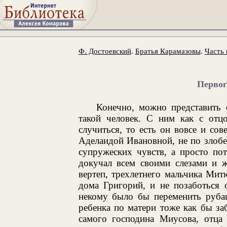
Ф. Достоевский
.
Братья Карамазовы
.
Часть 
Первог
Конечно, можно представить 
такой человек. С ним как с отц
случиться, то есть он вовсе и со
Аделаидой Ивановной, не по злобе
супружеских чувств, а просто по
докучал всем своими слезами и ж
вертеп, трехлетнего мальчика Мит
дома Григорий, и не позаботься 
некому было бы переменить рубаш
ребенка по матери тоже как бы заб
самого господина Миусова, отца