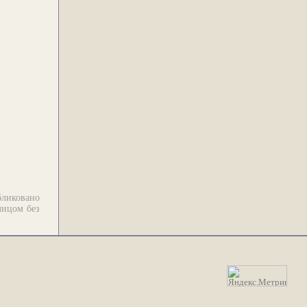
бликовано
лицом без