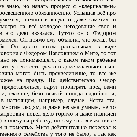
не знаю, но начать процесс с «клерикалами»
просвещенною обязанностью. Услышав всё про
умеется, помнил и когда-то даже заметил, и
смотря на всё молодое негодование свое и
в это дело ввязался. Тут-то он с Федором
омился. Он прямо ему объявил, что желал бы
ебя. Он долго потом рассказывал, в виде
аговорил с Федором Павловичем о Мите, то тот
енно не понимающего, о каком таком ребенке
 что у него есть где-то в доме маленький сын.
овича могло быть преувеличение, то всё же
ожее на правду. Но действительно Федор
редставляться, вдруг проиграть пред вами
и, главное, безо всякой иногда надобности,
 настоящем, например, случае. Черта эта,
о многим людям, и даже весьма умным, не то
андрович повел дело горячо и даже назначен
 в опекуны ребенку, потому что всё же после
 и поместье. Митя действительно переехал к
венного семейства у того не было, а так как