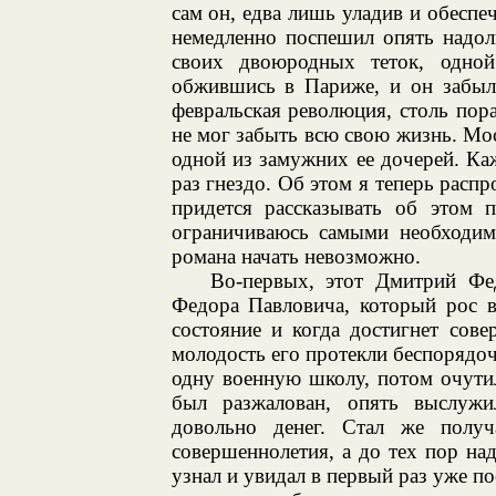
сам он, едва лишь уладив и обеспе
немедленно поспешил опять надол
своих двоюродных теток, одной
обжившись в Париже, и он забыл 
февральская революция, столь пор
не мог забыть всю свою жизнь. Мо
одной из замужних ее дочерей. Ка
раз гнездо. Об этом я теперь распр
придется рассказывать об этом 
ограничиваюсь самыми необходим
романа начать невозможно.
Во-первых, этот Дмитрий Фе
Федора Павловича, который рос в
состояние и когда достигнет сов
молодость его протекли беспорядоч
одну военную школу, потом очутил
был разжалован, опять выслужи
довольно денег. Стал же полу
совершеннолетия, а до тех пор над
узнал и увидал в первый раз уже п