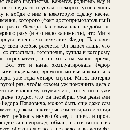
ет своего имущества. Кажется, родитель ему и
 него недолго и уехал поскорей, успев лишь
у и войдя с ним в некоторую сделку насчет
имения, которого (факт достопримечательный)
от раз от Федора Павловича так и не добился.
ервого разу (и это надо запомнить), что Митя
 преувеличенное и неверное. Федор Павлович
иду свои особые расчеты. Он вывел лишь, что
 со страстями, нетерпелив, кутила и которому
о перехватить, и он хоть на малое время,
я. Вот это и начал эксплуатировать Федор
алыми подачками, временными высылками, и в
огда, уже года четыре спустя, Митя, потеряв
другой раз, чтобы совсем уж покончить дела с
 его величайшему изумлению, что у него уже
ь даже трудно, что он перебрал уже деньгами
 Федора Павловича, может быть еще даже сам
м-то сделкам, в которые сам тогда-то и тогда
еет требовать ничего более, и проч., и проч.
подозрил неправду, обман, почти вышел из
о-то обстоятельство и привело к катастрофе,