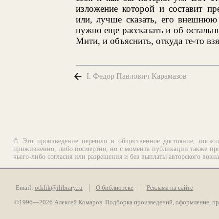
изложение которой и составит пр
или, лучше сказать, его внешнюю
нужно еще рассказать и об осталь
Мити, и объяснить, откуда те-то взя
I. Федор Павлович Карамазов
© Это произведение перешло в общественное достояние, поскол
прижизненно, либо посмертно, но с момента публикации также про
чьего-либо согласия или разрешения и без выплаты авторского возн
Email:
otklik@ilibrary.ru
О библиотеке
Реклама на сайте
©1996—2026 Алексей Комаров. Подборка произведений, оформление, п