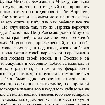
абушка Мити, переехавшая в Москву, слишком
 замуж, так что почти целый год пришлось
проживать у него в дворовой избе. Впрочем,
 (не мог же он в самом деле не знать о его
бы его опять в избу, так как ребенок всё же
 Но случилось так, что из Парижа вернулся
иды Ивановны, Петр Александрович Миусов,
м за границей, тогда же еще очень молодой
ежду Миусовыми, просвещенный, столичный,
свою европеец, а под конец жизни либерал
В продолжение своей карьеры он перебывал в
ими людьми своей эпохи, и в России и за
а и Бакунина и особенно любил вспоминать и
воих странствий, о трех днях февральской
о года, намекая, что чуть ли и сам он не был
ах. Это было одно из самых отраднейших
ел он состояние независимое, по прежней
осходное имение его находилось сейчас же на
ило с землей нашего знаменитого монастыря, с
 в самых молодых летах, как только получил
мый процесс за право каких-то ловель в реке