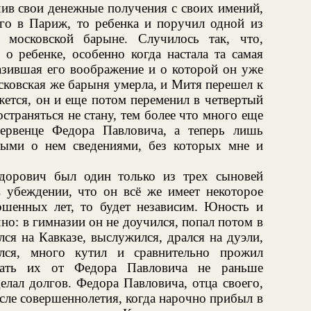
чив свои денежные получения с своих имений,
го в Париж, то ребенка и поручил одной из
 московской барыне. Случилось так, что,
о ребенке, особенно когда настала та самая
азившая его воображение и о которой он уже
сковская же барыня умерла, и Митя перешел к
жется, он и еще потом переменил в четвертый
остраняться не стану, тем более что много еще
первенце Федора Павловича, а теперь лишь
ыми о нем сведениями, без которых мне и
дорович был один только из трех сыновей
 убеждении, что он всё же имеет некоторое
ершенных лет, то будет независим. Юность и
но: в гимназии он не доучился, попал потом в
ся на Кавказе, выслужился, дрался на дуэли,
лся, много кутил и сравнительно прожил
чать их от Федора Павловича не раньше
елал долгов. Федора Павловича, отца своего,
осле совершеннолетия, когда нарочно прибыл в