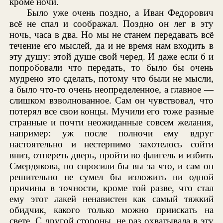
кроме ночи.
Было уже очень поздно, а Иван Федорович
всё не спал и соображал. Поздно он лег в эту
ночь, часа в два. Но мы не станем передавать всё
течение его мыслей, да и не время нам входить в
эту душу: этой душе свой черед. И даже если б и
попробовали что передать, то было бы очень
мудрено это сделать, потому что были не мысли,
а было что-то очень неопределенное, а главное —
слишком взволнованное. Сам он чувствовал, что
потерял все свои концы. Мучили его тоже разные
странные и почти неожиданные совсем желания,
например: уж после полночи ему вдруг
настоятельно и нестерпимо захотелось сойти
вниз, отпереть дверь, пройти во флигель и избить
Смердякова, но спросили бы вы за что, и сам он
решительно не сумел бы изложить ни одной
причины в точности, кроме той разве, что стал
ему этот лакей ненавистен как самый тяжкий
обидчик, какого только можно приискать на
свете. С другой стороны, не раз охватывала в эту