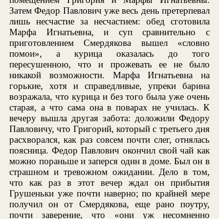
Затем Федор Павлович уже весь день претерпевал
лишь несчастие за несчастием: обед сготовила
Марфа Игнатьевна, и суп сравнительно с
приготовлением Смердякова вышел «словно
помои», а курица оказалась до того
пересушенною, что и прожевать ее не было
никакой возможности. Марфа Игнатьевна на
горькие, хотя и справедливые, упреки барина
возражала, что курица и без того была уже очень
старая, а что сама она в поварах не училась. К
вечеру вышла другая забота: доложили Федору
Павловичу, что Григорий, который с третьего дня
расхворался, как раз совсем почти слег, отнялась
поясница. Федор Павлович окончил свой чай как
можно пораньше и заперся один в доме. Был он в
страшном и тревожном ожидании. Дело в том,
что как раз в этот вечер ждал он прибытия
Грушеньки уже почти наверно; по крайней мере
получил он от Смердякова, еще рано поутру,
почти заверение, что «они уж несомненно