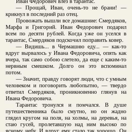
Иван Федорович влез в тарантас.
— Прощай, Иван, очень-то не брани! —
крикнул в последний раз отец.
Провожать вышли все домашние: Смердяков,
Марфа и Григорий. Иван Федорович подарил
всем по десяти рублей. Когда уже он уселся в
тарантас, Смердяков подскочил поправить ковер.
— Видишь... в Чермашню еду... — как-то
вдруг вырвалось у Ивана Федоровича, опять как
вчера, так само собою слетело, да еще с каким-то
нервным смешком. Долго он это вспоминал
потом.
— Значит, правду говорят люди, что с умным
человеком и поговорить любопытно, — твердо
ответил Смердяков, проникновенно глянув на
Ивана Федоровича.
Тарантас тронулся и помчался. В душе
путешественника было смутно, но он жадно
глядел кругом на поля, на холмы, на деревья, на
стаю гусей, пролетавшую над ним высоко по
ясному небу. И вдруг ему стало так хорошо. Он