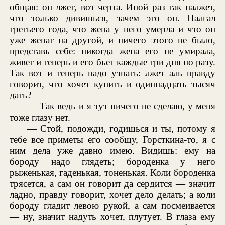
общая: он лжет, вот черта. Иной раз так налжет,
что только дивишься, зачем это он. Налгал
третьего года, что жена у него умерла и что он
уже женат на другой, и ничего этого не было,
представь себе: никогда жена его не умирала,
живет и теперь и его бьет каждые три дня по разу.
Так вот и теперь надо узнать: лжет аль правду
говорит, что хочет купить и одиннадцать тысяч
дать?
— Так ведь и я тут ничего не сделаю, у меня
тоже глазу нет.
— Стой, подожди, годишься и ты, потому я
тебе все приметы его сообщу, Горсткина-то, я с
ним дела уже давно имею. Видишь: ему на
бороду надо глядеть; бороденка у него
рыженькая, гаденькая, тоненькая. Коли бороденка
трясется, а сам он говорит да сердится — значит
ладно, правду говорит, хочет дело делать; а коли
бороду гладит левою рукой, а сам посмеивается
— ну, значит надуть хочет, плутует. В глаза ему