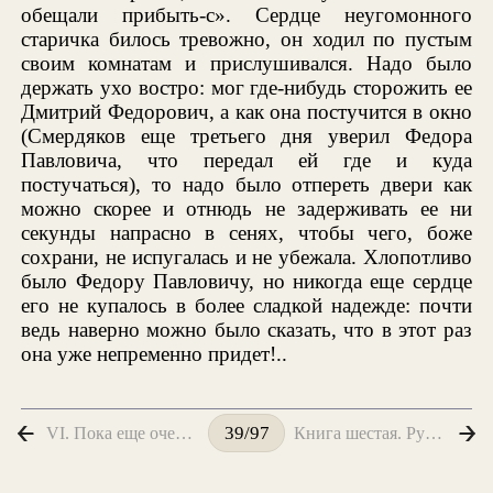
обещали прибыть-с». Сердце неугомонного
старичка билось тревожно, он ходил по пустым
своим комнатам и прислушивался. Надо было
держать ухо востро: мог где-нибудь сторожить ее
Дмитрий Федорович, а как она постучится в окно
(Смердяков еще третьего дня уверил Федора
Павловича, что передал ей где и куда
постучаться), то надо было отпереть двери как
можно скорее и отнюдь не задерживать ее ни
секунды напрасно в сенях, чтобы чего, боже
сохрани, не испугалась и не убежала. Хлопотливо
было Федору Павловичу, но никогда еще сердце
его не купалось в более сладкой надежде: почти
ведь наверно можно было сказать, что в этот раз
она уже непременно придет!..
VI. Пока еще очень неясная
Книга шестая. Русский инок
39/97