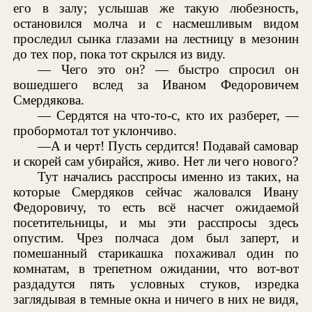
его в залу; услышав же такую любезность,
остановился молча и с насмешливым видом
проследил сынка глазами на лестницу в мезонин
до тех пор, пока тот скрылся из виду.
— Чего это он? — быстро спросил он
вошедшего вслед за Иваном Федоровичем
Смердякова.
— Сердятся на что-то-с, кто их разберет, —
пробормотал тот уклончиво.
—А и черт! Пусть сердится! Подавай самовар
и скорей сам убирайся, живо. Нет ли чего нового?
Тут начались расспросы именно из таких, на
которые Смердяков сейчас жаловался Ивану
Федоровичу, то есть всё насчет ожидаемой
посетительницы, и мы эти расспросы здесь
опустим. Чрез полчаса дом был заперт, и
помешанный старикашка похаживал один по
комнатам, в трепетном ожидании, что вот-вот
раздадутся пять условных стуков, изредка
заглядывая в темные окна и ничего в них не видя,