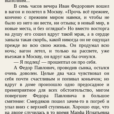
выполним...
В семь часов вечера Иван Федорович вошел
в вагон и полетел в Москву. «Прочь всё прежнее,
кончено с прежним миром навеки, и чтобы не
было из него ни вести, ни отзыва; в новый мир, в
новые места, и без оглядки!» Но вместо восторга
на душу его сошел вдруг такой мрак, а в сердце
заныла такая скорбь, какой никогда он не ощущал
прежде во всю свою жизнь. Он продумал всю
ночь; вагон летел, и только на рассвете, уже
въезжая в Москву, он вдруг как бы очнулся.
— Я подлец! — прошептал он про себя.
А Федор Павлович, проводив сынка, остался
очень доволен. Целые два часа чувствовал он
себя почти счастливым и попивал коньячок; но
вдруг в доме произошло одно предосадное и
пренеприятное для всех обстоятельство, мигом
повергшее Федора Павловича в большое
смятение: Смердяков пошел зачем-то в погреб и
упал вниз с верхней ступеньки. Хорошо еще, что
на дворе случилась в то время Марфа Игнатьевна