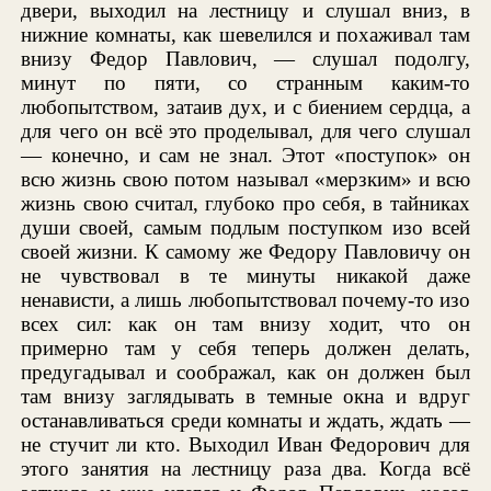
двери, выходил на лестницу и слушал вниз, в
нижние комнаты, как шевелился и похаживал там
внизу Федор Павлович, — слушал подолгу,
минут по пяти, со странным каким-то
любопытством, затаив дух, и с биением сердца, а
для чего он всё это проделывал, для чего слушал
— конечно, и сам не знал. Этот «поступок» он
всю жизнь свою потом называл «мерзким» и всю
жизнь свою считал, глубоко про себя, в тайниках
души своей, самым подлым поступком изо всей
своей жизни. К самому же Федору Павловичу он
не чувствовал в те минуты никакой даже
ненависти, а лишь любопытствовал почему-то изо
всех сил: как он там внизу ходит, что он
примерно там у себя теперь должен делать,
предугадывал и соображал, как он должен был
там внизу заглядывать в темные окна и вдруг
останавливаться среди комнаты и ждать, ждать —
не стучит ли кто. Выходил Иван Федорович для
этого занятия на лестницу раза два. Когда всё