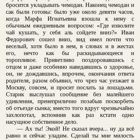
бросится укладывать чемодан. Наконец чемодан и
сак были готовы: было уже около девяти часов,
когда Марфа Игнатьевна взошла к нему с
обычным ежедневным вопросом: «Где изволите
чай кушать, у себя аль сойдете вниз?» Иван
Федорович сошел вниз, вид имел почти что
веселый, хотя было в нем, в словах и в жестах
его, нечто как бы раскидывающееся и
торопливое. Приветливо поздоровавшись с
отцом и даже особенно наведавшись о здоровье,
он, не дождавшись, впрочем, окончания ответа
родителя, разом объявил, что чрез час уезжает в
Москву, совсем, и просит послать за лошадьми.
Старик выслушал сообщение без малейшего
удивления, пренеприлично позабыв поскорбеть
об отъезде сынка; вместо того вдруг чрезвычайно
захлопотал, вспомнив как раз кстати одно
насущное собственное дело.
— Ах ты! Экой! Не сказал вчера... ну да всё
равно и сейчас уладим. Сделай ты мне милость