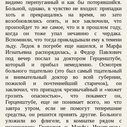
видимо перепуганный и как бы потерявшийся.
Больной, однако, в чувство не входил: припадки
хоть и прекращались на время, но зато
возобновлялись опять, и все заключили, что
произойдет то же самое, что и в прошлом году,
когда он тоже упал нечаянно с чердака.
Вспомнили, что тогда прикладывали ему к темени
льду. Ледок в погребе еще нашелся, и Марфа
Игнатьевна распорядилась, а Федор Павлович
под вечер послал за доктором Герценштубе,
который и прибыл немедленно. Осмотрев
больного тщательно (это был самый тщательный
и внимательный доктор во всей губернии,
пожилой и почтеннейший старичок), он
заключил, что припадок чрезвычайный и «может
грозить опасностью», что покамест он,
Герценштубе, еще не понимает всего, но что
завтра утром, если не помогут теперешние
средства, он решится принять другие. Больного
уложили во флигеле, в комнатке рядом с
помещением Григория и Марфы Игнатьевны.