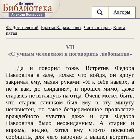
Авторы
Ф. Достоевский
.
Братья Карамазовы
.
Часть вторая
.
Книга
пятая
VII
«С умным человеком и поговорить любопытно»
Да и говорил тоже. Встретив Федора
Павловича в зале, только что войдя, он вдруг
закричал ему, махая руками: «Я к себе наверх, а
не к вам, до свидания», и прошел мимо, даже
стараясь не взглянуть на отца. Очень может быть,
что старик слишком был ему в эту минуту
ненавистен, но такое бесцеремонное проявление
враждебного чувства даже и для Федора
Павловича было неожиданным. А старик и
впрямь, видно, хотел ему что-то поскорей
сообщить, для чего нарочно и вышел встретить