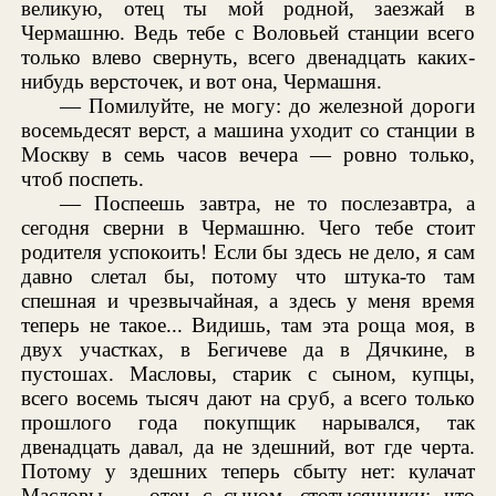
великую, отец ты мой родной, заезжай в
Чермашню. Ведь тебе с Воловьей станции всего
только влево свернуть, всего двенадцать каких-
нибудь версточек, и вот она, Чермашня.
— Помилуйте, не могу: до железной дороги
восемьдесят верст, а машина уходит со станции в
Москву в семь часов вечера — ровно только,
чтоб поспеть.
— Поспеешь завтра, не то послезавтра, а
сегодня сверни в Чермашню. Чего тебе стоит
родителя успокоить! Если бы здесь не дело, я сам
давно слетал бы, потому что штука-то там
спешная и чрезвычайная, а здесь у меня время
теперь не такое... Видишь, там эта роща моя, в
двух участках, в Бегичеве да в Дячкине, в
пустошах. Масловы, старик с сыном, купцы,
всего восемь тысяч дают на сруб, а всего только
прошлого года покупщик нарывался, так
двенадцать давал, да не здешний, вот где черта.
Потому у здешних теперь сбыту нет: кулачат
Масловы — отец с сыном, стотысячники: что