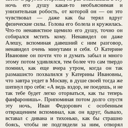
ночь его душу какая-то необъяснимая и
унизительная робость, от которой он — он это
чувствовал — даже как бы терял вдруг
физические силы. Голова его болела и кружилась.
Что-то ненавистное щемило его душу, точно он
собирался мстить кому. Ненавидел он даже
Алешу, вспоминая давешний с ним разговор,
ненавидел очень минутами и себя. О Катерине
Ивановне он почти что и думать забыл и много
этому потом удивлялся, тем более что сам твердо
помнил, как еще вчера утром, когда он так
размашисто похвалился у Катерины Ивановны,
что завтра уедет в Москву, в душе своей тогда же
шепнул про себя: «А ведь вздор, не поедешь, и не
так тебе будет легко оторваться, как ты теперь
фанфаронишь». Припоминая потом долго спустя
эту ночь, Иван Федорович с особенным
отвращением вспоминал, как он вдруг, бывало,
вставал с дивана и тихонько, как бы страшно
боясь, чтобы не подглядели за ним, отворял