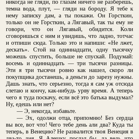
никогда не гляди, по глазам ничего не разберешь,
темна вода, плут, — гляди на бороду. Я тебе к
нему записку дам, а ты покажи. Он Горсткин,
только он не Горсткин, а Лягавый, так ты ему не
говори, что он Лягавый, обидится. Коли
сговоришься с ним и увидишь, что ладно, тотчас
и отпиши сюда. Только это и напиши: «Не лжет,
дескать». Стой на одиннадцати, одну тысячку
можешь спустить, больше не спускай. Подумай:
восемь и одиннадцать — три тысячи разницы.
Эти я три тысячи ровно как нашел, скоро ли
покупщика достанешь, а деньги до зарезу нужны.
Дашь знать, что серьезно, тогда я сам уж отсюда
слетаю и кончу, как-нибудь урву время. А теперь
чего я туда поскачу, если всё это батька выдумал?
Ну, едешь или нет?
— Э, некогда, избавьте.
— Эх, одолжи отца, припомню! Без сердца
вы все, вот что! Чего тебе день али два? Куда ты
теперь, в Венецию? Не развалится твоя Венеция в
два-то дня. Я Алешку послал бы, да ведь что