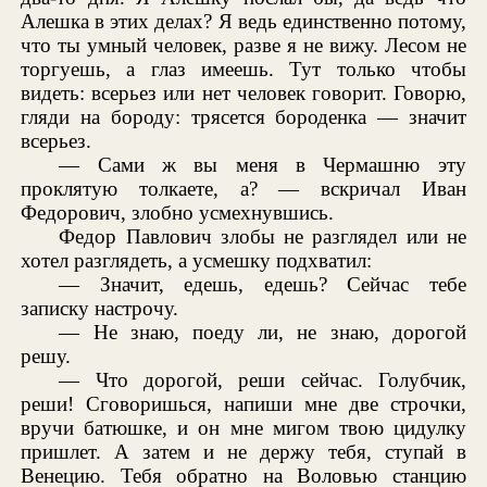
Алешка в этих делах? Я ведь единственно потому,
что ты умный человек, разве я не вижу. Лесом не
торгуешь, а глаз имеешь. Тут только чтобы
видеть: всерьез или нет человек говорит. Говорю,
гляди на бороду: трясется бороденка — значит
всерьез.
— Сами ж вы меня в Чермашню эту
проклятую толкаете, а? — вскричал Иван
Федорович, злобно усмехнувшись.
Федор Павлович злобы не разглядел или не
хотел разглядеть, а усмешку подхватил:
— Значит, едешь, едешь? Сейчас тебе
записку настрочу.
— Не знаю, поеду ли, не знаю, дорогой
решу.
— Что дорогой, реши сейчас. Голубчик,
реши! Сговоришься, напиши мне две строчки,
вручи батюшке, и он мне мигом твою цидулку
пришлет. А затем и не держу тебя, ступай в
Венецию. Тебя обратно на Воловью станцию