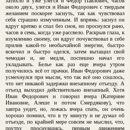
затихло и уже улегся и Федор Павлович, часов
около двух, улегся и Иван Федорович с твердым
желанием поскорее заснуть, так как чувствовал
себя страшно измученным. И впрямь: заснул он
вдруг крепко и спал без снов, но проснулся рано,
часов в семь, когда уже рассвело. Раскрыв глаза, к
изумлению своему, он вдруг почувствовал в себе
прилив какой-то необычайной энергии, быстро
вскочил и быстро оделся, затем вытащил свой
чемодан и, не медля, поспешно начал его
укладывать. Белье как раз еще вчера утром
получилось всё от прачки. Иван Федорович даже
усмехнулся при мысли, что так всё оно сошлось,
что нет никакой задержки внезапному отъезду. А
отъезд выходил действительно внезапный. Хотя
Иван Федорович и говорил вчера (Катерине
Ивановне, Алеше и потом Смердякову), что
завтра уедет, но, ложась вчера спать, он очень
хорошо помнил, что в ту минуту и не думал об
отъезде, по крайней мере совсем не мыслил, что,
поутру проснувшись, первым движением