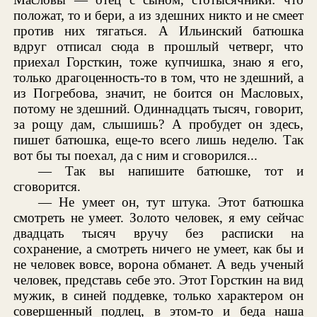
положат, то и бери, а из здешних никто и не смеет
против них тягаться. А Ильинский батюшка
вдруг отписал сюда в прошлый четверг, что
приехал Горсткин, тоже купчишка, знаю я его,
только драгоценность-то в том, что не здешний, а
из Погребова, значит, не боится он Масловых,
потому не здешний. Одиннадцать тысяч, говорит,
за рощу дам, слышишь? А пробудет он здесь,
пишет батюшка, еще-то всего лишь неделю. Так
вот бы ты поехал, да с ним и сговорился...
— Так вы напишите батюшке, тот и
сговорится.
— Не умеет он, тут штука. Этот батюшка
смотреть не умеет. Золото человек, я ему сейчас
двадцать тысяч вручу без расписки на
сохранение, а смотреть ничего не умеет, как бы и
не человек вовсе, ворона обманет. А ведь ученый
человек, представь себе это. Этот Горсткин на вид
мужик, в синей поддевке, только характером он
совершенный подлец, в этом-то и беда наша