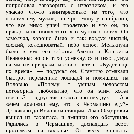
попробовал заговорить с извозчиком, и его
ужасно что-то заинтересовало из того, что
ответил ему мужик, но чрез минуту сообразил,
что всё мимо ушей пролетело и что он, по
правде, и не понял того, что мужик ответил. Он
замолчал, хорошо было и так: воздух чистый,
свежий, холодноватый, небо ясное. Мелькнули
было в уме его образы Алеши и Катерины
Ивановны; но он тихо усмехнулся и тихо дунул
на милые призраки, и они отлетели: «Будет еще
их время», — подумал он. Станцию отмахали
быстро, переменили лошадей и помчались на
Воловью. «Почему с умным человеком
поговорить любопытно, что он этим хотел
сказать? — вдруг так и захватило ему дух. — А я
зачем доложил ему, что в Чермашню еду?»
Доскакали до Воловьей станции. Иван Федорович
вышел из тарантаса, и ямщики его обступили.
Рядились в Чермашню, двенадцать верст
проселком, на вольных. Он велел впрягать.