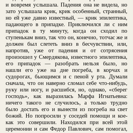
и вовремя услышала. Падения она не видела, но
зато услышала крик, крик особенный, странный,
но ей уже давно известный, — крик эпилептика,
падающего в припадке. Приключился ли с ним
припадок в ту минуту, когда он сходил по
ступенькам вниз, так что он, конечно, тотчас же и
должен был слететь вниз в бесчувствии, или,
напротив, уже от падения и от сотрясения
произошел у Смердякова, известного эпилептика,
его припадок — разобрать нельзя было, но
нашли его уже на дне погреба, в корчах и
судорогах, бьющимся и с пеной у рта. Думали
сначала, что он наверно сломал себе что-нибудь,
руку или ногу, и расшибся, но, однако, «сберег
господь», как выразилась Марфа Игнатьевна:
ничего такого не случилось, а только трудно
было достать его и вынести из погреба на свет
божий. Но попросили у соседей помощи и кое-
как это совершили. Находился при всей этой
церемонии и сам Федор Павлович, сам помогал,