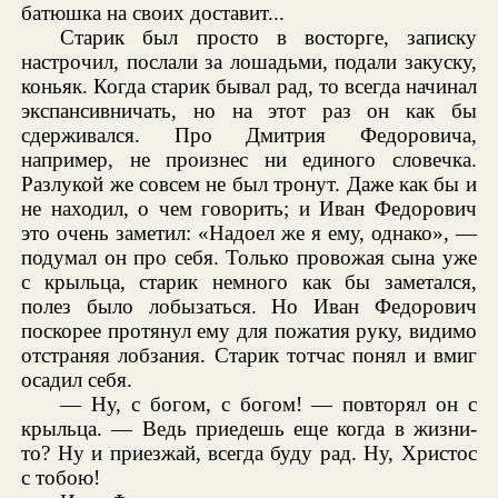
батюшка на своих доставит...
Старик был просто в восторге, записку
настрочил, послали за лошадьми, подали закуску,
коньяк. Когда старик бывал рад, то всегда начинал
экспансивничать, но на этот раз он как бы
сдерживался. Про Дмитрия Федоровича,
например, не произнес ни единого словечка.
Разлукой же совсем не был тронут. Даже как бы и
не находил, о чем говорить; и Иван Федорович
это очень заметил: «Надоел же я ему, однако», —
подумал он про себя. Только провожая сына уже
с крыльца, старик немного как бы заметался,
полез было лобызаться. Но Иван Федорович
поскорее протянул ему для пожатия руку, видимо
отстраняя лобзания. Старик тотчас понял и вмиг
осадил себя.
— Ну, с богом, с богом! — повторял он с
крыльца. — Ведь приедешь еще когда в жизни-
то? Ну и приезжай, всегда буду рад. Ну, Христос
с тобою!