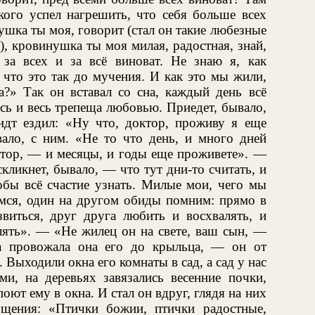
кого успел нагрешить, что себя больше всех
ка ты моя, говорит (стал он такие любезные
), кровинушка ты моя милая, радостная, знай,
за всех и за всё виноват. Не знаю я, как
, что это так до мучения. И как это мы жили,
а?» Так он вставал со сна, каждый день всё
сь и весь трепеща любовью. Приедет, бывало,
дт ездил: «Ну что, доктор, проживу я еще
вало, с ним. «Не то что день, и много дней
ктор, — и месяцы, и годы еще проживете». —
кликнет, бывало, — что тут дни-то считать, и
обы всё счастие узнать. Милые мои, чего мы
имся, один на другом обиды помним: прямо в
звиться, друг друга любить и восхвалять, и
лять». — «Не жилец он на свете, ваш сын, —
а провожала она его до крыльца, — он от
 Выходили окна его комнаты в сад, а сад у нас
ми, на деревьях завязались весенние почки,
поют ему в окна. И стал он вдруг, глядя на них
щения: «Птички божии, птички радостные,