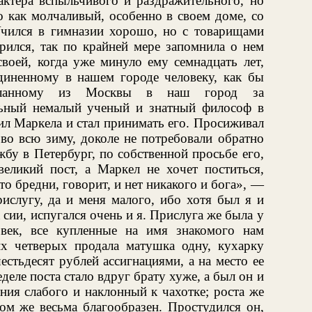
актера вспыльчивого и раздражительного, но
 как молчаливый, особенно в своем доме, со
Учился в гимназии хорошо, но с товарищами
орился, так по крайней мере запомнила о нем
воей, когда уже минуло ему семнадцать лет,
диненному в нашем городе человеку, как бы
ысланному из Москвы в наш город за
льный немалый ученый и знатный философ в
ил Маркела и стал принимать его. Просиживал
 во всю зиму, доколе не потребовали обратно
бу в Петербург, по собственной просьбе его,
великий пост, а Маркел не хочет поститься,
это бредни, говорит, и нет никакого и бога», —
рислугу, да и меня малого, ибо хотя был я и
а сии, испугался очень и я. Прислуга же была у
овек, все купленные на имя знакомого нам
х четверых продала матушка одну, кухарку
тьдесят рублей ассигнациями, а на место ее
деле поста стало вдруг брату хуже, а был он и
ния слабого и наклонный к чахотке; роста же
ом же весьма благообразен. Простудился он,