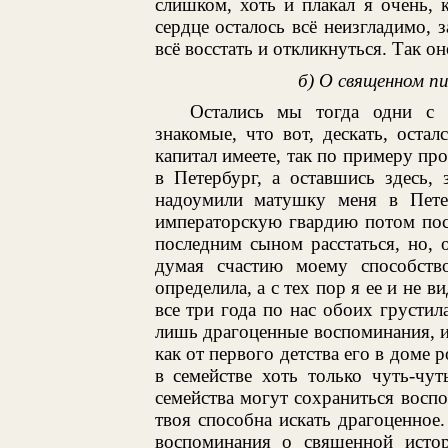
слишком, хоть и плакал я очень, 
сердце осталось всё неизгладимо, 
всё восстать и откликнуться. Так он
б) О священном п
Остались мы тогда одни с матушкой. Посоветовали ей скоро добрые знакомые, что вот, дескать, остался всего один у вас сынок, и не бедные вы, капитал имеете, так по примеру прочих почему бы сына вашего не отправить вам в Петербург, а оставшись здесь, знатной, может быть, участи его лишите. И надоумили матушку меня в Петербург в кадетский корпус свезти, чтобы в императорскую гвардию потом поступить. Матушка долго колебалась: как это с последним сыном расстаться, но, однако, решилась, хотя и не без многих слез, думая счастию моему способствовать. Свезла она меня в Петербург да и определила, а с тех пор я ее и не видал вовсе; ибо через три года сама скончалась, все три года по нас обоих грустила и трепетала. Из дома родительского вынес я лишь драгоценные воспоминания, ибо нет драгоценнее воспоминаний у человека, как от первого детства его в доме родительском, и это почти всегда так, если даже в семействе хоть только чуть-чуть любовь да союз. Да и от самого дурного семейства могут сохраниться воспоминания драгоценные, если только сама душа твоя способна искать драгоценное. К воспоминаниям же домашним причитаю и воспоминания о священной истории, которую в доме родительском, хотя и ребенком, я очень любопытствовал знать. Была у меня тогда книга, священная история, с прекрасными картинками, под названием «Сто четыре священные истории Ветхого и Нового завета», и по ней я и читать учился. И теперь она у меня здесь на полке лежит, как драгоценную память сохраняю. Но и до того еще как читать научился, помню, как в первый раз посетило меня некоторое проникновение духовное, еще восьми лет от роду. Повела матушка меня одного (не помню, где был тогда брат) во храм господень, в страстную неделю в понедельник к обедне. День был ясный, и я, вспоминая теперь, точно вижу вновь, как возносился из кадила фимиам и тихо восходил вверх, а сверху в куполе, в узенькое окошечко, так и льются на нас в церковь божьи лучи, и, восходя к ним волнами, как бы таял в них фимиам. Смотрел я умиленно и в первый раз от роду принял я тогда в душу первое семя слова божия осмысленно. Вышел на средину храма отрок с большою книгой, такою большою, что, показалось мне тогда, с трудом даже и нес ее, и возложил на налой, отверз и начал читать, и вдруг я тогда в первый раз нечто понял, в первый раз в жизни понял, что́ во храме божием читают. Был муж в земле Уц, правдивый и благочестивый, и было у него столько-то богатства, столько-то верблюдов, столько овец и ослов, и дети его веселились, и любил он их очень, и молил за них бога: может, согрешили они, веселясь. И вот восходит к богу диавол вместе с сынами божьими и говорит господу, что прошел по всей земле и под землею. «А видел ли раба моего Иова?» — спрашивает его бог. И похвалился бог диаволу, указав на великого святого раба своего. И усмехнулся диавол на слова божии: «Предай его мне и увидишь, что возропщет раб твой и проклянет твое имя». И предал бог своего праведника, столь им любимого, диаволу, и поразил диавол детей его, и скот его, и разметал богатство его, всё вдруг, как божиим громом, и разодрал Иов одежды свои, и бросился на землю, и возопил: «Наг вышел из чрева матери, наг и возвращусь в землю, бог дал, бог и взял. Буди имя господне благословенно отныне и до века!» Отцы и учители, пощадите теперешние слезы мои — ибо всё младенчество мое как бы вновь восстает предо мною, и дышу теперь, как дышал тогда детскою восьмилетнею грудкой моею, и чувствую, как тогда, удивление, и смятение, и радость. И верблюды-то так тогда мое воображение заняли, и сатана, который так с богом говорит, и бог, отдавший раба своего на погибель, и раб его, восклицающий: «Буди имя твое благословенно, несмотря на то, что казнишь меня», — а затем тихое и сладостное пение во храме: «Да исправится молитва моя», и снова фимиам от кадила священника и коленопреклоненная молитва! С тех пор — даже вчера еще взял ее — и не могу читать эту пресвятую повесть без слез. А и сколько тут великого, тайного, невообразимого! Слышал я потом слова насмешников и хулителей, слова гордые: как это мог господь отдать любимог