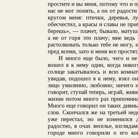
простите и вы меня, потому что и п
нас не мог понять, а он от радости
кругом меня: птички, деревья, л
обесчестил, а красы и славы не пр
берешь», — плачет, бывало, матушк
а не от горя это плачу; мне вед
растолковать только тебе не могу, 
пред всеми, зато и меня все простят,
И много еще было, чего и не
вошел я к нему один, когда никог
солнце закатывалось и всю комна
увидав, подошел я к нему, взял о
лицо умиленно, любовно; ничего не
говорит, ступай теперь, играй, жив
жизни потом много раз припоминал
Много еще говорил он таких дивны
слов. Скончался же на третьей нед
уже перестал, но не изменился д
радостно, в очах веселье, взглядам
городе много говорили о его кон