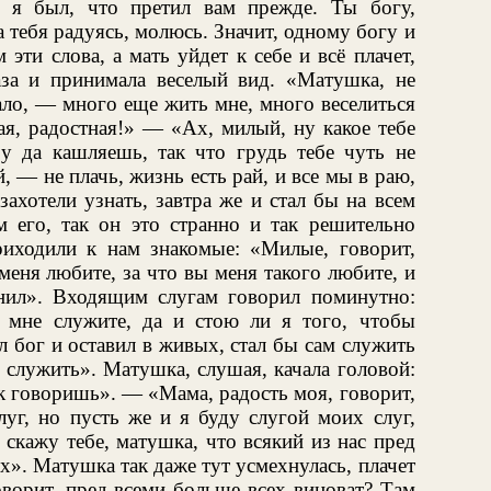
г я был, что претил вам прежде. Ты богу,
а тебя радуясь, молюсь. Значит, одному богу и
эти слова, а мать уйдет к себе и всё плачет,
аза и принимала веселый вид. «Матушка, не
ало, — много еще жить мне, много веселиться
лая, радостная!» — «Ах, милый, ну какое тебе
ру да кашляешь, так что грудь тебе чуть не
 — не плачь, жизнь есть рай, и все мы в раю,
захотели узнать, завтра же и стал бы на всем
м его, так он это странно и так решительно
риходили к нам знакомые: «Милые, говорит,
меня любите, за что вы меня такого любите, и
енил». Входящим слугам говорил поминутно:
 мне служите, да и стою ли я того, чтобы
 бог и оставил в живых, стал бы сам служить
 служить». Матушка, слушая, качала головой:
к говоришь». — «Мама, радость моя, говорит,
луг, но пусть же и я буду слугой моих слуг,
 скажу тебе, матушка, что всякий из нас пред
сех». Матушка так даже тут усмехнулась, плачет
оворит, пред всеми больше всех виноват? Там