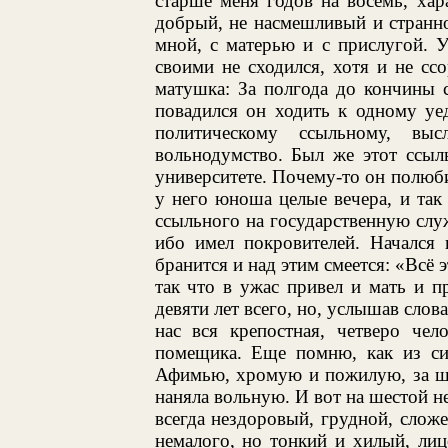
старше меня годов на восемь, хар
добрый, не насмешливый и странно
мной, с матерью и с прислугой. 
своими не сходился, хотя и не сс
матушка: За полгода до кончины с
повадился он ходить к одному уе
политическому ссыльному, в
вольнодумство. Был же этот ссы
университете. Почему-то он полюб
у него юноша целые вечера, и так
ссыльного на государственную служ
ибо имел покровителей. Начался 
бранится и над этим смеется: «Всё 
так что в ужас привел и мать и п
девяти лет всего, но, услышав слов
нас вся крепостная, четверо чел
помещика. Еще помню, как из си
Афимью, хромую и пожилую, за шес
наняла вольную. И вот на шестой не
всегда нездоровый, грудной, сложе
немалого, но тонкий и хилый, лиц