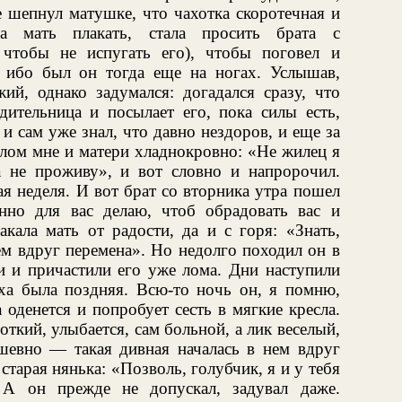
е шепнул матушке, что чахотка скоротечная и
а мать плакать, стала просить брата с
 чтобы не испугать его), чтобы поговел и
 ибо был он тогда еще на ногах. Услышав,
ий, однако задумался: догадался сразу, что
дительница и посылает его, пока силы есть,
и сам уже знал, что давно нездоров, и еще за
олом мне и матери хладнокровно: «Не жилец я
а не проживу», и вот словно и напророчил.
ая неделя. И вот брат со вторника утра пошел
енно для вас делаю, чтоб обрадовать вас и
акала мать от радости, да и с горя: «Знать,
нем вдруг перемена». Но недолго походил он в
ли и причастили его уже лома. Дни наступили
сха была поздняя. Всю-то ночь он, я помню,
а оденется и попробует сесть в мягкие кресла.
откий, улыбается, сам больной, а лик веселый,
шевно — такая дивная началась в нем вдруг
старая нянька: «Позволь, голубчик, я и у тебя
 А он прежде не допускал, задувал даже.