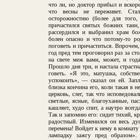
что ли, но доктор прибыл и вскор
что весны не переживет. Стал
осторожностию (более для того,
причастился святых божиих таин,
рассердился и выбранил храм бож
болен опасно и что потому-то ро
поговеть и причаститься. Впрочем, 
год пред тем проговорил раз за ст
на свете меж вами, может, и год
Прошло дня три, и настала страстн
говеть. «Я это, матушка, собств
успокоить», — сказал он ей. Запл
близка кончина его, коли такая в 
церковь, слег, так что исповедова
светлые, ясные, благоуханные, па
кашляет, худо спит, а наутро всегд
Так и запомню его: сидит тихий, кр
радостный. Изменился он весь ду
перемена! Войдет к нему в комнату 
лампадку зажгу пред образом».