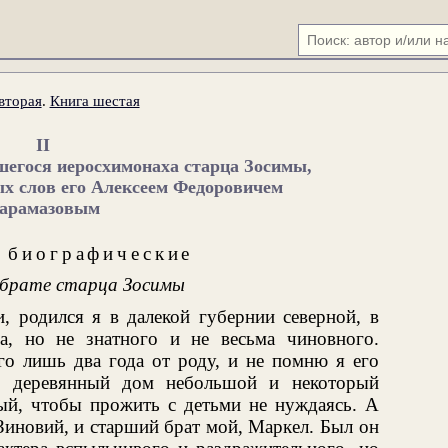
вторая
.
Книга шестая
II
шегося иеросхимонаха старца Зосимы,
ых слов его Алексеем Федоровичем
арамазовым
 биографические
 брате старца Зосимы
, родился я в далекой губернии северной, в
а, но не знатного и не весьма чиновного.
го лишь два года от роду, и не помню я его
й деревянный дом небольшой и некоторый
ный, чтобы прожить с детьми не нуждаясь. А
 Зиновий, и старший брат мой, Маркел. Был он