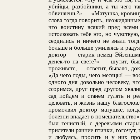
убийцы, разбойники, а ты чего та
обвиняешь?» — «Матушка, кровинуш
слова тогда говорить, неожиданные
что воистину всякий пред всеми 
истолковать тебе это, но чувствую
сердились и ничего не знали тогд
больше и больше умиляясь и радуя
доктор — старик немец Эйзеншми
денек-то на свете?» — шутит, бы
проживете, — ответит, бывало, до
«Да чего годы, чего месяцы! — вос
одного дня довольно человеку, чт
ссоримся, друг пред другом хвал
сад пойдем и станем гулять и ре
целовать, и жизнь нашу благослов
промолвил доктор матушке, когд
болезни впадает в помешательство».
был тенистый, с деревьями стары
прилетели ранние птички, гогочут, 
и любуясь, просить и у них про