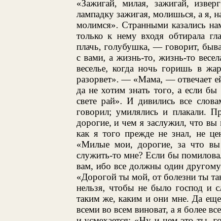
«Зажигай, милая, зажигай, извер
лампадку зажигая, молишься, а я, н
молимся». Странными казались нам 
только к нему входя обтирала гл
плачь, голубушка, — говорит, быв
с вами, а жизнь-то, жизнь-то весе
веселье, когда ночь горишь в жа
разорвет». — «Мама, — отвечает ей,
да не хотим знать того, а если бы 
свете рай». И дивились все слова
говорил; умилялись и плакали. П
дорогие, и чем я заслужил, что вы 
как я того прежде не знал, не ц
«Милые мои, дорогие, за что вы
служить-то мне? Если бы помиловал
вам, ибо все должны один другому
«Дорогой ты мой, от болезни ты та
нельзя, чтобы не было господ и с
таким же, каким и они мне. Да еще
всеми во всем виноват, а я более в
и усмехается: «Ну и чем это ты, г