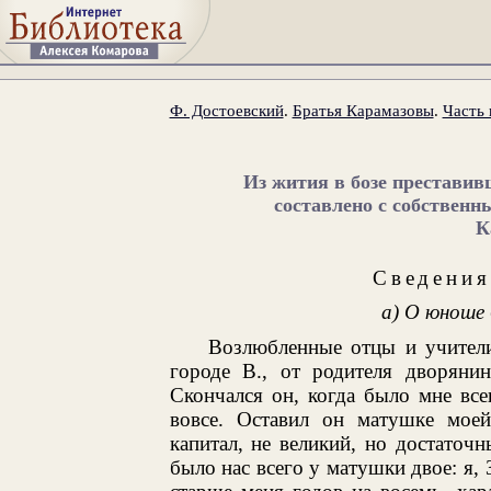
Ф. Достоевский
.
Братья Карамазовы
.
Часть 
Из жития в бозе преставив
составлено с собственн
К
Сведения
а) О юноше
Возлюбленные отцы и учители
городе В., от родителя дворянин
Скончался он, когда было мне все
вовсе. Оставил он матушке мое
капитал, не великий, но достаточ
было нас всего у матушки двое: я,