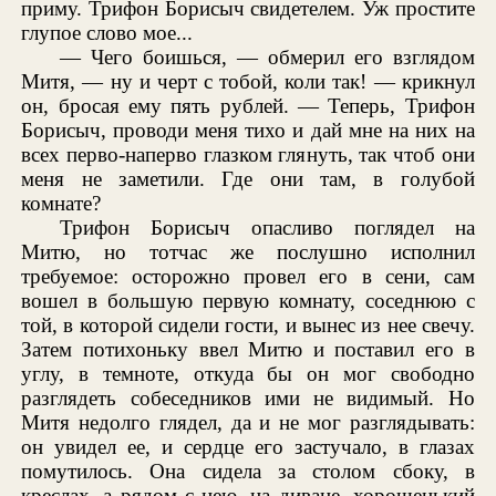
приму. Трифон Борисыч свидетелем. Уж простите
глупое слово мое...
— Чего боишься, — обмерил его взглядом
Митя, — ну и черт с тобой, коли так! — крикнул
он, бросая ему пять рублей. — Теперь, Трифон
Борисыч, проводи меня тихо и дай мне на них на
всех перво-наперво глазком глянуть, так чтоб они
меня не заметили. Где они там, в голубой
комнате?
Трифон Борисыч опасливо поглядел на
Митю, но тотчас же послушно исполнил
требуемое: осторожно провел его в сени, сам
вошел в большую первую комнату, соседнюю с
той, в которой сидели гости, и вынес из нее свечу.
Затем потихоньку ввел Митю и поставил его в
углу, в темноте, откуда бы он мог свободно
разглядеть собеседников ими не видимый. Но
Митя недолго глядел, да и не мог разглядывать:
он увидел ее, и сердце его застучало, в глазах
помутилось. Она сидела за столом сбоку, в
креслах, а рядом с нею, на диване, хорошенький