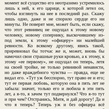
момент всё существо его неотразимо устремилось
лишь к ней, к его царице, к которой летел он,
чтобы взглянуть на нее в последний раз. Скажу
лишь одно, даже и не спорило сердце его ни
минуты. Не поверят мне, может быть, если скажу,
что этот ревнивец не ощущал к этому новому
человеку, новому сопернику, выскочившему из-
под земли, к этому «офицеру» ни малейшей
ревности. Ко всякому другому, явись такой,
приревновал бы тотчас же и, может, вновь бы
намочил свои страшные руки кровью, а к этому, к
этому «ее первому», не ощущал он теперь, летя
на своей тройке, не только ревнивой ненависти,
но даже враждебного чувства — правда, еще не
видал его. «Тут уж бесспорно, тут право ее и его;
тут ее первая любовь, которую она в пять лет не
забыла: значит, только его и любила в эти пять
лет, а я-то, я зачем тут подвернулся? Что я-то тут
и при чем? Отстранись, Митя, и дай дорогу! Да и
что я теперь? Теперь уж и без офицера всё