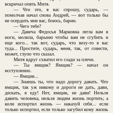
вскричал опять Митя.
— Что это, я вас спрошу, сударь, —
помолчав начал снова Андрей, — вот только бы
не осердить мне вас, боюсь, барин.
— Чего тебе?
— Давеча Федосья Марковна легла вам в
ноги, молила, барыню чтобы вам не сгубить и
еще кого... так вот, сударь, что везу-то я вас
туда... Простите, сударь, меня, так, от совести,
может, глупо что сказал.
Митя вдруг схватил его сзади за плечи.
— Ты ямщик? Ямщик? — начал он
исступленно.
— Ямщик...
— Знаешь ты, что надо дорогу давать. Что
ямщик, так уж никому и дороги не дать, дави,
дескать, я еду! Нет, ямщик, не дави! Нельзя
давить человека, нельзя людям жизнь портить; а
коли испортил жизнь — наказуй себя... если
только испортил, если только загубил кому жизнь