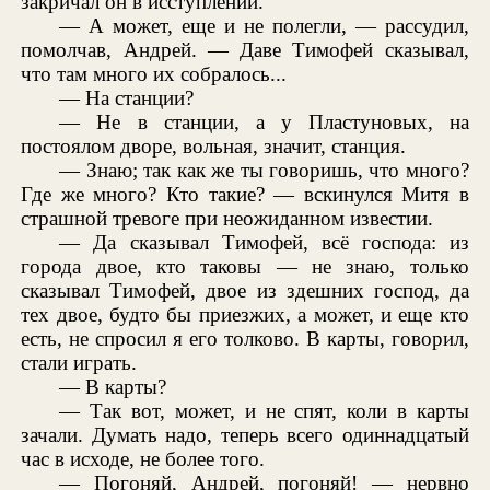
закричал он в исступлении.
— А может, еще и не полегли, — рассудил,
помолчав, Андрей. — Даве Тимофей сказывал,
что там много их собралось...
— На станции?
— Не в станции, а у Пластуновых, на
постоялом дворе, вольная, значит, станция.
— Знаю; так как же ты говоришь, что много?
Где же много? Кто такие? — вскинулся Митя в
страшной тревоге при неожиданном известии.
— Да сказывал Тимофей, всё господа: из
города двое, кто таковы — не знаю, только
сказывал Тимофей, двое из здешних господ, да
тех двое, будто бы приезжих, а может, и еще кто
есть, не спросил я его толково. В карты, говорил,
стали играть.
— В карты?
— Так вот, может, и не спят, коли в карты
зачали. Думать надо, теперь всего одиннадцатый
час в исходе, не более того.
— Погоняй, Андрей, погоняй! — нервно