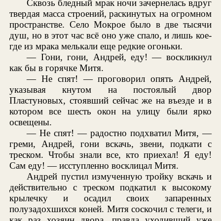
Сквозь бледный мрак ночи зачернелась вдруг
твердая масса строений, раскинутых на огромном
пространстве. Село Мокрое было в две тысячи
душ, но в этот час всё оно уже спало, и лишь кое-
где из мрака мелькали еще редкие огоньки.
— Гони, гони, Андрей, еду! — воскликнул
как бы в горячке Митя.
— Не спят! — проговорил опять Андрей,
указывая кнутом на постоялый двор
Пластуновых, стоявший сейчас же на въезде и в
котором все шесть окон на улицу были ярко
освещены.
— Не спят! — радостно подхватил Митя, —
греми, Андрей, гони вскачь, звени, подкати с
треском. Чтобы знали все, кто приехал! Я еду!
Сам еду! — исступленно восклицал Митя.
Андрей пустил измученную тройку вскачь и
действительно с треском подкатил к высокому
крылечку и осадил своих запаренных
полузадохшихся коней. Митя соскочил с телеги, и
как раз хозяин двора, правда уходивший уже