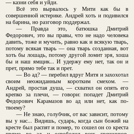
— казни себя и уйди.
Всё это вырвалось у Мити как бы в
совершенной истерике. Андрей хоть и подивился
на барина, но разговор поддержал.
— Правда это, батюшка Дмитрий
Федорович, это вы правы, что не надо человека
давить, тоже и мучить, равно как и всякую тварь,
потому всякая тварь — она тварь созданная, вот
хоть бы лошадь, потому другой ломит зря, хоша
бы и наш ямщик... И удержу ему нет, так он и
прет, прямо тебе так и прет.
— Во ад? — перебил вдруг Митя и захохотал
своим неожиданным коротким смехом. —
Андрей, простая душа, — схватил он опять его
крепко за плечи, — говори: попадет Дмитрий
Федорович Карамазов во ад или нет, как по-
твоему?
— Не знаю, голубчик, от вас зависит, потому
вы у нас... Видишь, сударь, когда сын божий на
кресте был распят и помер, то сошел он со креста
прямо во ад и освободил всех грешников,