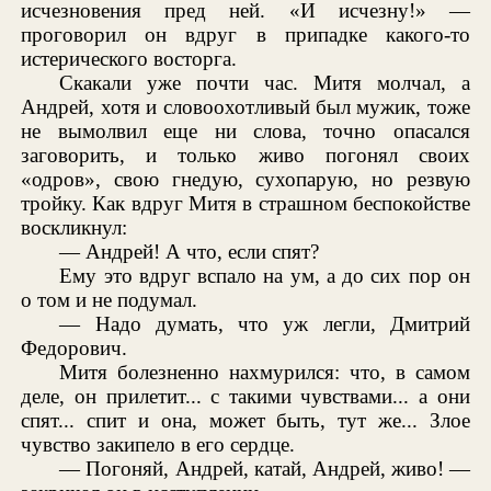
исчезновения пред ней. «И исчезну!» —
проговорил он вдруг в припадке какого-то
истерического восторга.
Скакали уже почти час. Митя молчал, а
Андрей, хотя и словоохотливый был мужик, тоже
не вымолвил еще ни слова, точно опасался
заговорить, и только живо погонял своих
«одров», свою гнедую, сухопарую, но резвую
тройку. Как вдруг Митя в страшном беспокойстве
воскликнул:
— Андрей! А что, если спят?
Ему это вдруг вспало на ум, а до сих пор он
о том и не подумал.
— Надо думать, что уж легли, Дмитрий
Федорович.
Митя болезненно нахмурился: что, в самом
деле, он прилетит... с такими чувствами... а они
спят... спит и она, может быть, тут же... Злое
чувство закипело в его сердце.
— Погоняй, Андрей, катай, Андрей, живо! —