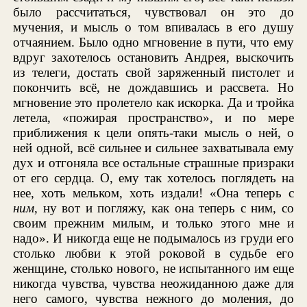
было рассчитаться, чувствовал он это до
мучения, и мысль о том впивалась в его душу
отчаянием. Было одно мгновение в пути, что ему
вдруг захотелось остановить Андрея, выскочить
из телеги, достать свой заряженный пистолет и
покончить всё, не дождавшись и рассвета. Но
мгновение это пролетело как искорка. Да и тройка
летела, «пожирая пространство», и по мере
приближения к цели опять-таки мысль о ней, о
ней одной, всё сильнее и сильнее захватывала ему
дух и отгоняла все остальные страшные призраки
от его сердца. О, ему так хотелось поглядеть на
нее, хоть мельком, хоть издали! «Она теперь с
ним
, ну вот и погляжу, как она теперь с ним, со
своим прежним милым, и только этого мне и
надо». И никогда еще не подымалось из груди его
столько любви к этой роковой в судьбе его
женщине, столько нового, не испытанного им еще
никогда чувства, чувства неожиданною даже для
него самого, чувства нежного до моления, до