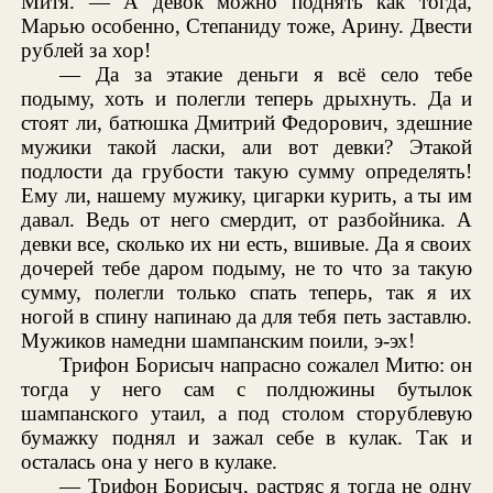
Митя. — А девок можно поднять как тогда,
Марью особенно, Степаниду тоже, Арину. Двести
рублей за хор!
— Да за этакие деньги я всё село тебе
подыму, хоть и полегли теперь дрыхнуть. Да и
стоят ли, батюшка Дмитрий Федорович, здешние
мужики такой ласки, али вот девки? Этакой
подлости да грубости такую сумму определять!
Ему ли, нашему мужику, цигарки курить, а ты им
давал. Ведь от него смердит, от разбойника. А
девки все, сколько их ни есть, вшивые. Да я своих
дочерей тебе даром подыму, не то что за такую
сумму, полегли только спать теперь, так я их
ногой в спину напинаю да для тебя петь заставлю.
Мужиков намедни шампанским поили, э-эх!
Трифон Борисыч напрасно сожалел Митю: он
тогда у него сам с полдюжины бутылок
шампанского утаил, а под столом сторублевую
бумажку поднял и зажал себе в кулак. Так и
осталась она у него в кулаке.
— Трифон Борисыч, растряс я тогда не одну