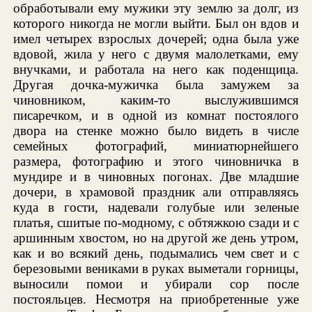
обработывали ему мужики эту землю за долг, из
которого никогда не могли выйти. Был он вдов и
имел четырех взрослых дочерей; одна была уже
вдовой, жила у него с двумя малолетками, ему
внучками, и работала на него как поденщица.
Другая дочка-мужичка была замужем за
чиновником, каким-то выслужившимся
писаречком, и в одной из комнат постоялого
двора на стенке можно было видеть в числе
семейных фотографий, миниатюрнейшего
размера, фотографию и этого чиновничка в
мундире и в чиновных погонах. Две младшие
дочери, в храмовой праздник али отправляясь
куда в гости, надевали голубые или зеленые
платья, сшитые по-модному, с обтяжкою сзади и с
аршинным хвостом, но на другой же день утром,
как и во всякий день, подымались чем свет и с
березовыми вениками в руках выметали горницы,
выносили помои и убирали сор после
постояльцев. Несмотря на приобретенные уже