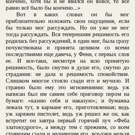
кончено, хотя бы и не явился он вовсе, то всё
равно всё было бы кончено...»
Вот в каких словах он бы мог
приблизительно изложить свои ощущения, если
бы только мог рассуждать. Но он уже не мог
тогда рассуждать. Вся теперешняя решимость его
родилась без рассуждений, в один миг, была сразу
почувствована и принята целиком со всеми
последствиями еще давеча, у Фени, с первых слов
ее. И все-таки, несмотря на всю принятую
решимость, было смутно в душе его, смутно до
страдания: не дала и решимость спокойствия.
Слишком многое стояло сзади его и мучило. И
странно было ему это мгновениями: ведь уж
написан был им самим себе приговор пером на
бумаге: «казню себя и наказую»; и бумажка
лежала тут, в кармане его, приготовленная; ведь
уж заряжен пистолет, ведь уж решил же он, как
встретит он завтра первый горячий луч «Феба
златокудрого», а между тем с прежним, со всем
стоявшим сзади и мучившим его, все-таки нельзя