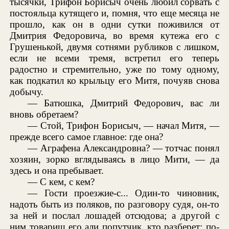
тысячки, Трифон Борисыч очень любил сорвать с
постояльца кутящего и, помня, что еще месяца не
прошло, как он в одни сутки поживился от
Дмитрия Федоровича, во время кутежа его с
Грушенькой, двумя сотнями рубликов с лишком,
если не всеми тремя, встретил его теперь
радостно и стремительно, уже по тому одному,
как подкатил ко крыльцу его Митя, почуяв снова
добычу.
— Батюшка, Дмитрий Федорович, вас ли
вновь обретаем?
— Стой, Трифон Борисыч, — начал Митя, —
прежде всего самое главное: где она?
— Аграфена Александровна? — тотчас понял
хозяин, зорко вглядываясь в лицо Мити, — да
здесь и она пребывает.
— С кем, с кем?
— Гости проезжие-с... Один-то чиновник,
надоть быть из поляков, по разговору судя, он-то
за ней и послал лошадей отсюдова; а другой с
ним товарищ его али попутчик, кто разберет; по-