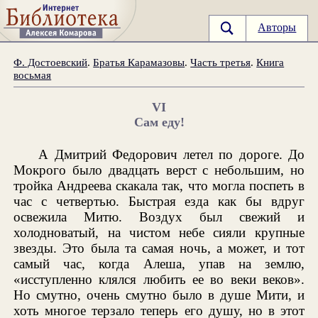
Авторы
Ф. Достоевский
.
Братья Карамазовы
.
Часть третья
.
Книга
восьмая
VI
Сам еду!
А Дмитрий Федорович летел по дороге. До
Мокрого было двадцать верст с небольшим, но
тройка Андреева скакала так, что могла поспеть в
час с четвертью. Быстрая езда как бы вдруг
освежила Митю. Воздух был свежий и
холодноватый, на чистом небе сияли крупные
звезды. Это была та самая ночь, а может, и тот
самый час, когда Алеша, упав на землю,
«исступленно клялся любить ее во веки веков».
Но смутно, очень смутно было в душе Мити, и
хоть многое терзало теперь его душу, но в этот