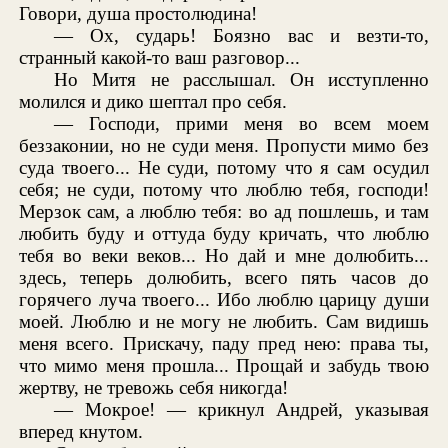
Говори, душа простолюдина!
— Ох, сударь! Боязно вас и везти-то,
странный какой-то ваш разговор...
Но Митя не расслышал. Он исступленно
молился и дико шептал про себя.
— Господи, прими меня во всем моем
беззаконии, но не суди меня. Пропусти мимо без
суда твоего... Не суди, потому что я сам осудил
себя; не суди, потому что люблю тебя, господи!
Мерзок сам, а люблю тебя: во ад пошлешь, и там
любить буду и оттуда буду кричать, что люблю
тебя во веки веков... Но дай и мне долюбить...
здесь, теперь долюбить, всего пять часов до
горячего луча твоего... Ибо люблю царицу души
моей. Люблю и не могу не любить. Сам видишь
меня всего. Прискачу, паду пред нею: права ты,
что мимо меня прошла... Прощай и забудь твою
жертву, не тревожь себя никогда!
— Мокрое! — крикнул Андрей, указывая
вперед кнутом.