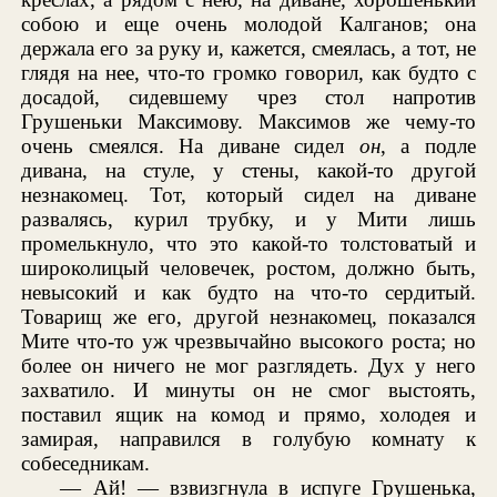
собою и еще очень молодой Калганов; она
держала его за руку и, кажется, смеялась, а тот, не
глядя на нее, что-то громко говорил, как будто с
досадой, сидевшему чрез стол напротив
Грушеньки Максимову. Максимов же чему-то
очень смеялся. На диване сидел
он
, а подле
дивана, на стуле, у стены, какой-то другой
незнакомец. Тот, который сидел на диване
развалясь, курил трубку, и у Мити лишь
промелькнуло, что это какой-то толстоватый и
широколицый человечек, ростом, должно быть,
невысокий и как будто на что-то сердитый.
Товарищ же его, другой незнакомец, показался
Мите что-то уж чрезвычайно высокого роста; но
более он ничего не мог разглядеть. Дух у него
захватило. И минуты он не смог выстоять,
поставил ящик на комод и прямо, холодея и
замирая, направился в голубую комнату к
собеседникам.
— Ай! — взвизгнула в испуге Грушенька,