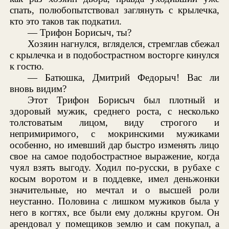
спать, полюбопытствовал заглянуть с крылечка,
кто это таков так подкатил.
— Трифон Борисыч, ты?
Хозяин нагнулся, вгляделся, стремглав сбежал
с крылечка и в подобострастном восторге кинулся
к гостю.
— Батюшка, Дмитрий Федорыч! Вас ли
вновь видим?
Этот Трифон Борисыч был плотный и
здоровый мужик, среднего роста, с несколько
толстоватым лицом, виду строгого и
непримиримого, с мокринскими мужиками
особенно, но имевший дар быстро изменять лицо
свое на самое подобострастное выражение, когда
чуял взять выгоду. Ходил по-русски, в рубахе с
косым воротом и в поддевке, имел деньжонки
значительные, но мечтал и о высшей роли
неустанно. Половина с лишком мужиков была у
него в когтях, все были ему должны кругом. Он
арендовал у помещиков землю и сам покупал, а