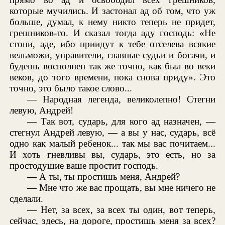
которые мучились. И застонал ад об том, что уж
больше, думал, к нему никто теперь не придет,
грешников-то. И сказал тогда аду господь: «Не
стони, аде, ибо приидут к тебе отселева всякие
вельможи, управители, главные судьи и богачи, и
будешь восполнен так же точно, как был во веки
веков, до того времени, пока снова приду». Это
точно, это было такое слово...
— Народная легенда, великолепно! Стегни
левую, Андрей!
— Так вот, сударь, для кого ад назначен, —
стегнул Андрей левую, — а вы у нас, сударь, всё
одно как малый ребенок... так мы вас почитаем...
И хоть гневливы вы, сударь, это есть, но за
простодушие ваше простит господь.
— А ты, ты простишь меня, Андрей?
— Мне что же вас прощать, вы мне ничего не
сделали.
— Нет, за всех, за всех ты один, вот теперь,
сейчас, здесь, на дороге, простишь меня за всех?