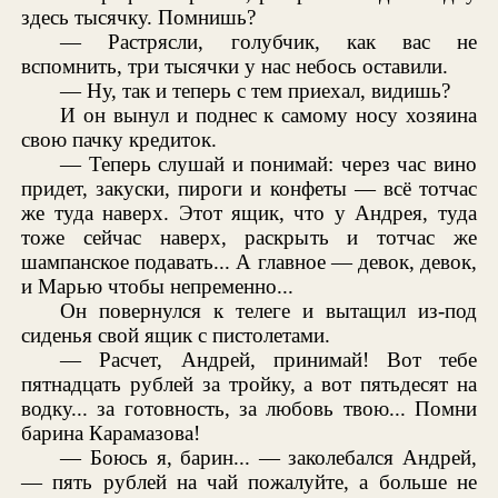
здесь тысячку. Помнишь?
— Растрясли, голубчик, как вас не
вспомнить, три тысячки у нас небось оставили.
— Ну, так и теперь с тем приехал, видишь?
И он вынул и поднес к самому носу хозяина
свою пачку кредиток.
— Теперь слушай и понимай: через час вино
придет, закуски, пироги и конфеты — всё тотчас
же туда наверх. Этот ящик, что у Андрея, туда
тоже сейчас наверх, раскрыть и тотчас же
шампанское подавать... А главное — девок, девок,
и Марью чтобы непременно...
Он повернулся к телеге и вытащил из-под
сиденья свой ящик с пистолетами.
— Расчет, Андрей, принимай! Вот тебе
пятнадцать рублей за тройку, а вот пятьдесят на
водку... за готовность, за любовь твою... Помни
барина Карамазова!
— Боюсь я, барин... — заколебался Андрей,
— пять рублей на чай пожалуйте, а больше не