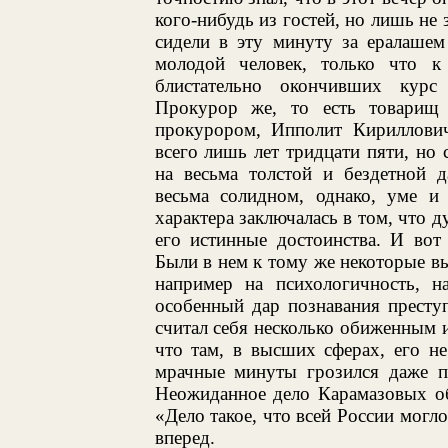
кого-нибудь из гостей, но лишь не 
сидели в эту минуту за ералашем
молодой человек, только что 
блистательно окончивших курс
Прокурор же, то есть товарищ 
прокурором, Ипполит Кириллович
всего лишь лет тридцати пяти, но
на весьма толстой и бездетной 
весьма солидном, однако, уме и
характера заключалась в том, что д
его истинные достоинства. И вот
Были в нем к тому же некоторые в
например на психологичность, н
особенный дар познавания престу
считал себя несколько обиженным 
что там, в высших сферах, его не
мрачные минуты грозился даже п
Неожиданное дело Карамазовых об
«Дело такое, что всей России могло
вперед.