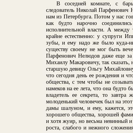
В соседней комнате, с ба
следователь Николай Парфенович 
нам из Петербурга. Потом у нас гов
как будто нарочно соединилис
исполнительной власти. А между
крайне естественно: у супруги И
зубы, и ему надо же было куда-н
существу своему не мог быть вече
Парфенович Нелюдов даже еще за 
Михаилу Макаровичу, так сказать, 
старшую девицу Ольгу Михайловну те
что сегодня день ее рождения и чт
общества, с тем чтобы не созыват
намеков на ее лета, что она будто 
владетель ее секрета, то завтра
молоденький человечек был на этот 
дамы шалуном, и ему, кажется, э
хорошего общества, хорошей фами
и хотя жуир, но весьма невинный и
роста, слабого и нежного сложени