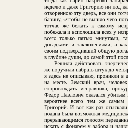
тогда как барин накрепко запира
неделю и даже Григорию ни под как
отворенною эту дверь, все они тот
барину, «чтобы не вышло чего пото
тотчас же бежать к самому испр
побежала и всполошила всех у исп
всего только пятью минутами, т
догадками и заключениями, а как
своим подтвердивший общую догадк
в глубине души, до самой этой посл
Решили действовать энергиче
же поручили набрать штук до четы
я здесь не описываю, проникли в 
на месте. Земский врач, челове
сопровождать исправника, проку
Федор Павлович оказался убитым 
вероятнее всего тем же самым
Григорий. И вот как раз отыскал
подана была возможная медицинск
прерывающимся голосом переданный
искать с фонарем у забора и наш