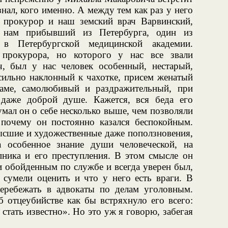
знал, кого именно. А между тем как раз у него
 прокурор и наш земский врач Варвинский,
к нам прибывший из Петербурга, один из
 в Петербургской медицинской академии.
прокурора, но которого у нас все звали
, был у нас человек особенный, нестарый,
 сильно наклонный к чахотке, присем женатый
даме, самолюбивый и раздражительный, при
 даже доброй душе. Кажется, вся беда его
умал он о себе несколько выше, чем позволяли
 почему он постоянно казался беспокойным.
ысшие и художественные даже поползновения,
а особенное знание души человеческой, на
пника и его преступления. В этом смысле он
и обойденным по службе и всегда уверен был,
 сумели оценить и что у него есть враги. В
еребежать в адвокаты по делам уголовным.
 отцеубийстве как бы встряхнуло его всего:
 стать известно». Но это уж я говорю, забегая