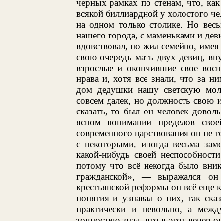
черных рамках по стенам, что, как
всякой биллиардной у холостого че
на одном только столике. Но вес
нашего города, с маменьками и дев
вдовствовал, но жил семейно, имея
свою очередь мать двух девиц, в
взрослые и окончившие свое восп
нрава и, хотя все знали, что за н
дом дедушки нашу светскую мол
совсем далек, но должность свою 
сказать, то был он человек довол
ясном понимании пределов свое
современного царствования он не т
с некоторыми, иногда весьма зам
какой-нибудь своей неспособности
потому что всё некогда было вник
гражданской», — выражался он
крестьянской реформы он всё еще к
понятия и узнавал о них, так ска
практически и невольно, а меж
точностию знал, что в этот вечер 