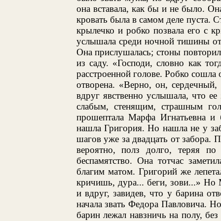
она вставала, как бы и не было. Он
кровать была в самом деле пуста. С
крылечко и робко позвала его с кр
услышала среди ночной тишины отку
Она прислушалась; стоны повторили
из саду. «Господи, словно как то
расстроенной голове. Робко сошла о
отворена. «Верно, он, сердечный,
вдруг явственно услышала, что ее
слабым, стенящим, страшным гол
прошептала Марфа Игнатьевна и б
нашла Григория. Но нашла не у заб
шагов уже за двадцать от забора. П
вероятно, полз долго, теряя по
беспамятство. Она тотчас замети
благим матом. Григорий же лепетал 
кричишь, дура... беги, зови...» Но
и вдруг, завидев, что у барина от
начала звать Федора Павловича. Но
барин лежал навзничь на полу, без