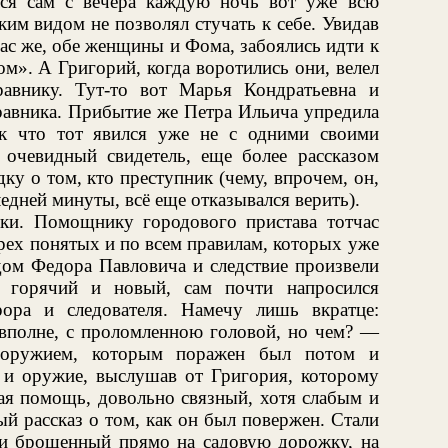
лся сам с вечера каждую ночь вот уже всю
им видом не позволял стучать к себе. Увидав
час же, обе женщины и Фома, забоялись идти к
м». А Григорий, когда воротились они, велел
авнику. Тут-то вот Марья Кондратьевна и
равника. Прибытие же Петра Ильича упредила
ак что тот явился уже не с одними своими
 очевидный свидетель, еще более рассказом
у о том, кто преступник (чему, впрочем, он,
едней минуты, всё еще отказывался верить).
ски. Помощнику городового пристава тотчас
рех понятых и по всем правилам, которых уже
дом Федора Павловича и следствие произвели
к горячий и новый, сам почти напросился
рора и следователя. Намечу лишь вкратце:
вполне, с проломленною головой, но чем? —
 оружием, которым поражен был потом и
и и оружие, выслушав от Григория, которому
ая помощь, довольно связный, хотя слабым и
 рассказ о том, как он был повержен. Стали
ли брошенный прямо на садовую дорожку, на