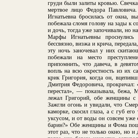
груди были залиты кровью. Свечка
мертвое лицо Федора Павловича.
Игнатьевна бросилась от окна, в
побежала сломя голову на зады к с
и дочь, тогда уже започивали, но н
Марфы Игнатьевны проснулись 
бессвязно, визжа и крича, передала
эту ночь заночевал у них скитаю
побежали на место преступлен
припомнить, что давеча, в девят
вопль на всю окрестность из их с
крик Григория, когда он, вцепив
Дмитрия Федоровича, прокричал: 
перестал», — показывала, бежа, 
лежал Григорий, обе женщины с
Зажгли огонь и увидали, что Смер
каморке, скосил глаза, а с губ ег
уксусом, и от воды он совсем уже 
барин?» Обе женщины и Фома пошли
этот раз, что не только окно, но и