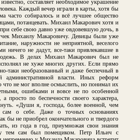
 известно, составляет необходимое украшение
ловека. Каждый вечер играли в карты, хотя бы
ьма часто собиралось и всё лучшее общество
ицами, потанцевать. Михаил Макарович хотя и
 при себе свою давно уже овдовевшую дочь, в
нучек Михаилу Макаровичу. Девицы были уже
итание, наружности не неприятной, веселого
ими ничего не дадут, все-таки привлекавшие в
одежь. В делах Михаил Макарович был не
исполнял не хуже многих других. Если прямо
ьно-таки необразованный и даже беспечный в
й административной власти. Иных реформ
о что не мог вполне осмыслить, но понимал их
етными, ошибками и вовсе не по особенной
, а просто по беспечности своего характера,
нуть. «Души я, господа, более военной, чем
 сам о себе. Даже о точных основаниях
ак бы не приобрел окончательного и твердого
зать, из года в год, приумножая свои знания
ду тем сам был помещиком. Петр Ильич с
он непременно у Михаила Макаровича встретит