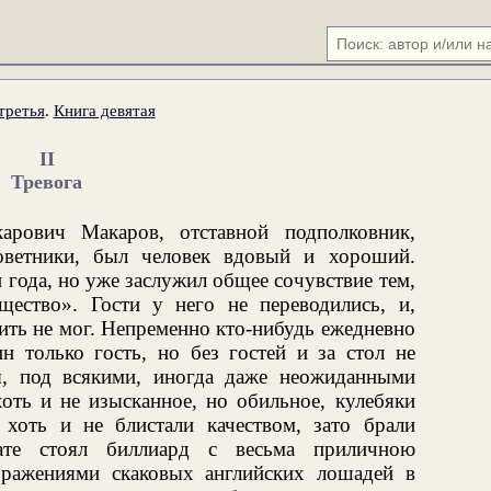
третья
.
Книга девятая
II
Тревога
рович Макаров, отставной подполковник,
оветники, был человек вдовый и хороший.
 года, но уже заслужил общее сочувствие тем,
щество». Гости у него не переводились, и,
жить не мог. Непременно кто-нибудь ежедневно
ин только гость, но без гостей и за стол не
ы, под всякими, иногда даже неожиданными
оть и не изысканное, но обильное, кулебяки
 хоть и не блистали качеством, зато брали
ате стоял биллиард с весьма приличною
бражениями скаковых английских лошадей в