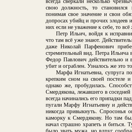
всегда сверкали несколько чрезв
свою должность, то становился
понимая свое значение и свои обя
допросах убийц и прочих злодеев и
них если не уважение к себе, то всё
Петр Ильич, войдя к исправни
что там всё уже знают. Действитель
даже Николай Парфенович приб
стремительный вид. Петра Ильича 
Федор Павлович действительно и в
убит и ограблен. Узналось же это 
Марфа Игнатьевна, супруга по
крепким сном на своей постеле и
однако же, пробудилась. Способс
Смердякова, лежавшего в соседней 
всегда начинались его припадки пад
пугали Марфу Игнатьевну и действ
никогда привыкнуть. Спросонья о
каморку к Смердякову. Но там бы
начал страшно храпеть и биться. Т
было звать мужа, но вдруг сообраз