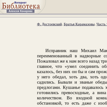
Ф. Достоевский
.
Братья Карамазовы
.
Часть 
Исправник наш Михаил Мака
переименованный в надворные с
Пожаловал же к нам всего назад три
главное, что «умел соединить об
казалось, без них он бы и сам про
у него обедал, хоть два, хоть од
садились. Бывали и званые обед
предлогами. Кушанье подавалось х
готовились превосходные, а вина
количеством. Во входной комн
обстановкой, то есть даже с изо