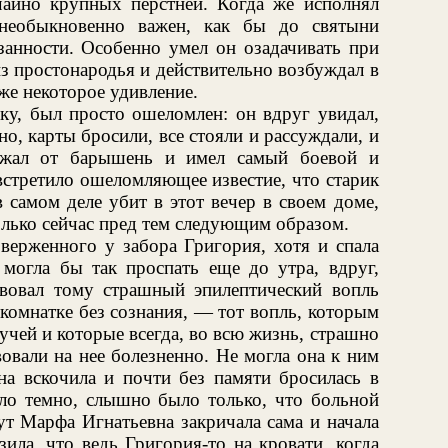
ычайно крупных перстней. Когда же исполнял
 необыкновенно важен, как бы до святыни
занности. Особенно умел он озадачивать при
з простонародья и действительно возбуждал в
 же некоторое удивление.
ку, был просто ошеломлен: он вдруг увидал,
но, карты бросили, все стояли и рассуждали, и
ежал от барышень и имел самый боевой и
встретило ошеломляющее известие, что старик
 самом деле убит в этот вечер в своем доме,
только сейчас пред тем следующим образом.
верженного у забора Григория, хотя и спала
 могла бы так проспать еще до утра, вдруг,
твовал тому страшный эпилептический вопль
комнатке без сознания, — тот вопль, которым
учей и которые всегда, во всю жизнь, страшно
овали на нее болезненно. Не могла она к ним
на вскочила и почти без памяти бросилась в
ло темно, слышно было только, что больной
ут Марфа Игнатьевна закричала сама и начала
ила, что ведь Григория-то на кровати, когда