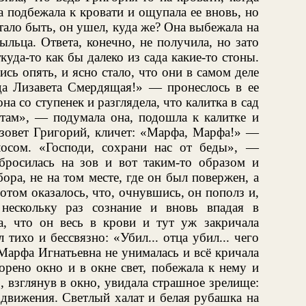
а подбежала к кровати и ощупала ее вновь, но
тало быть, он ушел, куда же? Она выбежала на
ыльца. Ответа, конечно, не получила, но зато
да-то как бы далеко из сада какие-то стоны.
сь опять, и ясно стало, что они в самом деле
гда Лизавета Смердящая!» — пронеслось в ее
на со ступенек и разглядела, что калитка в сад
 там», — подумала она, подошла к калитке и
 зовет Григорий, кличет: «Марфа, Марфа!» —
осом. «Господи, сохрани нас от беды», —
росилась на зов и вот таким-то образом и
ора, не на том месте, где он был повержен, а
отом оказалось, что, очнувшись, он пополз и,
 нескольку раз сознание и вновь впадая в
ла, что он весь в крови и тут уж закричала
тихо и бессвязно: «Убил... отца убил... чего
 Марфа Игнатьевна не унималась и всё кричала
ворено окно и в окне свет, побежала к нему и
, взглянув в окно, увидала страшное зрелище:
 движения. Светлый халат и белая рубашка на