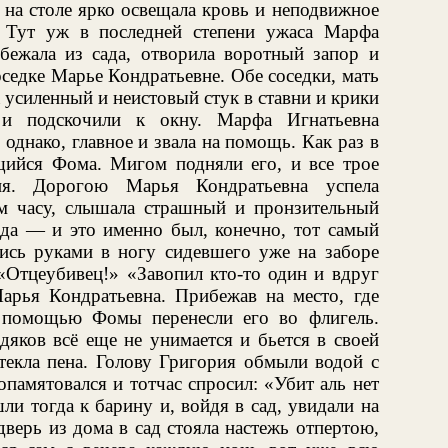
 на столе ярко освещала кровь и неподвижное
 Тут уж в последней степени ужаса Марфа
ыбежала из сада, отворила воротный запор и
оседке Марье Кондратьевне. Обе соседки, мать
а усиленный и неистовый стук в ставни и крики
и подскочили к окну. Марфа Игнатьевна
, однако, главное и звала на помощь. Как раз в
щийся Фома. Мигом подняли его, и все трое
ия. Дорогою Марья Кондратьевна успела
ом часу, слышала страшный и пронзительный
ада — и это именно был, конечно, тот самый
шись руками в ногу сидевшего уже на заборе
«Отцеубивец!» «Завопил кто-то один и вдруг
Марья Кондратьевна. Прибежав на место, где
 помощью Фомы перенесли его во флигель.
дяков всё еще не унимается и бьется в своей
о текла пена. Голову Григория обмыли водой с
опамятовался и тотчас спросил: «Убит аль нет
 тогда к барину и, войдя в сад, увидали на
 дверь из дома в сад стояла настежь отпертою,