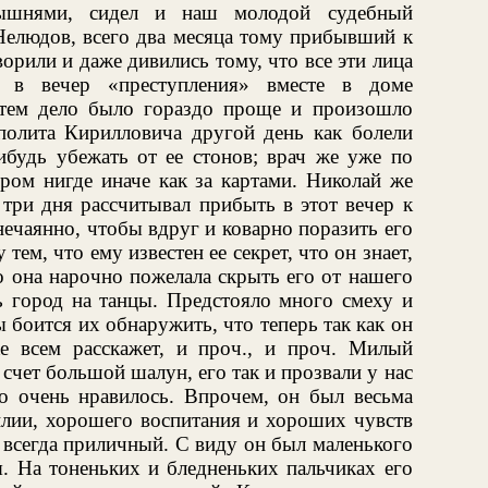
рышнями, сидел и наш молодой судебный
Нелюдов, всего два месяца тому прибывший к
орили и даже дивились тому, что все эти лица
ь в вечер «преступления» вместе в доме
 тем дело было гораздо проще и произошло
пполита Кирилловича другой день как болели
ибудь убежать от ее стонов; врач же уже по
ром нигде иначе как за картами. Николай же
три дня рассчитывал прибыть в этот вечер к
нечаянно, чтобы вдруг и коварно поразить его
м, что ему известен ее секрет, что он знает,
о она нарочно пожелала скрыть его от нашего
ь город на танцы. Предстояло много смеху и
бы боится их обнаружить, что теперь так как он
 же всем расскажет, и проч., и проч. Милый
счет большой шалун, его так и прозвали у нас
то очень нравилось. Впрочем, он был весьма
лии, хорошего воспитания и хороших чувств
 всегда приличный. С виду он был маленького
я. На тоненьких и бледненьких пальчиках его