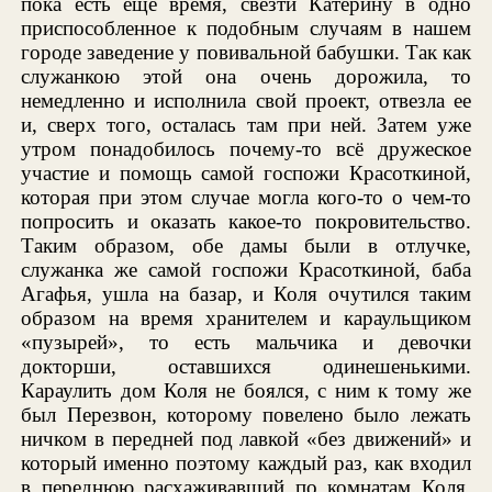
пока есть еще время, свезти Катерину в одно
приспособленное к подобным случаям в нашем
городе заведение у повивальной бабушки. Так как
служанкою этой она очень дорожила, то
немедленно и исполнила свой проект, отвезла ее
и, сверх того, осталась там при ней. Затем уже
утром понадобилось почему-то всё дружеское
участие и помощь самой госпожи Красоткиной,
которая при этом случае могла кого-то о чем-то
попросить и оказать какое-то покровительство.
Таким образом, обе дамы были в отлучке,
служанка же самой госпожи Красоткиной, баба
Агафья, ушла на базар, и Коля очутился таким
образом на время хранителем и караульщиком
«пузырей», то есть мальчика и девочки
докторши, оставшихся одинешенькими.
Караулить дом Коля не боялся, с ним к тому же
был Перезвон, которому повелено было лежать
ничком в передней под лавкой «без движений» и
который именно поэтому каждый раз, как входил
в переднюю расхаживавший по комнатам Коля,