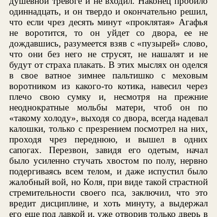
душевной тревоге и не входил. Наконец пробило
одиннадцать, и он твердо и окончательно решил,
что если чрез десять минут «проклятая» Агафья
не воротится, то он уйдет со двора, ее не
дождавшись, разумеется взяв с «пузырей» слово,
что они без него не струсят, не нашалят и не
будут от страха плакать. В этих мыслях он оделся
в свое ватное зимнее пальтишко с меховым
воротником из какого-то котика, навесил через
плечо свою сумку и, несмотря на прежние
неоднократные мольбы матери, чтоб он по
«такому холоду», выходя со двора, всегда надевал
калошки, только с презрением посмотрел на них,
проходя чрез переднюю, и вышел в одних
сапогах. Перезвон, завидя его одетым, начал
было усиленно стучать хвостом по полу, нервно
подергиваясь всем телом, и даже испустил было
жалобный вой, но Коля, при виде такой страстной
стремительности своего пса, заключил, что это
вредит дисциплине, и хоть минуту, а выдержал
его еще под лавкой и, уже отворив только дверь в