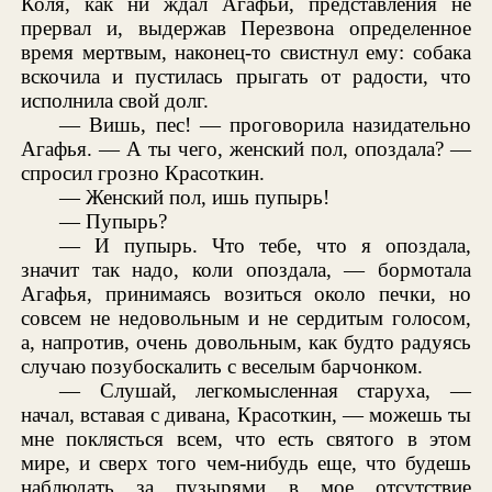
Коля, как ни ждал Агафьи, представления не
прервал и, выдержав Перезвона определенное
время мертвым, наконец-то свистнул ему: собака
вскочила и пустилась прыгать от радости, что
исполнила свой долг.
— Вишь, пес! — проговорила назидательно
Агафья. — А ты чего, женский пол, опоздала? —
спросил грозно Красоткин.
— Женский пол, ишь пупырь!
— Пупырь?
— И пупырь. Что тебе, что я опоздала,
значит так надо, коли опоздала, — бормотала
Агафья, принимаясь возиться около печки, но
совсем не недовольным и не сердитым голосом,
а, напротив, очень довольным, как будто радуясь
случаю позубоскалить с веселым барчонком.
— Слушай, легкомысленная старуха, —
начал, вставая с дивана, Красоткин, — можешь ты
мне поклясться всем, что есть святого в этом
мире, и сверх того чем-нибудь еще, что будешь
наблюдать за пузырями в мое отсутствие