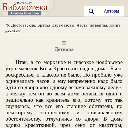
Авторы
Ф. Достоевский
.
Братья Карамазовы
.
Часть четвертая
.
Книга
десятая
II
Детвора
Итак, в то морозное и сиверкое ноябрьское
утро мальчик Коля Красоткин сидел дома. Было
воскресенье, и классов не было. Но пробило уже
одиннадцать часов, а ему непременно надо было
идти со двора «по одному весьма важному делу»,
а между тем он во всем доме оставался один и
решительно как хранитель его, потому что так
случилось, что все его старшие обитатели, по
некоторому экстренному и оригинальному
обстоятельству, отлучились со двора. В доме
вдовы Красоткиной, чрез сени от квартиры,