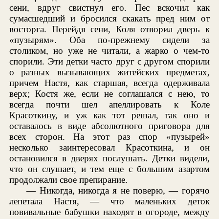
сени, вдруг свистнул его. Пес вскочил как
сумасшедший и бросился скакать пред ним от
восторга. Перейдя сени, Коля отворил дверь к
«пузырям». Оба по-прежнему сидели за
столиком, но уже не читали, а жарко о чем-то
спорили. Эти детки часто друг с другом спорили
о разных вызывающих житейских предметах,
причем Настя, как старшая, всегда одерживала
верх; Костя же, если не соглашался с нею, то
всегда почти шел апеллировать к Коле
Красоткину, и уж как тот решал, так оно и
оставалось в виде абсолютного приговора для
всех сторон. На этот раз спор «пузырей»
несколько заинтересовал Красоткина, и он
остановился в дверях послушать. Детки видели,
что он слушает, и тем еще с большим азартом
продолжали свое препирание.
— Никогда, никогда я не поверю, — горячо
лепетала Настя, — что маленьких деток
повивальные бабушки находят в огороде, между