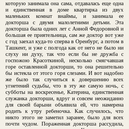
которую занимала она сама, отдавалась еще одна
и единственная в доме квартирка из двух
маленьких комнат внаймы, и занимала ее
докторша с двумя малолетними детьми. Эта
докторша была одних лет с Анной Федоровной и
большая ее приятельница, сам же доктор вот уже
с год заехал куда-то сперва в Оренбург, а потом в
Ташкент, и уже с полгода как от него не было ни
слуху ни духу, так что если бы не дружба с
госпожою Красоткиной, несколько смягчавшая
горе оставленной докторши, то она решительно
бы истекла от этого горя слезами. И вот надобно
же было так случиться к довершению всех
угнетений судьбы, что в эту же самую ночь, с
субботы на воскресенье, Катерина, единственная
служанка докторши, вдруг и совсем неожиданно
для своей барыни объявила ей, что намерена
родить к утру ребеночка. Как случилось, что
никто этого не заметил заранее, было для всех
почти чудом. Пораженная докторша рассудила,