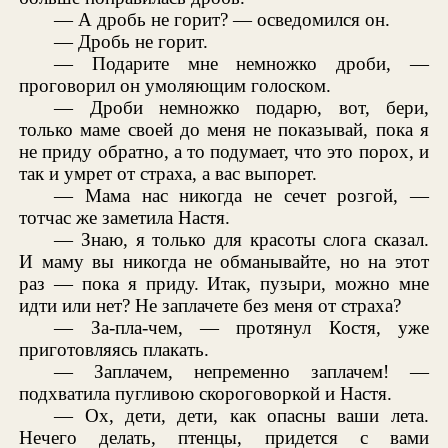
— А дробь не горит? — осведомился он.
— Дробь не горит.
— Подарите мне немножко дроби, —
проговорил он умоляющим голоском.
— Дроби немножко подарю, вот, бери,
только маме своей до меня не показывай, пока я
не приду обратно, а то подумает, что это порох, и
так и умрет от страха, а вас выпорет.
— Мама нас никогда не сечет розгой, —
тотчас же заметила Настя.
— Знаю, я только для красоты слога сказал.
И маму вы никогда не обманывайте, но на этот
раз — пока я приду. Итак, пузыри, можно мне
идти или нет? Не заплачете без меня от страха?
— За-пла-чем, — протянул Костя, уже
приготовляясь плакать.
— Заплачем, непременно заплачем! —
подхватила пугливою скороговоркой и Настя.
— Ох, дети, дети, как опасны ваши лета.
Нечего делать, птенцы, придется с вами