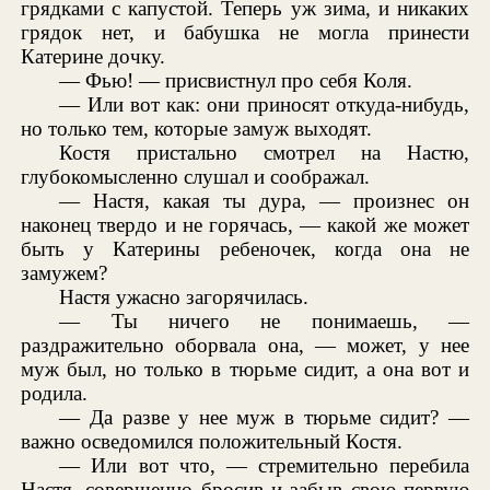
грядками с капустой. Теперь уж зима, и никаких
грядок нет, и бабушка не могла принести
Катерине дочку.
— Фью! — присвистнул про себя Коля.
— Или вот как: они приносят откуда-нибудь,
но только тем, которые замуж выходят.
Костя пристально смотрел на Настю,
глубокомысленно слушал и соображал.
— Настя, какая ты дура, — произнес он
наконец твердо и не горячась, — какой же может
быть у Катерины ребеночек, когда она не
замужем?
Настя ужасно загорячилась.
— Ты ничего не понимаешь, —
раздражительно оборвала она, — может, у нее
муж был, но только в тюрьме сидит, а она вот и
родила.
— Да разве у нее муж в тюрьме сидит? —
важно осведомился положительный Костя.
— Или вот что, — стремительно перебила
Настя, совершенно бросив и забыв свою первую