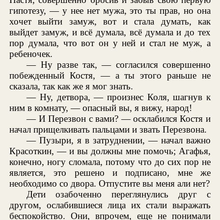
гипотезу, — у нее нет мужа, это ты прав, но она
хочет выйти замуж, вот и стала думать, как
выйдет замуж, и всё думала, всё думала и до тех
пор думала, что вот он у ней и стал не муж, а
ребеночек.
— Ну разве так, — согласился совершенно
побежденный Костя, — а ты этого раньше не
сказала, так как же я мог знать.
— Ну, детвора, — произнес Коля, шагнув к
ним в комнату, — опасный вы, я вижу, народ!
— И Перезвон с вами? — осклабился Костя и
начал прищелкивать пальцами и звать Перезвона.
— Пузыри, я в затруднении, — начал важно
Красоткин, — и вы должны мне помочь; Агафья,
конечно, ногу сломала, потому что до сих пор не
является, это решено и подписано, мне же
необходимо со двора. Отпустите вы меня али нет?
Дети озабоченно переглянулись друг с
другом, ослабившиеся лица их стали выражать
беспокойство. Они, впрочем, еще не понимали