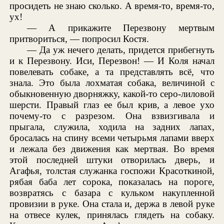
просидеть не знаю сколько. А время-то, время-то,
ух!
— А прикажите Перезвону мертвым
притвориться, — попросил Костя.
— Да уж нечего делать, придется прибегнуть
и к Перезвону. Иси, Перезвон! — И Коля начал
повелевать собаке, а та представлять всё, что
знала. Это была лохматая собака, величиной с
обыкновенную дворняжку, какой-то серо-лиловой
шерсти. Правый глаз ее был крив, а левое ухо
почему-то с разрезом. Она взвизгивала и
прыгала, служила, ходила на задних лапах,
бросалась на спину всеми четырьмя лапами вверх
и лежала без движения как мертвая. Во время
этой последней штуки отворилась дверь, и
Агафья, толстая служанка госпожи Красоткиной,
рябая баба лет сорока, показалась на пороге,
возвратясь с базара с кульком накупленной
провизии в руке. Она стала и, держа в левой руке
на отвесе кулек, принялась глядеть на собаку.