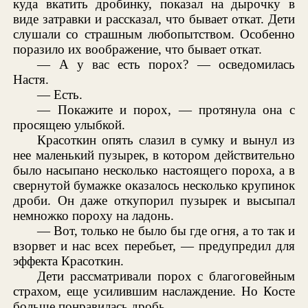
куда вкатить дробинку, показал на дырочку в
виде затравки и рассказал, что бывает откат. Дети
слушали со страшным любопытством. Особенно
поразило их воображение, что бывает откат.
— А у вас есть порох? — осведомилась
Настя.
— Есть.
— Покажите и порох, — протянула она с
просящею улыбкой.
Красоткин опять слазил в сумку и вынул из
нее маленький пузырек, в котором действительно
было насыпано несколько настоящего пороха, а в
свернутой бумажке оказалось несколько крупинок
дроби. Он даже откупорил пузырек и высыпал
немножко пороху на ладонь.
— Вот, только не было бы где огня, а то так и
взорвет и нас всех перебьет, — предупредил для
эффекта Красоткин.
Дети рассматривали порох с благоговейным
страхом, еще усилившим наслаждение. Но Косте
больше понравилась дробь.