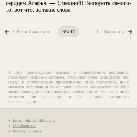
сердцем Агафья. — Смешной! Выпороть самого-
то, вот что, за такие слова.
I. Коля Красоткин
III. Школьник
65/97
© Это произведение перешло в общественное достояние,
поскольку написано автором, умершим более семидесяти лет
назад, и опубликовано прижизненно, либо посмертно, но с
момента публикации также прошло более семидесяти лет. Оно
может свободно использоваться любым лицом без чьего-либо
согласия или разрешения и без выплаты авторского
вознаграждения.
Email:
otklik@ilibrary.ru
О библиотеке
Реклама на сайте