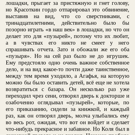
лошадки, прыгает за пристяжную и гнет голову,
но Красоткин гордо отпарировал это обвинение,
выставив на вид, что со сверстниками, с
тринадцатилетними, действительно было бы
позорно играть «в наш век» в лошадки, но что он
делает это для «пузырей», потому что их любит,
а в чувствах его никто не смеет у него
спрашивать отчета. Зато и обожали же его оба
«пузыря». Но на сей раз было не до игрушек.
Ему предстояло одно очень важное собственное
дело, и на вид какое-то почти даже таинственное,
между тем время уходило, а Агафья, на которую
можно бы было оставить детей, всё еще не хотела
возвратиться с базара. Он несколько раз уже
переходил чрез сени, отворял дверь к докторше и
озабоченно оглядывал «пузырей», которые, по
его приказанию, сидели за книжкой, и каждый
раз, как он отворял дверь, молча улыбались ему
во весь рот, ожидая, что вот он войдет и сделает
что-нибудь прекрасное и забавное. Но Коля был в