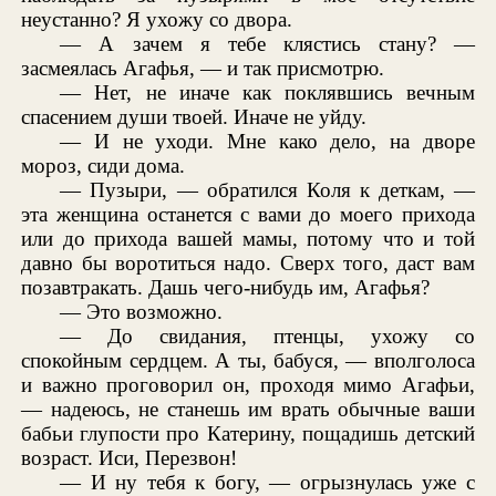
неустанно? Я ухожу со двора.
— А зачем я тебе клястись стану? —
засмеялась Агафья, — и так присмотрю.
— Нет, не иначе как поклявшись вечным
спасением души твоей. Иначе не уйду.
— И не уходи. Мне како дело, на дворе
мороз, сиди дома.
— Пузыри, — обратился Коля к деткам, —
эта женщина останется с вами до моего прихода
или до прихода вашей мамы, потому что и той
давно бы воротиться надо. Сверх того, даст вам
позавтракать. Дашь чего-нибудь им, Агафья?
— Это возможно.
— До свидания, птенцы, ухожу со
спокойным сердцем. А ты, бабуся, — вполголоса
и важно проговорил он, проходя мимо Агафьи,
— надеюсь, не станешь им врать обычные ваши
бабьи глупости про Катерину, пощадишь детский
возраст. Иси, Перезвон!
— И ну тебя к богу, — огрызнулась уже с