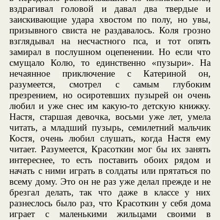
вздрагивал головой и давал два твердые и
заискивающие удара хвостом по полу, но увы,
призывного свиста не раздавалось. Коля грозно
взглядывал на несчастного пса, и тот опять
замирал в послушном оцепенении. Но если что
смущало Колю, то единственно «пузыри». На
нечаянное приключение с Катериной он,
разумеется, смотрел с самым глубоким
презрением, но осиротевших пузырей он очень
любил и уже снес им какую-то детскую книжку.
Настя, старшая девочка, восьми уже лет, умела
читать, а младший пузырь, семилетний мальчик
Костя, очень любил слушать, когда Настя ему
читает. Разумеется, Красоткин мог бы их занять
интереснее, то есть поставить обоих рядом и
начать с ними играть в солдаты или прятаться по
всему дому. Это он не раз уже делал прежде и не
брезгал делать, так что даже в классе у них
разнеслось было раз, что Красоткин у себя дома
играет с маленькими жильцами своими в