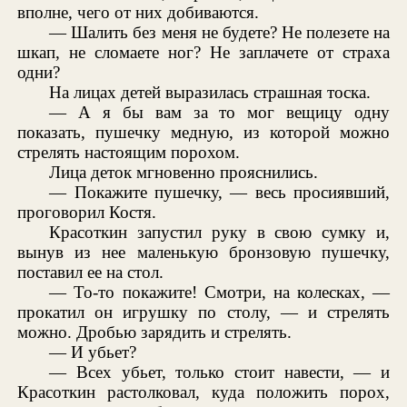
вполне, чего от них добиваются.
— Шалить без меня не будете? Не полезете на
шкап, не сломаете ног? Не заплачете от страха
одни?
На лицах детей выразилась страшная тоска.
— А я бы вам за то мог вещицу одну
показать, пушечку медную, из которой можно
стрелять настоящим порохом.
Лица деток мгновенно прояснились.
— Покажите пушечку, — весь просиявший,
проговорил Костя.
Красоткин запустил руку в свою сумку и,
вынув из нее маленькую бронзовую пушечку,
поставил ее на стол.
— То-то покажите! Смотри, на колесках, —
прокатил он игрушку по столу, — и стрелять
можно. Дробью зарядить и стрелять.
— И убьет?
— Всех убьет, только стоит навести, — и
Красоткин растолковал, куда положить порох,