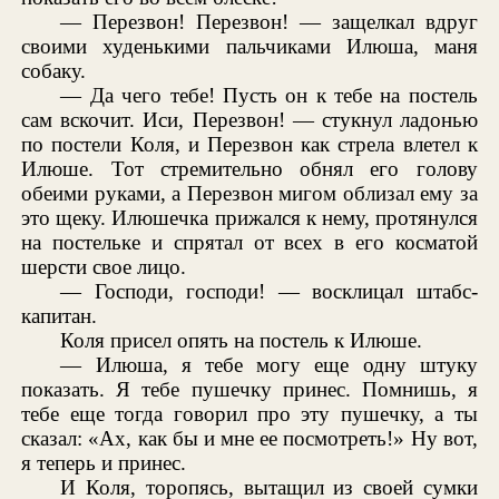
— Перезвон! Перезвон! — защелкал вдруг
своими худенькими пальчиками Илюша, маня
собаку.
— Да чего тебе! Пусть он к тебе на постель
сам вскочит. Иси, Перезвон! — стукнул ладонью
по постели Коля, и Перезвон как стрела влетел к
Илюше. Тот стремительно обнял его голову
обеими руками, а Перезвон мигом облизал ему за
это щеку. Илюшечка прижался к нему, протянулся
на постельке и спрятал от всех в его косматой
шерсти свое лицо.
— Господи, господи! — восклицал штабс-
капитан.
Коля присел опять на постель к Илюше.
— Илюша, я тебе могу еще одну штуку
показать. Я тебе пушечку принес. Помнишь, я
тебе еще тогда говорил про эту пушечку, а ты
сказал: «Ах, как бы и мне ее посмотреть!» Ну вот,
я теперь и принес.
И Коля, торопясь, вытащил из своей сумки