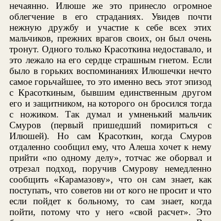
нечаянно. Илюше же это принесло огромное
облегчение в его страданиях. Увидев почти
нежную дружбу и участие к себе всех этих
мальчиков, прежних врагов своих, он был очень
тронут. Одного только Красоткина недоставало, и
это лежало на его сердце страшным гнетом. Если
было в горьких воспоминаниях Илюшечки нечто
самое горьчайшее, то это именно весь этот эпизод
с Красоткиным, бывшим единственным другом
его и защитником, на которого он бросился тогда
с ножиком. Так думал и умненький мальчик
Смуров (первый пришедший помириться с
Илюшей). Но сам Красоткин, когда Смуров
отдаленно сообщил ему, что Алеша хочет к нему
прийти «по одному делу», тотчас же оборвал и
отрезал подход, поручив Смурову немедленно
сообщить «Карамазову», что он сам знает, как
поступать, что советов ни от кого не просит и что
если пойдет к больному, то сам знает, когда
пойти, потому что у него «свой расчет». Это