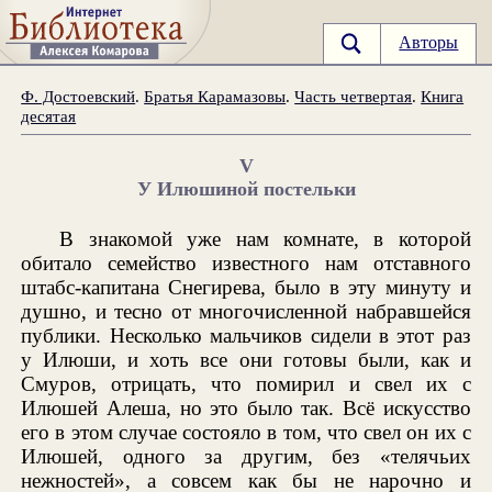
Авторы
Ф. Достоевский
.
Братья Карамазовы
.
Часть четвертая
.
Книга
десятая
V
У Илюшиной постельки
В знакомой уже нам комнате, в которой
обитало семейство известного нам отставного
штабс-капитана Снегирева, было в эту минуту и
душно, и тесно от многочисленной набравшейся
публики. Несколько мальчиков сидели в этот раз
у Илюши, и хоть все они готовы были, как и
Смуров, отрицать, что помирил и свел их с
Илюшей Алеша, но это было так. Всё искусство
его в этом случае состояло в том, что свел он их с
Илюшей, одного за другим, без «телячьих
нежностей», а совсем как бы не нарочно и