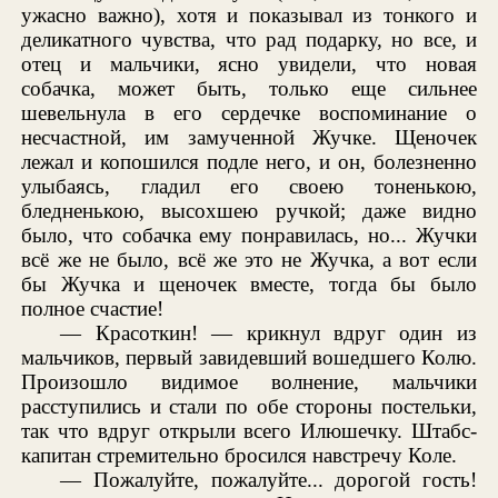
ужасно важно), хотя и показывал из тонкого и
деликатного чувства, что рад подарку, но все, и
отец и мальчики, ясно увидели, что новая
собачка, может быть, только еще сильнее
шевельнула в его сердечке воспоминание о
несчастной, им замученной Жучке. Щеночек
лежал и копошился подле него, и он, болезненно
улыбаясь, гладил его своею тоненькою,
бледненькою, высохшею ручкой; даже видно
было, что собачка ему понравилась, но... Жучки
всё же не было, всё же это не Жучка, а вот если
бы Жучка и щеночек вместе, тогда бы было
полное счастие!
— Красоткин! — крикнул вдруг один из
мальчиков, первый завидевший вошедшего Колю.
Произошло видимое волнение, мальчики
расступились и стали по обе стороны постельки,
так что вдруг открыли всего Илюшечку. Штабс-
капитан стремительно бросился навстречу Коле.
— Пожалуйте, пожалуйте... дорогой гость!