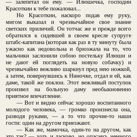
— залепетал он ему. — Илюшечка, господин
Красоткин к тебе пожаловал...
Но Красоткин, наскоро подав ему руку,
мигом выказал и чрезвычайное свое знание
светских приличий. Он тотчас же и прежде всего
обратился к сидевшей в своем кресле супруге
штабс-капитана (которая как раз в ту минуту была
ужасно как недовольна и брюзжала на то, что
мальчики заслонили собою постельку Илюши и
не дают ей поглядеть на новую собачку) и
чрезвычайно вежливо шаркнул пред нею ножкой,
а затем, повернувшись к Ниночке, отдал и ей, как
даме, такой же поклон. Этот вежливый поступок
произвел на больную даму необыкновенно
приятное впечатление.
— Вот и видно сейчас хорошо воспитанного
молодого человека, — громко произнесла она,
разводя руками, — а то что прочие-то наши
гости: один на другом приезжают.
— Как же, мамочка, один-то на другом, как
это так? — хоть и ласково, но опасаясь немного