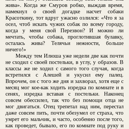
жива». Когда же Смуров робко, выждав время,
намекнул о своей догадке насчет собаки
Красоткину, тот вдруг ужасно озлился: «Что я за
осел, чтоб искать чужих собак по всему городу,
когда у меня свой Перезвон? И можно ли
мечтать, чтобы собака, проглотившая булавку,
осталась жива? Телячьи нежности, больше
ничего!»
Между тем Илюша уже недели две как почти
не сходил с своей постельки, в углу, у образов. В
классы же не ходил с самого того случая, когда
встретился с Алешей и укусил ему палец.
Впрочем, он с того же дня и захворал, хотя еще с
месяц мог кое-как ходить изредка по комнате и в
сенях, изредка вставая с постельки. Наконец
совсем обессилел, так что без помощи отца не
мог двигаться. Отец трепетал над ним, перестал
даже совсем пить, почти обезумел от страха, что
умрет его мальчик, и часто, особенно после того,
как проведет, бывало, его по комнате под руку и