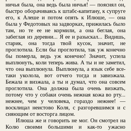
ничья была, она ведь была ничья! — пояснял он,
быстро оборачиваясь к штабс-капитану, к супруге
его, к Алеше и потом опять к Илюше, — она
была у Федотовых на задворках, прижилась было
там, но те ее не кормили, а она беглая, она
забеглая из деревни... Я ее и разыскал... Видишь,
старик, она тогда твой кусок, значит, не
проглотила. Если бы проглотила, так уж конечно
бы померла, ведь уж конечно! Значит, успела
выплюнуть, коли теперь жива. А ты и не заметил,
что она выплюнула. Выплюнула, а язык себе все-
таки уколола, вот отчего тогда и завизжала.
Бежала и визжала, а ты и думал, что она совсем
проглотила. Она должна была очень визжать,
потому что у собаки очень нежная кожа во рту...
нежнее, чем у человека, гораздо нежнее! —
восклицал неистово Коля, с разгоревшимся и с
сияющим от восторга лицом.
Илюша же и говорить не мог. Он смотрел на
Колю своими большими и как-то ужасно