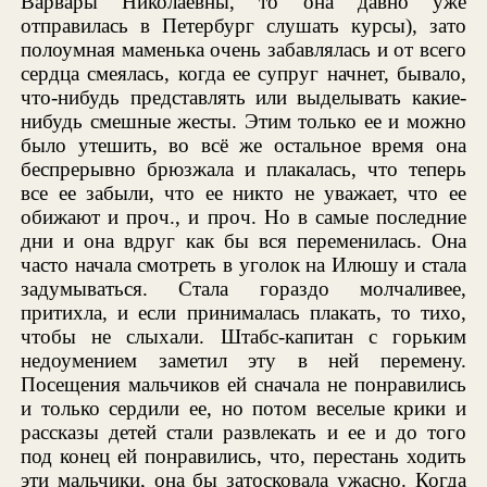
Варвары Николаевны, то она давно уже
отправилась в Петербург слушать курсы), зато
полоумная маменька очень забавлялась и от всего
сердца смеялась, когда ее супруг начнет, бывало,
что-нибудь представлять или выделывать какие-
нибудь смешные жесты. Этим только ее и можно
было утешить, во всё же остальное время она
беспрерывно брюзжала и плакалась, что теперь
все ее забыли, что ее никто не уважает, что ее
обижают и проч., и проч. Но в самые последние
дни и она вдруг как бы вся переменилась. Она
часто начала смотреть в уголок на Илюшу и стала
задумываться. Стала гораздо молчаливее,
притихла, и если принималась плакать, то тихо,
чтобы не слыхали. Штабс-капитан с горьким
недоумением заметил эту в ней перемену.
Посещения мальчиков ей сначала не понравились
и только сердили ее, но потом веселые крики и
рассказы детей стали развлекать и ее и до того
под конец ей понравились, что, перестань ходить
эти мальчики, она бы затосковала ужасно. Когда