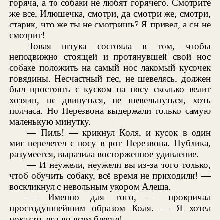
горяча, а то собаки не любят горячего. Смотрите
же все, Илюшечка, смотри, да смотри же, смотри,
старик, что же ты не смотришь? Я привел, а он не
смотрит!
Новая штука состояла в том, чтобы
неподвижно стоящей и протянувшей свой нос
собаке положить на самый нос лакомый кусочек
говядины. Несчастный пес, не шевелясь, должен
был простоять с куском на носу сколько велит
хозяин, не двинуться, не шевельнуться, хоть
полчаса. Но Перезвона выдержали только самую
маленькую минутку.
— Пиль! — крикнул Коля, и кусок в один
миг перелетел с носу в рот Перезвона. Публика,
разумеется, выразила восторженное удивление.
— И неужели, неужели вы из-за того только,
чтоб обучить собаку, всё время не приходили! —
воскликнул с невольным укором Алеша.
— Именно для того, — прокричал
простодушнейшим образом Коля. — Я хотел
показать его во всем блеске!