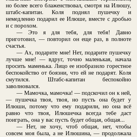
но более всего блаженствовал, смотря на Илюшу,
штабс-капитан. Коля поднял пушечку и
немедленно подарил ее Илюше, вместе с дробью
и с порохом.
— Это я для тебя, для тебя! Давно
приготовил, — повторил он еще раз, в полноте
счастья.
— Ах, подарите мне! Нет, подарите пушечку
лучше мне! — вдруг, точно маленькая, начала
просить маменька. Лицо ее изобразило горестное
беспокойство от боязни, что ей не подарят. Коля
смутился. Штабс-капитан беспокойно
заволновался.
— Мамочка, мамочка! — подскочил он к ней,
— пушечка твоя, твоя, но пусть она будет у
Илюши, потому что ему подарили, но она всё
равно что твоя, Илюшечка всегда тебе даст
поиграть, она у вас пусть будет общая, общая...
— Нет, не хочу, чтоб общая, нет, чтобы
совсем моя была, а не Илюшина, — продолжала