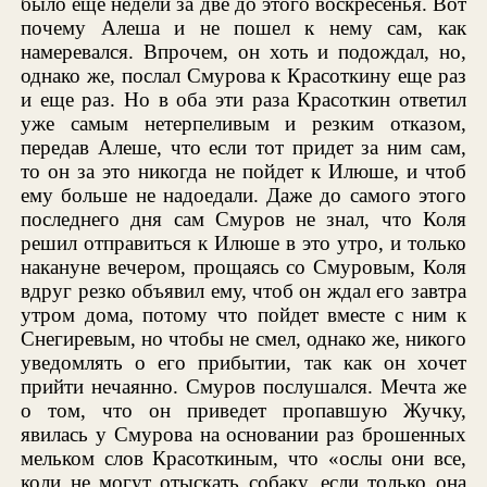
было еще недели за две до этого воскресенья. Вот
почему Алеша и не пошел к нему сам, как
намеревался. Впрочем, он хоть и подождал, но,
однако же, послал Смурова к Красоткину еще раз
и еще раз. Но в оба эти раза Красоткин ответил
уже самым нетерпеливым и резким отказом,
передав Алеше, что если тот придет за ним сам,
то он за это никогда не пойдет к Илюше, и чтоб
ему больше не надоедали. Даже до самого этого
последнего дня сам Смуров не знал, что Коля
решил отправиться к Илюше в это утро, и только
накануне вечером, прощаясь со Смуровым, Коля
вдруг резко объявил ему, чтоб он ждал его завтра
утром дома, потому что пойдет вместе с ним к
Снегиревым, но чтобы не смел, однако же, никого
уведомлять о его прибытии, так как он хочет
прийти нечаянно. Смуров послушался. Мечта же
о том, что он приведет пропавшую Жучку,
явилась у Смурова на основании раз брошенных
мельком слов Красоткиным, что «ослы они все,
коли не могут отыскать собаку, если только она