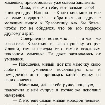
маменька, приготовляясь уже совсем заплакать.
— Мама, возьми себе, вот возьми себе! —
крикнул вдруг Илюша. — Красоткин, можно мне
ее маме подарить? — обратился он вдруг с
молящим видом к Красоткину, как бы боясь,
чтобы тот не обиделся, что он его подарок
другому дарит.
— Совершенно возможно! — тотчас же
согласился Красоткин и, взяв пушечку из рук
Илюши, сам и передал ее с самым вежливым
поклоном маменьке. Та даже расплакалась от
умиления.
— Илюшечка, милый, вот кто мамочку свою
любит! — умиленно воскликнула она и
немедленно опять принялась катать пушку на
своих коленях.
— Маменька, дай я тебе ручку поцелую, —
подскочил к ней супруг и тотчас же исполнил
намерение.
— И кто еще самый милый молодой человек,