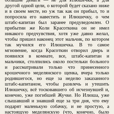
другой одной цели, о которой будет сказано ниже
и в своем месте, но уж так как он прибыл, то и
попросила его навестить и Илюшечку, о чем
штабс-капитан был заранее предуведомлен. О
прибытии же Коли Красоткина он не имел
никакого предчувствия, хотя уже давно желал,
чтобы пришел наконец этот мальчик, по котором
так мучился его Илюшечка. В то самое
мгновение, когда Красоткин отворил дверь и
появился в комнате, все, штабс-капитан и
мальчики, столпились около постельки больного
и рассматривали только что принесенного
крошечного меделянского щенка, вчера только
родившегося, но еще за неделю заказанного
штабс-капитаном, чтобы развлечь и утешить
Илюшечку, всё тосковавшего об исчезнувшей и,
конечно, уже погибшей Жучке. Но Илюша, уже
слышавший и знавший еще за три дня, что ему
подарят маленькую собачку, и не простую, а
настоящую меделянскую (что, конечно, было