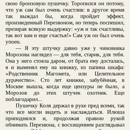
свою бронзовую пушечку. Торопился он потому,
что уж сам был очень счастлив: в другое время
так выждал бы, когда пройдет эффект,
произведенный Перезвоном, но теперь поспешил,
презирая всякую выдержку: «уж и так счастливы,
так вот вам и еще счастья!» Сам уж он был очень
упоен.
— Я эту штучку давно уже у чиновника
Морозова наглядел — для тебя, старик, для тебя.
Она у него стояла даром, от брата ему досталась,
я и выменял ему на книжку, из папина шкафа:
«Родственник Магомета, или Целительное
дурачество». Сто лет книжке, забубённая, в
Москве вышла, когда еще цензуры не было, а
Морозов до этих штучек охотник. Еще
поблагодарил...
Пушечку Коля держал в руке пред всеми, так
что все могли видеть и наслаждаться. Илюша
приподнялся и, продолжая правою рукой
обнимать Перезвона, с восхищением разглядывал