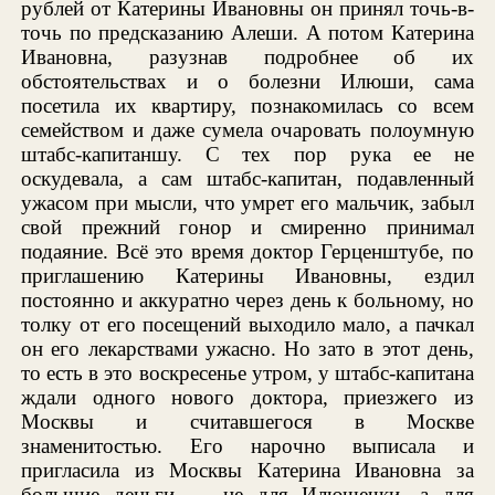
рублей от Катерины Ивановны он принял точь-в-
точь по предсказанию Алеши. А потом Катерина
Ивановна, разузнав подробнее об их
обстоятельствах и о болезни Илюши, сама
посетила их квартиру, познакомилась со всем
семейством и даже сумела очаровать полоумную
штабс-капитаншу. С тех пор рука ее не
оскудевала, а сам штабс-капитан, подавленный
ужасом при мысли, что умрет его мальчик, забыл
свой прежний гонор и смиренно принимал
подаяние. Всё это время доктор Герценштубе, по
приглашению Катерины Ивановны, ездил
постоянно и аккуратно через день к больному, но
толку от его посещений выходило мало, а пачкал
он его лекарствами ужасно. Но зато в этот день,
то есть в это воскресенье утром, у штабс-капитана
ждали одного нового доктора, приезжего из
Москвы и считавшегося в Москве
знаменитостью. Его нарочно выписала и
пригласила из Москвы Катерина Ивановна за
большие деньги — не для Илюшечки, а для