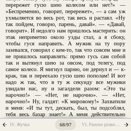
перережет гусю шею колесом или нет?» —
«Беспременно, говорит, перережет», — а сам уж
ухмыляется во весь рот, так весь и растаял. «Ну
так пойдем, говорю, парень, давай». — «Давай,
говорит». И недолго нам пришлось мастерить: он
этак неприметно около узды стал, а я сбоку,
чтобы гуся направить. А мужик на ту пору
зазевался, говорил с кем-то, так что совсем мне и
не пришлось направлять: прямо гусь сам собой
так и вытянул шею за овсом, под телегу, под
самое колесо. Я мигнул парню, он дернул и — к-
крак, так и переехало гусю шею пополам! И вот
надо ж так, что в ту ж секунду все мужики
увидали нас, ну и загалдели разом: «Это ты
нарочно!» — «Нет, не нарочно». — «Нет,
нарочно!» Ну, галдят: «К мировому!» Захватили
и меня: «И ты тут, дескать, был, ты подсоблял,
тебя весь базар знает!» А меня действительно
почему-то весь базар знает, — прибавил
IV. Жучка
VI. Раннее развитие
68/97
самолюбиво Коля. — Потянулись мы все к