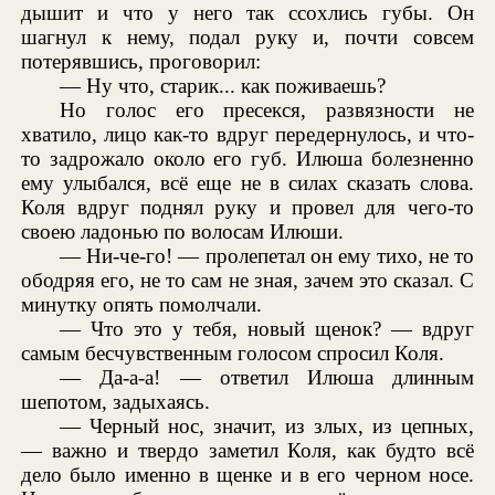
дышит и что у него так ссохлись губы. Он
шагнул к нему, подал руку и, почти совсем
потерявшись, проговорил:
— Ну что, старик... как поживаешь?
Но голос его пресекся, развязности не
хватило, лицо как-то вдруг передернулось, и что-
то задрожало около его губ. Илюша болезненно
ему улыбался, всё еще не в силах сказать слова.
Коля вдруг поднял руку и провел для чего-то
своею ладонью по волосам Илюши.
— Ни-че-го! — пролепетал он ему тихо, не то
ободряя его, не то сам не зная, зачем это сказал. С
минутку опять помолчали.
— Что это у тебя, новый щенок? — вдруг
самым бесчувственным голосом спросил Коля.
— Да-а-а! — ответил Илюша длинным
шепотом, задыхаясь.
— Черный нос, значит, из злых, из цепных,
— важно и твердо заметил Коля, как будто всё
дело было именно в щенке и в его черном носе.