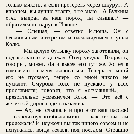
только мякоть, а если протереть через шкуру... А
впрочем, вы лучше знаете, я не знаю... А Булкина
отец выдрал за наш порох, ты слышал? —
обратился он вдруг к Илюше.
— Слышал, — ответил Илюша. Он с
бесконечным интересом и наслаждением слушал
Колю.
— Мы целую бутылку пороху заготовили, он
под кроватью и держал. Отец увидал. Взорвать,
говорит, может. Да и высек его тут же. Хотел в
гимназию на меня жаловаться. Теперь со мной
его не пускают, теперь со мной никого не
пускают. Смурова тоже не пускают, у всех
прославился; говорят, что я «отчаянный», —
презрительно усмехнулся Коля. — Это всё с
железной дороги здесь началось.
— Ах, мы слышали и про этот ваш пассаж!
— воскликнул штабс-капитан, — как это вы там
пролежали? И неужели вы так ничего совсем и не
испугались, когда лежали под поездом. Страшно