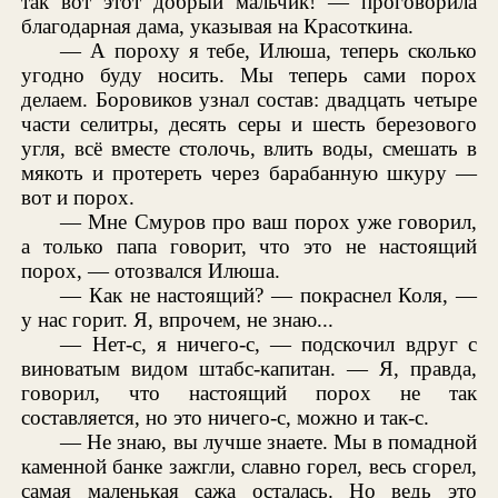
так вот этот добрый мальчик! — проговорила
благодарная дама, указывая на Красоткина.
— А пороху я тебе, Илюша, теперь сколько
угодно буду носить. Мы теперь сами порох
делаем. Боровиков узнал состав: двадцать четыре
части селитры, десять серы и шесть березового
угля, всё вместе столочь, влить воды, смешать в
мякоть и протереть через барабанную шкуру —
вот и порох.
— Мне Смуров про ваш порох уже говорил,
а только папа говорит, что это не настоящий
порох, — отозвался Илюша.
— Как не настоящий? — покраснел Коля, —
у нас горит. Я, впрочем, не знаю...
— Нет-с, я ничего-с, — подскочил вдруг с
виноватым видом штабс-капитан. — Я, правда,
говорил, что настоящий порох не так
составляется, но это ничего-с, можно и так-с.
— Не знаю, вы лучше знаете. Мы в помадной
каменной банке зажгли, славно горел, весь сгорел,
самая маленькая сажа осталась. Но ведь это