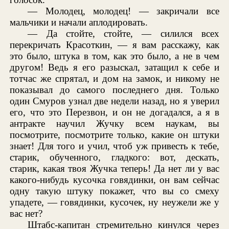
— Молодец, молодец! — закричали все
мальчики и начали аплодировать.
— Да стойте, стойте, — силился всех
перекричать Красоткин, — я вам расскажу, как
это было, штука в том, как это было, а не в чем
другом! Ведь я его разыскал, затащил к себе и
тотчас же спрятал, и дом на замок, и никому не
показывал до самого последнего дня. Только
один Смуров узнал две недели назад, но я уверил
его, что это Перезвон, и он не догадался, а я в
антракте научил Жучку всем наукам, вы
посмотрите, посмотрите только, какие он штуки
знает! Для того и учил, чтоб уж привесть к тебе,
старик, обученного, гладкого: вот, дескать,
старик, какая твоя Жучка теперь! Да нет ли у вас
какого-нибудь кусочка говядинки, он вам сейчас
одну такую штуку покажет, что вы со смеху
упадете, — говядинки, кусочек, ну неужели же у
вас нет?
Штабс-капитан стремительно кинулся через