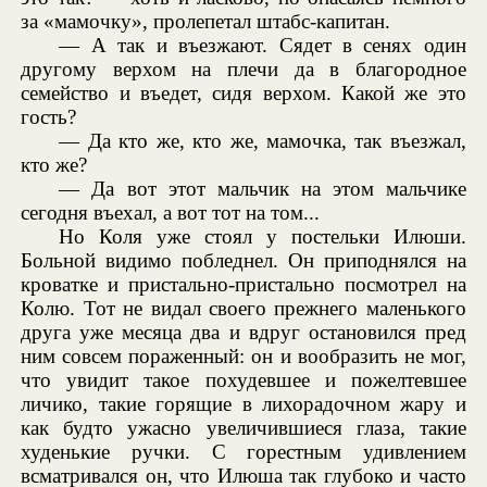
за «мамочку», пролепетал штабс-капитан.
— А так и въезжают. Сядет в сенях один
другому верхом на плечи да в благородное
семейство и въедет, сидя верхом. Какой же это
гость?
— Да кто же, кто же, мамочка, так въезжал,
кто же?
— Да вот этот мальчик на этом мальчике
сегодня въехал, а вот тот на том...
Но Коля уже стоял у постельки Илюши.
Больной видимо побледнел. Он приподнялся на
кроватке и пристально-пристально посмотрел на
Колю. Тот не видал своего прежнего маленького
друга уже месяца два и вдруг остановился пред
ним совсем пораженный: он и вообразить не мог,
что увидит такое похудевшее и пожелтевшее
личико, такие горящие в лихорадочном жару и
как будто ужасно увеличившиеся глаза, такие
худенькие ручки. С горестным удивлением
всматривался он, что Илюша так глубоко и часто