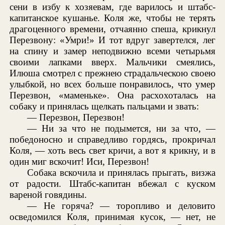
сени в избу к хозяевам, где варилось и штабс-
капитанское кушанье. Коля же, чтобы не терять
драгоценного времени, отчаянно спеша, крикнул
Перезвону: «Умри!» И тот вдруг завертелся, лег
на спину и замер неподвижно всеми четырьмя
своими лапками вверх. Мальчики смеялись,
Илюша смотрел с прежнею страдальческою своею
улыбкой, но всех больше понравилось, что умер
Перезвон, «маменьке». Она расхохоталась на
собаку и принялась щелкать пальцами и звать:
— Перезвон, Перезвон!
— Ни за что не подымется, ни за что, —
победоносно и справедливо гордясь, прокричал
Коля, — хоть весь свет кричи, а вот я крикну, и в
один миг вскочит! Иси, Перезвон!
Собака вскочила и принялась прыгать, визжа
от радости. Штабс-капитан вбежал с куском
вареной говядины.
— Не горяча? — торопливо и деловито
осведомился Коля, принимая кусок, — нет, не