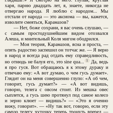
харя, парню двадцать лет, я, знаете, никогда не
отвергаю народа. Я люблю с народом... Мы
отстали от народа — это аксиома — вы, кажется,
изволите смеяться, Карамазов?
— Нет, боже сохрани, я вас очень слушаю, —
с самым простодушнейшим видом отозвался
Алеша, и мнительный Коля мигом ободрился.
— Моя теория, Карамазов, ясна и проста, —
опять радостно заспешил он тотчас же. — Я верю
в народ и всегда рад отдать ему справедливость,
1
но отнюдь не балуя его, это sine qua...
Да, ведь
я про гуся. Вот обращаюсь я к этому дураку и
отвечаю ему: «А вот думаю, о чем гусь думает».
Глядит он на меня совершенно глупо: «А об чем,
говорит, гусь думает?» — «А вот видишь,
говорю, телега с овсом стоит. Из мешка овес
сыплется, а гусь шею протянул под самое колесо
и зерно клюет — видишь?» — «Это я оченно
вижу, говорит». — «Ну так вот, говорю, если эту
самую телегу чуточку теперь тронуть вперед —