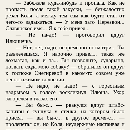
— Забежала куда-нибудь и пропала. Как не
пропасть после такой закуски, — безжалостно
резал Коля, а между тем сам как будто стал от
чего-то задыхаться. — У меня зато Перезвон...
Славянское имя... Я к тебе привел...
— Не на-до! — проговорил вдруг
Илюшечка.
— Нет, нет, надо, непременно посмотри... Ты
развлечешься. Я нарочно привел... такая же
лохматая, как и та... Вы позволите, сударыня,
позвать сюда мою собаку? — обратился он вдруг
к госпоже Снегиревой в каком-то совсем уже
непостижимом волнении.
— Не надо, не надо! — с горестным
надрывом в голосе воскликнул Илюша. Укор
загорелся в глазах его.
— Вы бы-с... — рванулся вдруг штабс-
капитан с сундука у стенки, на котором было
присел, — вы бы-с... в другое время-с... —
пролепетал он, но Коля, неудержимо настаивая и