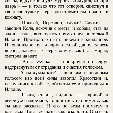
спеша, вдруг крикнул Смурову: «Смуров, отвори
дверь!» — и только что тот отворил, свистнул в
свою свистульку. Перезвон стремительно влетел в
комнату.
— Прыгай, Перезвон, служи! Служи! —
завопил Коля, вскочив с места, и собака, став на
задние лапы, вытянулась прямо пред постелькой
Илюши. Произошло нечто никем не ожиданное:
Илюша вздрогнул и вдруг с силой двинулся весь
вперед, нагнулся к Перезвону и, как бы замирая,
смотрел на него.
— Это... Жучка! — прокричал он вдруг
надтреснутым от страдания и счастия голоском.
— А ты думал кто? — звонким, счастливым
голосом изо всей силы завопил Красоткин и,
нагнувшись к собаке, обхватил ее и приподнял к
Илюше.
— Гляди, старик, видишь, глаз кривой и
левое ухо надрезано, точь-в-точь те приметы, как
ты мне рассказал. Я его по этим приметам и
разыскал! Тогда же разыскал, вскорости. Она ведь