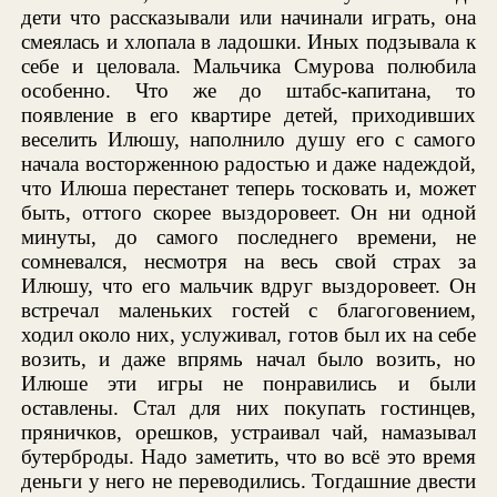
дети что рассказывали или начинали играть, она
смеялась и хлопала в ладошки. Иных подзывала к
себе и целовала. Мальчика Смурова полюбила
особенно. Что же до штабс-капитана, то
появление в его квартире детей, приходивших
веселить Илюшу, наполнило душу его с самого
начала восторженною радостью и даже надеждой,
что Илюша перестанет теперь тосковать и, может
быть, оттого скорее выздоровеет. Он ни одной
минуты, до самого последнего времени, не
сомневался, несмотря на весь свой страх за
Илюшу, что его мальчик вдруг выздоровеет. Он
встречал маленьких гостей с благоговением,
ходил около них, услуживал, готов был их на себе
возить, и даже впрямь начал было возить, но
Илюше эти игры не понравились и были
оставлены. Стал для них покупать гостинцев,
пряничков, орешков, устраивал чай, намазывал
бутерброды. Надо заметить, что во всё это время
деньги у него не переводились. Тогдашние двести