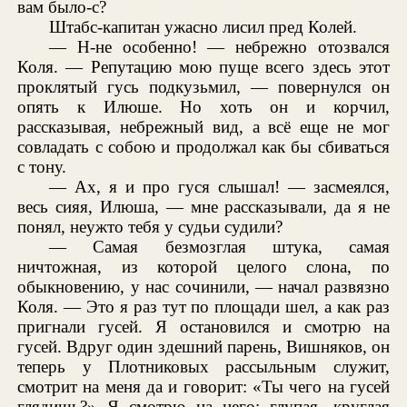
вам было-с?
Штабс-капитан ужасно лисил пред Колей.
— Н-не особенно! — небрежно отозвался
Коля. — Репутацию мою пуще всего здесь этот
проклятый гусь подкузьмил, — повернулся он
опять к Илюше. Но хоть он и корчил,
рассказывая, небрежный вид, а всё еще не мог
совладать с собою и продолжал как бы сбиваться
с тону.
— Ах, я и про гуся слышал! — засмеялся,
весь сияя, Илюша, — мне рассказывали, да я не
понял, неужто тебя у судьи судили?
— Самая безмозглая штука, самая
ничтожная, из которой целого слона, по
обыкновению, у нас сочинили, — начал развязно
Коля. — Это я раз тут по площади шел, а как раз
пригнали гусей. Я остановился и смотрю на
гусей. Вдруг один здешний парень, Вишняков, он
теперь у Плотниковых рассыльным служит,
смотрит на меня да и говорит: «Ты чего на гусей
глядишь?» Я смотрю на него: глупая, круглая