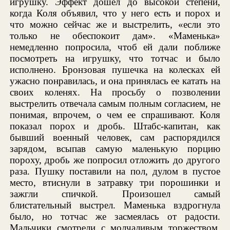
игрушку. Эффект дошел до высокой степени,
когда Коля объявил, что у него есть и порох и
что можно сейчас же и выстрелить, «если это
только не обеспокоит дам». «Маменька»
немедленно попросила, чтоб ей дали поближе
посмотреть на игрушку, что тотчас и было
исполнено. Бронзовая пушечка на колесках ей
ужасно понравилась, и она принялась ее катать на
своих коленях. На просьбу о позволении
выстрелить отвечала самым полным согласием, не
понимая, впрочем, о чем ее спрашивают. Коля
показал порох и дробь. Штабс-капитан, как
бывший военный человек, сам распорядился
зарядом, всыпав самую маленькую порцию
пороху, дробь же попросил отложить до другого
раза. Пушку поставили на пол, дулом в пустое
место, втиснули в затравку три порошинки и
зажгли спичкой. Произошел самый
блистательный выстрел. Маменька вздрогнула
было, но тотчас же засмеялась от радости.
Мальчики смотрели с молчаливым торжеством,