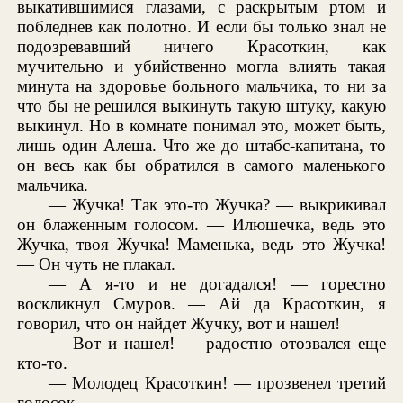
выкатившимися глазами, с раскрытым ртом и
побледнев как полотно. И если бы только знал не
подозревавший ничего Красоткин, как
мучительно и убийственно могла влиять такая
минута на здоровье больного мальчика, то ни за
что бы не решился выкинуть такую штуку, какую
выкинул. Но в комнате понимал это, может быть,
лишь один Алеша. Что же до штабс-капитана, то
он весь как бы обратился в самого маленького
мальчика.
— Жучка! Так это-то Жучка? — выкрикивал
он блаженным голосом. — Илюшечка, ведь это
Жучка, твоя Жучка! Маменька, ведь это Жучка!
— Он чуть не плакал.
— А я-то и не догадался! — горестно
воскликнул Смуров. — Ай да Красоткин, я
говорил, что он найдет Жучку, вот и нашел!
— Вот и нашел! — радостно отозвался еще
кто-то.
— Молодец Красоткин! — прозвенел третий
голосок.