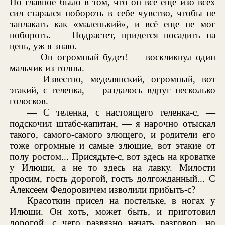
Но главное было в том, что он всё еще изо всех
сил старался побороть в себе чувство, чтобы не
заплакать как «маленький», и всё еще не мог
побороть. — Подрастет, придется посадить на
цепь, уж я знаю.
— Он огромный будет! — воскликнул один
мальчик из толпы.
— Известно, меделянский, огромный, вот
этакий, с теленка, — раздалось вдруг несколько
голосков.
— С теленка, с настоящего теленка-с, —
подскочил штабс-капитан, — я нарочно отыскал
такого, самого-самого злющего, и родители его
тоже огромные и самые злющие, вот этакие от
полу ростом... Присядьте-с, вот здесь на кроватке
у Илюши, а не то здесь на лавку. Милости
просим, гость дорогой, гость долгожданный... С
Алексеем Федоровичем изволили прибыть-с?
Красоткин присел на постельке, в ногах у
Илюши. Он хоть, может быть, и приготовил
дорогой, с чего развязно начать разговор, но