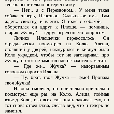
теперь решительно потерял нитку.
— Нет... я с Перезвоном... У меня такая
собака теперь, Перезвон. Славянское имя. Там
ждет... свистну, и влетит. Я тоже с собакой, —
оборотился он вдруг к Илюше, — помнишь,
старик, Жучку? — вдруг огрел он его вопросом.
Личико Илюшечки перекосилось. Он
страдальчески посмотрел на Колю. Алеша,
стоявший у дверей, нахмурился и кивнул было
Коле украдкой, чтобы тот не заговаривал про
Жучку, но тот не заметил или не захотел заметить.
— Где же... Жучка? — надорванным
голоском спросил Илюша.
— Ну, брат, твоя Жучка — фью! Пропала
твоя Жучка!
Илюша смолчал, но пристально-пристально
посмотрел еще раз на Колю. Алеша, поймав
взгляд Коли, изо всех сил опять закивал ему, но
тот снова отвел глаза, сделав вид, что и теперь не
заметил.