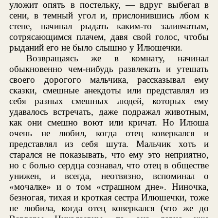
уложит опять в постельку, — вдруг выбегал в
сени, в темный угол и, прислонившись лбом к
стене, начинал рыдать каким-то заливчатым,
сотрясающимся плачем, давя свой голос, чтобы
рыданий его не было слышно у Илюшечки.
Возвращаясь же в комнату, начинал
обыкновенно чем-нибудь развлекать и утешать
своего дорогого мальчика, рассказывал ему
сказки, смешные анекдоты или представлял из
себя разных смешных людей, которых ему
удавалось встречать, даже подражал животным,
как они смешно воют или кричат. Но Илюша
очень не любил, когда отец коверкался и
представлял из себя шута. Мальчик хоть и
старался не показывать, что ему это неприятно,
но с болью сердца сознавал, что отец в обществе
унижен, и всегда, неотвязно, вспоминал о
«мочалке» и о том «страшном дне». Ниночка,
безногая, тихая и кроткая сестра Илюшечки, тоже
не любила, когда отец коверкался (что же до