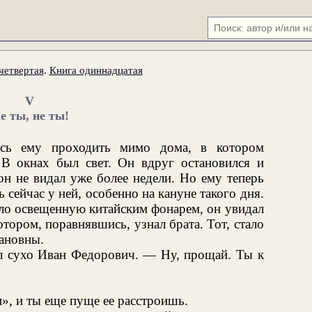
четвертая
.
Книга одиннадцатая
V
е ты, не ты!
сь ему проходить мимо дома, в котором
 В окнах был свет. Он вдруг остановился и
н не видал уже более недели. Но ему теперь
сейчас у ней, особенно на кануне такого дня.
кло освещенную китайским фонарем, он увидал
отором, поравнявшись, узнал брата. Тот, стало
ановны.
ал сухо Иван Федорович. — Ну, прощай. Ты к
», и ты еще пуще ее расстроишь.