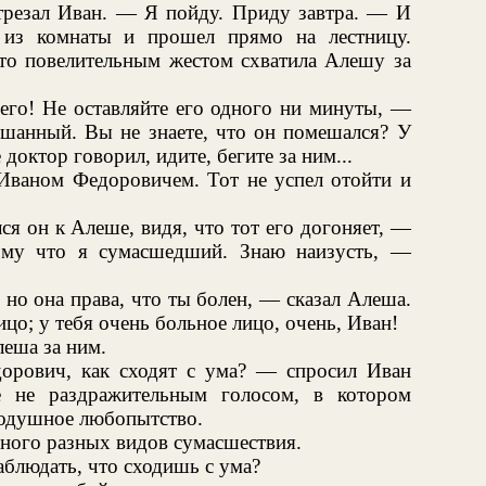
трезал Иван. — Я пойду. Приду завтра. — И
 из комнаты и прошел прямо на лестницу.
-то повелительным жестом схватила Алешу за
его! Не оставляйте его одного ни минуты, —
шанный. Вы не знаете, что он помешался? У
доктор говорил, идите, бегите за ним...
 Иваном Федоровичем. Тот не успел отойти и
я он к Алеше, видя, что тот его догоняет, —
тому что я сумасшедший. Знаю наизусть, —
 но она права, что ты болен, — сказал Алеша.
ицо; у тебя очень больное лицо, очень, Иван!
леша за ним.
орович, как сходят с ума? — спросил Иван
е не раздражительным голосом, в котором
тодушное любопытство.
много разных видов сумасшествия.
блюдать, что сходишь с ума?