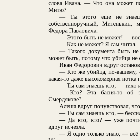
слова Ивана. — Что она может по
Митю?
— Ты этого еще не знаеш
собственноручный, Митенькин, 
Федора Павловича.
— Этого быть не может! — во
— Как не может? Я сам читал.
— Такого документа быть н
может быть, потому что убийца не о
Иван Федорович вдруг останов
— Кто же убийца, по-вашему, 
какая-то даже высокомерная нотка п
— Ты сам знаешь кто, — тихо 
— Кто? Эта басня-то об э
Смердякове?
Алеша вдруг почувствовал, что
— Ты сам знаешь кто, — бессил
— Да кто, кто? — уже почти
вдруг исчезла.
— Я одно только знаю, — всё