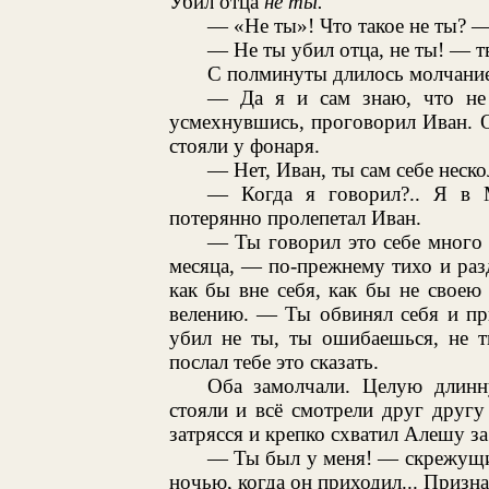
Убил отца
не ты.
— «Не ты»! Что такое не ты? —
— Не ты убил отца, не ты! — 
С полминуты длилось молчание
— Да я и сам знаю, что не
усмехнувшись, проговорил Иван. О
стояли у фонаря.
— Нет, Иван, ты сам себе неско
— Когда я говорил?.. Я в 
потерянно пролепетал Иван.
— Ты говорил это себе много р
месяца, — по-прежнему тихо и ра
как бы вне себя, как бы не своею
велению. — Ты обвинял себя и при
убил не ты, ты ошибаешься, не 
послал тебе это сказать.
Оба замолчали. Целую длинн
стояли и всё смотрели друг другу
затрясся и крепко схватил Алешу за
— Ты был у меня! — скрежущи
ночью, когда он приходил... Признав