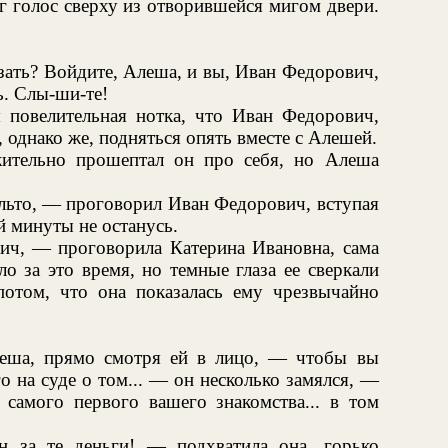
г голос сверху из отворившейся мигом двери.
зать? Войдите, Алеша, и вы, Иван Федорович,
ь. Слы-ши-те!
я повелительная нотка, что Иван Федорович,
 однако же, подняться опять вместе с Алешей.
ительно прошептал он про себя, но Алеша
альто, — проговорил Иван Федорович, вступая
ой минуты не останусь.
ич, — проговорила Катерина Ивановна, сама
ло за это время, но темные глаза ее сверкали
отом, что она показалась ему чрезвычайно
еша, прямо смотря ей в лицо, — чтобы вы
о на суде о том... — он несколько замялся, —
 самого первого вашего знакомства... в том
 за те деньги! — подхватила она, горько