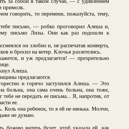
ть за собой в таком случае, — с удивлением
и примолк.
ем говорить, то перемени, пожалуйста, тему,
 тебе письмо, — робко проговорил Алеша и,
нему письмо Лизы. Они как раз подошли к
.
ссмеялся он злобно и, не распечатав конверта,
ков и бросил на ветер. Клочья разлетелись.
кажется, и уж предлагается! — презрительно
ице.
кнул Алеша.
енщины предлагаются.
орестно и горячо заступился Алеша. — Это
а больна, она сама очень больна, она тоже,
г тебе не передать ее письма... Я, напротив, от
асти ее.
 Коль она ребенок, то я ей не нянька. Молчи,
даже не думаю.
ь божию матерь будет, чтоб указала ей, как