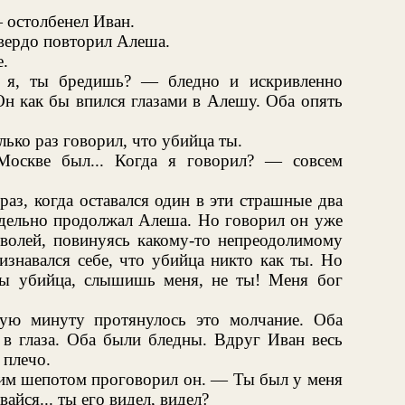
 остолбенел Иван.
твердо повторил Алеша.
.
 я, ты бредишь? — бледно и искривленно
н как бы впился глазами в Алешу. Оба опять
лько раз говорил, что убийца ты.
Москве был... Когда я говорил? — совсем
аз, когда оставался один в эти страшные два
здельно продолжал Алеша. Но говорил он уже
 волей, повинуясь какому-то непреодолимому
знавался себе, что убийца никто как ты. Но
ты убийца, слышишь меня, не ты! Меня бог
ую минуту протянулось это молчание. Оба
 в глаза. Оба были бледны. Вдруг Иван весь
 плечо.
м шепотом проговорил он. — Ты был у меня
айся... ты его видел, видел?