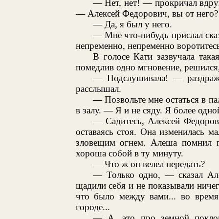
— Нет, нет! — прокричал вдру
— Алексей Федорович, вы от него?
— Да, я был у него.
— Мне что-нибудь прислал ска
непременно, непременно воротитес
В голосе Кати зазвучала така
помедлив одно мгновение, решился,
— Подслушивала! — раздраж
расслышал.
— Позвольте мне остаться в п
в залу. — Я и не сяду. Я более одн
— Садитесь, Алексей Федоров
оставаясь стоя. Она изменилась ма
зловещим огнем. Алеша помнил п
хороша собой в ту минуту.
— Что ж он велел передать?
— Только одно, — сказал Ал
щадили себя и не показывали ничег
что было между вами... во время
городе...
— А, это про земной поклон