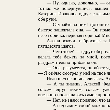
— Ну, однако, довольно, — о
тотчас же повернувшись, вышел
Катерина Ивановна вдруг с каким
обе руки.
— Ступайте за ним! Догоните 
быстро зашептала она. — Он поме
него горячка, нервная горячка! Мне 
Алеша вскочил и бросился за
пятидесяти шагов.
— Чего тебе? — вдруг обернулс
велела тебе бежать за мной, по
раздражительно прибавил он.
— Она, разумеется, ошибается,
— Я сейчас смотрел у ней на твое л
Иван шел не останавливаясь. А
— А ты знаешь, Алексей Фед
совсем вдруг тихим, совсем уж
внезапно послышалось самое прос
— Нет, не знаю; полагаю, что 
— А над самим собой можно на