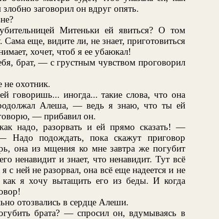
и злобно заговорил он вдруг опять.
вне?
убительницей Митеньки ей явиться? О том
. Сама еще, видите ли, не знает, приготовиться
имает, хочет, чтоб я ее убаюкал!
бя, брат, — с грустным чувством проговорил
 не охотник.
й говоришь... иногда... такие слова, что она
родолжал Алеша, — ведь я знаю, что ты ей
 говорю, — прибавил он.
ак надо, разорвать и ей прямо сказать! —
 — Надо подождать, пока скажут приговор
ерь, она из мщения ко мне завтра же погубит
его ненавидит и знает, что ненавидит. Тут всё
я с ней не разорвал, она всё еще надеется и не
я, как я хочу вытащить его из беды. И когда
овор!
ьно отозвались в сердце Алеши.
губить брата? — спросил он, вдумываясь в