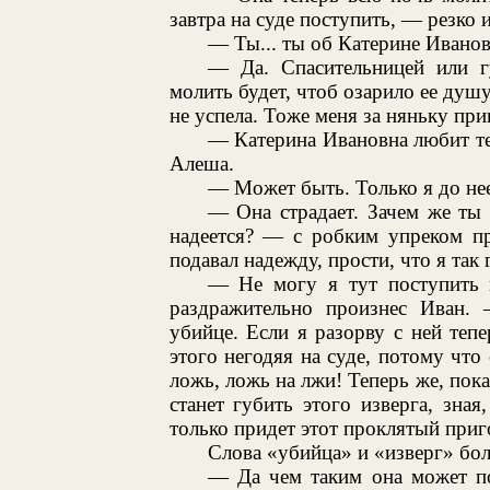
завтра на суде поступить, — резко 
— Ты... ты об Катерине Ивано
— Да. Спасительницей или г
молить будет, чтоб озарило ее душу
не успела. Тоже меня за няньку прин
— Катерина Ивановна любит те
Алеша.
— Может быть. Только я до нее
— Она страдает. Зачем же ты е
надеется? — с робким упреком п
подавал надежду, прости, что я так
— Не могу я тут поступить к
раздражительно произнес Иван.
убийце. Если я разорву с ней теп
этого негодяя на суде, потому что 
ложь, ложь на лжи! Теперь же, пока 
станет губить этого изверга, зна
только придет этот проклятый приг
Слова «убийца» и «изверг» бол
— Да чем таким она может по