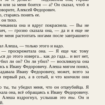
я или за меня боится — а? Он сказал, чтоб я
оворите, Алексей Федорович.
 стараясь понять ее.
 он тихо.
чеканила она и вдруг покраснела. — Вы не
вич, — грозно сказала она, — да и я еще не
те меня растоптать ногами после завтрашнего
л Алеша, — только этого и надо.
, — проскрежетала она. — Я еще час тому
 до этого изверга... как до гада... и вот нет,
 убил ли он? Он ли убил? — воскликнула она
ясь к Ивану Федоровичу. Алеша мигом понял,
адавала Ивану Федоровичу, может, всего за
в первый раз, а в сотый, и что кончили они
о ты, ты убедил меня, что он отцеубийца. Я
жала она, всё обращаясь к Ивану Федоровичу.
. Алеша вздрогнул, услышав это
ты
. Он и
й.