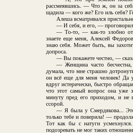
рассмеявшись. — Что ж, он за себ
щадила — кого же? Его иль себя? Г
Алеша всматривался пристально,
— И себя, и его, — проговорил
— То-то, — как-то злобно от
знаете еще меня, Алексей Федоро
знаю себя. Может быть, вы захоти
допроса.
— Вы покажете честно, — сказа
— Женщина часто бесчестна
думала, что мне страшно дотронуться
он всё еще для меня человек! Да
вдруг истерически, быстро обраща
что этот самый вопрос она уже з
минуту пред его приходом, и не 
ссорой.
— Я была у Смердякова... Эт
только тебе и поверила! — продол
Тот как бы с натуги усмехнулся
подозревать не мог таких отношени