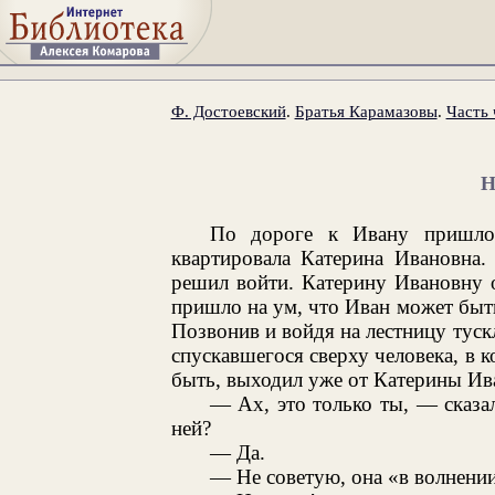
Ф. Достоевский
.
Братья Карамазовы
.
Часть 
Н
По дороге к Ивану пришло
квартировала Катерина Ивановна.
решил войти. Катерину Ивановну о
пришло на ум, что Иван может быть 
Позвонив и войдя на лестницу тус
спускавшегося сверху человека, в к
быть, выходил уже от Катерины Ив
— Ах, это только ты, — сказ
ней?
— Да.
— Не советую, она «в волнении