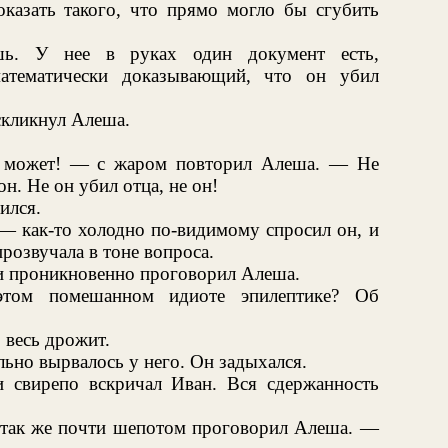
казать такого, что прямо могло бы сгубить
ь. У нее в руках один документ есть,
математически доказывающий, что он убил
скликнул Алеша.
е может! — с жаром повторил Алеша. — Не
н. Не он убил отца, не он!
ился.
— как-то холодно по-видимому спросил он, и
розвучала в тоне вопроса.
и проникновенно проговорил Алеша.
том помешанном идиоте эпилептике? Об
 весь дрожит.
ьно вырвалось у него. Он задыхался.
 свирепо вскричал Иван. Вся сдержанность
 так же почти шепотом проговорил Алеша. —