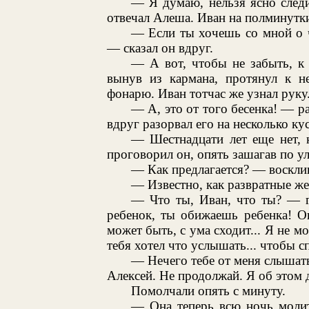
— Я думаю, нельзя ясно следи
отвечал Алеша. Иван на полминутк
— Если ты хочешь со мной о ч
— сказал он вдруг.
— А вот, чтобы не забыть, к
вынув из кармана, протянул к 
фонарю. Иван тотчас же узнал руку
— А, это от того бесенка! — ра
вдруг разорвал его на несколько кус
— Шестнадцати лет еще нет, 
проговорил он, опять зашагав по ул
— Как предлагается? — воскли
— Известно, как развратные ж
— Что ты, Иван, что ты? — г
ребенок, ты обижаешь ребенка! Он
может быть, с ума сходит... Я не мо
тебя хотел что услышать... чтобы сп
— Нечего тебе от меня слышать.
Алексей. Не продолжай. Я об этом 
Помолчали опять с минуту.
— Она теперь всю ночь молит