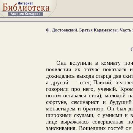
Ф. Достоевский
.
Братья Карамазовы
.
Часть 
Они вступили в комнату поч
появлении их тотчас показался 
дожидались выхода старца два ски
а другой — отец Паисий, человек
говорили про него, ученый. Кром
потом оставался стоя), молодой па
сюртуке, семинарист и будущий 
монастырем и братиею. Он был до
широкими скулами, с умными и в
лице выражалась совершенная по
заискивания. Вошедших гостей он 