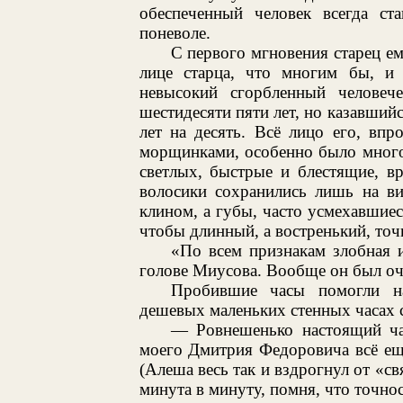
обеспеченный человек всегда ста
поневоле.
С первого мгновения старец ем
лице старца, что многим бы, и
невысокий сгорбленный человеч
шестидесяти пяти лет, но казавшийс
лет на десять. Всё лицо его, вп
морщинками, особенно было много 
светлых, быстрые и блестящие, в
волосики сохранились лишь на ви
клином, а губы, часто усмехавшиес
чтобы длинный, а востренький, точ
«По всем признакам злобная 
голове Миусова. Вообще он был оч
Пробившие часы помогли на
дешевых маленьких стенных часах с
— Ровнешенько настоящий ч
моего Дмитрия Федоровича всё еще
(Алеша весь так и вздрогнул от «св
минута в минуту, помня, что точнос