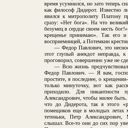
время усумнился, но зато теперь си
как философ Дидерот. Известно л
явился к митрополиту Платону п
сразу: «Нет бога». На что великий
безумец в сердце своем несть бог!»
крещенье принимаю». Так его и
восприемницей, а Потемкин крестны
— Федор Павлович, это неснос
этот глупый анекдот неправда, 
проговорил, совершенно уже не сд
— Всю жизнь предчувствовал,
Федор Павлович. — Я вам, господ
простите, я последнее, о крещении
только минуточку, вот как расс
приходило. Для пикантности 
Александрович, чтобы милее быть. 
что до Дидерота, так я этого «
помещиков еще в молодых летах м
тетеньки, Петр Александрович
слышал. Все-то они до сих пор ув