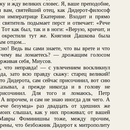
жу и жду великих словес. Я, ваше преподобие,
и вам, святейший отец, как Дидерот-философ
ри императрице Екатерине. Входит и прямо
 святитель подымает перст и отвечает: «Рече
 Тот как был, так и в ноги: «Верую, кричит, и
 окрестили тут же. Княгиня Дашкова была
м отцом...
но! Ведь вы сами знаете, что вы врете и что
к чему вы ломаетесь? — дрожащим голосом
ерживая себя, Миусов.
 что неправда! — с увлечением воскликнул
а, зато всю правду скажу: старец великий!
-то Дидерота, сам сейчас присочинил, вот сию
казывал, а прежде никогда и в голову не
присочинил. Для того и ломаюсь, Петр
А впрочем, и сам не знаю иногда для чего. А
рече безумца» раз двадцать от здешних же
оих слышал, как у них проживал; от вашей
, Мавры Фоминишны тоже, между прочим,
ерены, что безбожник Дидерот к митрополиту