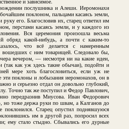
мственное и зависимое.
овождении послушника и Алеши. Иеромонахи
убочайшим поклоном, пальцами касаясь земли,
 руку его. Благословив их, старец ответил им
ом, перстами касаясь земли, и у каждого из
ловения. Вся церемония произошла весьма
ый обряд какой-нибудь, а почти с каким-то
казалось, что всё делается с намеренным
х вошедших с ним товарищей. Следовало бы,
чера вечером, — несмотря ни на какие идеи,
 (так как уж здесь такие обычаи), подойти и
йней мере хоть благословиться, если уж не
се эти поклоны и лобызания иеромонахов, он в
ажно и серьезно отдал он довольно глубокий,
улу. Точно так же поступил и Федор Павлович,
енно передразнив Миусова. Иван Федорович
, но тоже держа руки по швам, а Калганов до
не поклонился. Старец опустил поднявшуюся
оклонившись им в другой раз, попросил всех
ши; ему стало стыдно. Сбывались его дурные