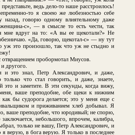
И представьте, ведь дело-то наше расстроилось!
 Непременно-то я своею же любезностью себе
у назад, говорю одному влиятельному даже
женщина-с», — в смысле то есть чести, так
он мне вдруг на то: «А вы ее щекотали?» Не
юбезничаю. «Да, говорю, щекотал-с» — ну тут
о уж это произошло, так что уж не стыдно и
режу!
 с отвращением пробормотал Миусов.
 и другого.
я и это знал, Петр Александрович, и даже,
ю только что стал говорить, и даже, знаете,
 это и заметите. В эти секунды, когда вижу,
меня, ваше преподобие, обе щеки к нижним
 как бы судорога делается; это у меня еще с
ивальщиком и приживанием хлеб добывал. Я
но, ваше преподобие, что юродивый; не спорю,
 заключается, небольшого, впрочем, калибра,
брал, только не вашу, Петр Александрович, и
 я верую, в бога верую. Я только в последнее