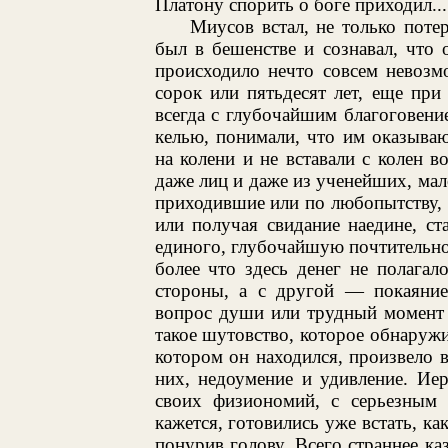
Платону спорить о боге приходил...
Миусов встал, не только поте
был в бешенстве и сознавал, что 
происходило нечто совсем невозм
сорок или пятьдесят лет, еще при
всегда с глубочайшим благоговение
келью, понимали, что им оказыва
на колени и не вставали с колен 
даже лиц и даже из ученейших, мал
приходившие или по любопытству, 
или получая свидание наедине, ст
единого, глубочайшую почтительнос
более что здесь денег не полага
стороны, а с другой — покаяние
вопрос души или трудный момент 
такое шутовство, которое обнаружи
котором он находился, произвело в
них, недоумение и удивление. Ие
своих физиономий, с серьезным в
кажется, готовились уже встать, ка
понурив голову. Всего страннее ка