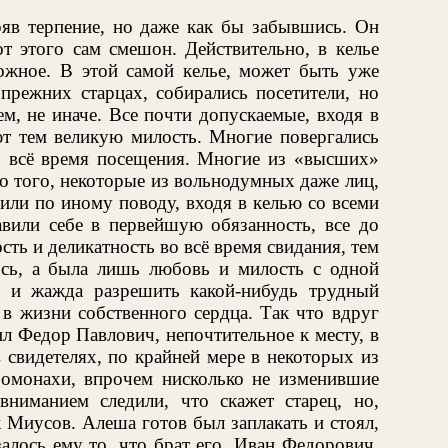
ряв терпение, но даже как бы забывшись. Он
от этого сам смешон. Действительно, в келье
ожное. В этой самой келье, может быть уже
 прежних старцах, собирались посетители, но
м, не иначе. Все почти допускаемые, входя в
ют тем великую милость. Многие повергались
во всё время посещения. Многие из «высших»
о того, некоторые из вольнодумных даже лиц,
или по иному поводу, входя в келью со всеми
авили себе в первейшую обязанность, все до
ть и деликатность во всё время свидания, тем
лось, а была лишь любовь и милость с одной
 и жажда разрешить какой-нибудь трудный
в жизни собственного сердца. Так что вдруг
л Федор Павлович, непочтительное к месту, в
 свидетелях, по крайней мере в некоторых из
ромонахи, впрочем нисколько не изменившие
ниманием следили, что скажет старец, но,
к Миусов. Алеша готов был заплакать и стоял,
залось ему то, что брат его, Иван Федорович,