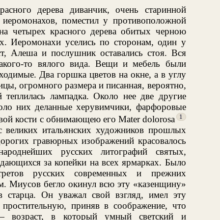
расного дерева диванчик, очень старинной
х иеромонахов, поместил у противоположной
на четырех красного дерева обитых черною
х. Иеромонахи уселись по сторонам, один у
ст, Алеша и послушник оставались стоя. Вся
акого-то вялого вида. Вещи и мебель были
одимые. Два горшка цветов на окне, а в углу
цы, огромного размера и писанная, вероятно,
й теплилась лампадка. Около нее две другие
оло них деланные херувимчики, фарфоровые
1
овой кости с обнимающею его Mater dolorosa
с великих итальянских художников прошлых
дорогих гравюрных изображений красовалось
народнейших русских литографий святых,
одающихся за копейки на всех ярмарках. Было
ртретов русских современных и прежних
ам. Миусов бегло окинул всю эту «казенщину»
 старца. Он уважал свой взгляд, имел эту
м простительную, приняв в соображение, что
— возраст, в который умный светский и