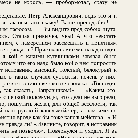
ере не король, — пробормотал, сразу не
редставьте, Петр Александрович, ведь это я и
то я так некстати скажу! Ваше преподобие! —
нным пафосом. — Вы видите пред собою шута,
сь. Старая привычка, увы! А что некстати
рением, с намерением рассмешить и приятным
е правда ли? Приезжаю лет семь назад в один
 я кой с какими купчишками завязал было
отому что его надо было кой о чем попросить
т исправник, высокий, толстый, белокурый и
е в таких случаях субъекты: печень у них,
с развязностию светского человека: «Господин
, так сказать, Направником!» — «Каким это,
 с первой полсекунды, что дело не выгорело,
рю, пошутить желал, для общей веселости, так
й наш русский капельмейстер, а нам именно
ятия вроде как бы тоже капельмейстера...» И
не правда ли? «Извините, говорит, я исправник
оить не позволю». Повернулся и уходит. Я за
, а не Направник!» — «Нет, говорит, уж коль