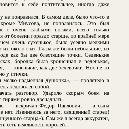
новится к себе почтительнее, иногда даже
у не понравился. В самом деле, было что-то в
 кроме Миусова, не понравилось. Это был
ек с очень слабыми ногами, всего только
я от болезни гораздо старше, по крайней мере
рочем очень сухенькое, было усеяно мелкими
их около глаз. Глаза же были небольшие, из
роде как бы две блестящие точки. Седенькие
сках, бородка была крошечная и реденькая,
я, — тоненькие, как две бечевочки. Нос не то
но у птички.
и мелко-надменная душонка», — пролетело в
ень недоволен собой.
чать разговор. Ударило скорым боем на
 гирями ровно двенадцать.
ас, — вскричал Федор Павлович, — а сына
 нет. Извиняюсь за него, священный старец!
ященного старца»). Сам же я всегда аккуратен,
ть есть вежливость королей...