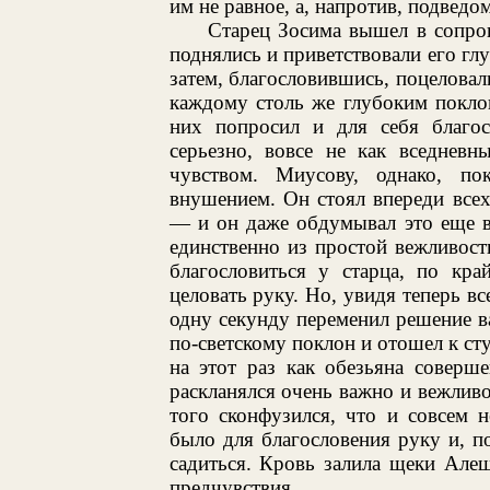
им не равное, а, напротив, подведо
Старец Зосима вышел в сопр
поднялись и приветствовали его гл
затем, благословившись, поцеловали
каждому столь же глубоким поклон
них попросил и для себя благос
серьезно, вовсе не как вседневн
чувством. Миусову, однако, по
внушением. Он стоял впереди все
— и он даже обдумывал это еще в
единственно из простой вежливости
благословиться у старца, по кра
целовать руку. Но, увидя теперь в
одну секунду переменил решение в
по-светскому поклон и отошел к ст
на этот раз как обезьяна соверш
раскланялся очень важно и вежливо
того сконфузился, что и совсем 
было для благословения руку и, п
садиться. Кровь залила щеки Але
предчувствия.