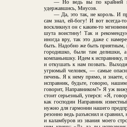
— Но ведь вы по крайней м
удержавшись, Миусов.
— Да, это так, не король. И п
сам знал, ей-богу! И вот всегда-
воскликнул он с каким-то мгнове
шута воистину! Так и рекомендую
иногда вру, так это даже с наме
быть. Надобно же быть приятным, н
городишко, были там делишки, а
компаньишку. Идем к исправнику, п
и откушать к нам позвать. Выходи
угрюмый человек, — самые опасны
печень. Я к нему прямо, и знаете, 
исправник, будьте, говорю, нашим
говорит, Направником?» Я уж вижу
стоит серьезный, уперся: «Я, гово
как господин Направник известны
нужно для гармонии нашего предпри
резонно ведь разъяснил и сравнил, 
и каламбуров из звания моего стр
ним, кричу: «Да, да, вы исправник