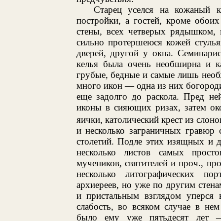
Старец уселся на кожаный к
постройки, а гостей, кроме обои
стены, всех четверых рядышком, 
сильно протершеюся кожей стулья
дверей, другой у окна. Семинари
келья была очень необширна и к
грубые, бедные и самые лишь необх
много икон — одна из них богороди
еще задолго до раскола. Пред не
иконы в сияющих ризах, затем ок
яички, католический крест из слон
и несколько заграничных гравюр 
столетий. Подле этих изящных и 
несколько листов самых просто
мучеников, святителей и проч., пр
несколько литографических по
архиереев, но уже по другим стен
и пристальным взглядом уперся в
слабость, во всяком случае в не
было ему уже пятьдесят лет 