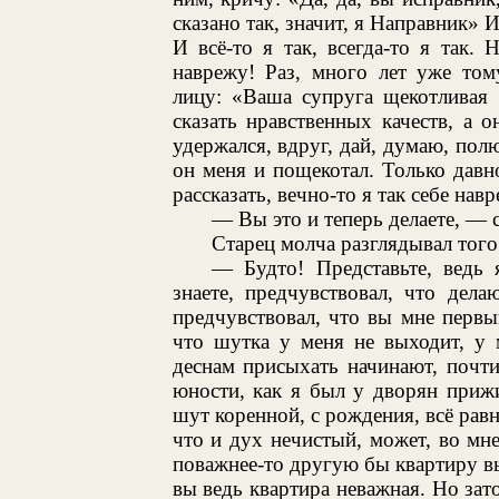
сказано так, значит, я Направник» 
И всё-то я так, всегда-то я так.
наврежу! Раз, много лет уже том
лицу: «Ваша супруга щекотливая 
сказать нравственных качеств, а 
удержался, вдруг, дай, думаю, пол
он меня и пощекотал. Только давн
рассказать, вечно-то я так себе нав
— Вы это и теперь делаете, —
Старец молча разглядывал того
— Будто! Представьте, ведь 
знаете, предчувствовал, что дела
предчувствовал, что вы мне первый
что шутка у меня не выходит, у 
деснам присыхать начинают, почти
юности, как я был у дворян приж
шут коренной, с рождения, всё рав
что и дух нечистый, может, во мне
поважнее-то другую бы квартиру вы
вы ведь квартира неважная. Но зато