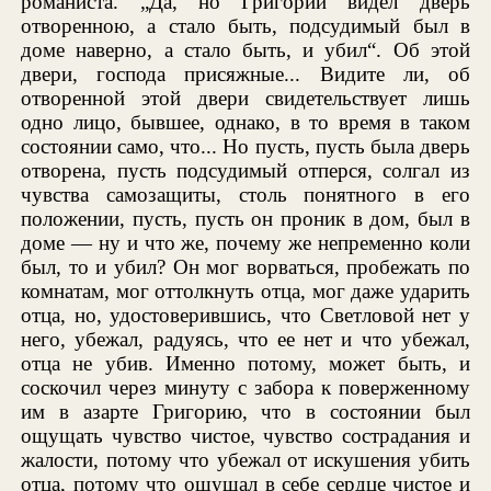
романиста. „Да, но Григорий видел дверь
отворенною, а стало быть, подсудимый был в
доме наверно, а стало быть, и убил“. Об этой
двери, господа присяжные... Видите ли, об
отворенной этой двери свидетельствует лишь
одно лицо, бывшее, однако, в то время в таком
состоянии само, что... Но пусть, пусть была дверь
отворена, пусть подсудимый отперся, солгал из
чувства самозащиты, столь понятного в его
положении, пусть, пусть он проник в дом, был в
доме — ну и что же, почему же непременно коли
был, то и убил? Он мог ворваться, пробежать по
комнатам, мог оттолкнуть отца, мог даже ударить
отца, но, удостоверившись, что Светловой нет у
него, убежал, радуясь, что ее нет и что убежал,
отца не убив. Именно потому, может быть, и
соскочил через минуту с забора к поверженному
им в азарте Григорию, что в состоянии был
ощущать чувство чистое, чувство сострадания и
жалости, потому что убежал от искушения убить
отца, потому что ощущал в себе сердце чистое и