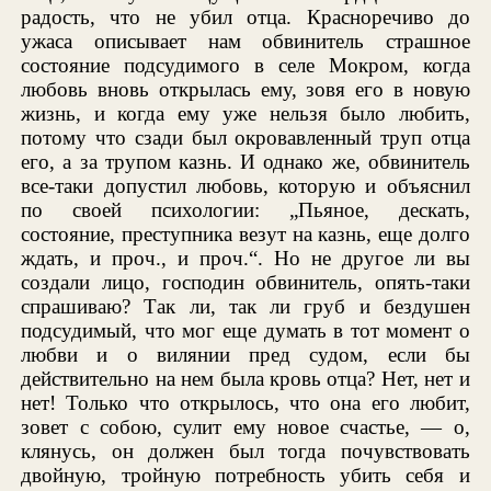
радость, что не убил отца. Красноречиво до
ужаса описывает нам обвинитель страшное
состояние подсудимого в селе Мокром, когда
любовь вновь открылась ему, зовя его в новую
жизнь, и когда ему уже нельзя было любить,
потому что сзади был окровавленный труп отца
его, а за трупом казнь. И однако же, обвинитель
все-таки допустил любовь, которую и объяснил
по своей психологии: „Пьяное, дескать,
состояние, преступника везут на казнь, еще долго
ждать, и проч., и проч.“. Но не другое ли вы
создали лицо, господин обвинитель, опять-таки
спрашиваю? Так ли, так ли груб и бездушен
подсудимый, что мог еще думать в тот момент о
любви и о вилянии пред судом, если бы
действительно на нем была кровь отца? Нет, нет и
нет! Только что открылось, что она его любит,
зовет с собою, сулит ему новое счастье, — о,
клянусь, он должен был тогда почувствовать
двойную, тройную потребность убить себя и