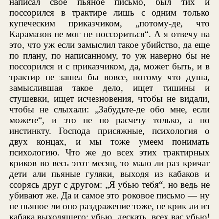
написал свое пьяное письмо, был тих и
поссорился в трактире лишь с одним только
купеческим приказчиком, „потому-де, что
Карамазов не мог не поссориться“. А я отвечу на
это, что уж если замыслил такое убийство, да еще
по плану, по написанному, то уж наверно бы не
поссорился и с приказчиком, да, может быть, и в
трактир не зашел бы вовсе, потому что душа,
замыслившая такое дело, ищет тишины и
стушевки, ищет исчезновения, чтобы не видали,
чтобы не слыхали: „Забудьте-де обо мне, если
можете“, и это не по расчету только, а по
инстинкту. Господа присяжные, психология о
двух концах, и мы тоже умеем понимать
психологию. Что же до всех этих трактирных
криков во весь этот месяц, то мало ли раз кричат
дети али пьяные гуляки, выходя из кабаков и
ссорясь друг с другом: „Я убью тебя“, но ведь не
убивают же. Да и самое это роковое письмо — ну
не пьяное ли оно раздражение тоже, не крик ли из
кабака выходящего: убью, дескать, всех вас убью!