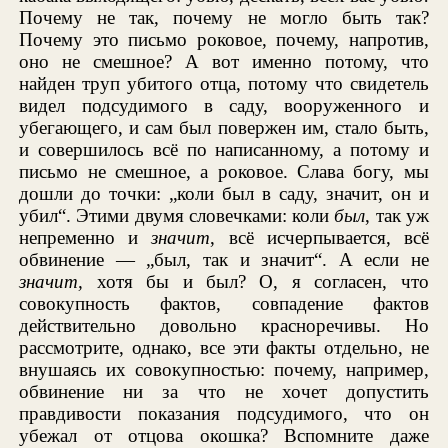
Почему не так, почему не могло быть так?
Почему это письмо роковое, почему, напротив,
оно не смешное? А вот именно потому, что
найден труп убитого отца, потому что свидетель
видел подсудимого в саду, вооруженного и
убегающего, и сам был повержен им, стало быть,
и совершилось всё по написанному, а потому и
письмо не смешное, а роковое. Слава богу, мы
дошли до точки: „коли был в саду, значит, он и
убил“. Этими двумя словечками: коли
был
, так уж
непременно и
значит
, всё исчерпывается, всё
обвинение — „был, так и значит“. А если не
значит,
хотя бы и был? О, я согласен, что
совокупность фактов, совпадение фактов
действительно довольно красноречивы. Но
рассмотрите, однако, все эти факты отдельно, не
внушаясь их совокупностью: почему, например,
обвинение ни за что не хочет допустить
правдивости показания подсудимого, что он
убежал от отцова окошка? Вспомните даже