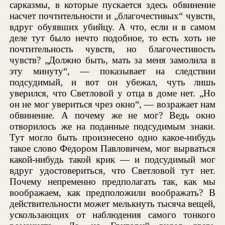
сарказмы, в которые пускается здесь обвинение
насчет почтительности и „благочестивых“ чувств,
вдруг обуявших убийцу. А что, если и в самом
деле тут было нечто подобное, то есть хоть не
почтительность чувств, но благочестивость
чувств? „Должно быть, мать за меня замолила в
эту минуту“, — показывает на следствии
подсудимый, и вот он убежал, чуть лишь
уверился, что Светловой у отца в доме нет. „Но
он не мог увериться чрез окно“, — возражает нам
обвинение. А почему же не мог? Ведь окно
отворилось же на поданные подсудимым знаки.
Тут могло быть произнесено одно какое-нибудь
такое слово Федором Павловичем, мог вырваться
какой-нибудь такой крик — и подсудимый мог
вдруг удостовериться, что Светловой тут нет.
Почему непременно предполагать так, как мы
воображаем, как предположили воображать? В
действительности может мелькнуть тысяча вещей,
ускользающих от наблюдения самого тонкого