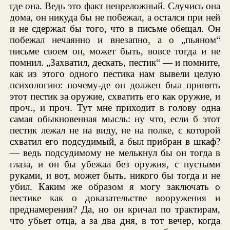
где она. Ведь это факт непреложный. Случись она
дома, он никуда бы не побежал, а остался при ней
и не сдержал бы того, что в письме обещал. Он
побежал нечаянно и внезапно, а о „пьяном“
письме своем он, может быть, вовсе тогда и не
помнил. „Захватил, дескать, пестик“ — и помните,
как из этого одного пестика нам вывели целую
психологию: почему-де он должен был принять
этот пестик за оружие, схватить его как оружие, и
проч., и проч. Тут мне приходит в голову одна
самая обыкновенная мысль: ну что, если б этот
пестик лежал не на виду, не на полке, с которой
схватил его подсудимый, а был прибран в шкаф?
— ведь подсудимому не мелькнул бы он тогда в
глаза, и он бы убежал без оружия, с пустыми
руками, и вот, может быть, никого бы тогда и не
убил. Каким же образом я могу заключать о
пестике как о доказательстве вооружения и
преднамерения? Да, но он кричал по трактирам,
что убьет отца, а за два дня, в тот вечер, когда