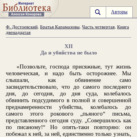
Авторы
Ф. Достоевский
.
Братья Карамазовы
.
Часть четвертая
.
Книга
двенадцатая
XII
Да и убийства не было
«Позвольте, господа присяжные, тут жизнь
человеческая, и надо быть осторожнее. Мы
слышали, как обвинение само
засвидетельствовало, что до самого последнего
дня, до сегодня, до дня суда, колебалось
обвинить подсудимого в полной и совершенной
преднамеренности убийства, колебалось до
самого этого рокового „пьяного“ письма,
представленного сегодня суду. „Совершилось как
по писаному!“ Но опять-таки повторяю: он
побежал к ней, за ней, единственно только узнать,