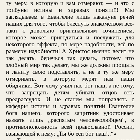
ту меру, в которую и вам отмеряют, — и это с
трибуны истины и здравых понятий! Мы
заглядываем в Евангелие лишь накануне речей
наших для того, чтобы блеснуть знакомством все-
таки с довольно оригинальным сочинением,
которое может пригодиться и послужить для
некоторого эффекта, по мере надобности, всё по
размеру надобности! А Христос именно велит не
так делать, беречься так делать, потому что
злобный мир так делает, мы же должны прощать
и ланиту свою подставлять, а не в ту же меру
отмеривать, в которую мерят нам наши
обидчики. Вот чему учил нас бог наш, а не тому,
что запрещать детям убивать отцов есть
предрассудок. И не станем мы поправлять с
кафедры истины и здравых понятий Евангелие
бога нашего, которого защитник удостоивает
назвать лишь „распятым человеколюбцем“, в
противоположность всей православной России,
взывающей к нему: „Ты бо еси бог наш!..“»