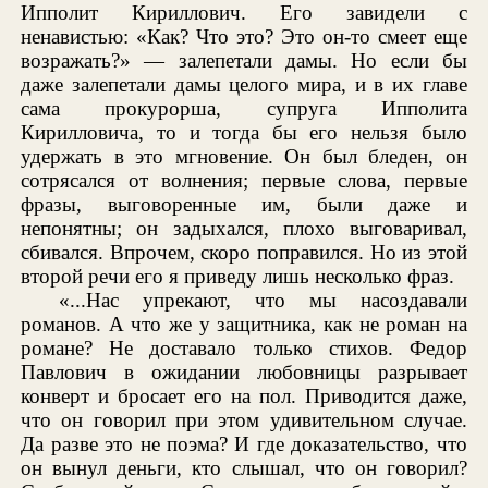
Ипполит Кириллович. Его завидели с
ненавистью: «Как? Что это? Это он-то смеет еще
возражать?» — залепетали дамы. Но если бы
даже залепетали дамы целого мира, и в их главе
сама прокурорша, супруга Ипполита
Кирилловича, то и тогда бы его нельзя было
удержать в это мгновение. Он был бледен, он
сотрясался от волнения; первые слова, первые
фразы, выговоренные им, были даже и
непонятны; он задыхался, плохо выговаривал,
сбивался. Впрочем, скоро поправился. Но из этой
второй речи его я приведу лишь несколько фраз.
«...Нас упрекают, что мы насоздавали
романов. А что же у защитника, как не роман на
романе? Не доставало только стихов. Федор
Павлович в ожидании любовницы разрывает
конверт и бросает его на пол. Приводится даже,
что он говорил при этом удивительном случае.
Да разве это не поэма? И где доказательство, что
он вынул деньги, кто слышал, что он говорил?