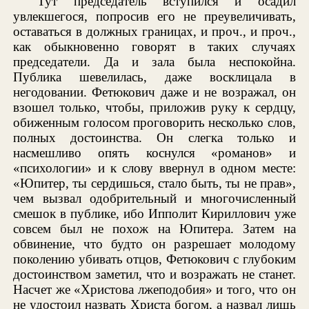
Тут председатель вступился и осадил
увлекшегося, попросив его не преувеличивать,
оставаться в должных границах, и проч., и проч.,
как обыкновенно говорят в таких случаях
председатели. Да и зала была неспокойна.
Публика шевелилась, даже восклицала в
негодовании. Фетюкович даже и не возражал, он
взошел только, чтобы, приложив руку к сердцу,
обиженным голосом проговорить несколько слов,
полных достоинства. Он слегка только и
насмешливо опять коснулся «романов» и
«психологии» и к слову ввернул в одном месте:
«Юпитер, ты сердишься, стало быть, ты не прав»,
чем вызвал одобрительный и многочисленный
смешок в публике, ибо Ипполит Кириллович уже
совсем был не похож на Юпитера. Затем на
обвинение, что будто он разрешает молодому
поколению убивать отцов, Фетюкович с глубоким
достоинством заметил, что и возражать не станет.
Насчет же «Христова лжеподобия» и того, что он
не удостоил назвать Христа богом, а назвал лишь