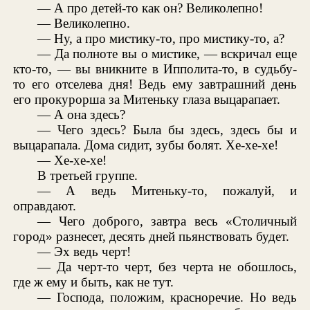
— А про детей-то как он? Великолепно!
— Великолепно.
— Ну, а про мистику-то, про мистику-то, а?
— Да полноте вы о мистике, — вскричал еще
кто-то, — вы вникните в Ипполита-то, в судьбу-
то его отселева дня! Ведь ему завтрашний день
его прокурорша за Митеньку глаза выцарапает.
— А она здесь?
— Чего здесь? Была бы здесь, здесь бы и
выцарапала. Дома сидит, зубы болят. Хе-хе-хе!
— Хе-хе-хе!
В третьей группе.
— А ведь Митеньку-то, пожалуй, и
оправдают.
— Чего доброго, завтра весь «Столичный
город» разнесет, десять дней пьянствовать будет.
— Эх ведь черт!
— Да черт-то черт, без черта не обошлось,
где ж ему и быть, как не тут.
— Господа, положим, красноречие. Но ведь