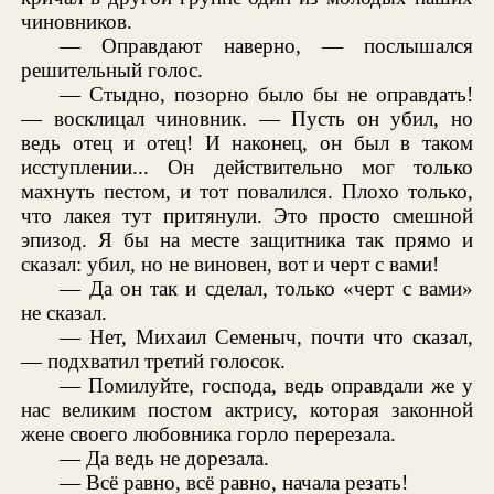
чиновников.
— Оправдают наверно, — послышался
решительный голос.
— Стыдно, позорно было бы не оправдать!
— восклицал чиновник. — Пусть он убил, но
ведь отец и отец! И наконец, он был в таком
исступлении... Он действительно мог только
махнуть пестом, и тот повалился. Плохо только,
что лакея тут притянули. Это просто смешной
эпизод. Я бы на месте защитника так прямо и
сказал: убил, но не виновен, вот и черт с вами!
— Да он так и сделал, только «черт с вами»
не сказал.
— Нет, Михаил Семеныч, почти что сказал,
— подхватил третий голосок.
— Помилуйте, господа, ведь оправдали же у
нас великим постом актрису, которая законной
жене своего любовника горло перерезала.
— Да ведь не дорезала.
— Всё равно, всё равно, начала резать!