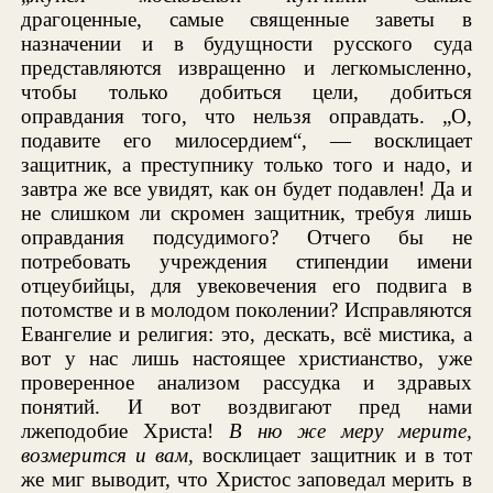
драгоценные, самые священные заветы в
назначении и в будущности русского суда
представляются извращенно и легкомысленно,
чтобы только добиться цели, добиться
оправдания того, что нельзя оправдать. „О,
подавите его милосердием“, — восклицает
защитник, а преступнику только того и надо, и
завтра же все увидят, как он будет подавлен! Да и
не слишком ли скромен защитник, требуя лишь
оправдания подсудимого? Отчего бы не
потребовать учреждения стипендии имени
отцеубийцы, для увековечения его подвига в
потомстве и в молодом поколении? Исправляются
Евангелие и религия: это, дескать, всё мистика, а
вот у нас лишь настоящее христианство, уже
проверенное анализом рассудка и здравых
понятий. И вот воздвигают пред нами
лжеподобие Христа!
В ню же меру мерите,
возмерится и вам,
восклицает защитник и в тот
же миг выводит, что Христос заповедал мерить в