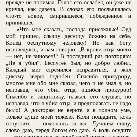
прежде не понимал. Голос его ослабел, он уже не
кричал, как давеча. В словах его послышалось
что-то новое, смирившееся, побежденное и
приникшее.
«Что мне сказать, господа присяжные! Суд
мой пришел, слышу десницу божию на себе.
Конец беспутному человеку! Но как богу
исповедуясь, и вам говорю: „В крови отца моего
— нет, не виновен!“ В последний раз повторяю:
„Не я убил“. Беспутен был, но добро любил.
Каждый миг стремился исправиться, а жил
дикому зверю подобен. Спасибо прокурору,
многое мне обо мне сказал, чего и не знал я, но
неправда, что убил отца, ошибся прокурор!
Спасибо и защитнику, плакал, его слушая, но
неправда, что я убил отца, и предполагать не надо
было! А докторам не верьте, я в полном уме,
только душе моей тяжело. Коли пощадите, коль
отпустите — помолюсь за вас. Лучшим стану,
слово даю, перед богом его даю. А коль осудите
— сам сломаю над головой моей шпагу, а сломав,