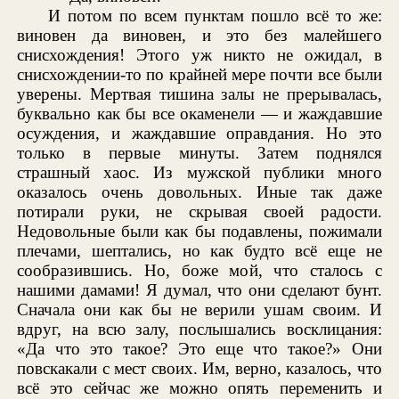
И потом по всем пунктам пошло всё то же:
виновен да виновен, и это без малейшего
снисхождения! Этого уж никто не ожидал, в
снисхождении-то по крайней мере почти все были
уверены. Мертвая тишина залы не прерывалась,
буквально как бы все окаменели — и жаждавшие
осуждения, и жаждавшие оправдания. Но это
только в первые минуты. Затем поднялся
страшный хаос. Из мужской публики много
оказалось очень довольных. Иные так даже
потирали руки, не скрывая своей радости.
Недовольные были как бы подавлены, пожимали
плечами, шептались, но как будто всё еще не
сообразившись. Но, боже мой, что сталось с
нашими дамами! Я думал, что они сделают бунт.
Сначала они как бы не верили ушам своим. И
вдруг, на всю залу, послышались восклицания:
«Да что это такое? Это еще что такое?» Они
повскакали с мест своих. Им, верно, казалось, что
всё это сейчас же можно опять переменить и