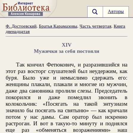
Авторы
Ф. Достоевский
.
Братья Карамазовы
.
Часть четвертая
.
Книга
двенадцатая
XIV
Мужички за себя постояли
Так кончил Фетюкович, и разразившийся на
этот раз восторг слушателей был неудержим, как
буря. Было уже и немыслимо сдержать его:
женщины плакали, плакали и многие из мужчин,
даже два сановника пролили слезы. Председатель
покорился и даже помедлил звонить в
колокольчик: «Посягать на такой энтузиазм
значило бы посягать на святыню» — как кричали
потом у нас дамы. Сам оратор был искренно
растроган. И вот в такую-то минуту и поднялся
еще раз «обменяться возражениями» наш