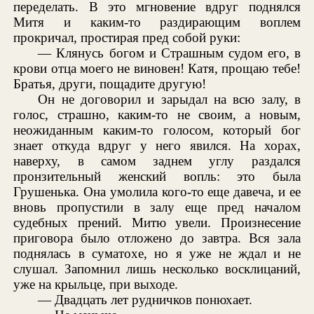
переделать. В это мгновение вдруг поднялся
Митя и каким-то раздирающим воплем
прокричал, простирая пред собой руки:
— Клянусь богом и Страшным судом его, в
крови отца моего не виновен! Катя, прощаю тебе!
Братья, други, пощадите другую!
Он не договорил и зарыдал на всю залу, в
голос, страшно, каким-то не своим, а новым,
неожиданным каким-то голосом, который бог
знает откуда вдруг у него явился. На хорах,
наверху, в самом заднем углу раздался
пронзительный женский вопль: это была
Грушенька. Она умолила кого-то еще давеча, и ее
вновь пропустили в залу еще пред началом
судебных прений. Митю увели. Произнесение
приговора было отложено до завтра. Вся зала
поднялась в суматохе, но я уже не ждал и не
слушал. Запомнил лишь несколько восклицаний,
уже на крыльце, при выходе.
— Двадцать лет рудничков понюхает.