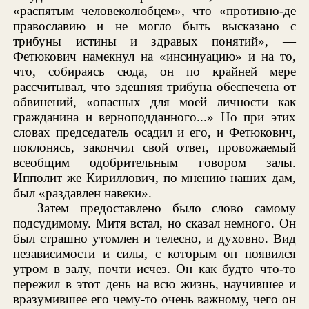
«распятым человеколюбцем», что «противно-де
православию и не могло быть высказано с
трибуны истины и здравых понятий», —
Фетюкович намекнул на «инсинуацию» и на то,
что, собираясь сюда, он по крайней мере
рассчитывал, что здешняя трибуна обеспечена от
обвинений, «опасных для моей личности как
гражданина и верноподданного...» Но при этих
словах председатель осадил и его, и Фетюкович,
поклонясь, закончил свой ответ, провожаемый
всеобщим одобрительным говором залы.
Ипполит же Кириллович, по мнению наших дам,
был «раздавлен навеки».
Затем предоставлено было слово самому
подсудимому. Митя встал, но сказал немного. Он
был страшно утомлен и телесно, и духовно. Вид
независимости и силы, с которым он появился
утром в залу, почти исчез. Он как будто что-то
пережил в этот день на всю жизнь, научившее и
вразумившее его чему-то очень важному, чего он