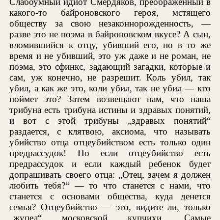
Слабоумный идиот Смердяков, преображенный в
какого-то байроновского героя, мстящего
обществу за свою незаконнорожденность, —
разве это не поэма в байроновском вкусе? А сын,
вломившийся к отцу, убивший его, но в то же
время и не убивший, это уж даже и не роман, не
поэма, это сфинкс, задающий загадки, которые и
сам, уж конечно, не разрешит. Коль убил, так
убил, а как же это, коли убил, так не убил — кто
поймет это? Затем возвещают нам, что наша
трибуна есть трибуна истины и здравых понятий,
и вот с этой трибуны „здравых понятий“
раздается, с клятвою, аксиома, что называть
убийство отца отцеубийством есть только один
предрассудок! Но если отцеубийство есть
предрассудок и если каждый ребенок будет
допрашивать своего отца: „Отец, зачем я должен
любить тебя?“ — то что станется с нами, что
станется с основами общества, куда денется
семья? Отцеубийство — это, видите ли, только
„жупел“ московской купчихи. Самые