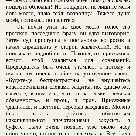
поцелую обломки! Но пощадите, не лишите меня
бога моего, знаю себя: возропщу! Тяжело душе
моей, господа... пощадите!»
Он почти упал на свое место, голос его
пресекся, последнюю фразу он едва выговорил.
Затем суд приступил к постановке вопросов и
начал спрашивать у сторон заключений. Но не
описываю подробности. Наконец-то присяжные
встали, чтоб удалиться для совещаний.
Председатель был очень утомлен, а потому и
сказал им очень слабое напутственное слово:
«Будьте-де беспристрастны, не внушайтесь
красноречивыми словами защиты, но, однако же,
взвесьте, вспомните, что на вас лежит великая
обязанность», и проч., и проч. Присяжные
удалились, и наступил перерыв заседания. Можно
было встать, пройтись, обменяться
накопившимися впечатлениями, закусить в
буфете. Было очень поздно, уже около часу
пополуночи, но никто не разъезжался. Все были