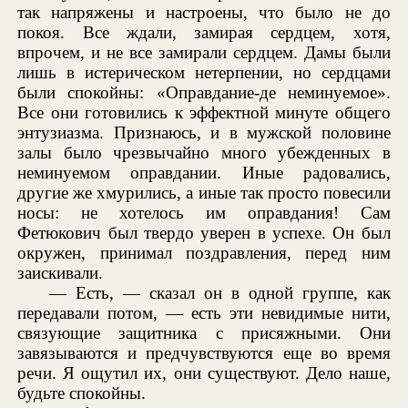
так напряжены и настроены, что было не до
покоя. Все ждали, замирая сердцем, хотя,
впрочем, и не все замирали сердцем. Дамы были
лишь в истерическом нетерпении, но сердцами
были спокойны: «Оправдание-де неминуемое».
Все они готовились к эффектной минуте общего
энтузиазма. Признаюсь, и в мужской половине
залы было чрезвычайно много убежденных в
неминуемом оправдании. Иные радовались,
другие же хмурились, а иные так просто повесили
носы: не хотелось им оправдания! Сам
Фетюкович был твердо уверен в успехе. Он был
окружен, принимал поздравления, перед ним
заискивали.
— Есть, — сказал он в одной группе, как
передавали потом, — есть эти невидимые нити,
связующие защитника с присяжными. Они
завязываются и предчувствуются еще во время
речи. Я ощутил их, они существуют. Дело наше,
будьте спокойны.