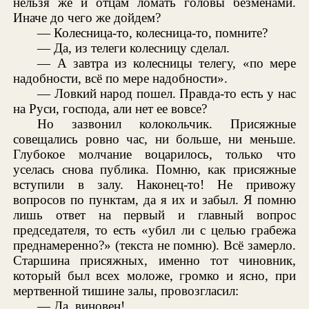
нельзя же и отцам ломать головы безменами.
Иначе до чего же дойдем?
— Колесница-то, колесница-то, помните?
— Да, из телеги колесницу сделал.
— А завтра из колесницы телегу, «по мере
надобности, всё по мере надобности».
— Ловкий народ пошел. Правда-то есть у нас
на Руси, господа, али нет ее вовсе?
Но зазвонил колокольчик. Присяжные
совещались ровно час, ни больше, ни меньше.
Глубокое молчание воцарилось, только что
уселась снова публика. Помню, как присяжные
вступили в залу. Наконец-то! Не привожу
вопросов по пунктам, да я их и забыл. Я помню
лишь ответ на первый и главный вопрос
председателя, то есть «убил ли с целью грабежа
преднамеренно?» (текста не помню). Всё замерло.
Старшина присяжных, именно тот чиновник,
который был всех моложе, громко и ясно, при
мертвенной тишине залы, провозгласил:
— Да, виновен!