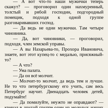
— А вот что-то наши мужички теперь
скажут? — проговорил один нахмуренный,
толстый и рябой господин, подгородный
помещик, подходя к одной группе
разговаривавших господ.
— Да ведь не одни мужички. Там четыре
чиновника.
— Да, вот чиновники, — проговорил,
подходя, член земской управы.
— А вы Назарьева-то, Прохора Ивановича,
знаете, вот этот купец-то с медалью, присяжный-
то?
— А что?
— Ума палата.
— Да он всё молчит.
— Молчит-то молчит, да ведь тем и лучше.
Не то что петербургскому его учить, сам весь
Петербург научит. Двенадцать человек детей,
подумайте!
— Да помилуйте, неужто не оправдают? —
кричал в другой группе один из молодых наших