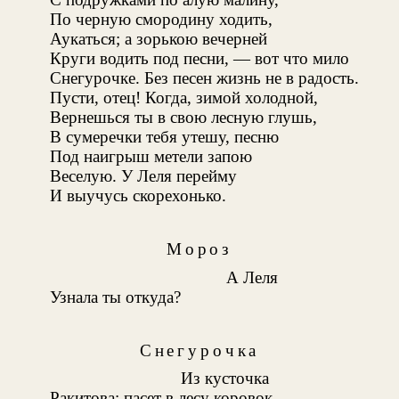
По черную смородину ходить,
Аукаться; а зорькою вечерней
Круги водить под песни, — вот что мило
Снегурочке. Без песен жизнь не в радость.
Пусти, отец! Когда, зимой холодной,
Вернешься ты в свою лесную глушь,
В сумеречки тебя утешу, песню
Под наигрыш метели запою
Веселую. У Леля перейму
И выучусь скорехонько.
Мороз
А Леля
Узнала ты откуда?
Снегурочка
Из кусточка
Ракитова; пасет в лесу коровок