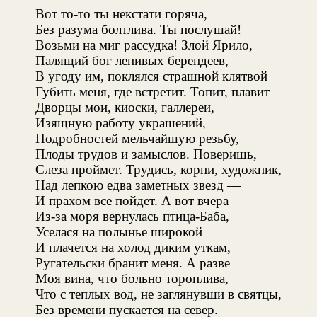
Вот то-то ты некстати горяча,
Без разума болтлива. Ты послушай!
Возьми на миг рассудка! Злой Ярило,
Палящий бог ленивых берендеев,
В угоду им, поклялся страшной клятвой
Губить меня, где встретит. Топит, плавит
Дворцы мои, киоски, галлереи,
Изящную работу украшений,
Подробностей мельчайшую резьбу,
Плоды трудов и замыслов. Поверишь,
Слеза проймет. Трудись, корпи, художник,
Над лепкою едва заметных звезд —
И прахом все пойдет. А вот вчера
Из-за моря вернулась птица-Баба,
Уселася на полынье широкой
И плачется на холод диким уткам,
Ругательски бранит меня. А разве
Моя вина, что больно тороплива,
Что с теплых вод, не заглянувши в святцы,
Без времени пускается на север.