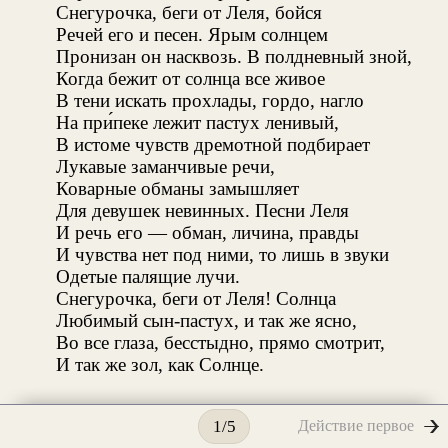
Снегурочка, беги от Леля, бойся
Речей его и песен. Ярым солнцем
Пронизан он насквозь. В полдневный зной,
Когда бежит от солнца все живое
В тени искать прохлады, гордо, нагло
На при́пеке лежит пастух ленивый,
В истоме чувств дремотной подбирает
Лукавые заманчивые речи,
Коварные обманы замышляет
Для девушек невинных. Песни Леля
И речь его — обман, личина, правды
И чувства нет под ними, то лишь в звуки
Одетые палящие лучи.
Снегурочка, беги от Леля! Солнца
Любимый сын-пастух, и так же ясно,
Во все глаза, бесстыдно, прямо смотрит,
И так же зол, как Солнце.
Снегурочка
Действие первое
1/5