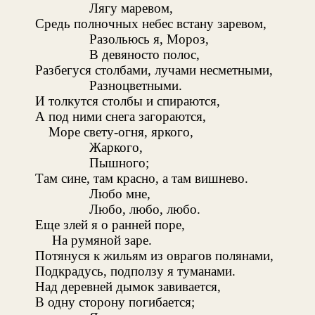
Лягу маревом,
Средь полночных небес встану заревом,
Разольюсь я, Мороз,
В девяносто полос,
Разбегуся столбами, лучами несметными,
Разноцветными.
И толкутся столбы и спираются,
А под ними снега загораются,
Море свету-огня, яркого,
Жаркого,
Пышного;
Там сине, там красно, а там вишнево.
Любо мне,
Любо, любо, любо.
Еще злей я о ранней поре,
На румяной заре.
Потянуся к жильям из оврагов полянами,
Подкрадусь, подползу я туманами.
Над деревней дымок завивается,
В одну сторону погибается;