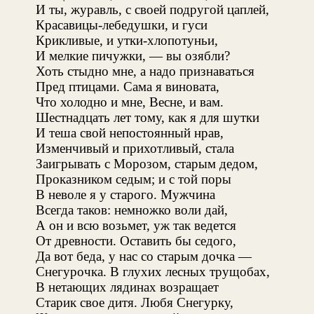
И ты, журавль, с своей подругой цаплей,
Красавицы-лебедушки, и гуси
Крикливые, и утки-хлопотуньи,
И мелкие пичужки, — вы озябли?
Хоть стыдно мне, а надо признаваться
Пред птицами. Сама я виновата,
Что холодно и мне, Весне, и вам.
Шестнадцать лет тому, как я для шутки
И теша свой непостоянный нрав,
Изменчивый и прихотливый, стала
Заигрывать с Морозом, старым дедом,
Проказником седым; и с той поры
В неволе я у старого. Мужчина
Всегда таков: немножко воли дай,
А он и всю возьмет, уж так ведется
От древности. Оставить бы седого,
Да вот беда, у нас со старым дочка —
Снегурочка. В глухих лесных трущобах,
В нетающих лядинах возращает
Старик свое дитя. Любя Снегурку,