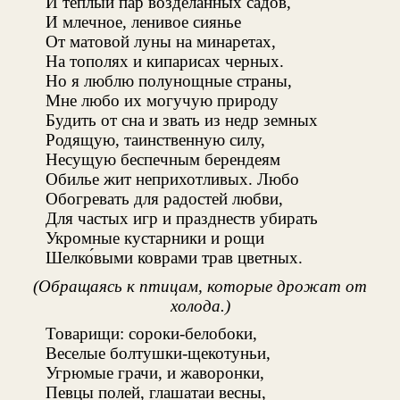
И теплый пар возделанных садов,
И млечное, ленивое сиянье
От матовой луны на минаретах,
На тополях и кипарисах черных.
Но я люблю полунощные страны,
Мне любо их могучую природу
Будить от сна и звать из недр земных
Родящую, таинственную силу,
Несущую беспечным берендеям
Обилье жит неприхотливых. Любо
Обогревать для радостей любви,
Для частых игр и празднеств убирать
Укромные кустарники и рощи
Шелко́выми коврами трав цветных.
(Обращаясь к птицам, которые дрожат от
холода.)
Товарищи: сороки-белобоки,
Веселые болтушки-щекотуньи,
Угрюмые грачи, и жаворонки,
Певцы полей, глашатаи весны,