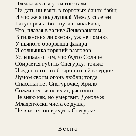
Плела-плела, а утки гоготали,
Ни дать ни взять в торговых банях бабы;
И что же я подслушал! Между сплетен
Такую речь сболтнула птица-Баба, —
Что, плавая в заливе Ленкоранском,
В гилянских ли озерах, уж не помню,
У пьяного оборвыша факира
И солнышка горячий разговор
Услышала о том, что будто Солнце
Сбирается губить Снегурку; только
И ждет того, чтоб заронить ей в сердце
Лучом своим огонь любви; тогда
Спасенья нет Снегурочке, Ярило
Сожжет ее, испепелит, растопит.
Не знаю как, но умертвит. Доколе ж
Младенчески чиста ее душа,
Не властен он вредить Снегурке.
Весна