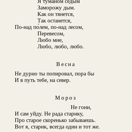
Я туманом седым
Заморожу дым.
Как он тянется,
Так останется,
По-над по́лем, по-над лесом,
Перевесом,
Любо мне,
Любо, любо, любо.
Весна
Не дурно ты попировал, пора бы
И в путь тебе, на север.
Мороз
Не гони,
И сам уйду. Не рада старику,
Про старое скоренько забываешь.
Вот я, старик, всегда один и тот же.