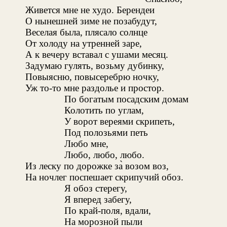
Живется мне не худо. Берендеи
О нынешней зиме не позабудут,
Веселая была, плясало солнце
От холоду на утренней заре,
А к вечеру вставал с ушами месяц.
Задумаю гулять, возьму дубинку,
Повыясню, повысеребрю ночку,
Уж то-то мне раздолье и простор.
По богатым посадским домам
Колотить по углам,
У ворот вереями скрипеть,
Под полозьями петь
Любо мне,
Любо, любо, любо.
Из леску по дорожке за̀ возом воз,
На ночлег поспешает скрипучий обоз.
Я обоз стерегу,
Я вперед забегу,
По край-поля, вдали,
На морозной пыли