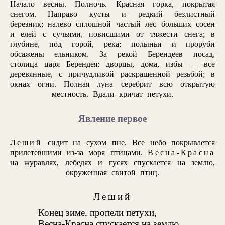
Начало весны. Полночь. Красная горка, покрытая
снегом. Направо кусты и редкий безлистный
березник; налево сплошной частый лес больших сосен
и елей с сучьями, повисшими от тяжести снега; в
глубине, под горой, река; полыньи и проруби
обсажены ельником. За рекой Берендеев посад,
столица царя Берендея: дворцы, дома, избы — все
деревянные, с причудливой раскрашенной резьбой; в
окнах огни. Полная луна серебрит всю открытую
местность. Вдали кричат петухи.
Явление первое
Леший
сидит на сухом пне. Все небо покрывается
прилетевшими из-за моря птицами.
Весна-Красна
на журавлях, лебедях и гусях спускается на землю,
окруженная свитой птиц.
Леший
Конец зиме, пропели петухи,
Весна-Красна спускается на землю.