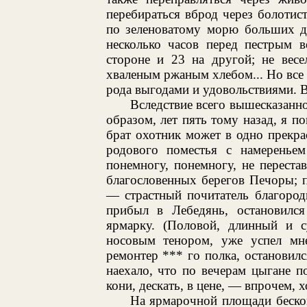
перебираться вброд через болотист
по зеленоватому морю больших до
несколько часов перед пестрым 
стороне и 23 на другой; не весе
хваленым ржаным хлебом... Но все 
рода выгодами и удовольствиями. В
Вследствие всего вышесказанно
образом, лет пять тому назад, я п
брат охотник может в одно прекра
родового поместья с намеренье
понемногу, понемногу, не перестав
благословенных берегов Печоры; 
— страстный почитатель благород
прибыл в Лебедянь, остановился
ярмарку. (Половой, длинный и с
носовым тенором, уже успел мне
ремонтер *** го полка, остановилс
наехало, что по вечерам цыгане п
кони, дескать, в цене, — впрочем, 
На ярмарочной площади бескон