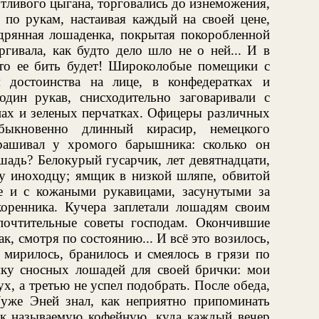
тливого цыгана, торговались до изнеможения,
 по рукам, настаивая каждый на своей цене,
 дрянная лошаденка, покрытая покоробленной
ргивала, как будто дело шло не о ней... И в
 кто ее бить будет! Широколобые помещики с
достоинства на лице, в конфедератках и
дин рукав, снисходительно заговаривали с
ах и зеленых перчатках. Офицеры различных
быкновенно длинный кирасир, немецкого
рашивал у хромого барышника: сколько он
адь? Белокурый гусарчик, лет девятнадцати,
 иноходцу; ямщик в низкой шляпе, обвитой
е и с кожаными рукавицами, засунутыми за
коренника. Кучера заплетали лошадям своим
почтительные советы господам. Окончившие
ак, смотря по состоянию... И всё это возилось,
 мирилось, бранилось и смеялось в грязи по
йку сносных лошадей для своей брички: мои
х, а третью не успел подобрать. После обеда,
(уже Эней знал, как неприятно припоминать
так называемую кофейную, куда каждый вечер