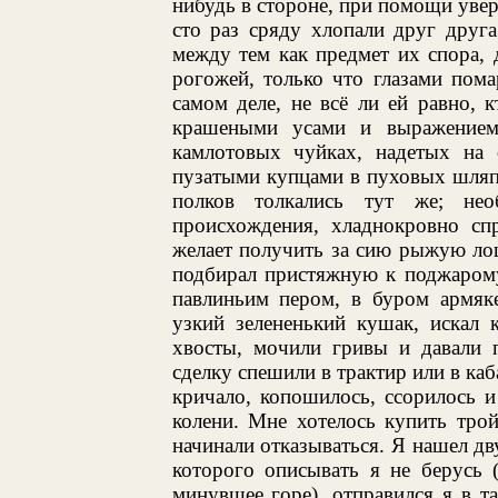
нибудь в стороне, при помощи увер
сто раз сряду хлопали друг друга
между тем как предмет их спора,
рогожей, только что глазами пома
самом деле, не всё ли ей равно,
крашеными усами и выражением 
камлотовых чуйках, надетых на о
пузатыми купцами в пуховых шляп
полков толкались тут же; нео
происхождения, хладнокровно сп
желает получить за сию рыжую лош
подбирал пристяжную к поджарому
павлиньим пером, в буром армяк
узкий зелененький кушак, искал 
хвосты, мочили гривы и давали 
сделку спешили в трактир или в каб
кричало, копошилось, ссорилось и
колени. Мне хотелось купить тро
начинали отказываться. Я нашел дву
которого описывать я не берусь 
минувшее горе), отправился я в 