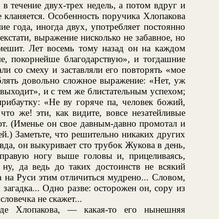
в течение двух-трех недель, а потом вдруг и
е кланяется. Особенность поручика Хлопакова
ие года, иногда двух, употребляет постоянно
екстати, выражение нисколько не забавное, но
смешит. Лет восемь тому назад он на каждом
е, покорнейше благодарствую», и тогдашние
ли со смеху и заставляли его повторять «мое
блять довольно сложное выражение: «Нет, уж
 выходит», и с тем же блистательным успехом;
рибаутку: «Не ву горяче па, человек божий,
что же! эти, как видите, вовсе незатейливые
ют. (Именье он свое давным-давно промотал и
ей.) Заметьте, что решительно никаких других
вда, он выкуривает сто трубок Жукова в день,
 правую ногу выше головы и, прицеливаясь,
 ну, да ведь до таких достоинств не всякий
а на Руси этим отличиться мудрено... Словом,
загадка... Одно разве: осторожен он, сору из
ловечка не скажет...
е Хлопакова, — какая-то его нынешняя