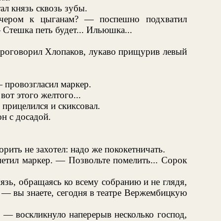
л князь сквозь зубы.
ечером к цыганам? — поспешно подхватил
Стешка петь будет... Ильюшка...
проговорил Хлопаков, лукаво прищурив левый
 провозгласил маркер.
вот этого желтого...
 прицелился и скиксовал.
н с досадой.
рить не захотел: надо же пококетничать.
етил маркер. — Позвольте помелить... Сорок
язь, обращаясь ко всему собранию и не глядя,
, — вы знаете, сегодня в театре Вержембицкую
, — воскликнуло наперерыв несколько господ,