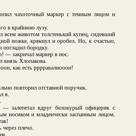
опил чахоточный маркер с темным лицом и
го в крайнюю лузу.
л всем животом толстенький купец, сидевший
ной ножке, крякнул и оробел. Но, к счастью,
и погладил бородку.
! — закричал маркер в нос.
л князь Хлопакова.
оон, как есть рррракалиооон!
ьно повторил отставной поручик.
л я.
.
, — залепетал вдруг белокурый офицерик с
ым носиком и младенчески заспанным лицом.
так!
 через плечо.
ом.