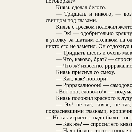
поговорка?»
Князь сделал белого.
— Тридцать и никого, — воз
свинцом под глазами.
Князь с треском положил желто
— Эк! — одобрительно крякну
в уголку за шатким столиком на од
никто его не заметил. Он отдохнул 
— Тридцать шесть и очень мало
— Что, каково, брат? — спроси
— Что ж? известно, рррракалио
Князь прыснул со смеху.
— Как, как? повтори!
— Рррракалиооон! — самодовол
«Вот оно, слово-то!» — подума
Князь положил красного в лузу
— Эх! не так, князь, не так
покрасневшими глазками, крошечн
— Не так играете... надо было... не 
— Как же? — спросил его князь
— Надо было... того... триплет