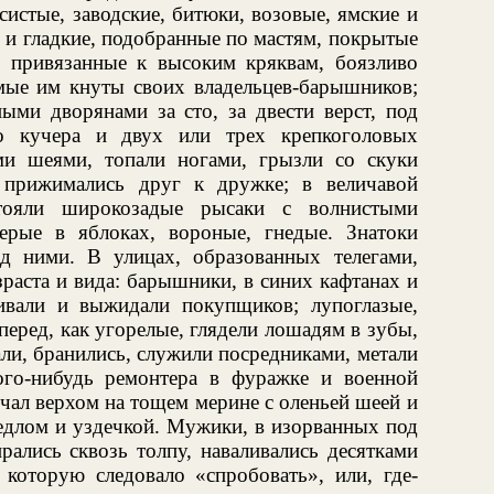
истые, заводские, битюки, возовые, ямские и
 и гладкие, подобранные по мастям, покрытые
 привязанные к высоким кряквам, боязливо
омые им кнуты своих владельцев-барышников;
ыми дворянами за сто, за двести верст, под
го кучера и двух или трех крепкоголовых
и шеями, топали ногами, грызли со скуки
 прижимались друг к дружке; в величавой
стояли широкозадые рысаки с волнистыми
ерые в яблоках, вороные, гнедые. Знатоки
ед ними. В улицах, образованных телегами,
зраста и вида: барышники, в синих кафтанах и
ивали и выжидали покупщиков; лупоглазые,
перед, как угорелые, глядели лошадям в зубы,
ли, бранились, служили посредниками, метали
ого-нибудь ремонтера в фуражке и военной
чал верхом на тощем мерине с оленьей шеей и
 седлом и уздечкой. Мужики, в изорванных под
ались сквозь толпу, наваливались десятками
 которую следовало «спробовать», или, где-