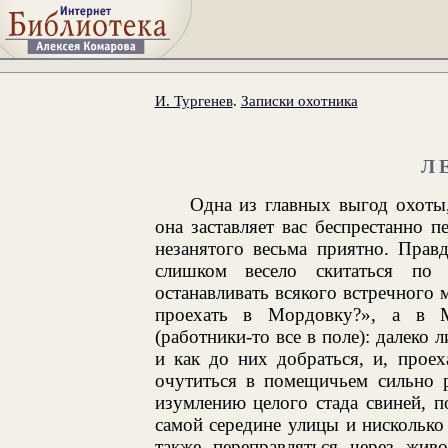
И. Тургенев
.
Записки охотника
Л
Одна из главных выгод охоты,
она заставляет вас беспрестанно п
незанятого весьма приятно. Прав
слишком весело скитаться по 
останавливать всякого встречного
проехать в Мордовку?», а в 
(работники-то все в поле): далеко
и как до них добраться, и, проех
очутиться в помещичьем сильно р
изумлению целого стада свиней, 
самой середине улицы и нисколько
также переправляться через живо