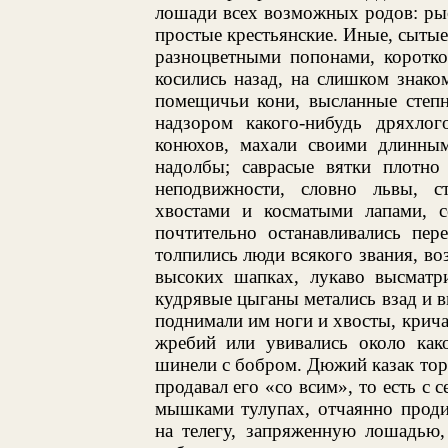
лошади всех возможных родов: рыс
простые крестьянские. Иные, сытые
разноцветными попонами, коротко
косились назад, на слишком знак
помещичьи кони, высланные степн
надзором какого-нибудь дряхло
конюхов, махали своими длинным
надолбы; саврасые вятки плотно
неподвижности, словно львы, 
хвостами и косматыми лапами, с
почтительно останавливались пер
толпились люди всякого звания, во
высоких шапках, лукаво высматр
кудрявые цыганы метались взад и в
поднимали им ноги и хвосты, крича
жребий или увивались около как
шинели с бобром. Дюжий казак тор
продавал его «со всим», то есть с
мышками тулупах, отчаянно продир
на телегу, запряженную лошадью,