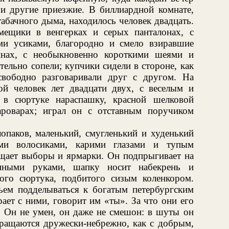
 и другие приезжие. В биллиардной комнате,
абачного дыма, находилось человек двадцать.
ещики в венгерках и серых панталонах, с
и усиками, благородно и смело взиравшие
инах, с необыкновенно короткими шеями и
ельно сопели; купчики сидели в стороне, как
свободно разговаривали друг с другом. На
ой человек лет двадцати двух, с веселым и
 в сюртуке нараспашку, красной шелковой
роварах; играл он с отставным поручиком
опаков, маленький, смугленький и худенький
ыми волосиками, карими глазами и тупым
щает выборы и ярмарки. Он подпрыгивает на
енными руками, шапку носит набекрень и
ного сюртука, подбитого сизым коленкором.
ьем подделываться к богатым петербургским
рает с ними, говорит им «ты». За что они его
. Он не умен, он даже не смешон: в шуты он
бращаются дружески-небрежно, как с добрым,