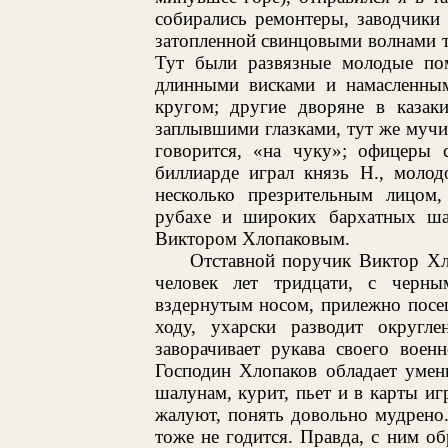
собирались ремонтеры, заводчики
затопленной свинцовыми волнами т
Тут были развязные молодые пом
длинными висками и намасленным
кругом; другие дворяне в казак
заплывшими глазками, тут же мучит
говорится, «на чуку»; офицеры 
биллиарде играл князь Н., молод
несколько презрительным лицом,
рубахе и широких бархатных ша
Виктором Хлопаковым.
Отставной поручик Виктор Хл
человек лет тридцати, с черн
вздернутым носом, прилежно посе
ходу, ухарски разводит округл
заворачивает рукава своего воен
Господин Хлопаков обладает умен
шалунам, курит, пьет и в карты иг
жалуют, понять довольно мудрено
тоже не годится. Правда, с ним о