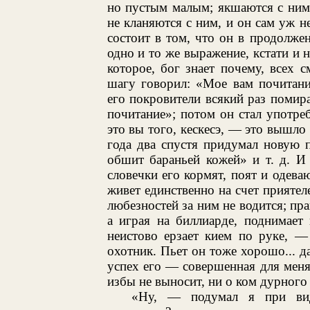
но пустым малым; якшаются с ним 
не кланяются с ним, и он сам уж н
состоит в том, что он в продолжен
одно и то же выражение, кстати и н
которое, бог знает почему, всех 
шагу говорил: «Мое вам почитани
его покровители всякий раз помира
почитание»; потом он стал употре
это вы того, кескесэ, — это вышло
года два спустя придумал новую п
обшит бараньей кожей» и т. д. И 
словечки его кормят, поят и одева
живет единственно на счет приятел
любезностей за ним не водится; пра
а играя на биллиарде, поднимает
неистово ерзает кием по руке, —
охотник. Пьет он тоже хорошо... д
успех его — совершенная для меня 
избы не выносит, ни о ком дурного с
«Ну, — подумал я при вид