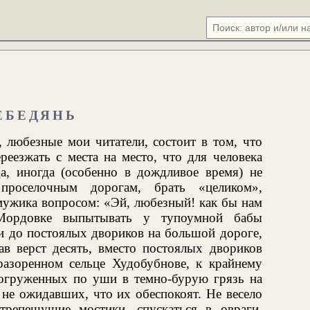
ЕБЕДЯНЬ
 любезные мои читатели, состоит в том, что
ереезжать с места на место, что для человека
да, иногда (особенно в дождливое время) не
проселочным дорогам, брать «целиком»,
 мужика вопросом: «Эй, любезный! как бы нам
Мордовке выпытывать у тупоумной бабы
 ли до постоялых двориков на большой дороге,
ав верст десять, вместо постоялых двориков
азоренном сельце Худобубнове, к крайнему
погруженных по уши в темно-бурую грязь на
 не ожидавших, что их обеспокоят. Не весело
трепещущие мостики, спускаться в овраги,