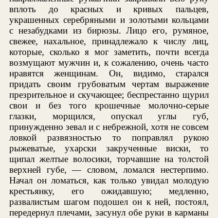
вплоть до красных и кривых пальцев,
украшенных серебряными и золотыми кольцами
с незабудками из бирюзы. Лицо его, румяное,
свежее, нахальное, принадлежало к числу лиц,
которые, сколько я мог заметить, почти всегда
возмущают мужчин и, к сожалению, очень часто
нравятся женщинам. Он, видимо, старался
придать своим грубоватым чертам выражение
презрительное и скучающее; беспрестанно щурил
свои и без того крошечные молочно-серые
глазки, морщился, опускал углы губ,
принужденно зевал и с небрежной, хотя не совсем
ловкой развязностью то поправлял рукою
рыжеватые, ухарски закрученные виски, то
щипал желтые волосики, торчавшие на толстой
верхней губе, — словом, ломался нестерпимо.
Начал он ломаться, как только увидал молодую
крестьянку, его ожидавшую; медленно,
развалистым шагом подошел он к ней, постоял,
передернул плечами, засунул обе руки в карманы