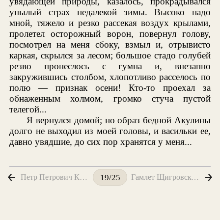
увядающей природы, казалось, прокрадывался
унылый страх недалекой зимы. Высоко надо
мной, тяжело и резко рассекая воздух крылами,
пролетел осторожный ворон, повернул голову,
посмотрел на меня сбоку, взмыл и, отрывисто
каркая, скрылся за лесом; большое стадо голубей
резво пронеслось с гумна и, внезапно
закружившись столбом, хлопотливо расселось по
полю — признак осени! Кто-то проехал за
обнаженным холмом, громко стуча пустой
телегой...
Я вернулся домой; но образ бедной Акулины
долго не выходил из моей головы, и васильки ее,
давно увядшие, до сих пор хранятся у меня...
Петр Петрович Каратаев
Гамлет Щигровского уезда
19/25