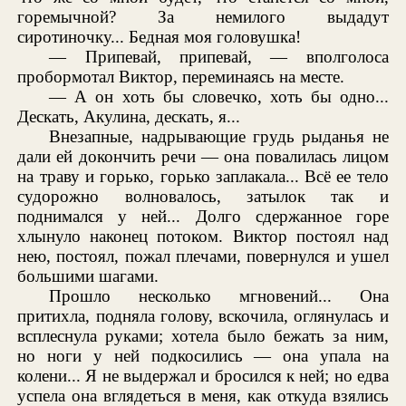
горемычной? За немилого выдадут
сиротиночку... Бедная моя головушка!
— Припевай, припевай, — вполголоса
пробормотал Виктор, переминаясь на месте.
— А он хоть бы словечко, хоть бы одно...
Дескать, Акулина, дескать, я...
Внезапные, надрывающие грудь рыданья не
дали ей докончить речи — она повалилась лицом
на траву и горько, горько заплакала... Всё ее тело
судорожно волновалось, затылок так и
поднимался у ней... Долго сдержанное горе
хлынуло наконец потоком. Виктор постоял над
нею, постоял, пожал плечами, повернулся и ушел
большими шагами.
Прошло несколько мгновений... Она
притихла, подняла голову, вскочила, оглянулась и
всплеснула руками; хотела было бежать за ним,
но ноги у ней подкосились — она упала на
колени... Я не выдержал и бросился к ней; но едва
успела она вглядеться в меня, как откуда взялись