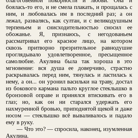
благоговейной покорности и любви. Она и
боялась-то его, и не смела плакать, и прощалась с
ним, и любовалась им в последний раз; а он
лежал, развалясь, как султан, и с великодушным
терпеньем и снисходительностью сносил ее
обожанье. Я, признаюсь, с негодованьем
рассматривал его красное лицо, на котором
сквозь притворно презрительное равнодушие
проглядывало удовлетворенное, пресыщенное
самолюбие. Акулина была так хороша в это
мгновение: вся душа ее доверчиво, страстно
раскрывалась перед ним, тянулась и ластилась к
нему, а он... он уронил васильки на траву, достал
из бокового кармана пальто круглое стеклышко в
бронзовой оправе и принялся втискивать его в
глаз; но, как он ни старался удержать его
нахмуренной бровью, приподнятой щекой и даже
носом — стеклышко всё вываливалось и падало
ему в руку.
— Что это? — спросила, наконец, изумленная
Акулина.