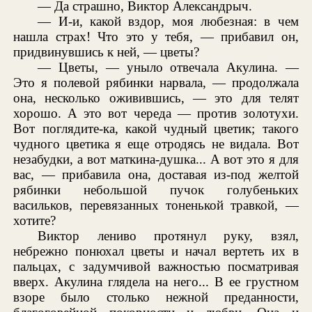
— Да страшно, Виктор Александрыч.
— И-и, какой вздор, моя любезная: в чем
нашла страх! Что это у тебя, — прибавил он,
придвинувшись к ней, — цветы?
— Цветы, — уныло отвечала Акулина. —
Это я полевой рябинки нарвала, — продолжала
она, несколько оживившись, — это для телят
хорошо. А это вот череда — против золотухи.
Вот поглядите-ка, какой чудный цветик; такого
чудного цветика я еще отродясь не видала. Вот
незабудки, а вот маткина-душка... А вот это я для
вас, — прибавила она, доставая из-под желтой
рябинки небольшой пучок голубеньких
васильков, перевязанных тоненькой травкой, —
хотите?
Виктор лениво протянул руку, взял,
небрежно понюхал цветы и начал вертеть их в
пальцах, с задумчивой важностью посматривая
вверх. Акулина глядела на него... В ее грустном
взоре было столько нежной преданности,