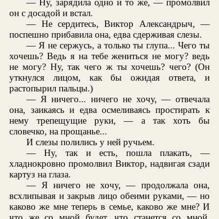
— Ну, зарядила одно и то же, — промолвил
он с досадой и встал.
— Не сердитесь, Виктор Александрыч, —
поспешно прибавила она, едва сдерживая слезы.
— Я не сержусь, а только ты глупа... Чего ты
хочешь? Ведь я на тебе жениться не могу? ведь
не могу? Ну, так чего ж ты хочешь? чего? (Он
уткнулся лицом, как бы ожидая ответа, и
растопырил пальцы.)
— Я ничего... ничего не хочу, — отвечала
она, заикаясь и едва осмеливаясь простирать к
нему трепещущие руки, — а так хоть бы
словечко, на прощанье...
И слезы полились у ней ручьем.
— Ну, так и есть, пошла плакать, —
хладнокровно промолвил Виктор, надвигая сзади
картуз на глаза.
— Я ничего не хочу, — продолжала она,
всхлипывая и закрыв лицо обеими руками, — но
каково же мне теперь в семье, каково же мне? И
что же со мной будет, что станется со мной,