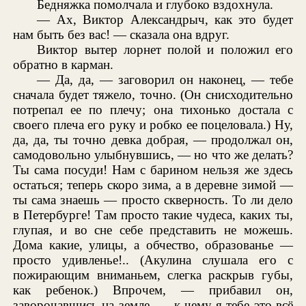
Бедняжка помолчала и глубоко вздохнула.
— Ах, Виктор Александрыч, как это будет
нам быть без вас! — сказала она вдруг.
Виктор вытер лорнет полой и положил его
обратно в карман.
— Да, да, — заговорил он наконец, — тебе
сначала будет тяжело, точно. (Он снисходительно
потрепал ее по плечу; она тихонько достала с
своего плеча его руку и робко ее поцеловала.) Ну,
да, да, ты точно девка добрая, — продолжал он,
самодовольно улыбнувшись, — но что же делать?
Ты сама посуди! Нам с барином нельзя же здесь
остаться; теперь скоро зима, а в деревне зимой —
ты сама знаешь — просто скверность. То ли дело
в Петербурге! Там просто такие чудеса, каких ты,
глупая, и во сне себе представить не можешь.
Дома какие, улицы, а обчество, образованье —
просто удивленье!.. (Акулина слушала его с
пожирающим вниманьем, слегка раскрыв губы,
как ребенок.) Впрочем, — прибавил он,
заворочавшись на земле, — к чему я тебе это всё