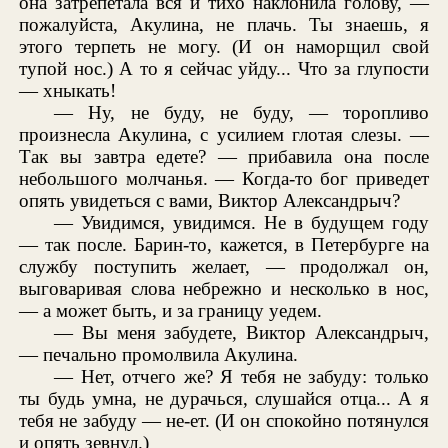
она затрепетала вся и тихо наклонила голову, —
пожалуйста, Акулина, не плачь. Ты знаешь, я
этого терпеть не могу. (И он наморщил свой
тупой нос.) А то я сейчас уйду... Что за глупости
— хныкать!
— Ну, не буду, не буду, — торопливо
произнесла Акулина, с усилием глотая слезы. —
Так вы завтра едете? — прибавила она после
небольшого молчанья. — Когда-то бог приведет
опять увидеться с вами, Виктор Александрыч?
— Увидимся, увидимся. Не в будущем году
— так после. Барин-то, кажется, в Петербурге на
службу поступить желает, — продолжал он,
выговаривая слова небрежно и несколько в нос,
— а может быть, и за границу уедем.
— Вы меня забудете, Виктор Александрыч,
— печально промолвила Акулина.
— Нет, отчего же? Я тебя не забуду: только
ты будь умна, не дурачься, слушайся отца... А я
тебя не забуду — не-ет. (И он спокойно потянулся
и опять зевнул.)