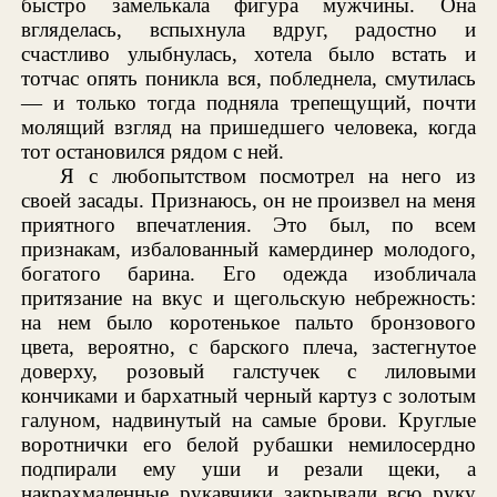
быстро замелькала фигура мужчины. Она
вгляделась, вспыхнула вдруг, радостно и
счастливо улыбнулась, хотела было встать и
тотчас опять поникла вся, побледнела, смутилась
— и только тогда подняла трепещущий, почти
молящий взгляд на пришедшего человека, когда
тот остановился рядом с ней.
Я с любопытством посмотрел на него из
своей засады. Признаюсь, он не произвел на меня
приятного впечатления. Это был, по всем
признакам, избалованный камердинер молодого,
богатого барина. Его одежда изобличала
притязание на вкус и щегольскую небрежность:
на нем было коротенькое пальто бронзового
цвета, вероятно, с барского плеча, застегнутое
доверху, розовый галстучек с лиловыми
кончиками и бархатный черный картуз с золотым
галуном, надвинутый на самые брови. Круглые
воротнички его белой рубашки немилосердно
подпирали ему уши и резали щеки, а
накрахмаленные рукавчики закрывали всю руку