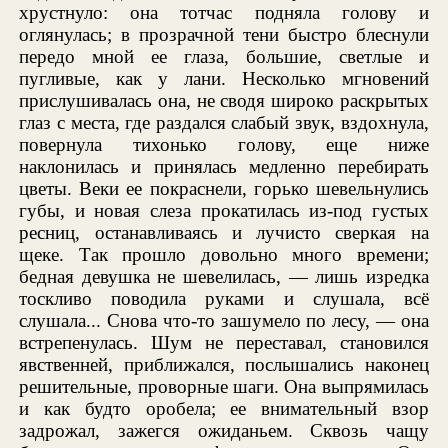
хрустнуло: она тотчас подняла голову и
оглянулась; в прозрачной тени быстро блеснули
передо мной ее глаза, большие, светлые и
пугливые, как у лани. Несколько мгновений
прислушивалась она, не сводя широко раскрытых
глаз с места, где раздался слабый звук, вздохнула,
повернула тихонько голову, еще ниже
наклонилась и принялась медленно перебирать
цветы. Веки ее покраснели, горько шевельнулись
губы, и новая слеза прокатилась из-под густых
ресниц, останавливаясь и лучисто сверкая на
щеке. Так прошло довольно много времени;
бедная девушка не шевелилась, — лишь изредка
тоскливо поводила руками и слушала, всё
слушала... Снова что-то зашумело по лесу, — она
встрепенулась. Шум не переставал, становился
явственней, приближался, послышались наконец
решительные, проворные шаги. Она выпрямилась
и как будто оробела; ее внимательный взор
задрожал, зажегся ожиданьем. Сквозь чащу