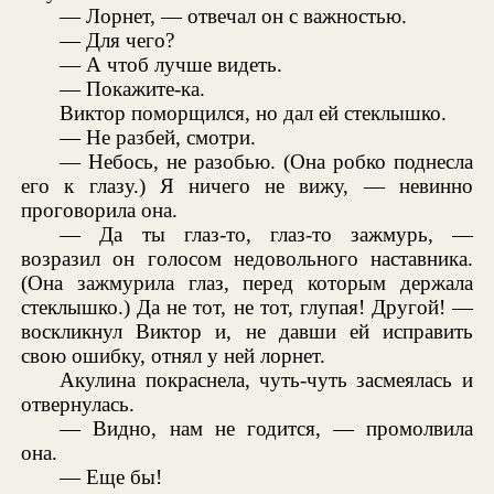
— Лорнет, — отвечал он с важностью.
— Для чего?
— А чтоб лучше видеть.
— Покажите-ка.
Виктор поморщился, но дал ей стеклышко.
— Не разбей, смотри.
— Небось, не разобью. (Она робко поднесла
его к глазу.) Я ничего не вижу, — невинно
проговорила она.
— Да ты глаз-то, глаз-то зажмурь, —
возразил он голосом недовольного наставника.
(Она зажмурила глаз, перед которым держала
стеклышко.) Да не тот, не тот, глупая! Другой! —
воскликнул Виктор и, не давши ей исправить
свою ошибку, отнял у ней лорнет.
Акулина покраснела, чуть-чуть засмеялась и
отвернулась.
— Видно, нам не годится, — промолвила
она.
— Еще бы!