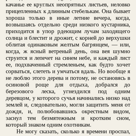
качанье ее круглых неопрятных листьев, неловко
прицепленных к длинным стебелькам. Она бывает
хороша только в иные летние вечера, когда,
возвышаясь отдельно среди низкого кустарника,
приходится в упор рдеющим лучам заходящего
солнца и блестит и дрожит, с корней до верхушки
облитая одинаковым желтым багрянцем, — или,
когда, ж ясный ветреный день, она вея шумно
струится и лепечет на синем небе, и каждый лист
ее, подхваченный стремленьем, как будто хочет
сорваться, слететь и умчаться вдаль. Но вообще я
не люблю этого дерева и потому, не остановясь в
осиновой роще для отдыха, добрался до
березового леска, угнездился под одним
деревцом, у которого сучья начинались низко над
землей и, следовательно, могли защитить меня от
дождя, и, полюбовавшись окрестным видом,
заснул тем безмятежным и кротким сном,
который знаком одним охотникам.
Не могу сказать, сколько я времени проспал,