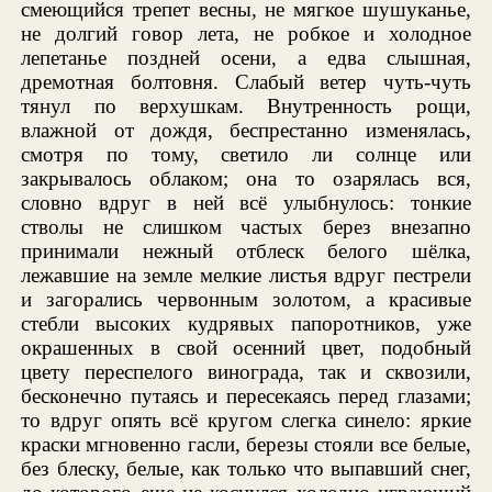
смеющийся трепет весны, не мягкое шушуканье,
не долгий говор лета, не робкое и холодное
лепетанье поздней осени, а едва слышная,
дремотная болтовня. Слабый ветер чуть-чуть
тянул по верхушкам. Внутренность рощи,
влажной от дождя, беспрестанно изменялась,
смотря по тому, светило ли солнце или
закрывалось облаком; она то озарялась вся,
словно вдруг в ней всё улыбнулось: тонкие
стволы не слишком частых берез внезапно
принимали нежный отблеск белого шёлка,
лежавшие на земле мелкие листья вдруг пестрели
и загорались червонным золотом, а красивые
стебли высоких кудрявых папоротников, уже
окрашенных в свой осенний цвет, подобный
цвету переспелого винограда, так и сквозили,
бесконечно путаясь и пересекаясь перед глазами;
то вдруг опять всё кругом слегка синело: яркие
краски мгновенно гасли, березы стояли все белые,
без блеску, белые, как только что выпавший снег,