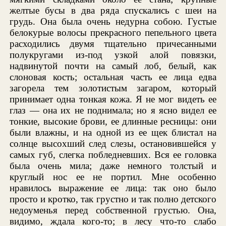
желтые бусы в два ряда спускались с шеи на
грудь. Она была очень недурна собою. Густые
белокурые волосы прекрасного пепельного цвета
расходились двумя тщательно причесанными
полукругами из-под узкой алой повязки,
надвинутой почти на самый лоб, белый, как
слоновая кость; остальная часть ее лица едва
загорела тем золотистым загаром, который
принимает одна тонкая кожа. Я не мог видеть ее
глаз — она их не поднимала; но я ясно видел ее
тонкие, высокие брови, ее длинные ресницы: они
были влажны, и на одной из ее щек блистал на
солнце высохший след слезы, остановившейся у
самых губ, слегка побледневших. Вся ее головка
была очень мила; даже немного толстый и
круглый нос ее не портил. Мне особенно
нравилось выражение ее лица: так оно было
просто и кротко, так грустно и так полно детского
недоуменья перед собственной грустью. Она,
видимо, ждала кого-то; в лесу что-то слабо