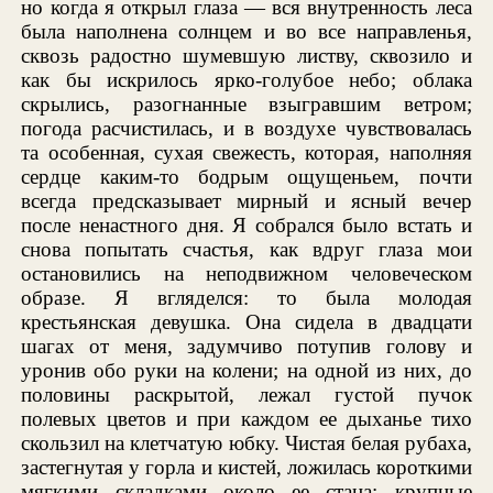
но когда я открыл глаза — вся внутренность леса
была наполнена солнцем и во все направленья,
сквозь радостно шумевшую листву, сквозило и
как бы искрилось ярко-голубое небо; облака
скрылись, разогнанные взыгравшим ветром;
погода расчистилась, и в воздухе чувствовалась
та особенная, сухая свежесть, которая, наполняя
сердце каким-то бодрым ощущеньем, почти
всегда предсказывает мирный и ясный вечер
после ненастного дня. Я собрался было встать и
снова попытать счастья, как вдруг глаза мои
остановились на неподвижном человеческом
образе. Я вгляделся: то была молодая
крестьянская девушка. Она сидела в двадцати
шагах от меня, задумчиво потупив голову и
уронив обо руки на колени; на одной из них, до
половины раскрытой, лежал густой пучок
полевых цветов и при каждом ее дыханье тихо
скользил на клетчатую юбку. Чистая белая рубаха,
застегнутая у горла и кистей, ложилась короткими
мягкими складками около ее стана; крупные