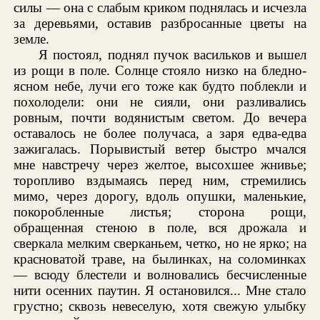
силы — она с слабым криком поднялась и исчезла
за деревьями, оставив разбросанные цветы на
земле.
Я постоял, поднял пучок васильков и вышел
из рощи в поле. Солнце стояло низко на бледно-
ясном небе, лучи его тоже как будто поблекли и
похолодели: они не сияли, они разливались
ровным, почти водянистым светом. До вечера
оставалось не более получаса, а заря едва-едва
зажигалась. Порывистый ветер быстро мчался
мне навстречу через желтое, высохшее жнивье;
торопливо вздымаясь перед ним, стремились
мимо, через дорогу, вдоль опушки, маленькие,
покоробленные листья; сторона рощи,
обращенная стеною в поле, вся дрожала и
сверкала мелким сверканьем, четко, но не ярко; на
красноватой траве, на былинках, на соломинках
— всюду блестели и волновались бесчисленные
нити осенних паутин. Я остановился... Мне стало
грустно; сквозь невеселую, хотя свежую улыбку