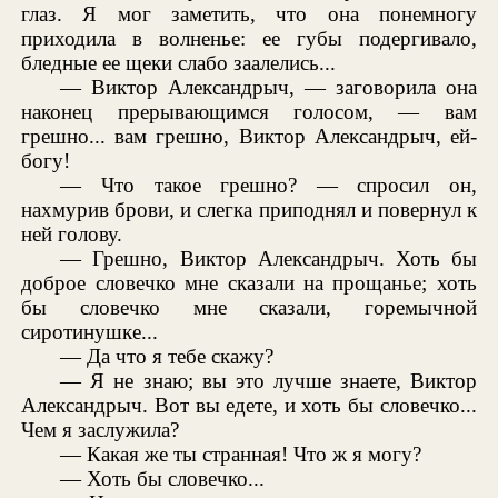
глаз. Я мог заметить, что она понемногу
приходила в волненье: ее губы подергивало,
бледные ее щеки слабо заалелись...
— Виктор Александрыч, — заговорила она
наконец прерывающимся голосом, — вам
грешно... вам грешно, Виктор Александрыч, ей-
богу!
— Что такое грешно? — спросил он,
нахмурив брови, и слегка приподнял и повернул к
ней голову.
— Грешно, Виктор Александрыч. Хоть бы
доброе словечко мне сказали на прощанье; хоть
бы словечко мне сказали, горемычной
сиротинушке...
— Да что я тебе скажу?
— Я не знаю; вы это лучше знаете, Виктор
Александрыч. Вот вы едете, и хоть бы словечко...
Чем я заслужила?
— Какая же ты странная! Что ж я могу?
— Хоть бы словечко...