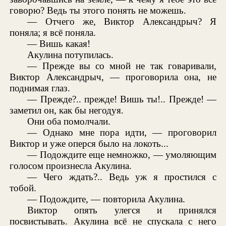
говорю? Ведь ты этого понять не можешь.
— Отчего же, Виктор Александрыч? Я
поняла; я всё поняла.
— Вишь какая!
Акулина потупилась.
— Прежде вы со мной не так говаривали,
Виктор Александрыч, — проговорила она, не
поднимая глаз.
— Прежде?.. прежде! Вишь ты!.. Прежде! —
заметил он, как бы негодуя.
Они оба помолчали.
— Однако мне пора идти, — проговорил
Виктор и уже оперся было на локоть...
— Подождите еще немножко, — умоляющим
голосом произнесла Акулина.
— Чего ждать?.. Ведь уж я простился с
тобой.
— Подождите, — повторила Акулина.
Виктор опять улегся и принялся
посвистывать. Акулина всё не спускала с него