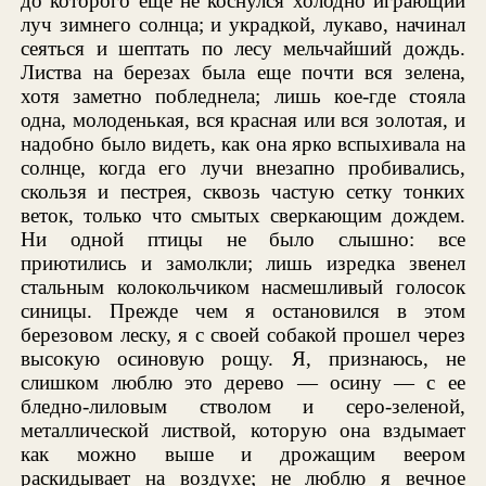
до которого еще не коснулся холодно играющий
луч зимнего солнца; и украдкой, лукаво, начинал
сеяться и шептать по лесу мельчайший дождь.
Листва на березах была еще почти вся зелена,
хотя заметно побледнела; лишь кое-где стояла
одна, молоденькая, вся красная или вся золотая, и
надобно было видеть, как она ярко вспыхивала на
солнце, когда его лучи внезапно пробивались,
скользя и пестрея, сквозь частую сетку тонких
веток, только что смытых сверкающим дождем.
Ни одной птицы не было слышно: все
приютились и замолкли; лишь изредка звенел
стальным колокольчиком насмешливый голосок
синицы. Прежде чем я остановился в этом
березовом леску, я с своей собакой прошел через
высокую осиновую рощу. Я, признаюсь, не
слишком люблю это дерево — осину — с ее
бледно-лиловым стволом и серо-зеленой,
металлической листвой, которую она вздымает
как можно выше и дрожащим веером
раскидывает на воздухе; не люблю я вечное