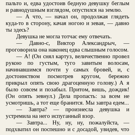
пальто и, едва удостоив бедную девушку беглым
и равнодушным взглядом, опустился на землю.
— А что, — начал он, продолжая глядеть
куда-то в сторону, качая ногою и зевая, — давно
ты здесь?
Девушка не могла тотчас ему отвечать.
— Давно-с, Виктор Александрыч, —
проговорила она наконец едва слышным голосом.
— А! (Он снял картуз, величественно провел
рукою по густым, туго завитым волосам,
начинавшимся почти у самых бровей, и, с
достоинством посмотрев кругом, бережно
прикрыл опять свою драгоценную голову.) А я
было совсем и позабыл. Притом, вишь, дождик!
(Он опять зевнул.) Дела пропасть: за всем не
усмотришь, а тот еще бранится. Мы завтра едем...
— Завтра? — произнесла девушка и
устремила на него испуганный взор.
— Завтра... Ну, ну, ну, пожалуйста, —
подхватил он поспешно и с досадой, увидев, что