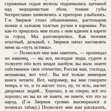
стриженые седые волосы поднимались щетиной
над морщинистым лбом, тонкие губы
беспрестанно шевелились и приторно улыбались.
Г-н Зверков стоял обыкновенно, растопырив
ножки и заложив толстые ручки в карманы. Раз
как-то пришлось мне ехать с ним вдвоем в карете
за город. Мы разговорились. Как человек
опытный, дельный, г. Зверков начал наставлять
меня на «путь истины».
— Позвольте мне вам заметить, — пропищал
он наконец, — вы все, молодые люди, судите и
толкуете обо всех вещах наобум; вы мало знаете
собственное свое отечество; Россия вам, господа,
незнакома, вот что!.. Вы всё только немецкие
книги читаете. Вот, например, вы мне говорите
теперь и то, и то насчет того, ну, то есть, насчет
дворовых людей... Хорошо, я не спорю, всё это
хорошо; но вы их не знаете, не знаете, что это за
народ. (Г-н Зверков громко высморкался и
понюхал табаку.) Позвольте мне вам рассказать,