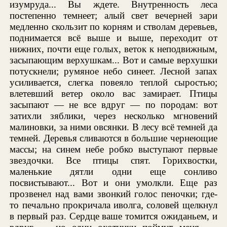
изумруда... Вы ждете. Внутренность леса
постепенно темнеет; алый свет вечерней зари
медленно скользит по корням и стволам деревьев,
поднимается всё выше и выше, переходит от
нижних, почти еще голых, веток к неподвижным,
засыпающим верхушкам... Вот и самые верхушки
потускнели; румяное небо синеет. Лесной запах
усиливается, слегка повеяло теплой сыростью;
влетевший ветер около вас замирает. Птицы
засыпают — не все вдруг — по породам: вот
затихли зяблики, через несколько мгновений
малиновки, за ними овсянки. В лесу всё темней да
темней. Деревья сливаются в большие чернеющие
массы; на синем небе робко выступают первые
звездочки. Все птицы спят. Горихвостки,
маленькие дятли одни еще сонливо
посвистывают... Вот и они умолкли. Еще раз
прозвенел над вами звонкий голос пеночки; где-
то печально прокричала иволга, соловей щелкнул
в первый раз. Сердце ваше томится ожиданьем, и