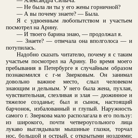
— Александра Силыча.
— Не была ли ты у его жены горничной?
— А вы почему знаете? — Была.
Я с удвоенным любопытством и участьем
посмотрел на Арину.
— И твоего барина знаю, — продолжал я.
— Знаете? — отвечала она вполголоса — и
потупилась.
Надобно сказать читателю, почему я с таким
участьем посмотрел на Арину. Во время моего
пребывания в Петербурге я случайным образом
познакомился с г-м Зверковым. Он занимал
довольно важное место, слыл человеком
знающим и дельным. У него была жена, пухлая,
чувствительная, слезливая и злая — дюжинное и
тяжелое созданье; был и сынок, настоящий
барчонок, избалованный и глупый. Наружность
самого г. Зверкова мало располагала в его пользу:
из широкого, почти четвероугольного лица
лукаво выглядывали мышиные глазки, торчал
нос, большой и острый, с открытыми ноздрями;