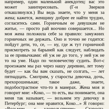
например, один маленький анекдотец: вас это
может заинтересовать. (Г-н Зверков
откашлянулся.) Вы ведь знаете, что у меня за
жена; кажется, женщину добрее ее найти трудно,
согласитесь сами. Горничным ее девушкам не
житье, — просто рай воочию совершается... Но
моя жена положила себе за правило: замужних
горничных не держать. Оно и точно не годится:
пойдут дети, то, се, — ну, где ж тут горничной
присмотреть за барыней как следует, наблюдать
за ее привычками: ей уж не до того, у ней уж не
то на уме. Надо по человечеству судить. Вот-с
проезжаем мы раз через нашу деревню, лет тому
будет — как бы вам сказать, не солгать, — лет
пятнадцать. Смотрим, у старосты девочка, дочь,
прехорошенькая; такое даже, знаете,
подобострастное что-то в манерах. Жена моя и
говорит мне: «Коко, — то есть, вы понимаете, она
меня так называет, — возьмем эту девочку в
Петербург; она мне нравится, Коко...» Я говорю:
«Возьмем, с удовольствием». Староста,