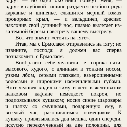
вдруг — но одни охотники поймут меня, —
вдруг в глубокой тишине раздается особого рода
карканье и шипенье, слышится мерный взмах
проворных крыл, — и вальдшнеп, красиво
наклонив свой длинный нос, плавно вылетает из-
за темной березы навстречу вашему выстрелу.
Вот что значит «стоять на тяге».
Итак, мы с Ермолаем отправились на тягу; но
извините, господа: я должен вас сперва
познакомить с Ермолаем.
Вообразите себе человека лет сорока пяти,
высокого, худого, с длинным и тонким носом,
узким лбом, серыми глазками, взъерошенными
волосами и широкими насмешливыми губами.
Этот человек ходил и зиму и лето в желтоватом
нанковом кафтане немецкого покроя, но
подпоясывался кушаком; носил синие шаровары
и шапку со смушками, подаренную ему, в
веселый час, разорившимся помещиком. К
кушаку привязывались два мешка, один спереди,
искусно перекрученный на две половины, для