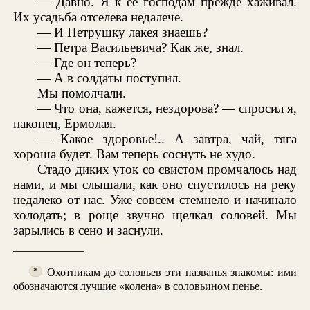
— Давно. Я к ее господам прежде хаживал.
Их усадьба отселева недалече.
— И Петрушку лакея знаешь?
— Петра Васильевича? Как же, знал.
— Где он теперь?
— А в солдаты поступил.
Мы помолчали.
— Что она, кажется, нездорова? — спросил я,
наконец, Ермолая.
— Какое здоровье!.. А завтра, чай, тяга
хороша будет. Вам теперь соснуть не худо.
Стадо диких уток со свистом промчалось над
нами, и мы слышали, как оно спустилось на реку
недалеко от нас. Уже совсем стемнело и начинало
холодать; в роще звучно щелкал соловей. Мы
зарылись в сено и заснули.
Охотникам до соловьев эти названья знакомы: ими
*
обозначаются лучшие «колена» в соловьином пенье.