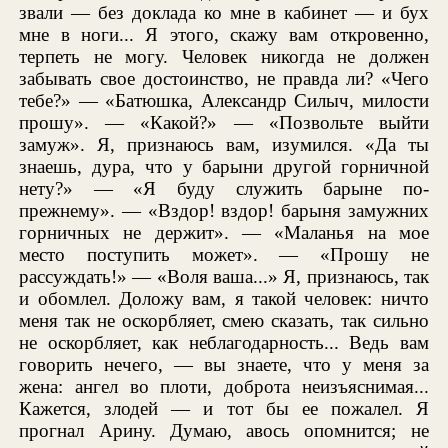
звали — без доклада ко мне в кабинет — и бух
мне в ноги... Я этого, скажу вам откровенно,
терпеть не могу. Человек никогда не должен
забывать свое достоинство, не правда ли? «Чего
тебе?» — «Батюшка, Александр Силыч, милости
прошу». — «Какой?» — «Позвольте выйти
замуж». Я, признаюсь вам, изумился. «Да ты
знаешь, дура, что у барыни другой горничной
нету?» — «Я буду служить барыне по-
прежнему». — «Вздор! вздор! барыня замужних
горничных не держит». — «Маланья на мое
место поступить может». — «Прошу не
рассуждать!» — «Воля ваша...» Я, признаюсь, так
и обомлел. Доложу вам, я такой человек: ничто
меня так не оскорбляет, смею сказать, так сильно
не оскорбляет, как неблагодарность... Ведь вам
говорить нечего, — вы знаете, что у меня за
жена: ангел во плоти, доброта неизъяснимая...
Кажется, злодей — и тот бы ее пожалел. Я
прогнал Арину. Думаю, авось опомнится; не