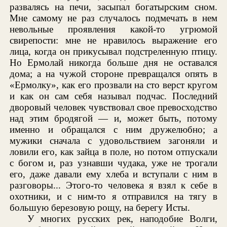
развалясь на печи, засыпал богатырским сном.
Мне самому не раз случалось подмечать в нем
невольные проявления какой-то угрюмой
свирепости: мне не нравилось выражение его
лица, когда он прикусывал подстреленную птицу.
Но Ермолай никогда больше дня не оставался
дома; а на чужой стороне превращался опять в
«Ермолку», как его прозвали на сто верст кругом
и как он сам себя называл подчас. Последний
дворовый человек чувствовал свое превосходство
над этим бродягой — и, может быть, потому
именно и обращался с ним дружелюбно; а
мужики сначала с удовольствием загоняли и
ловили его, как зайца в поле, но потом отпускали
с богом и, раз узнавши чудака, уже не трогали
его, даже давали ему хлеба и вступали с ним в
разговоры... Этого-то человека я взял к себе в
охотники, и с ним-то я отправился на тягу в
большую березовую рощу, на берегу Исты.
У многих русских рек, наподобие Волги,