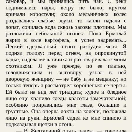
самовар, и мы принялись пить чай. С реки
поднимались пары, ветру не было; кругом
кричали коростели; около мельничных колес
раздавались слабые звуки: то капли падали с
лопат, сочилась вода сквозь засовы плотины. Мы
разложили небольшой огонек. Пока Ермолай
жарил в золе картофель, я успел задремать...
Легкий сдержанный шёпот разбудил меня. Я
поднял голову: перед огнем, на опрокинутой
кадке, сидела мельничиха и разговаривала с моим
охотником. Я уже прежде, по ее платью,
телодвижениям и выговору, узнал в ней
дворовую женщину — не бабу и не мещанку; но
только теперь я рассмотрел хорошенько ее черты.
Ей было на вид лет тридцать; худое и бледное
лицо еще хранило следы красоты замечательной;
особенно понравились мне глаза, большие и
грустные. Она оперла локти на колени, положила
лицо на руки. Ермолай сидел ко мне спиною и
подкладывал щепки в огонь.
— В Желтухиной опять падеж, — говорила