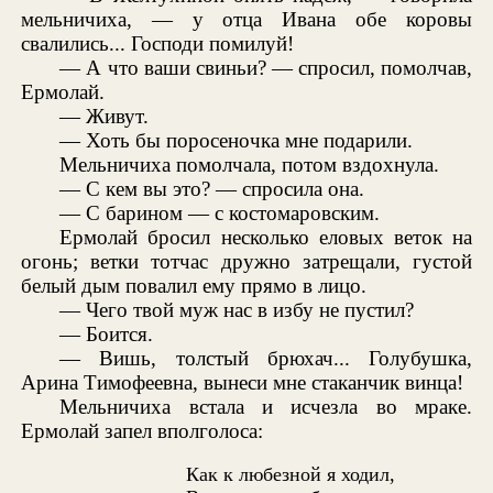
мельничиха, — у отца Ивана обе коровы
свалились... Господи помилуй!
— А что ваши свиньи? — спросил, помолчав,
Ермолай.
— Живут.
— Хоть бы поросеночка мне подарили.
Мельничиха помолчала, потом вздохнула.
— С кем вы это? — спросила она.
— С барином — с костомаровским.
Ермолай бросил несколько еловых веток на
огонь; ветки тотчас дружно затрещали, густой
белый дым повалил ему прямо в лицо.
— Чего твой муж нас в избу не пустил?
— Боится.
— Вишь, толстый брюхач... Голубушка,
Арина Тимофеевна, вынеси мне стаканчик винца!
Мельничиха встала и исчезла во мраке.
Ермолай запел вполголоса:
Как к любезной я ходил,