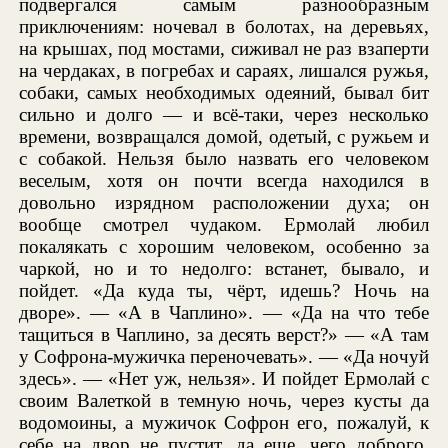
подвергался самым разнообразным
приключениям: ночевал в болотах, на деревьях,
на крышах, под мостами, сиживал не раз взаперти
на чердаках, в погребах и сараях, лишался ружья,
собаки, самых необходимых одеяний, бывал бит
сильно и долго — и всё-таки, через несколько
времени, возвращался домой, одетый, с ружьем и
с собакой. Нельзя было назвать его человеком
веселым, хотя он почти всегда находился в
довольно изрядном расположении духа; он
вообще смотрел чудаком. Ермолай любил
покалякать с хорошим человеком, особенно за
чаркой, но и то недолго: встанет, бывало, и
пойдет. «Да куда ты, чёрт, идешь? Ночь на
дворе». — «А в Чаплино». — «Да на что тебе
тащиться в Чаплино, за десять верст?» — «А там
у Софрона-мужичка переночевать». — «Да ночуй
здесь». — «Нет уж, нельзя». И пойдет Ермолай с
своим Валеткой в темную ночь, через кусты да
водомоины, а мужичок Софрон его, пожалуй, к
себе на двор не пустит, да еще, чего доброго,