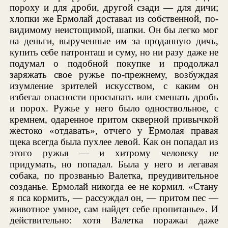
пороху и для дроби, другой сзади — для дичи;
хлопки же Ермолай доставал из собственной, по-
видимому неистощимой, шапки. Он бы легко мог
на деньги, вырученные им за проданную дичь,
купить себе патронташ и суму, но ни разу даже не
подумал о подобной покупке и продолжал
заряжать свое ружье по-прежнему, возбуждая
изумление зрителей искусством, с каким он
избегал опасности просыпать или смешать дробь
и порох. Ружье у него было одноствольное, с
кремнем, одаренное притом скверной привычкой
жестоко «отдавать», отчего у Ермолая правая
щека всегда была пухлее левой. Как он попадал из
этого ружья — и хитрому человеку не
придумать, но попадал. Была у него и легавая
собака, по прозванью Валетка, преудивительное
созданье. Ермолай никогда ее не кормил. «Стану
я пса кормить, — рассуждал он, — притом пес —
животное умное, сам найдет себе пропитанье». И
действительно: хотя Валетка поражал даже