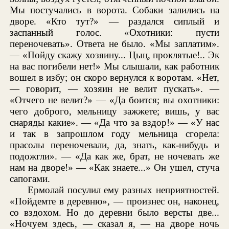
Мы постучались в ворота. Собаки залились на
дворе. «Кто тут?» — раздался сиплый и
заспанный голос. «Охотники: пусти
переночевать». Ответа не было. «Мы заплатим».
— «Пойду скажу хозяину... Цыц, проклятые!.. Эк
на вас погибели нет!» Мы слышали, как работник
вошел в избу; он скоро вернулся к воротам. «Нет,
— говорит, — хозяин не велит пускать». —
«Отчего не велит?» — «Да боится; вы охотники:
чего доброго, мельницу зажжете; вишь, у вас
снаряды какие». — «Да что за вздор!» — «У нас
и так в запрошлом году мельница сгорела:
прасолы переночевали, да, знать, как-нибудь и
подожгли». — «Да как же, брат, не ночевать же
нам на дворе!» — «Как знаете...» Он ушел, стуча
сапогами.
Ермолай посулил ему разных неприятностей.
«Пойдемте в деревню», — произнес он, наконец,
со вздохом. Но до деревни было версты две...
«Ночуем здесь, — сказал я, — на дворе ночь