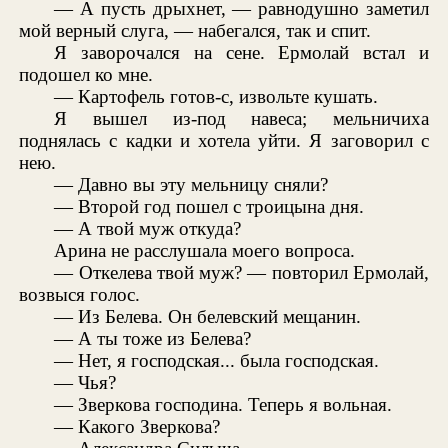
— А пусть дрыхнет, — равнодушно заметил
мой верный слуга, — набегался, так и спит.
Я заворочался на сене. Ермолай встал и
подошел ко мне.
— Картофель готов-с, извольте кушать.
Я вышел из-под навеса; мельничиха
поднялась с кадки и хотела уйти. Я заговорил с
нею.
— Давно вы эту мельницу сняли?
— Второй год пошел с троицына дня.
— А твой муж откуда?
Арина не расслушала моего вопроса.
— Откелева твой муж? — повторил Ермолай,
возвыся голос.
— Из Белева. Он белевский мещанин.
— А ты тоже из Белева?
— Нет, я господская... была господская.
— Чья?
— Зверкова господина. Теперь я вольная.
— Какого Зверкова?