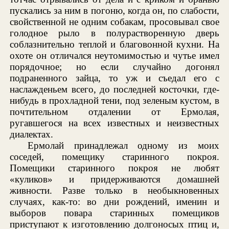
пускались за ним в погоню, когда он, по слабости,
свойственной не одним собакам, просовывал свое
голодное рыло в полурастворенную дверь
соблазнительно теплой и благовонной кухни. На
охоте он отличался неутомимостью и чутье имел
порядочное; но если случайно догонял
подраненного зайца, то уж и съедал его с
наслажденьем всего, до последней косточки, где-
нибудь в прохладной тени, под зеленым кустом, в
почтительном отдалении от Ермолая,
ругавшегося на всех известных и неизвестных
диалектах.
Ермолай принадлежал одному из моих
соседей, помещику старинного покроя.
Помещики старинного покроя не любят
«куликов» и придерживаются домашней
живности. Разве только в необыкновенных
случаях, как-то: во дни рождений, именин и
выборов повара старинных помещиков
приступают к изготовлению долгоносых птиц и,