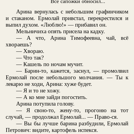
Все сапожки обносил...
Арина вернулась с небольшим графинчиком
и стаканом. Ермолай привстал, перекрестился и
выпил духом. «Люблю!» — прибавил он.
Мельничиха опять присела на кадку.
— А что, Арина Тимофеевна, чай, всё
хвораешь?
— Хвораю.
— Что так?
— Кашель по ночам мучит.
— Барин-то, кажется, заснул, — промолвил
Ермолай после небольшого молчания. — Ты к
лекарю не ходи, Арина: хуже будет.
— Я и то не хожу.
— А ко мне зайди погостить.
Арина потупила голову.
— Я свою-то, жену-то, прогоню на тот
случай, — продолжал Ермолай... — Право-ся.
— Вы бы лучше барина разбудили, Ермолай
Петрович: видите, картофель испекся.