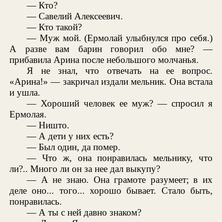
— Кто?
— Савелий Алексеевич.
— Кто такой?
— Муж мой. (Ермолай улыбнулся про себя.)
А разве вам барин говорил обо мне? —
прибавила Арина после небольшого молчанья.
Я не знал, что отвечать на ее вопрос.
«Арина!» — закричал издали мельник. Она встала
и ушла.
— Хороший человек ее муж? — спросил я
Ермолая.
— Ништо.
— А дети у них есть?
— Был один, да помер.
— Что ж, она понравилась мельнику, что
ли?.. Много ли он за нее дал выкупу?
— А не знаю. Она грамоте разумеет; в их
деле оно... того... хорошо бывает. Стало быть,
понравилась.
— А ты с ней давно знаком?