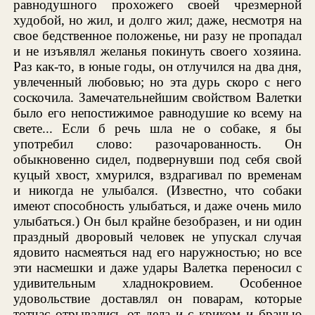
равнодушного прохожего своей чрезмерной
худобой, но жил, и долго жил; даже, несмотря на
свое бедственное положенье, ни разу не пропадал
и не изъявлял желанья покинуть своего хозяина.
Раз как-то, в юные годы, он отлучился на два дня,
увлеченный любовью; но эта дурь скоро с него
соскочила. Замечательнейшим свойством Валетки
было его непостижимое равнодушие ко всему на
свете... Если б речь шла не о собаке, я бы
употребил слово: разочарованность. Он
обыкновенно сидел, подвернувши под себя свой
куцый хвост, хмурился, вздрагивал по временам
и никогда не улыбался. (Известно, что собаки
имеют способность улыбаться, и даже очень мило
улыбаться.) Он был крайне безобразен, и ни один
праздный дворовый человек не упускал случая
ядовито насмеяться над его наружностью; но все
эти насмешки и даже удары Валетка переносил с
удивительным хладнокровием. Особенное
удовольствие доставлял он поварам, которые
тотчас отрывались от дела и с криком и бранью