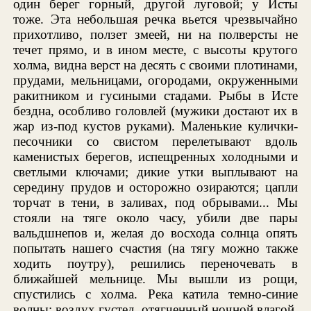
один берег горный, другой луговой; у Исты
тоже. Эта небольшая речка вьется чрезвычайно
прихотливо, ползет змеей, ни на полверсты не
течет прямо, и в ином месте, с высоты крутого
холма, видна верст на десять с своими плотинами,
прудами, мельницами, огородами, окруженными
ракитником и гусиными стадами. Рыбы в Исте
бездна, особливо головлей (мужики достают их в
жар из-под кустов руками). Маленькие кулички-
песочники со свистом перелетывают вдоль
каменистых берегов, испещренных холодными и
светлыми ключами; дикие утки выплывают на
середину прудов и осторожно озираются; цапли
торчат в тени, в заливах, под обрывами... Мы
стояли на тяге около часу, убили две пары
вальдшнепов и, желая до восхода солнца опять
попытать нашего счастия (на тягу можно также
ходить поутру), решились переночевать в
ближайшей мельнице. Мы вышли из рощи,
спустились с холма. Река катила темно-синие
волны; воздух густел, отягченный ночной влагой.