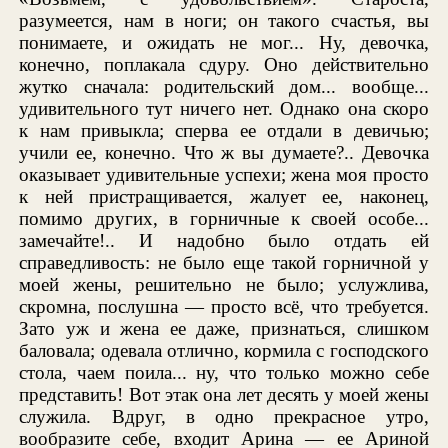
разумеется, нам в ноги; он такого счастья, вы
понимаете, и ожидать не мог... Ну, девочка,
конечно, поплакала сдуру. Оно действительно
жутко сначала: родительский дом... вообще...
удивительного тут ничего нет. Однако она скоро
к нам привыкла; сперва ее отдали в девичью;
учили ее, конечно. Что ж вы думаете?.. Девочка
оказывает удивительные успехи; жена моя просто
к ней пристращивается, жалует ее, наконец,
помимо других, в горничные к своей особе...
замечайте!.. И надобно было отдать ей
справедливость: не было еще такой горничной у
моей жены, решительно не было; услужлива,
скромна, послушна — просто всё, что требуется.
Зато уж и жена ее даже, признаться, слишком
баловала; одевала отлично, кормила с господского
стола, чаем поила... ну, что только можно себе
представить! Вот этак она лет десять у моей жены
служила. Вдруг, в одно прекрасное утро,
вообразите себе, входит Арина — ее Ариной