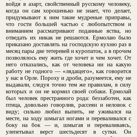
войдя в азарт, свойственный русскому человеку,
когда он сам хорошенько не знает, что делает,
придумывают к ним такие мудреные приправы,
что гости большей частью с любопытством и
вниманием рассматривают поданные яства, но
отведать их никак не решаются. Ермолаю было
приказано доставлять на господскую кухню раз в
месяц пары две тетеревей и куропаток, а в прочем
позволялось ему жить где хочет и чем хочет. От
него отказались, как от человека ни на какую
работу не годного — «лядащего», как говорится
у нас в Орле. Пороху и дроби, разумеется, ему не
выдавали, следуя точно тем же правилам, в силу
которых и он не кормил своей собаки. Ермолай
был человек престранного рода: беззаботен, как
птица, довольно говорлив, рассеян и неловок с
виду; сильно любил выпить, не уживался на
месте, на ходу шмыгал ногами и переваливался с
боку на бок — и, шмыгая и переваливаясь,
улепетывал верст шестьдесят в сутки. Он