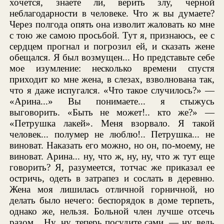
хочется, знаете ли, верить злу, черной
неблагодарности в человеке. Что ж вы думаете?
Через полгода опять она изволит жаловать ко мне
с тою же самою просьбой. Тут я, признаюсь, ее с
сердцем прогнал и погрозил ей, и сказать жене
обещался. Я был возмущен... Но представьте себе
мое изумление: несколько времени спустя
приходит ко мне жена, в слезах, взволнована так,
что я даже испугался. «Что такое случилось?» —
«Арина...» Вы понимаете... я стыжусь
выговорить. «Быть не может!.. кто же?» —
«Петрушка лакей». Меня взорвало. Я такой
человек... полумер не люблю!.. Петрушка... не
виноват. Наказать его можно, но он, по-моему, не
виноват. Арина... ну, что ж, ну, ну, что ж тут еще
говорить? Я, разумеется, тотчас же приказал ее
остричь, одеть в затрапез и сослать в деревню.
Жена моя лишилась отличной горничной, но
делать было нечего: беспорядок в доме терпеть,
однако же, нельзя. Больной член лучше отсечь
разом... Ну, ну, теперь посудите сами, — ну, ведь