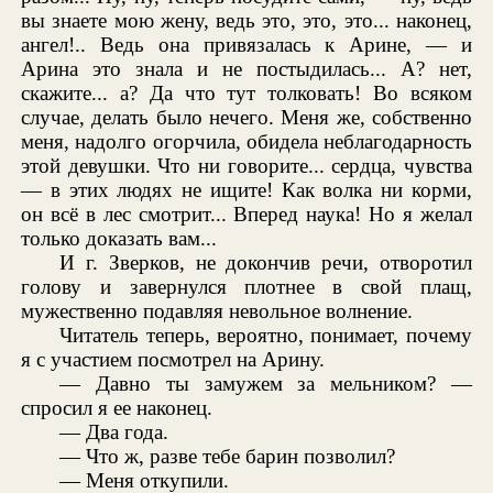
вы знаете мою жену, ведь это, это, это... наконец,
ангел!.. Ведь она привязалась к Арине, — и
Арина это знала и не постыдилась... А? нет,
скажите... а? Да что тут толковать! Во всяком
случае, делать было нечего. Меня же, собственно
меня, надолго огорчила, обидела неблагодарность
этой девушки. Что ни говорите... сердца, чувства
— в этих людях не ищите! Как волка ни корми,
он всё в лес смотрит... Вперед наука! Но я желал
только доказать вам...
И г. Зверков, не докончив речи, отворотил
голову и завернулся плотнее в свой плащ,
мужественно подавляя невольное волнение.
Читатель теперь, вероятно, понимает, почему
я с участием посмотрел на Арину.
— Давно ты замужем за мельником? —
спросил я ее наконец.
— Два года.
— Что ж, разве тебе барин позволил?
— Меня откупили.