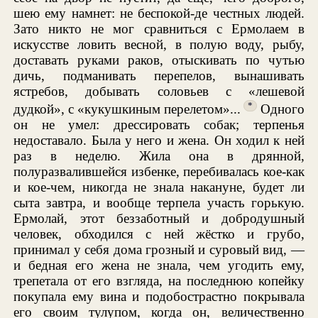
шею ему намнет: не беспокой-де честных людей.
Зато никто не мог сравниться с Ермолаем в
искусстве ловить весной, в полую воду, рыбу,
доставать руками раков, отыскивать по чутью
дичь, подманивать перепелов, вынашивать
ястребов, добывать соловьев с «лешевой
*
дудкой», с «кукушкиным перелетом»...
Одного
он не умел: дрессировать собак; терпенья
недоставало. Была у него и жена. Он ходил к ней
раз в неделю. Жила она в дрянной,
полуразвалившейся избенке, перебивалась кое-как
и кое-чем, никогда не знала накануне, будет ли
сыта завтра, и вообще терпела участь горькую.
Ермолай, этот беззаботный и добродушный
человек, обходился с ней жёстко и грубо,
принимал у себя дома грозный и суровый вид, —
и бедная его жена не знала, чем угодить ему,
трепетала от его взгляда, на последнюю копейку
покупала ему вина и подобострастно покрывала
его своим тулупом, когда он, величественно