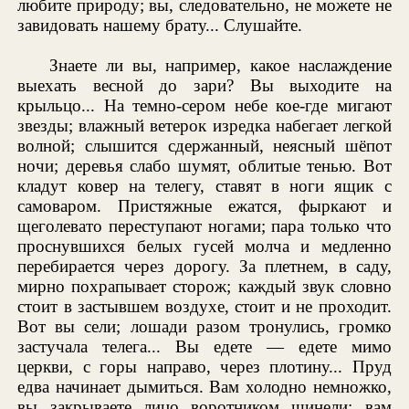
любите природу; вы, следовательно, не можете не
завидовать нашему брату... Слушайте.
Знаете ли вы, например, какое наслаждение
выехать весной до зари? Вы выходите на
крыльцо... На темно-сером небе кое-где мигают
звезды; влажный ветерок изредка набегает легкой
волной; слышится сдержанный, неясный шёпот
ночи; деревья слабо шумят, облитые тенью. Вот
кладут ковер на телегу, ставят в ноги ящик с
самоваром. Пристяжные ежатся, фыркают и
щеголевато переступают ногами; пара только что
проснувшихся белых гусей молча и медленно
перебирается через дорогу. За плетнем, в саду,
мирно похрапывает сторож; каждый звук словно
стоит в застывшем воздухе, стоит и не проходит.
Вот вы сели; лошади разом тронулись, громко
застучала телега... Вы едете — едете мимо
церкви, с горы направо, через плотину... Пруд
едва начинает дымиться. Вам холодно немножко,
вы закрываете лицо воротником шинели; вам