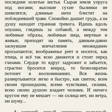
последние золотые листья. Сырая земля упруга
под ногами; высокие сухие былинки не
шевелятся; длинные нити блестят на
побледневшей траве. Спокойно дышит грудь, а на
душу находит странная тревога. Идешь вдоль
опушки, глядишь за собакой, а между тем
любимые образы, любимые лица, мертвые и
живые, приходят на память, давным-давно
заснувшие впечатления неожиданно
просыпаются; воображенье реет и носится, как
птица, и всё так ясно движется и стоит перед
глазами. Сердце то вдруг задрожит и забьется,
страстно бросится вперед, то безвозвратно
потонет в воспоминаниях. Вся жизнь
развертывается легко и быстро, как свиток; всем
своим прошедшим, всеми чувствами, силами,
всею своею душою владеет человек. И ничего
кругом ему не мешает — ни солнца нет, ни ветра,
ни шуму...
А осенний, ясный, немножко холодный,