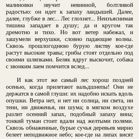
малиновки звучит невинной, болтливой
радостью: он идет к запаху ландышей. Далее,
далее, глубже в лес... Лес глохнет... Неизъяснимая
тишина западает в душу; да и кругом так
дремотно и тихо. Но вот ветер набежал, и
зашумели верхушки, словно падающие волны.
Сквозь прошлогоднюю бурую листву кое-где
растут высокие травы; грибы стоят отдельно под
своими шляпками. Беляк вдруг выскочит, собака
с звонким лаем помчится вслед...
И как этот же самый лес хорош поздней
осенью, когда прилетают вальдшнепы! Они не
держатся в самой глуши: их надобно искать вдоль
опушки. Ветра нет, и нет ни солнца, ни света, ни
тени, ни движенья, ни шума; в мягком воздухе
разлит осенний запах, подобный запаху вина;
тонкий туман стоит вдали над желтыми полями.
Сквозь обнаженные, бурые сучья деревьев мирно
белеет неподвижное небо; кое-где на липах висят