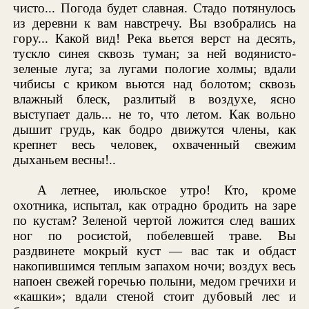
чисто... Погода будет славная. Стадо потянулось
из деревни к вам навстречу. Вы взобрались на
гору... Какой вид! Река вьется верст на десять,
тускло синея сквозь туман; за ней водянисто-
зеленые луга; за лугами пологие холмы; вдали
чибисы с криком вьются над болотом; сквозь
влажный блеск, разлитый в воздухе, ясно
выступает даль... не то, что летом. Как вольно
дышит грудь, как бодро движутся члены, как
крепнет весь человек, охваченный свежим
дыханьем весны!..
А летнее, июльское утро! Кто, кроме
охотника, испытал, как отрадно бродить на заре
по кустам? Зеленой чертой ложится след ваших
ног по росистой, побелевшей траве. Вы
раздвинете мокрый куст — вас так и обдаст
накопившимся теплым запахом ночи; воздух весь
напоен свежей горечью полыни, медом гречихи и
«кашки»; вдали стеной стоит дубовый лес и