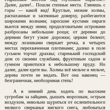
Далее, далее!.. Пошли степные места. Глянешь с
горы — какой вид! Круглые, низкие холмы,
распаханные и засеянные доверху, разбегаются
широкими волнами; заросшие кустами овраги
вьются между ними; продолговатыми островами
разбросаны небольшие рощи; от деревни до
деревни бегут узкие дорожки; церкви белеют;
между лозниками сверкает речка, в четырех
местах перехваченная плотинами; далеко в поле
гуськом торчат драхвы; старенький господский
дом со своими службами, фруктовым садом и
гумном приютился к небольшому пруду. Но
далее, далее едете вы. Холмы всё мельче и мельче,
дерева почти не видать. Вот она наконец —
безграничная, необозримая степь!
А в зимний день ходить по высоким
сугробам за зайцами, дышать морозным, острым
воздухом, невольно щуриться от ослепительного
мелкого сверканья мягкого снега, любоваться