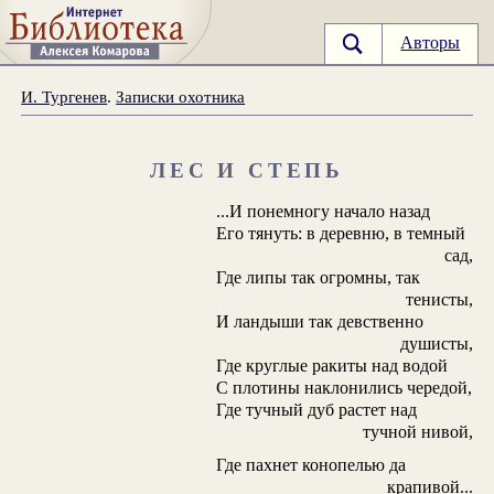
Авторы
И. Тургенев
.
Записки охотника
ЛЕС И СТЕПЬ
...И понемногу начало назад
Его тянуть: в деревню, в темный
сад,
Где липы так огромны, так
тенисты,
И ландыши так девственно
душисты,
Где круглые ракиты над водой
С плотины наклонились чередой,
Где тучный дуб растет над
тучной нивой,
Где пахнет конопелью да
крапивой...