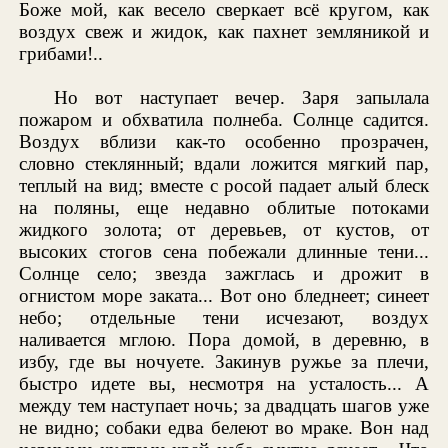
Боже мой, как весело сверкает всё кругом, как
воздух свеж и жидок, как пахнет земляникой и
грибами!..
Но вот наступает вечер. Заря запылала
пожаром и обхватила полнеба. Солнце садится.
Воздух вблизи как-то особенно прозрачен,
словно стеклянный; вдали ложится мягкий пар,
теплый на вид; вместе с росой падает алый блеск
на поляны, еще недавно облитые потоками
жидкого золота; от деревьев, от кустов, от
высоких стогов сена побежали длинные тени...
Солнце село; звезда зажглась и дрожит в
огнистом море заката... Вот оно бледнеет; синеет
небо; отдельные тени исчезают, воздух
наливается мглою. Пора домой, в деревню, в
избу, где вы ночуете. Закинув ружье за плечи,
быстро идете вы, несмотря на усталость... А
между тем наступает ночь; за двадцать шагов уже
не видно; собаки едва белеют во мраке. Вон над