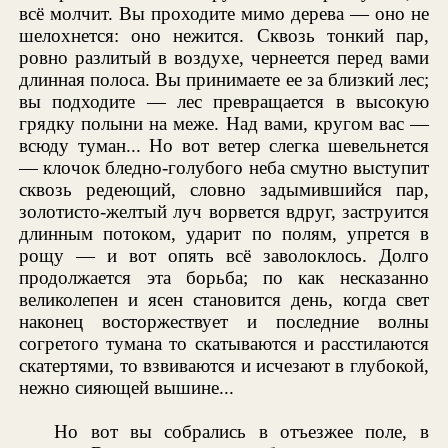
всё молчит. Вы проходите мимо дерева — оно не
шелохнется: оно нежится. Сквозь тонкий пар,
ровно разлитый в воздухе, чернеется перед вами
длинная полоса. Вы принимаете ее за близкий лес;
вы подходите — лес превращается в высокую
грядку полыни на меже. Над вами, кругом вас —
всюду туман... Но вот ветер слегка шевельнется
— клочок бледно-голубого неба смутно выступит
сквозь редеющий, словно задымившийся пар,
золотисто-желтый луч ворвется вдруг, заструится
длинным потоком, ударит по полям, упрется в
рощу — и вот опять всё заволоклось. Долго
продолжается эта борьба; по как несказанно
великолепен и ясен становится день, когда свет
наконец восторжествует и последние волны
согретого тумана то скатываются и расстилаются
скатертями, то взвиваются и исчезают в глубокой,
нежно сияющей вышине...
Но вот вы собрались в отъезжее поле, в