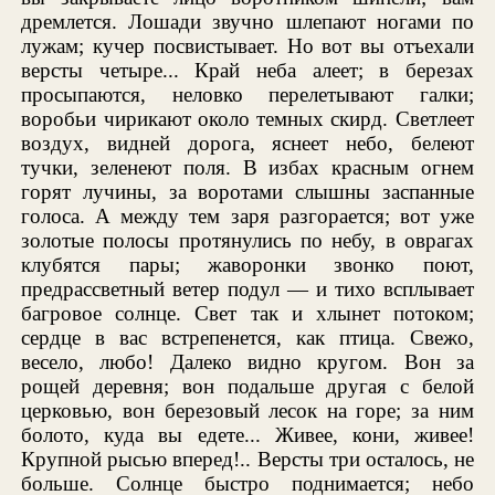
дремлется. Лошади звучно шлепают ногами по
лужам; кучер посвистывает. Но вот вы отъехали
версты четыре... Край неба алеет; в березах
просыпаются, неловко перелетывают галки;
воробьи чирикают около темных скирд. Светлеет
воздух, видней дорога, яснеет небо, белеют
тучки, зеленеют поля. В избах красным огнем
горят лучины, за воротами слышны заспанные
голоса. А между тем заря разгорается; вот уже
золотые полосы протянулись по небу, в оврагах
клубятся пары; жаворонки звонко поют,
предрассветный ветер подул — и тихо всплывает
багровое солнце. Свет так и хлынет потоком;
сердце в вас встрепенется, как птица. Свежо,
весело, любо! Далеко видно кругом. Вон за
рощей деревня; вон подальше другая с белой
церковью, вон березовый лесок на горе; за ним
болото, куда вы едете... Живее, кони, живее!
Крупной рысью вперед!.. Версты три осталось, не
больше. Солнце быстро поднимается; небо