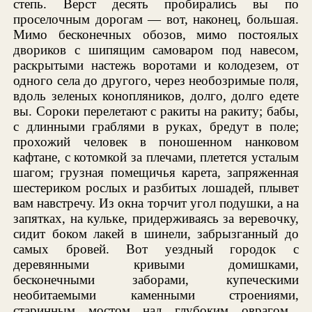
степь. Верст десять пробирались вы по
проселочным дорогам — вот, наконец, большая.
Мимо бесконечных обозов, мимо постоялых
двориков с шипящим самоваром под навесом,
раскрытыми настежь воротами и колодезем, от
одного села до другого, через необозримые поля,
вдоль зеленых конопляников, долго, долго едете
вы. Сороки перелетают с ракиты на ракиту; бабы,
с длинными граблями в руках, бредут в поле;
прохожий человек в поношенном нанковом
кафтане, с котомкой за плечами, плетется усталым
шагом; грузная помещичья карета, запряженная
шестериком рослых и разбитых лошадей, плывет
вам навстречу. Из окна торчит угол подушки, а на
запятках, на кульке, придерживаясь за веревочку,
сидит боком лакей в шинели, забрызганный до
самых бровей. Вот уездный городок с
деревянными кривыми домишками,
бесконечными заборами, купеческими
необитаемыми каменными строениями,
старинным мостом над глубоким оврагом...