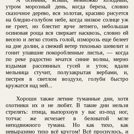
утром морозный день, когда береза, словно
сказочное дерево, вся золотая, красиво рисуется
на бледно-голубом небе, когда низкое солнце уж
не греет, но блестит ярче летнего, небольшая
осиновая роща вся сверкает насквозь, словно ей
весело и легко стоять голой, изморозь еще белеет
на дне долин, а свежий ветер тихонько шевелит и
гонит упавшие покоробленные листья, — когда
по реке радостно мчатся синие волны, мерно
вздымая рассеянных гусей и уток; вдали
мельница стучит, полузакрытая вербами, и,
пестрея в светлом воздухе, голуби быстро
кружатся над ней...
Хороши также летние туманные дни, хотя
охотники их и не любят. В такие дни нельзя
стрелять: птица, выпорхнув у вас из-под ног,
тотчас же исчезает в беловатой мгле
неподвижного тумана. Но как тихо, как
невыразимо тихо всё кругом! Всё проснулось, и