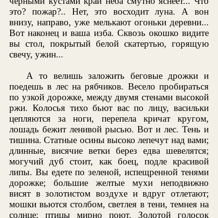
черными кустами край неба смутно яснеет... Что
это? пожар?.. Нет, это восходит луна. А вон
внизу, направо, уже мелькают огоньки деревни...
Вот наконец и ваша изба. Сквозь окошко видите
вы стол, покрытый белой скатертью, горящую
свечу, ужин...
А то велишь заложить беговые дрожки и
поедешь в лес на рябчиков. Весело пробираться
по узкой дорожке, между двумя стенами высокой
ржи. Колосья тихо бьют вас по лицу, васильки
цепляются за ноги, перепела кричат кругом,
лошадь бежит ленивой рысью. Вот и лес. Тень и
тишина. Статные осины высоко лепечут над вами;
длинные, висячие ветки берез едва шевелятся;
могучий дуб стоит, как боец, подле красивой
липы. Вы едете по зеленой, испещренной тенями
дорожке; большие желтые мухи неподвижно
висят в золотистом воздухе и вдруг отлетают;
мошки вьются столбом, светлея в тени, темнея на
солнце; птицы мирно поют. Золотой голосок