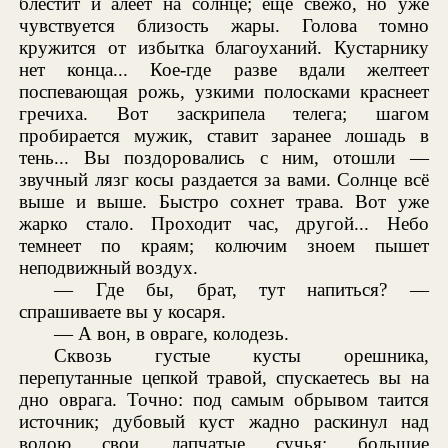
блестит и алеет на солнце; еще свежо, но уже
чувствуется близость жары. Голова томно
кружится от избытка благоуханий. Кустарнику
нет конца... Кое-где разве вдали желтеет
поспевающая рожь, узкими полосками краснеет
гречиха. Вот заскрипела телега; шагом
пробирается мужик, ставит заранее лошадь в
тень... Вы поздоровались с ним, отошли —
звучный лязг косы раздается за вами. Солнце всё
выше и выше. Быстро сохнет трава. Вот уже
жарко стало. Проходит час, другой... Небо
темнеет по краям; колючим зноем пышет
неподвижный воздух.
— Где бы, брат, тут напиться? —
спрашиваете вы у косаря.
— А вон, в овраге, колодезь.
Сквозь густые кусты орешника,
перепутанные цепкой травой, спускаетесь вы на
дно оврага. Точно: под самым обрывом таится
источник; дубовый куст жадно раскинул над
водою свои лапчатые сучья; большие