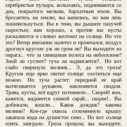
серебристые пузыри, колыхаясь, поднимаются со
дна, покрытого мелким, бархатным мхом. Вы
бросаетесь на землю, вы напились, но вам лень
пошевельнуться. Вы в тени, вы дышите пахучей
сыростью; вам хорошо, а против вас кусты
раскаляются и словно желтеют на солнце. Но что
это? Ветер внезапно налетел и промчался; воздух
дрогнул кругом: уж не гром ли? Вы выходите из
оврага... что за свинцовая полоса на небосклоне?
Зной ли густеет? туча ли надвигается?.. Но вот
слабо сверкнула молния... Э, да это гроза!
Кругом еще ярко светит солнце: охотиться еще
можно. Но туча растет: передний ее край
вытягивается рукавом, наклоняется сводом.
Трава, кусты, всё вдруг потемнело... Скорей! вон,
кажется, виднеется сенной сарай... скорее!.. Вы
добежали, вошли... Каков дождик? каковы
молнии? Кое-где сквозь соломенную крышу
закапала вода на душистое сено... Но вот солнце
опять заиграло. Гроза прошла; вы выходите.