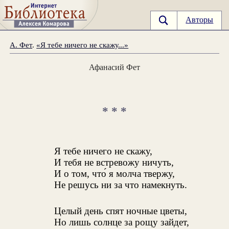
Авторы
А. Фет
.
«Я тебе ничего не скажу...»
Афанасий Фет
* * *
Я тебе ничего не скажу,
И тебя не встревожу ничуть,
И о том, что́ я молча твержу,
Не решусь ни за что намекнуть.
Целый день спят ночные цветы,
Но лишь солнце за рощу зайдет,