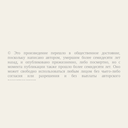
© Это произведение перешло в общественное достояние,
поскольку написано автором, умершим более семидесяти лет
назад, и опубликовано прижизненно, либо посмертно, но с
момента публикации также прошло более семидесяти лет. Оно
может свободно использоваться любым лицом без чьего-либо
согласия или разрешения и без выплаты авторского
вознаграждения.
Email:
otklik@ilibrary.ru
О библиотеке
Реклама на сайте
©1996—2026 Алексей Комаров. Подборка произведений,
оформление, программирование.